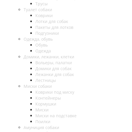
Трусы
Туалет собаки
Коврики
Лотки для собак
Пакеты для лотков
Подгузники
Одежда, обувь
Обувь
Одежда
Домики, лежанки, клетки
Вольеры, палатки
Домики для собак
Лежанки для собак
Лестницы
Миски собаки
Коврики под миску
Контейнеры
Кормушки
Миски
Миски на подставке
Поилки
Амуниция собаки