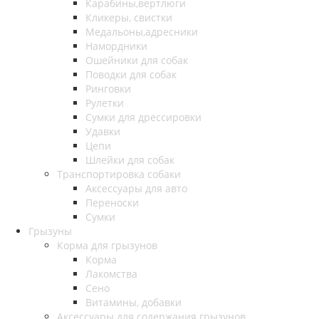
Карабины,вертлюги
Кликеры, свистки
Медальоны,адресники
Намордники
Ошейники для собак
Поводки для собак
Ринговки
Рулетки
Сумки для дрессировки
Удавки
Цепи
Шлейки для собак
Транспортировка собаки
Аксессуары для авто
Переноски
Сумки
Грызуны
Корма для грызунов
Корма
Лакомства
Сено
Витамины, добавки
Аксессуары для содержания грызунов