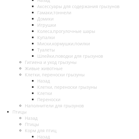
Назад
Аксессуары для содержания грызунов
Гамаки,тоннели
Домики
Игрушки
Колеса,прогулочные шары
Купалки
Миски,кормушки,поилки
Туалеты
Шлейки,поводки для грызунов
Гигиена и уход грызуны
Живые животные
Клетки, переноски грызуны
Назад
Клетки, переноски грызуны
Клетки
Переноски
Наполнители для грызунов
Птицы
Назад
Птицы
Корм для птиц
Назад