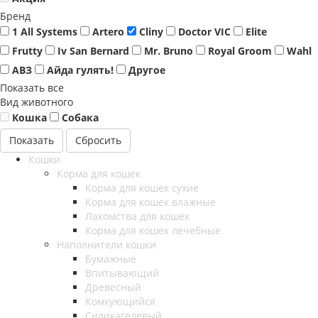
Бренд
1 All Systems
Artero
Cliny
Doctor VIC
Elite
Frutty
Iv San Bernard
Mr. Bruno
Royal Groom
Wahl
АВЗ
Айда гулять!
Другое
Показать все
Вид животного
Кошка
Собака
Сбросить
Кошки
Корма для кошек
Корма для кошек сухие
Корма для кошек влажные
Лакомства для кошек
Корма для кошек лечебные
Наполнители кошки
Бумажные
Впитывающий
Древесный
Комкующийся
Силикагелевый