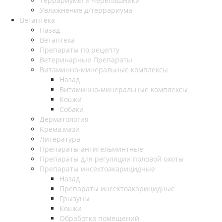
Террариумы и черепашники
Увлажнение д/террариума
Ветаптека
Назад
Ветаптека
Препараты по рецепту
Ветеринарные Препараты
Витаминно-минеральные комплексы
Назад
Витаминно-минеральные комплексы
Кошки
Собаки
Дерматология
Крема,мази
Литература
Препараты антигельминтные
Препараты для регуляции половой охоты
Препараты инсектоакарицидные
Назад
Препараты инсектоакарицидные
Грызуны
Кошки
Обработка помещений