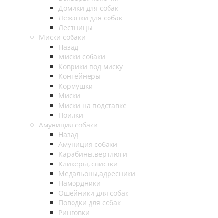
Домики для собак
Лежанки для собак
Лестницы
Миски собаки
Назад
Миски собаки
Коврики под миску
Контейнеры
Кормушки
Миски
Миски на подставке
Поилки
Амуниция собаки
Назад
Амуниция собаки
Карабины,вертлюги
Кликеры, свистки
Медальоны,адресники
Намордники
Ошейники для собак
Поводки для собак
Ринговки