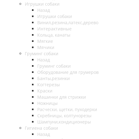
Игрушки собаки
Назад
Игрушки собаки
Винил,резина,латекс,дерево
Интерактивные
Кольца, канаты
Мягкие
Мячики
Груминг собаки
Назад
Груминг собаки
Оборудование для грумеров
Банты,резинки
Когтерезы
Краски
Машинки для стрижки
Ножницы
Расчески, щетки, пуходерки
Скребницы, колтунорезы
Шампуни,кондиционеры
Гигиена собаки
Назад