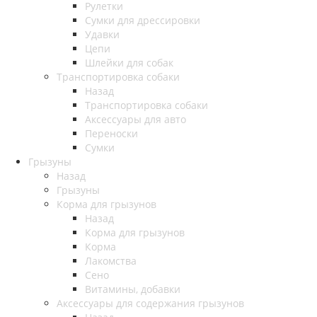
Рулетки
Сумки для дрессировки
Удавки
Цепи
Шлейки для собак
Транспортировка собаки
Назад
Транспортировка собаки
Аксессуары для авто
Переноски
Сумки
Грызуны
Назад
Грызуны
Корма для грызунов
Назад
Корма для грызунов
Корма
Лакомства
Сено
Витамины, добавки
Аксессуары для содержания грызунов