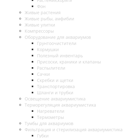
Растения,коряги
Фон
Живые растения
Живые рыбы, амфибии
Живые улитки
Компрессоры
Оборудование для аквариумов
Грунтоочистители
Кормушки
Полезный инвентарь
Присоски, краники и клапаны
Распылители
Сачки
Скребки и щетки
Транспортировка
Шланги и трубки
Освещение аквариумистика
Терморегуляция аквариумистика
Нагреватели
Термометры
Тумбы для аквариумов
Фильтрация и стерилизация аквариумистика
Губки