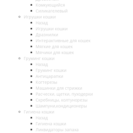
Комкующийся
Силикагелевый
Игрушки кошки
Назад
Игрушки кошки
Дразнилки
Интерактивные для кошек
Мягкие для кошек
Мячики для кошек
Груминг кошки
Назад
Груминг кошки
Антицарапки
Когтерезы
Машинки для стрижки
Расчески, щетки, пуходерки
Скребницы, колтунорезы
Шампуни,кондиционеры
Гигиена кошки
Назад
Гигиена кошки
Ликвидаторы запаха