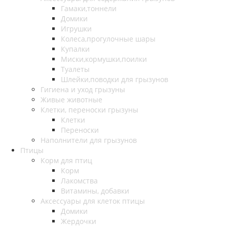
Гамаки,тоннели
Домики
Игрушки
Колеса,прогулочные шары
Купалки
Миски,кормушки,поилки
Туалеты
Шлейки,поводки для грызунов
Гигиена и уход грызуны
Живые животные
Клетки, переноски грызуны
Клетки
Переноски
Наполнители для грызунов
Птицы
Корм для птиц
Корм
Лакомства
Витамины, добавки
Аксессуары для клеток птицы
Домики
Жердочки