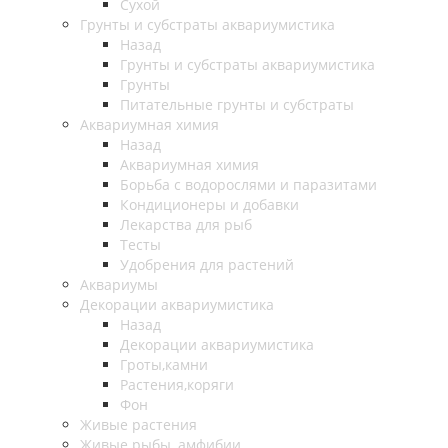
Сухой
Грунты и субстраты аквариумистика
Назад
Грунты и субстраты аквариумистика
Грунты
Питательные грунты и субстраты
Аквариумная химия
Назад
Аквариумная химия
Борьба с водорослями и паразитами
Кондиционеры и добавки
Лекарства для рыб
Тесты
Удобрения для растений
Аквариумы
Декорации аквариумистика
Назад
Декорации аквариумистика
Гроты,камни
Растения,коряги
Фон
Живые растения
Живые рыбы, амфибии