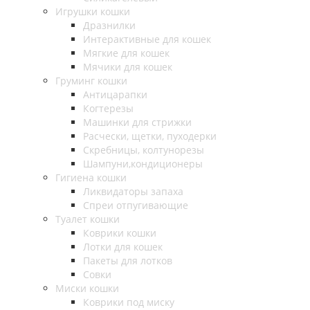
Игрушки кошки
Дразнилки
Интерактивные для кошек
Мягкие для кошек
Мячики для кошек
Груминг кошки
Антицарапки
Когтерезы
Машинки для стрижки
Расчески, щетки, пуходерки
Скребницы, колтунорезы
Шампуни,кондиционеры
Гигиена кошки
Ликвидаторы запаха
Спреи отпугивающие
Туалет кошки
Коврики кошки
Лотки для кошек
Пакеты для лотков
Совки
Миски кошки
Коврики под миску