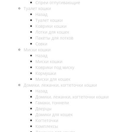
Спреи отпугивающие
Туалет кошки
Назад
Туалет кошки
Коврики кошки
Лотки для кошек
Пакеты для лотков
Совки
Миски кошки
Назад
Миски кошки
Коврики под миску
Кормушки
Миски для кошек
Домики, лежанки, когтеточки кошки
Назад
Домики, лежанки, когтеточки кошки
Гамаки, тоннели
Дверцы
Домики для кошек
Когтеточки
Комплексы