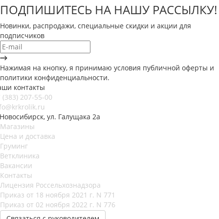
ПОДПИШИТЕСЬ НА НАШУ РАССЫЛКУ!
Новинки, распродажи, специальные скидки и акции для
подписчиков
Нажимая на кнопку, я принимаю условия публичной оферты и
политики конфиденциальности.
аши контакты
 (383) 207-55-00
fo@krkrolik.ru
 Новосибирск, ул. Галущака 2а
Магазины
Цена и доставка
Груминг
Ветклиника
Вакансии
Контакты
Лицензия Россельхознадзора
Приказ от 18 ноября 2021 г. N 771
Приказ от 02 ноября 2022 г. N 776
Связаться с руководителем