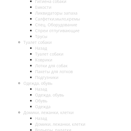
Гигиена собаки
Емкости
Ликвидаторы запаха
Салфетки,мыло,кремы
Спец. Оборудование
Спреи отпугивающие
Трусы
Туалет собаки
Назад
Туалет собаки
Коврики
Лотки для собак
Пакеты для лотков
Подгузники
Одежда, обувь
Назад
Одежда, обувь
Обувь
Одежда
Домики, лежанки, клетки
Назад
Домики, лежанки, клетки
Вольеры, палатки