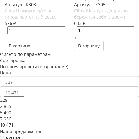
Артикул : K308
Артикул : K305
Cliny Шампунь д/кошек
Cliny Шампунь д/щенков
гипоаллергенный 200мл
бережная забота 200мл
576
₽
633
₽
-
-
+
+
В корзину
В корзину
Фильтр по параметрам
Сортировка
По популярности (возрастание)
Цена
329
2 865
5 400
7 936
10 471
Наши предложения
Акция