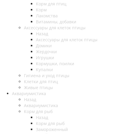
Корм для птиц
Корм
Лакомства
Витамины, добавки
Аксессуары для клеток птицы
Назад
Аксессуары для клеток птицы
Домики
Жердочки
Игрушки
Кормушки, поилки
Купалки
Гигиена и уход птицы
Клетки для птиц
Живые птицы
Аквариумистика
Назад
Аквариумистика
Корм для рыб
Назад
Корм для рыб
Замороженный