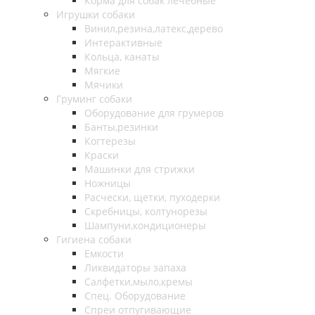
Корма для собак лечебные
Игрушки собаки
Винил,резина,латекс,дерево
Интерактивные
Кольца, канаты
Мягкие
Мячики
Груминг собаки
Оборудование для грумеров
Банты,резинки
Когтерезы
Краски
Машинки для стрижки
Ножницы
Расчески, щетки, пуходерки
Скребницы, колтунорезы
Шампуни,кондиционеры
Гигиена собаки
Емкости
Ликвидаторы запаха
Салфетки,мыло,кремы
Спец. Оборудование
Спреи отпугивающие