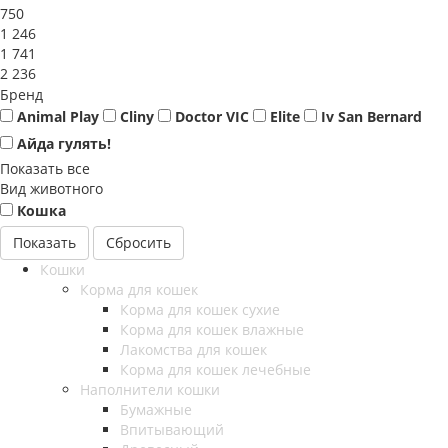
750
1 246
1 741
2 236
Бренд
Animal Play
Cliny
Doctor VIC
Elite
Iv San Bernard
Айда гулять!
Показать все
Вид животного
Кошка
Сбросить
Кошки
Корма для кошек
Корма для кошек сухие
Корма для кошек влажные
Лакомства для кошек
Корма для кошек лечебные
Наполнители кошки
Бумажные
Впитывающий