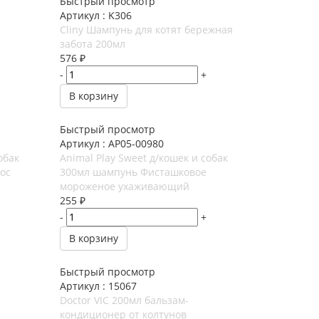
Быстрый просмотр
Артикул : K306
Cliny Шампунь для котят бережная
забота 200мл
576
₽
-
+
В корзину
Быстрый просмотр
Артикул : AP05-00980
обак
Animal Play Sweet д/кошек и собак
ос
300мл шампунь Фисташковое
мороженое ухаживающий
255
₽
-
+
В корзину
Быстрый просмотр
Артикул : 15067
Doctor VIC 200мл бальзам-
и
кондиционер от колтунов