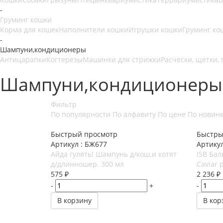
-
Груминг кошки
Корма для кошек
Наполнители кошки
Игрушки кошки
Груминг ко
-
Шампуни,кондиционеры
Антицарапки
Когтерезы
Машинки для стрижки
Расчески, щетки,
Шампуни,кондиционеры 
Фильтр
По популярности
По алфавиту
По цене
По новин
Быстрый просмотр
Быстры
Артикул : БЖ677
Артику
Айда гулять! Шампунь д/кош.и котят
ISB Бал
д/длинношер. 300 мл
Caviar
575
₽
2 236
₽
-
+
-
В корзину
В кор