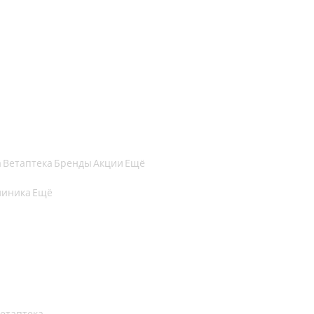
а
Ветаптека
Бренды
Акции
Ещё
линика
Ещё
етаптека