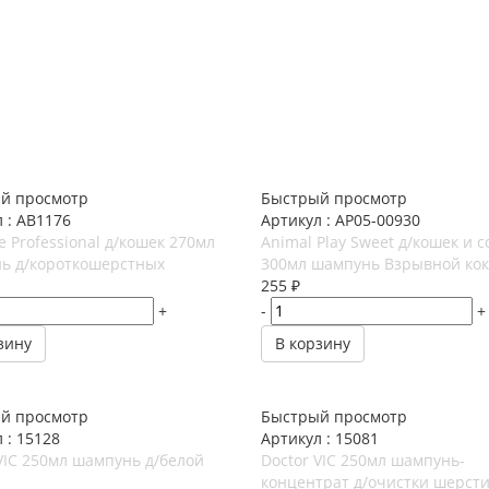
й просмотр
Быстрый просмотр
 : АВ1176
Артикул : AP05-00930
te Professional д/кошек 270мл
Animal Play Sweet д/кошек и с
ь д/короткошерстных
300мл шампунь Взрывной кок
255
₽
+
-
+
зину
В корзину
й просмотр
Быстрый просмотр
 : 15128
Артикул : 15081
VIC 250мл шампунь д/белой
Doctor VIC 250мл шампунь-
концентрат д/очистки шерст