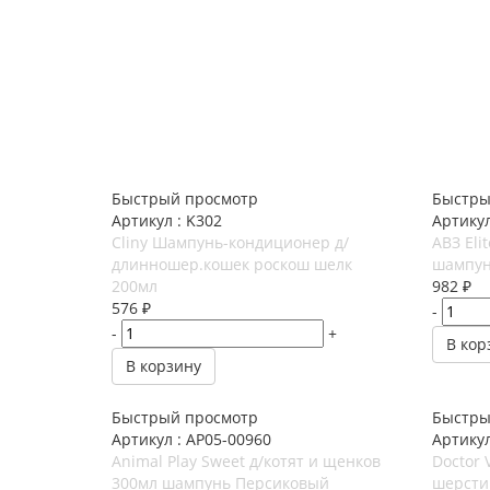
Быстрый просмотр
Быстры
Артикул : K302
Артикул
Cliny Шампунь-кондиционер д/
АВЗ Eli
длинношер.кошек роскош шелк
шампун
200мл
982
₽
576
₽
-
-
+
В кор
В корзину
Быстрый просмотр
Быстры
Артикул : AP05-00960
Артикул
Animal Play Sweet д/котят и щенков
Doctor 
300мл шампунь Персиковый
шерсти