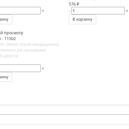
576
₽
+
-
+
зину
В корзину
й просмотр
 : 11502
VIC 200мл спрей-кондиционер
гченного расчесывания
й шерсти
+
зину