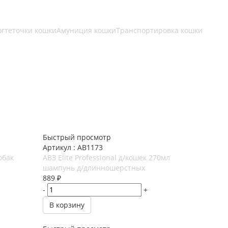
огтеточки кошки
Амуниция кошки
Транспортировка кошки
Быстрый просмотр
Артикул : АВ1173
обак
АВЗ Elite Professional д/кошек 270мл
шампунь д/длинношерстных
889
₽
-
+
В корзину