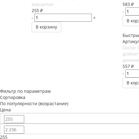
марципан
583
₽
255
₽
-
-
+
В кор
В корзину
Быстры
Артикул
Doctor 
д/обле
длинно
557
₽
-
В кор
Фильтр по параметрам
Сортировка
По популярности (возрастание)
Цена
255