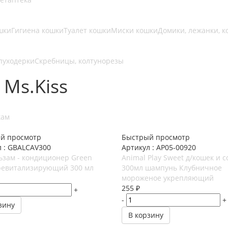
шки
Гигиена кошки
Туалет кошки
Миски кошки
Домики, лежанки, к
 пуходерки
Скребницы, колтунорезы
Ms.Kiss
кам
й просмотр
Быстрый просмотр
л : GBALCAV300
Артикул : AP05-00920
ьзам - кондиционер Green
Animal Play Sweet д/кошек и с
 ревитализирующий 300 мл
300мл шампунь Клубничное
мороженое укрепляющий
255
₽
+
-
+
зину
В корзину