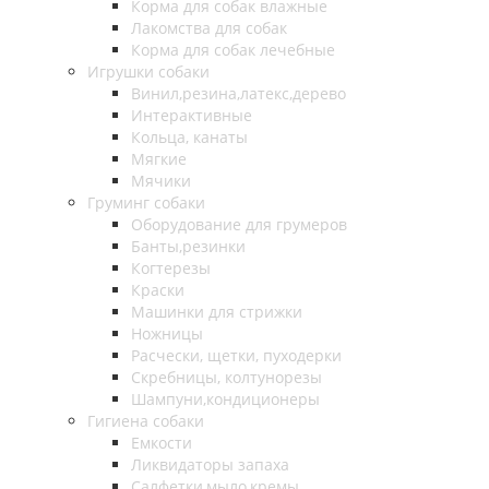
Корма для собак влажные
Лакомства для собак
Корма для собак лечебные
Игрушки собаки
Винил,резина,латекс,дерево
Интерактивные
Кольца, канаты
Мягкие
Мячики
Груминг собаки
Оборудование для грумеров
Банты,резинки
Когтерезы
Краски
Машинки для стрижки
Ножницы
Расчески, щетки, пуходерки
Скребницы, колтунорезы
Шампуни,кондиционеры
Гигиена собаки
Емкости
Ликвидаторы запаха
Салфетки,мыло,кремы