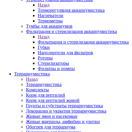
Назад
Терморегуляция аквариумистика
Нагреватели
Термометры
Тумбы для аквариумов
Фильтрация и стерилизация аквариумистика
Назад
Фильтрация и стерилизация аквариумистика
Губки
Наполнители для фильтров
Роторы
Стерилизаторы
Фильтры и помпы
Террариумистика
Назад
Террариумистика
Комплекты
Корм для рептилий
Корм для рептилий живой
Грунты и субстраты террариумистика
Декорации и укрытия террариумистика
Живые змеи и насекомые
Живые ящерицы, амфибии и улитки
Обогрев для террариума