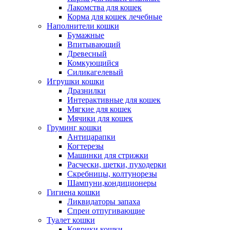
Лакомства для кошек
Корма для кошек лечебные
Наполнители кошки
Бумажные
Впитывающий
Древесный
Комкующийся
Силикагелевый
Игрушки кошки
Дразнилки
Интерактивные для кошек
Мягкие для кошек
Мячики для кошек
Груминг кошки
Антицарапки
Когтерезы
Машинки для стрижки
Расчески, щетки, пуходерки
Скребницы, колтунорезы
Шампуни,кондиционеры
Гигиена кошки
Ликвидаторы запаха
Спреи отпугивающие
Туалет кошки
Коврики кошки