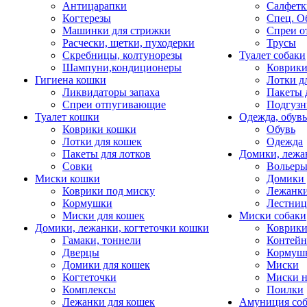
Антицарапки
Салфетк
Когтерезы
Спец. О
Машинки для стрижки
Спреи о
Расчески, щетки, пуходерки
Трусы
Скребницы, колтунорезы
Туалет собаки
Шампуни,кондиционеры
Коврик
Гигиена кошки
Лотки д
Ликвидаторы запаха
Пакеты 
Спреи отпугивающие
Подгузн
Туалет кошки
Одежда, обувь
Коврики кошки
Обувь
Лотки для кошек
Одежда
Пакеты для лотков
Домики, лежа
Совки
Вольеры
Миски кошки
Домики 
Коврики под миску
Лежанки
Кормушки
Лестни
Миски для кошек
Миски собаки
Домики, лежанки, когтеточки кошки
Коврики
Гамаки, тоннели
Контей
Дверцы
Кормуш
Домики для кошек
Миски
Когтеточки
Миски н
Комплексы
Поилки
Лежанки для кошек
Амуниция со