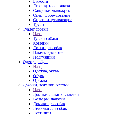
Емкости
Ликвидаторы запаха
Салфетки,мыло,кремы
Спец. Оборудование
Спреи отпугивающие
Трусы
Туалет собаки
Назад
Туалет собаки
Коврики
Лотки для собак
Пакеты для лотков
Подгузники
Одежда, обувь
Назад
Одежда, обувь
Обувь
Одежда
Домики, лежанки, клетки
Назад
Домики, лежанки, клетки
Вольеры, палатки
Домики для собак
Лежанки для собак
Лестницы