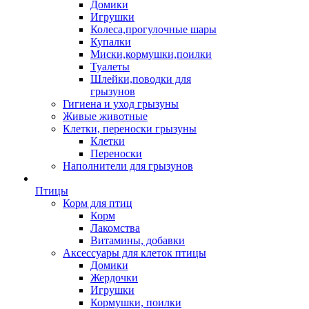
Домики
Игрушки
Колеса,прогулочные шары
Купалки
Миски,кормушки,поилки
Туалеты
Шлейки,поводки для
грызунов
Гигиена и уход грызуны
Живые животные
Клетки, переноски грызуны
Клетки
Переноски
Наполнители для грызунов
Птицы
Корм для птиц
Корм
Лакомства
Витамины, добавки
Аксессуары для клеток птицы
Домики
Жердочки
Игрушки
Кормушки, поилки