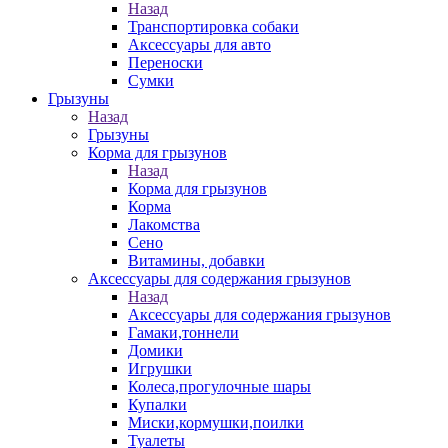
Назад
Транспортировка собаки
Аксессуары для авто
Переноски
Сумки
Грызуны
Назад
Грызуны
Корма для грызунов
Назад
Корма для грызунов
Корма
Лакомства
Сено
Витамины, добавки
Аксессуары для содержания грызунов
Назад
Аксессуары для содержания грызунов
Гамаки,тоннели
Домики
Игрушки
Колеса,прогулочные шары
Купалки
Миски,кормушки,поилки
Туалеты