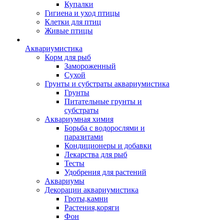
Купалки
Гигиена и уход птицы
Клетки для птиц
Живые птицы
Аквариумистика
Корм для рыб
Замороженный
Сухой
Грунты и субстраты аквариумистика
Грунты
Питательные грунты и
субстраты
Аквариумная химия
Борьба с водорослями и
паразитами
Кондиционеры и добавки
Лекарства для рыб
Тесты
Удобрения для растений
Аквариумы
Декорации аквариумистика
Гроты,камни
Растения,коряги
Фон