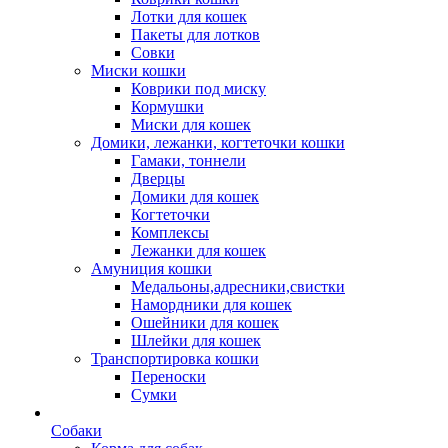
Лотки для кошек
Пакеты для лотков
Совки
Миски кошки
Коврики под миску
Кормушки
Миски для кошек
Домики, лежанки, когтеточки кошки
Гамаки, тоннели
Дверцы
Домики для кошек
Когтеточки
Комплексы
Лежанки для кошек
Амуниция кошки
Медальоны,адресники,свистки
Намордники для кошек
Ошейники для кошек
Шлейки для кошек
Транспортировка кошки
Переноски
Сумки
Собаки