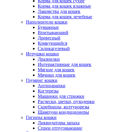
Корма для кошек сухие
Корма для кошек влажные
Лакомства для кошек
Корма для кошек лечебные
Наполнители кошки
Бумажные
Впитывающий
Древесный
Комкующийся
Силикагелевый
Игрушки кошки
Дразнилки
Интерактивные для кошек
Мягкие для кошек
Мячики для кошек
Груминг кошки
Антицарапки
Когтерезы
Машинки для стрижки
Расчески, щетки, пуходерки
Скребницы, колтунорезы
Шампуни,кондиционеры
Гигиена кошки
Ликвидаторы запаха
Спреи отпугивающие