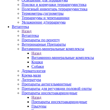
Освещение для террариума
Поилки и кормушки террариумистика
Полезный инвентарь террариумистика
Термометры,гигрометры
Террариумы и черепашники
Увлажнение д/террариума
Ветаптека
Назад
Ветаптека
Препараты по рецепту
Ветеринарные Препараты
Витаминно-минеральные комплексы
Назад
Витаминно-минеральные комплексы
Кошки
Собаки
Дерматология
Крема,мази
Литература
Препараты антигельминтные
Препараты для регуляции половой охоты
Препараты инсектоакарицидные
Назад
Препараты инсектоакарицидные
Грызуны