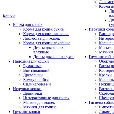
Лакомст
Корма д
Ди
вл
Кошки
Ди
Корма для кошек
су
Корма для кошек сухие
Игрушки соба
Корма для кошек влажные
Винил,р
Лакомства для кошек
Интерак
Корма для кошек лечебные
Кольца,
Диеты для кошек
Мягкие
влажные
Мячики
Диеты для кошек сухие
Груминг соба
Наполнители кошки
Оборудо
Бумажные
Банты,р
Впитывающий
Когтере
Древесный
Краски
Комкующийся
Машинки
Силикагелевый
Ножни
Игрушки кошки
Расческ
Дразнилки
Скребни
Интерактивные для кошек
Шампун
Мягкие для кошек
Гигиена соба
Мячики для кошек
Емкости
Груминг кошки
Ликвида