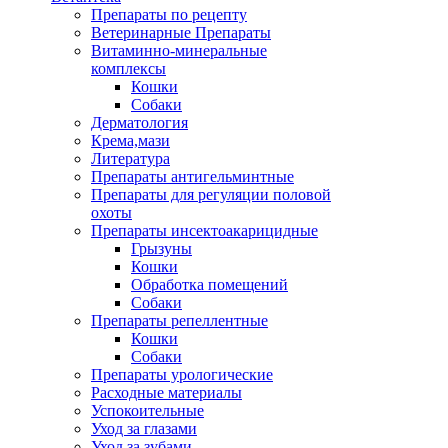
Препараты по рецепту
Ветеринарные Препараты
Витаминно-минеральные
комплексы
Кошки
Собаки
Дерматология
Крема,мази
Литература
Препараты антигельминтные
Препараты для регуляции половой
охоты
Препараты инсектоакарицидные
Грызуны
Кошки
Обработка помещений
Собаки
Препараты репеллентные
Кошки
Собаки
Препараты урологические
Расходные материалы
Успокоительные
Уход за глазами
Уход за зубами