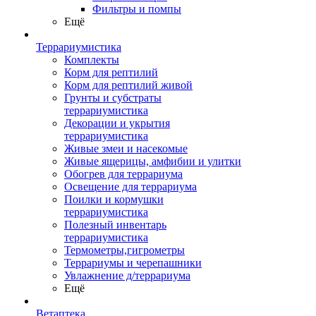
Фильтры и помпы
Ещё
Террариумистика
Комплекты
Корм для рептилий
Корм для рептилий живой
Грунты и субстраты
террариумистика
Декорации и укрытия
террариумистика
Живые змеи и насекомые
Живые ящерицы, амфибии и улитки
Обогрев для террариума
Освещение для террариума
Поилки и кормушки
террариумистика
Полезный инвентарь
террариумистика
Термометры,гигрометры
Террариумы и черепашники
Увлажнение д/террариума
Ещё
Ветаптека