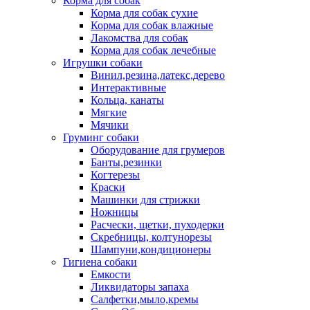
Корма для собак
Корма для собак сухие
Корма для собак влажные
Лакомства для собак
Корма для собак лечебные
Игрушки собаки
Винил,резина,латекс,дерево
Интерактивные
Кольца, канаты
Мягкие
Мячики
Груминг собаки
Оборудование для грумеров
Банты,резинки
Когтерезы
Краски
Машинки для стрижки
Ножницы
Расчески, щетки, пуходерки
Скребницы, колтунорезы
Шампуни,кондиционеры
Гигиена собаки
Емкости
Ликвидаторы запаха
Салфетки,мыло,кремы