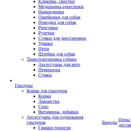
Кликеры, свистки
Медальоны,адресники
Намордники
Ошейники для собак
Поводки для собак
Ринговки
Рулетки
Сумки для дрессировки
Удавки
Цепи
Шлейки для собак
Транспортировка собаки
Аксессуары для авто
Переноски
Сумки
Грызуны
Корма для грызунов
Корма
Лакомства
Сено
Витамины, добавки
Аксессуары для содержания
Цены
грызунов
Бренды
доста
Гамаки,тоннели