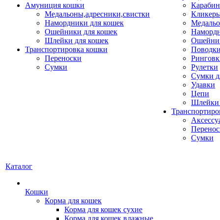
Амуниция кошки
Карабин
Медальоны,адресники,свистки
Кликеры
Намордники для кошек
Медальо
Ошейники для кошек
Наморд
Шлейки для кошек
Ошейник
Транспортировка кошки
Поводки
Переноски
Ринговк
Сумки
Рулетки
Сумки д
Удавки
Цепи
Шлейки 
Транспортиро
Аксессу
Перенос
Сумки
Каталог
Кошки
Корма для кошек
Корма для кошек сухие
Корма для кошек влажные