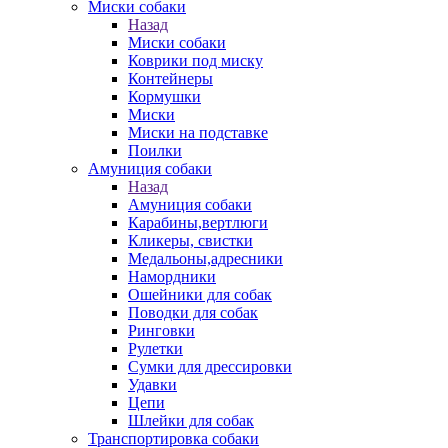
Миски собаки
Назад
Миски собаки
Коврики под миску
Контейнеры
Кормушки
Миски
Миски на подставке
Поилки
Амуниция собаки
Назад
Амуниция собаки
Карабины,вертлюги
Кликеры, свистки
Медальоны,адресники
Намордники
Ошейники для собак
Поводки для собак
Ринговки
Рулетки
Сумки для дрессировки
Удавки
Цепи
Шлейки для собак
Транспортировка собаки