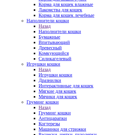
Корма для кошек влажные
Лакомства для кошек
Корма для кошек лечебные
Наполнители кошки
Назад
Наполнители кошки
Бумажные
Впитывающий
Древесный
Комкующийся
Силикагелевый
Игрушки кошки
Назад
Игрушки кошки
Дразнилки
Интерактивные для кошек
Мягкие для кошек
Мячики для кошек
Груминг кошки
Назад
Груминг кошки
Антицарапки
Когтерезы
Машинки для стрижки
Расчески, щетки, пуходерки