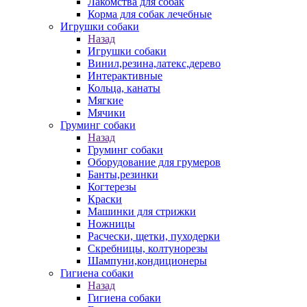
Лакомства для собак
Корма для собак лечебные
Игрушки собаки
Назад
Игрушки собаки
Винил,резина,латекс,дерево
Интерактивные
Кольца, канаты
Мягкие
Мячики
Груминг собаки
Назад
Груминг собаки
Оборудование для грумеров
Банты,резинки
Когтерезы
Краски
Машинки для стрижки
Ножницы
Расчески, щетки, пуходерки
Скребницы, колтунорезы
Шампуни,кондиционеры
Гигиена собаки
Назад
Гигиена собаки