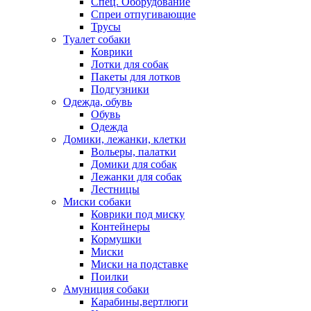
Спец. Оборудование
Спреи отпугивающие
Трусы
Туалет собаки
Коврики
Лотки для собак
Пакеты для лотков
Подгузники
Одежда, обувь
Обувь
Одежда
Домики, лежанки, клетки
Вольеры, палатки
Домики для собак
Лежанки для собак
Лестницы
Миски собаки
Коврики под миску
Контейнеры
Кормушки
Миски
Миски на подставке
Поилки
Амуниция собаки
Карабины,вертлюги