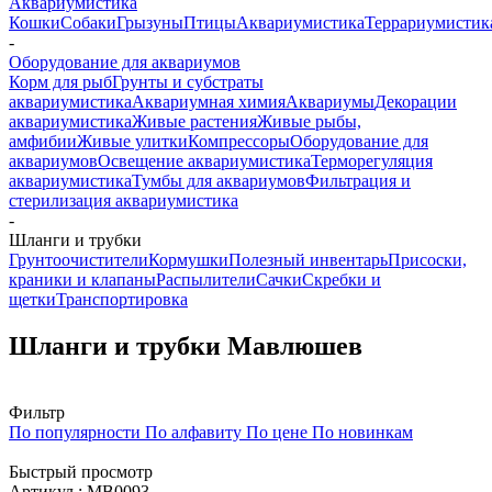
Аквариумистика
Кошки
Собаки
Грызуны
Птицы
Аквариумистика
Террариумистик
-
Оборудование для аквариумов
Корм для рыб
Грунты и субстраты
аквариумистика
Аквариумная химия
Аквариумы
Декорации
аквариумистика
Живые растения
Живые рыбы,
амфибии
Живые улитки
Компрессоры
Оборудование для
аквариумов
Освещение аквариумистика
Терморегуляция
аквариумистика
Тумбы для аквариумов
Фильтрация и
стерилизация аквариумистика
-
Шланги и трубки
Грунтоочистители
Кормушки
Полезный инвентарь
Присоски,
краники и клапаны
Распылители
Сачки
Скребки и
щетки
Транспортировка
Шланги и трубки Мавлюшев
Фильтр
По популярности
По алфавиту
По цене
По новинкам
Быстрый просмотр
Артикул : МВ0093