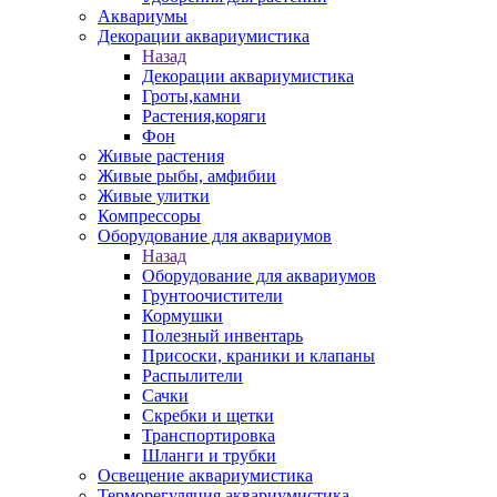
Аквариумы
Декорации аквариумистика
Назад
Декорации аквариумистика
Гроты,камни
Растения,коряги
Фон
Живые растения
Живые рыбы, амфибии
Живые улитки
Компрессоры
Оборудование для аквариумов
Назад
Оборудование для аквариумов
Грунтоочистители
Кормушки
Полезный инвентарь
Присоски, краники и клапаны
Распылители
Сачки
Скребки и щетки
Транспортировка
Шланги и трубки
Освещение аквариумистика
Терморегуляция аквариумистика