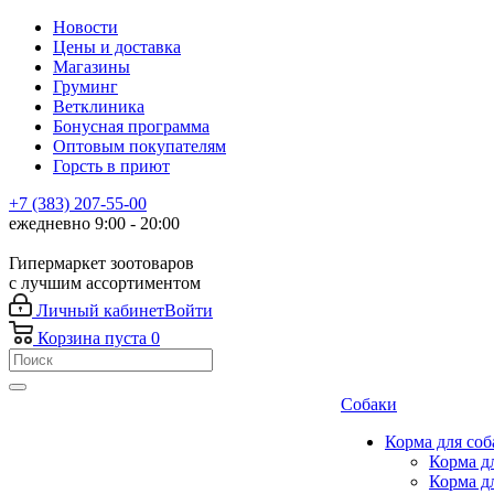
Новости
Цены и доставка
Магазины
Груминг
Ветклиника
Бонусная программа
Оптовым покупателям
Горсть в приют
+7 (383) 207-55-00
ежедневно 9:00 - 20:00
Гипермаркет зоотоваров
с лучшим ассортиментом
Личный кабинет
Войти
Корзина
пуста
0
Собаки
Корма для соб
Корма д
Корма д