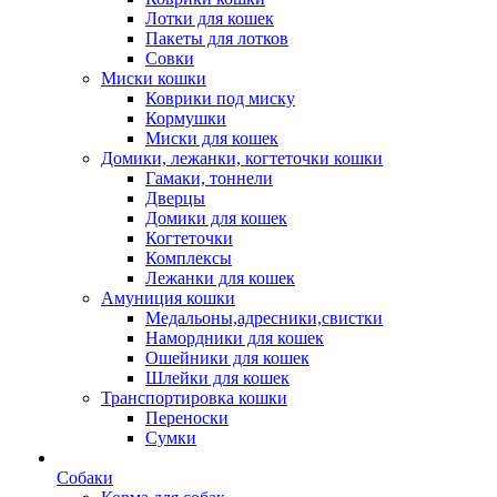
Лотки для кошек
Пакеты для лотков
Совки
Миски кошки
Коврики под миску
Кормушки
Миски для кошек
Домики, лежанки, когтеточки кошки
Гамаки, тоннели
Дверцы
Домики для кошек
Когтеточки
Комплексы
Лежанки для кошек
Амуниция кошки
Медальоны,адресники,свистки
Намордники для кошек
Ошейники для кошек
Шлейки для кошек
Транспортировка кошки
Переноски
Сумки
Собаки