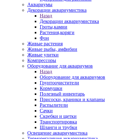
Аквариумы
Декорации аквариумистика
Назад
Декорации аквариумистика
Гроты,камни
Растения,коряги
Фон
Живые растения
Живые рыбы, амфибии
Живые улитки
Компрессоры
Оборудование для аквариумов
Назад
Оборудование для аквариумов
Грунтоочистители
Кормушки
Полезный инвентарь
Присоски, краники и клапаны
Распылители
Сачки
Скребки и щетки
Транспортировка
Шланги и трубки
Освещение аквариумистика
Терморегуляция аквариумистика