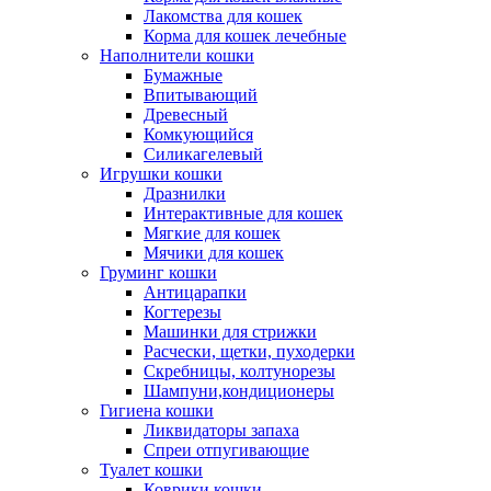
Лакомства для кошек
Корма для кошек лечебные
Наполнители кошки
Бумажные
Впитывающий
Древесный
Комкующийся
Силикагелевый
Игрушки кошки
Дразнилки
Интерактивные для кошек
Мягкие для кошек
Мячики для кошек
Груминг кошки
Антицарапки
Когтерезы
Машинки для стрижки
Расчески, щетки, пуходерки
Скребницы, колтунорезы
Шампуни,кондиционеры
Гигиена кошки
Ликвидаторы запаха
Спреи отпугивающие
Туалет кошки
Коврики кошки