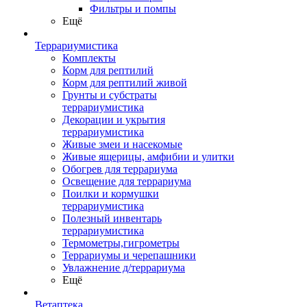
Фильтры и помпы
Ещё
Террариумистика
Комплекты
Корм для рептилий
Корм для рептилий живой
Грунты и субстраты
террариумистика
Декорации и укрытия
террариумистика
Живые змеи и насекомые
Живые ящерицы, амфибии и улитки
Обогрев для террариума
Освещение для террариума
Поилки и кормушки
террариумистика
Полезный инвентарь
террариумистика
Термометры,гигрометры
Террариумы и черепашники
Увлажнение д/террариума
Ещё
Ветаптека