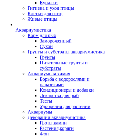
Купалки
Гигиена и уход птицы
Клетки для птиц
Живые птицы
Аквариумистика
Корм для рыб
Замороженный
Сухой
Грунты и субстраты аквариумистика
Грунты
Питательные грунты и
субстраты
Аквариумная химия
Борьба с водорослями и
паразитами
Кондиционеры и добавки
Лекарства для рыб
Тесты
Удобрения для растений
Аквариумы
Декорации аквариумистика
Гроты,камни
Растения,коряги
Фон