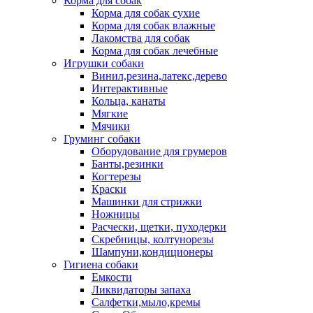
Корма для собак
Корма для собак сухие
Корма для собак влажные
Лакомства для собак
Корма для собак лечебные
Игрушки собаки
Винил,резина,латекс,дерево
Интерактивные
Кольца, канаты
Мягкие
Мячики
Груминг собаки
Оборудование для грумеров
Банты,резинки
Когтерезы
Краски
Машинки для стрижки
Ножницы
Расчески, щетки, пуходерки
Скребницы, колтунорезы
Шампуни,кондиционеры
Гигиена собаки
Емкости
Ликвидаторы запаха
Салфетки,мыло,кремы