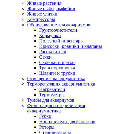
Живые растения
Живые рыбы, амфибии
Живые улитки
Компрессоры
Оборудование для аквариумов
Грунтоочистители
Кормушки
Полезный инвентарь
Присоски, краники и клапаны
Распылители
Сачки
Скребки и щетки
Транспортировка
Шланги и трубки
Освещение аквариумистика
Терморегуляция аквариумистика
Нагреватели
Термометры
Тумбы для аквариумов
Фильтрация и стерилизация
аквариумистика
Губки
Наполнители для фильтров
Роторы
Стерилизаторы