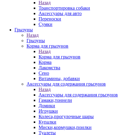
Назад
Транспортировка собаки
Аксессуары для авто
Переноски
Сумки
Грызуны
Назад
Грызуны
Корма для грызунов
Назад
Корма для грызунов
Корма
Лакомства
Сено
Витамины, добавки
Аксессуары для содержания грызунов
Назад
Аксессуары для содержания грызунов
Гамаки,тоннели
Домики
Игрушки
Колеса,прогулочные шары
Купалки
Миски,кормушки,поилки
Туалеты