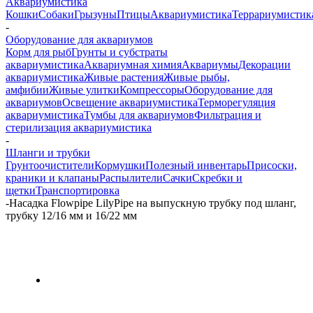
Аквариумистика
Кошки
Собаки
Грызуны
Птицы
Аквариумистика
Террариумистик
-
Оборудование для аквариумов
Корм для рыб
Грунты и субстраты
аквариумистика
Аквариумная химия
Аквариумы
Декорации
аквариумистика
Живые растения
Живые рыбы,
амфибии
Живые улитки
Компрессоры
Оборудование для
аквариумов
Освещение аквариумистика
Терморегуляция
аквариумистика
Тумбы для аквариумов
Фильтрация и
стерилизация аквариумистика
-
Шланги и трубки
Грунтоочистители
Кормушки
Полезный инвентарь
Присоски,
краники и клапаны
Распылители
Сачки
Скребки и
щетки
Транспортировка
-
Насадка Flowpipe LilyPipe на выпускную трубку под шланг,
трубку 12/16 мм и 16/22 мм