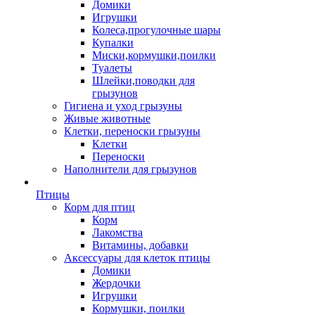
Домики
Игрушки
Колеса,прогулочные шары
Купалки
Миски,кормушки,поилки
Туалеты
Шлейки,поводки для
грызунов
Гигиена и уход грызуны
Живые животные
Клетки, переноски грызуны
Клетки
Переноски
Наполнители для грызунов
Птицы
Корм для птиц
Корм
Лакомства
Витамины, добавки
Аксессуары для клеток птицы
Домики
Жердочки
Игрушки
Кормушки, поилки