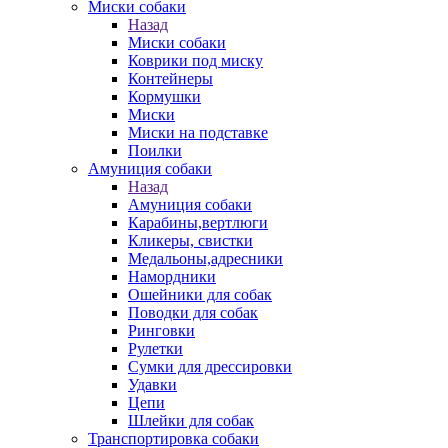
Миски собаки
Назад
Миски собаки
Коврики под миску
Контейнеры
Кормушки
Миски
Миски на подставке
Поилки
Амуниция собаки
Назад
Амуниция собаки
Карабины,вертлюги
Кликеры, свистки
Медальоны,адресники
Намордники
Ошейники для собак
Поводки для собак
Ринговки
Рулетки
Сумки для дрессировки
Удавки
Цепи
Шлейки для собак
Транспортировка собаки