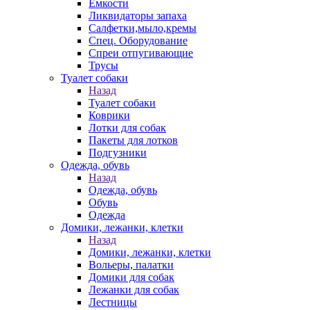
Емкости
Ликвидаторы запаха
Салфетки,мыло,кремы
Спец. Оборудование
Спреи отпугивающие
Трусы
Туалет собаки
Назад
Туалет собаки
Коврики
Лотки для собак
Пакеты для лотков
Подгузники
Одежда, обувь
Назад
Одежда, обувь
Обувь
Одежда
Домики, лежанки, клетки
Назад
Домики, лежанки, клетки
Вольеры, палатки
Домики для собак
Лежанки для собак
Лестницы