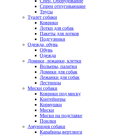
Спец. Оборудование
Спреи отпугивающие
Трусы
Туалет собаки
Коврики
Лотки для собак
Пакеты для лотков
Подгузники
Одежда, обувь
Обувь
Одежда
Домики, лежанки, клетки
Вольеры, палатки
Домики для собак
Лежанки для собак
Лестницы
Миски собаки
Коврики под миску
Контейнеры
Кормушки
Миски
Миски на подставке
Поилки
Амуниция собаки
Карабины,вертлюги