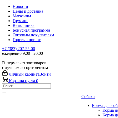
Новости
Цены и доставка
Магазины
Груминг
Ветклиника
Бонусная программа
Оптовым покупателям
Горсть в приют
+7 (383) 207-55-00
ежедневно 9:00 - 20:00
Гипермаркет зоотоваров
с лучшим ассортиментом
Личный кабинет
Войти
Корзина
пуста
0
Собаки
Корма для соб
Корма д
Корма д