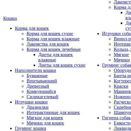
Лакомст
Корма д
Ди
вл
Кошки
Ди
Корма для кошек
су
Корма для кошек сухие
Игрушки соба
Корма для кошек влажные
Винил,р
Лакомства для кошек
Интерак
Корма для кошек лечебные
Кольца,
Диеты для кошек
Мягкие
влажные
Мячики
Диеты для кошек сухие
Груминг соба
Наполнители кошки
Оборудо
Бумажные
Банты,р
Впитывающий
Когтере
Древесный
Краски
Комкующийся
Машинки
Силикагелевый
Ножни
Игрушки кошки
Расческ
Дразнилки
Скребни
Интерактивные для кошек
Шампун
Мягкие для кошек
Гигиена соба
Мячики для кошек
Емкости
Груминг кошки
Ликвида