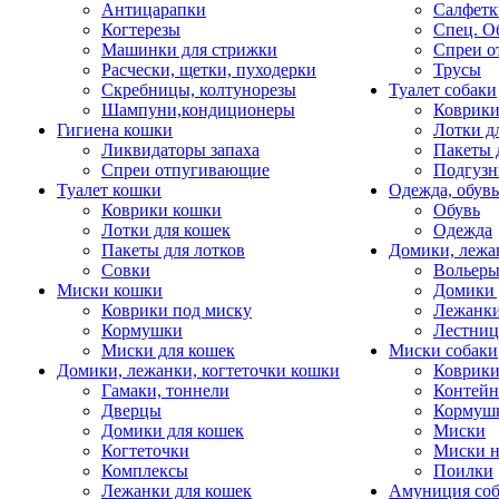
Антицарапки
Салфетк
Когтерезы
Спец. О
Машинки для стрижки
Спреи о
Расчески, щетки, пуходерки
Трусы
Скребницы, колтунорезы
Туалет собаки
Шампуни,кондиционеры
Коврик
Гигиена кошки
Лотки д
Ликвидаторы запаха
Пакеты 
Спреи отпугивающие
Подгузн
Туалет кошки
Одежда, обувь
Коврики кошки
Обувь
Лотки для кошек
Одежда
Пакеты для лотков
Домики, лежа
Совки
Вольеры
Миски кошки
Домики 
Коврики под миску
Лежанки
Кормушки
Лестни
Миски для кошек
Миски собаки
Домики, лежанки, когтеточки кошки
Коврики
Гамаки, тоннели
Контей
Дверцы
Кормуш
Домики для кошек
Миски
Когтеточки
Миски н
Комплексы
Поилки
Лежанки для кошек
Амуниция со