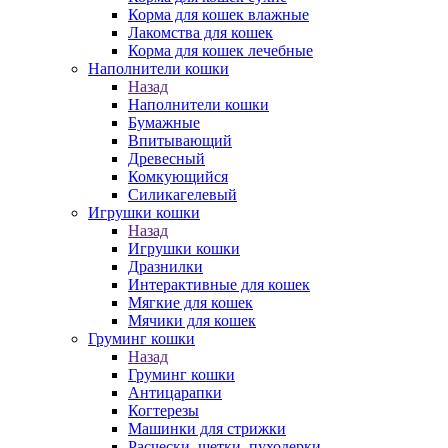
Корма для кошек влажные
Лакомства для кошек
Корма для кошек лечебные
Наполнители кошки
Назад
Наполнители кошки
Бумажные
Впитывающий
Древесный
Комкующийся
Силикагелевый
Игрушки кошки
Назад
Игрушки кошки
Дразнилки
Интерактивные для кошек
Мягкие для кошек
Мячики для кошек
Груминг кошки
Назад
Груминг кошки
Антицарапки
Когтерезы
Машинки для стрижки
Расчески, щетки, пуходерки