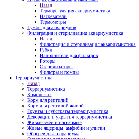
Назад
Терморегуляция аквариумистика
Нагреватели
Термометры
Тумбы для аквариумов
Фильтрация и стерилизация аквариумистика
Назад
Фильтрация и стерилизация аквариумистика
Губки
Наполнители для фильтров
Роторы
Стерилизаторы
Фильтры и помпы
Террариумистика
Назад
Террариумистика
Комплекты
Корм для рептилий
Корм для рептилий живой
Грунты и субстраты террариумистика
Декорации и укрытия террариумистика
Живые змеи и насекомые
Живые ящерицы, амфибии и улитки
Обогрев для террариума