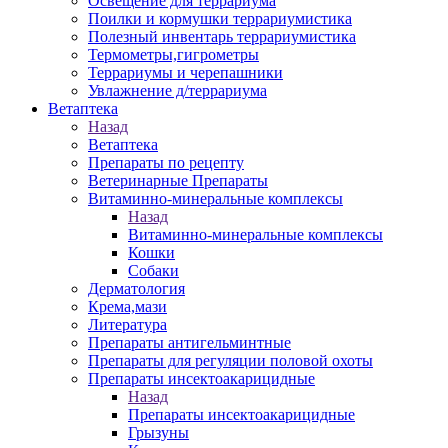
Освещение для террариума
Поилки и кормушки террариумистика
Полезный инвентарь террариумистика
Термометры,гигрометры
Террариумы и черепашники
Увлажнение д/террариума
Ветаптека
Назад
Ветаптека
Препараты по рецепту
Ветеринарные Препараты
Витаминно-минеральные комплексы
Назад
Витаминно-минеральные комплексы
Кошки
Собаки
Дерматология
Крема,мази
Литература
Препараты антигельминтные
Препараты для регуляции половой охоты
Препараты инсектоакарицидные
Назад
Препараты инсектоакарицидные
Грызуны