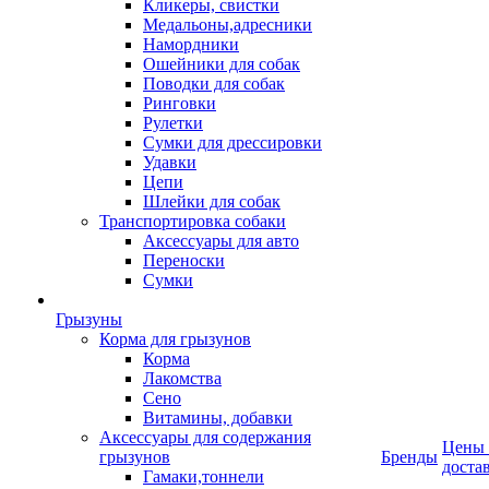
Кликеры, свистки
Медальоны,адресники
Намордники
Ошейники для собак
Поводки для собак
Ринговки
Рулетки
Сумки для дрессировки
Удавки
Цепи
Шлейки для собак
Транспортировка собаки
Аксессуары для авто
Переноски
Сумки
Грызуны
Корма для грызунов
Корма
Лакомства
Сено
Витамины, добавки
Аксессуары для содержания
Цены
грызунов
Бренды
доста
Гамаки,тоннели