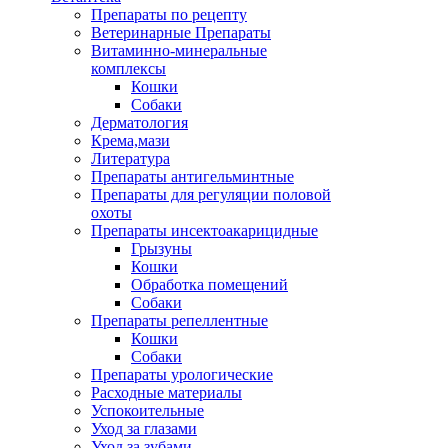
Препараты по рецепту
Ветеринарные Препараты
Витаминно-минеральные
комплексы
Кошки
Собаки
Дерматология
Крема,мази
Литература
Препараты антигельминтные
Препараты для регуляции половой
охоты
Препараты инсектоакарицидные
Грызуны
Кошки
Обработка помещений
Собаки
Препараты репеллентные
Кошки
Собаки
Препараты урологические
Расходные материалы
Успокоительные
Уход за глазами
Уход за зубами