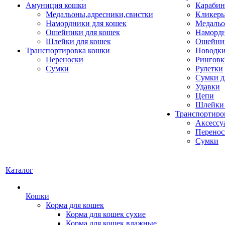
Амуниция кошки
Карабин
Медальоны,адресники,свистки
Кликеры
Намордники для кошек
Медальо
Ошейники для кошек
Наморд
Шлейки для кошек
Ошейник
Транспортировка кошки
Поводки
Переноски
Ринговк
Сумки
Рулетки
Сумки д
Удавки
Цепи
Шлейки 
Транспортиро
Аксессу
Перенос
Сумки
Каталог
Кошки
Корма для кошек
Корма для кошек сухие
Корма для кошек влажные