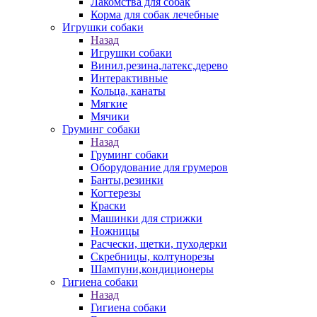
Лакомства для собак
Корма для собак лечебные
Игрушки собаки
Назад
Игрушки собаки
Винил,резина,латекс,дерево
Интерактивные
Кольца, канаты
Мягкие
Мячики
Груминг собаки
Назад
Груминг собаки
Оборудование для грумеров
Банты,резинки
Когтерезы
Краски
Машинки для стрижки
Ножницы
Расчески, щетки, пуходерки
Скребницы, колтунорезы
Шампуни,кондиционеры
Гигиена собаки
Назад
Гигиена собаки