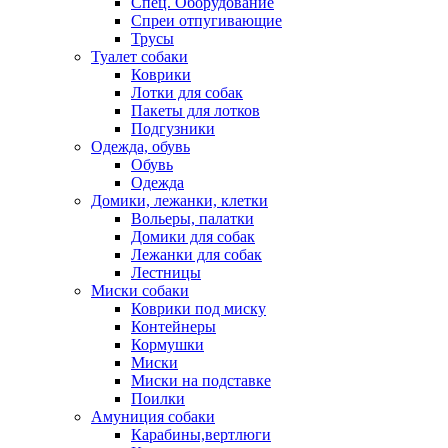
Спец. Оборудование
Спреи отпугивающие
Трусы
Туалет собаки
Коврики
Лотки для собак
Пакеты для лотков
Подгузники
Одежда, обувь
Обувь
Одежда
Домики, лежанки, клетки
Вольеры, палатки
Домики для собак
Лежанки для собак
Лестницы
Миски собаки
Коврики под миску
Контейнеры
Кормушки
Миски
Миски на подставке
Поилки
Амуниция собаки
Карабины,вертлюги