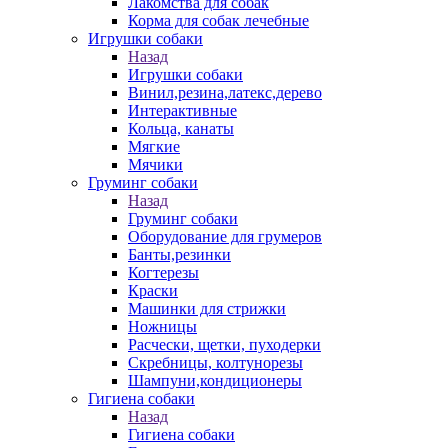
Лакомства для собак
Корма для собак лечебные
Игрушки собаки
Назад
Игрушки собаки
Винил,резина,латекс,дерево
Интерактивные
Кольца, канаты
Мягкие
Мячики
Груминг собаки
Назад
Груминг собаки
Оборудование для грумеров
Банты,резинки
Когтерезы
Краски
Машинки для стрижки
Ножницы
Расчески, щетки, пуходерки
Скребницы, колтунорезы
Шампуни,кондиционеры
Гигиена собаки
Назад
Гигиена собаки