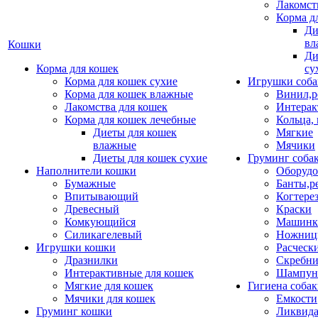
Лакомст
Корма д
Ди
вл
Кошки
Ди
Корма для кошек
су
Корма для кошек сухие
Игрушки соба
Корма для кошек влажные
Винил,р
Лакомства для кошек
Интерак
Корма для кошек лечебные
Кольца,
Диеты для кошек
Мягкие
влажные
Мячики
Диеты для кошек сухие
Груминг соба
Наполнители кошки
Оборудо
Бумажные
Банты,р
Впитывающий
Когтере
Древесный
Краски
Комкующийся
Машинки
Силикагелевый
Ножни
Игрушки кошки
Расческ
Дразнилки
Скребни
Интерактивные для кошек
Шампун
Мягкие для кошек
Гигиена соба
Мячики для кошек
Емкости
Груминг кошки
Ликвида