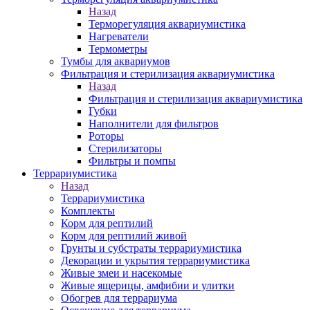
Назад
Терморегуляция аквариумистика
Нагреватели
Термометры
Тумбы для аквариумов
Фильтрация и стерилизация аквариумистика
Назад
Фильтрация и стерилизация аквариумистика
Губки
Наполнители для фильтров
Роторы
Стерилизаторы
Фильтры и помпы
Террариумистика
Назад
Террариумистика
Комплекты
Корм для рептилий
Корм для рептилий живой
Грунты и субстраты террариумистика
Декорации и укрытия террариумистика
Живые змеи и насекомые
Живые ящерицы, амфибии и улитки
Обогрев для террариума