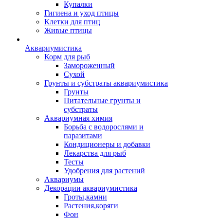
Купалки
Гигиена и уход птицы
Клетки для птиц
Живые птицы
Аквариумистика
Корм для рыб
Замороженный
Сухой
Грунты и субстраты аквариумистика
Грунты
Питательные грунты и
субстраты
Аквариумная химия
Борьба с водорослями и
паразитами
Кондиционеры и добавки
Лекарства для рыб
Тесты
Удобрения для растений
Аквариумы
Декорации аквариумистика
Гроты,камни
Растения,коряги
Фон