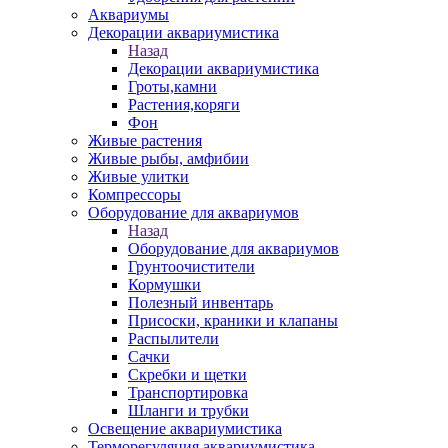
Аквариумы
Декорации аквариумистика
Назад
Декорации аквариумистика
Гроты,камни
Растения,коряги
Фон
Живые растения
Живые рыбы, амфибии
Живые улитки
Компрессоры
Оборудование для аквариумов
Назад
Оборудование для аквариумов
Грунтоочистители
Кормушки
Полезный инвентарь
Присоски, краники и клапаны
Распылители
Сачки
Скребки и щетки
Транспортировка
Шланги и трубки
Освещение аквариумистика
Терморегуляция аквариумистика