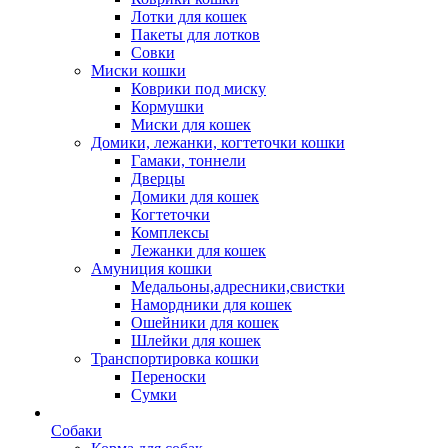
Лотки для кошек
Пакеты для лотков
Совки
Миски кошки
Коврики под миску
Кормушки
Миски для кошек
Домики, лежанки, когтеточки кошки
Гамаки, тоннели
Дверцы
Домики для кошек
Когтеточки
Комплексы
Лежанки для кошек
Амуниция кошки
Медальоны,адресники,свистки
Намордники для кошек
Ошейники для кошек
Шлейки для кошек
Транспортировка кошки
Переноски
Сумки
Собаки