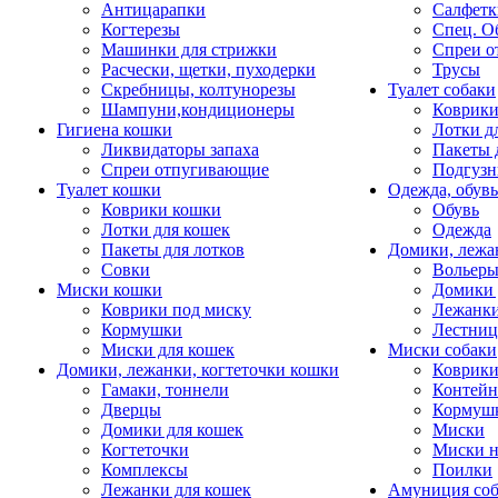
Антицарапки
Салфетк
Когтерезы
Спец. О
Машинки для стрижки
Спреи о
Расчески, щетки, пуходерки
Трусы
Скребницы, колтунорезы
Туалет собаки
Шампуни,кондиционеры
Коврик
Гигиена кошки
Лотки д
Ликвидаторы запаха
Пакеты 
Спреи отпугивающие
Подгузн
Туалет кошки
Одежда, обувь
Коврики кошки
Обувь
Лотки для кошек
Одежда
Пакеты для лотков
Домики, лежа
Совки
Вольеры
Миски кошки
Домики 
Коврики под миску
Лежанки
Кормушки
Лестни
Миски для кошек
Миски собаки
Домики, лежанки, когтеточки кошки
Коврики
Гамаки, тоннели
Контей
Дверцы
Кормуш
Домики для кошек
Миски
Когтеточки
Миски н
Комплексы
Поилки
Лежанки для кошек
Амуниция со