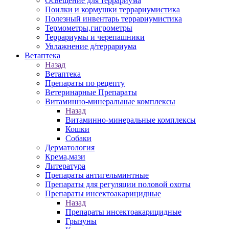
Освещение для террариума
Поилки и кормушки террариумистика
Полезный инвентарь террариумистика
Термометры,гигрометры
Террариумы и черепашники
Увлажнение д/террариума
Ветаптека
Назад
Ветаптека
Препараты по рецепту
Ветеринарные Препараты
Витаминно-минеральные комплексы
Назад
Витаминно-минеральные комплексы
Кошки
Собаки
Дерматология
Крема,мази
Литература
Препараты антигельминтные
Препараты для регуляции половой охоты
Препараты инсектоакарицидные
Назад
Препараты инсектоакарицидные
Грызуны