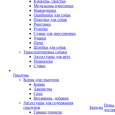
Кликеры, свистки
Медальоны,адресники
Намордники
Ошейники для собак
Поводки для собак
Ринговки
Рулетки
Сумки для дрессировки
Удавки
Цепи
Шлейки для собак
Транспортировка собаки
Аксессуары для авто
Переноски
Сумки
Грызуны
Корма для грызунов
Корма
Лакомства
Сено
Витамины, добавки
Аксессуары для содержания
Цены
грызунов
Бренды
доста
Гамаки,тоннели