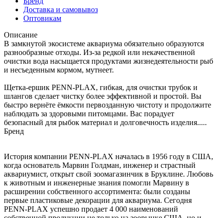
Бренд
Доставка и самовывоз
Оптовикам
Описание
В замкнутой экосистеме аквариума обязательно образуются
разнообразные отходы. Из-за редкой или некачественной
очистки вода насыщается продуктами жизнедеятельности рыб
и несъеденным кормом, мутнеет.
Щетка-ершик PENN-PLAX, гибкая, для очистки трубок и
шлангов сделает чистку более эффективной и простой. Вы
быстро вернёте ёмкости первозданную чистоту и продолжите
наблюдать за здоровыми питомцами. Вас порадует
безопасный для рыбок материал и долговечность изделия.....
Бренд
История компании PENN-PLAX началась в 1956 году в США,
когда основатель Марвин Голдман, инженер и страстный
аквариумист, открыт свой зоомагазинчик в Бруклине. Любовь
к животным и инженерные знания помогли Марвину в
расширении собственного ассортимента: были созданы
первые пластиковые декорации для аквариума. Сегодня
PENN-PLAX успешно продает 4 000 наименований
собственной продукции не только на зоорынке США, но и