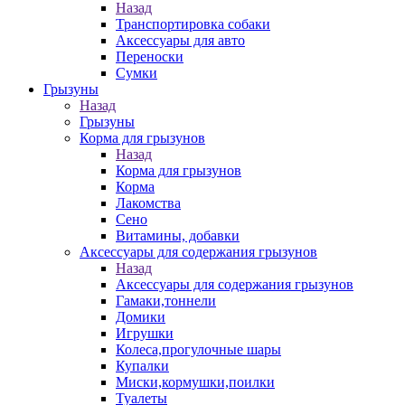
Назад
Транспортировка собаки
Аксессуары для авто
Переноски
Сумки
Грызуны
Назад
Грызуны
Корма для грызунов
Назад
Корма для грызунов
Корма
Лакомства
Сено
Витамины, добавки
Аксессуары для содержания грызунов
Назад
Аксессуары для содержания грызунов
Гамаки,тоннели
Домики
Игрушки
Колеса,прогулочные шары
Купалки
Миски,кормушки,поилки
Туалеты