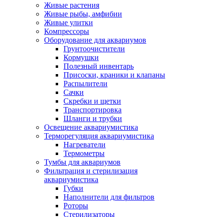
Живые растения
Живые рыбы, амфибии
Живые улитки
Компрессоры
Оборудование для аквариумов
Грунтоочистители
Кормушки
Полезный инвентарь
Присоски, краники и клапаны
Распылители
Сачки
Скребки и щетки
Транспортировка
Шланги и трубки
Освещение аквариумистика
Терморегуляция аквариумистика
Нагреватели
Термометры
Тумбы для аквариумов
Фильтрация и стерилизация
аквариумистика
Губки
Наполнители для фильтров
Роторы
Стерилизаторы