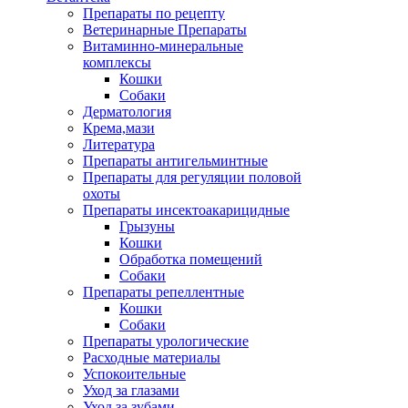
Препараты по рецепту
Ветеринарные Препараты
Витаминно-минеральные
комплексы
Кошки
Собаки
Дерматология
Крема,мази
Литература
Препараты антигельминтные
Препараты для регуляции половой
охоты
Препараты инсектоакарицидные
Грызуны
Кошки
Обработка помещений
Собаки
Препараты репеллентные
Кошки
Собаки
Препараты урологические
Расходные материалы
Успокоительные
Уход за глазами
Уход за зубами