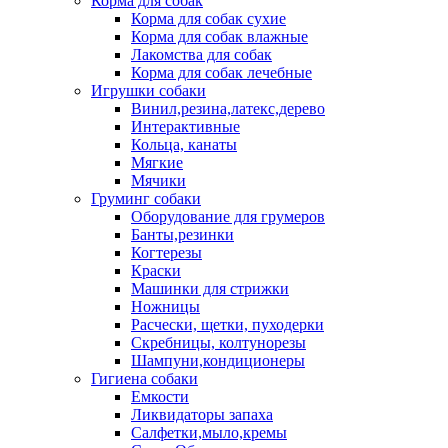
Корма для собак
Корма для собак сухие
Корма для собак влажные
Лакомства для собак
Корма для собак лечебные
Игрушки собаки
Винил,резина,латекс,дерево
Интерактивные
Кольца, канаты
Мягкие
Мячики
Груминг собаки
Оборудование для грумеров
Банты,резинки
Когтерезы
Краски
Машинки для стрижки
Ножницы
Расчески, щетки, пуходерки
Скребницы, колтунорезы
Шампуни,кондиционеры
Гигиена собаки
Емкости
Ликвидаторы запаха
Салфетки,мыло,кремы