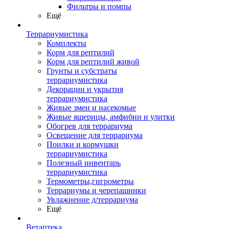
Фильтры и помпы
Ещё
Террариумистика
Комплекты
Корм для рептилий
Корм для рептилий живой
Грунты и субстраты
террариумистика
Декорации и укрытия
террариумистика
Живые змеи и насекомые
Живые ящерицы, амфибии и улитки
Обогрев для террариума
Освещение для террариума
Поилки и кормушки
террариумистика
Полезный инвентарь
террариумистика
Термометры,гигрометры
Террариумы и черепашники
Увлажнение д/террариума
Ещё
Ветаптека