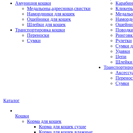
Амуниция кошки
Карабин
Медальоны,адресники,свистки
Кликеры
Намордники для кошек
Медальо
Ошейники для кошек
Наморд
Шлейки для кошек
Ошейник
Транспортировка кошки
Поводки
Переноски
Ринговк
Сумки
Рулетки
Сумки д
Удавки
Цепи
Шлейки 
Транспортиро
Аксессу
Перенос
Сумки
Каталог
Кошки
Корма для кошек
Корма для кошек сухие
Корма для кошек влажные