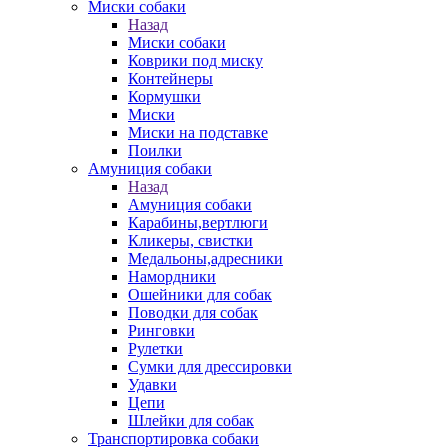
Миски собаки
Назад
Миски собаки
Коврики под миску
Контейнеры
Кормушки
Миски
Миски на подставке
Поилки
Амуниция собаки
Назад
Амуниция собаки
Карабины,вертлюги
Кликеры, свистки
Медальоны,адресники
Намордники
Ошейники для собак
Поводки для собак
Ринговки
Рулетки
Сумки для дрессировки
Удавки
Цепи
Шлейки для собак
Транспортировка собаки