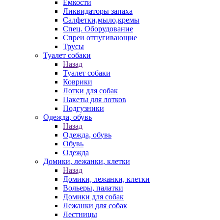
Емкости
Ликвидаторы запаха
Салфетки,мыло,кремы
Спец. Оборудование
Спреи отпугивающие
Трусы
Туалет собаки
Назад
Туалет собаки
Коврики
Лотки для собак
Пакеты для лотков
Подгузники
Одежда, обувь
Назад
Одежда, обувь
Обувь
Одежда
Домики, лежанки, клетки
Назад
Домики, лежанки, клетки
Вольеры, палатки
Домики для собак
Лежанки для собак
Лестницы