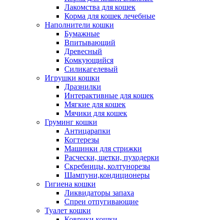
Лакомства для кошек
Корма для кошек лечебные
Наполнители кошки
Бумажные
Впитывающий
Древесный
Комкующийся
Силикагелевый
Игрушки кошки
Дразнилки
Интерактивные для кошек
Мягкие для кошек
Мячики для кошек
Груминг кошки
Антицарапки
Когтерезы
Машинки для стрижки
Расчески, щетки, пуходерки
Скребницы, колтунорезы
Шампуни,кондиционеры
Гигиена кошки
Ликвидаторы запаха
Спреи отпугивающие
Туалет кошки
Коврики кошки