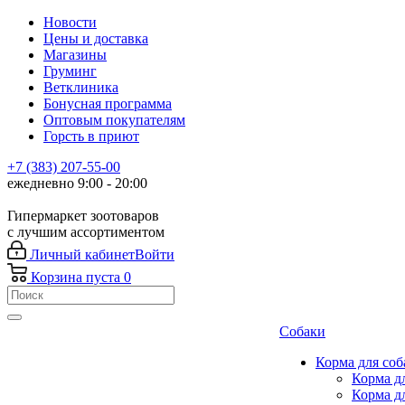
Новости
Цены и доставка
Магазины
Груминг
Ветклиника
Бонусная программа
Оптовым покупателям
Горсть в приют
+7 (383) 207-55-00
ежедневно 9:00 - 20:00
Гипермаркет зоотоваров
с лучшим ассортиментом
Личный кабинет
Войти
Корзина
пуста
0
Собаки
Корма для соб
Корма д
Корма д