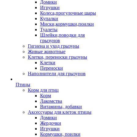
Домики
Игрушки
Колеса,прогулочные шары
Купалки
Миски,кормушки,поилки
Туалеты
Шлейки,поводки для
грызунов
Гигиена и уход грызуны
Живые животные
Клетки, переноски грызуны
Клетки
Переноски
Наполнители для грызунов
Птицы
Корм для птиц
Корм
Лакомства
Витамины, добавки
Аксессуары для клеток птицы
Домики
Жердочки
Игрушки
Кормушки, поилки