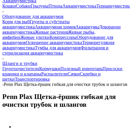
Аквариумистика
Кошки
Собаки
Грызуны
Птицы
Аквариумистика
Террариумистик
-
Оборудование для аквариумов
Корм для рыб
Грунты и субстраты
аквариумистика
Аквариумная химия
Аквариумы
Декорации
аквариумистика
Живые растения
Живые рыбы,
амфибии
Живые улитки
Компрессоры
Оборудование для
аквариумов
Освещение аквариумистика
Терморегуляция
аквариумистика
Тумбы для аквариумов
Фильтрация и
стерилизация аквариумистика
-
Шланги и трубки
Грунтоочистители
Кормушки
Полезный инвентарь
Присоски,
краники и клапаны
Распылители
Сачки
Скребки и
щетки
Транспортировка
-
Penn Plax Щетка-ёршик гибкая для очистки трубок и шлангов
Penn Plax Щетка-ёршик гибкая для
очистки трубок и шлангов