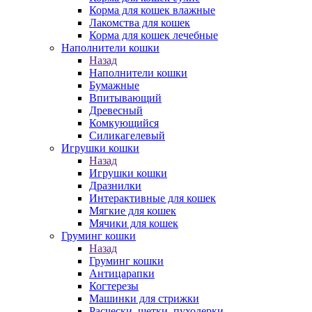
Корма для кошек влажные
Лакомства для кошек
Корма для кошек лечебные
Наполнители кошки
Назад
Наполнители кошки
Бумажные
Впитывающий
Древесный
Комкующийся
Силикагелевый
Игрушки кошки
Назад
Игрушки кошки
Дразнилки
Интерактивные для кошек
Мягкие для кошек
Мячики для кошек
Груминг кошки
Назад
Груминг кошки
Антицарапки
Когтерезы
Машинки для стрижки
Расчески, щетки, пуходерки