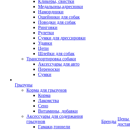
Кликеры, свистки
Медальоны,адресники
Намордники
Ошейники для собак
Поводки для собак
Ринговки
Рулетки
Сумки для дрессировки
Удавки
Цепи
Шлейки для собак
Транспортировка собаки
Аксессуары для авто
Переноски
Сумки
Грызуны
Корма для грызунов
Корма
Лакомства
Сено
Витамины, добавки
Аксессуары для содержания
Цены
грызунов
Бренды
доста
Гамаки,тоннели