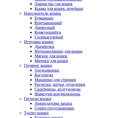
Лакомства для кошек
Корма для кошек лечебные
Наполнители кошки
Бумажные
Впитывающий
Древесный
Комкующийся
Силикагелевый
Игрушки кошки
Дразнилки
Интерактивные для кошек
Мягкие для кошек
Мячики для кошек
Груминг кошки
Антицарапки
Когтерезы
Машинки для стрижки
Расчески, щетки, пуходерки
Скребницы, колтунорезы
Шампуни,кондиционеры
Гигиена кошки
Ликвидаторы запаха
Спреи отпугивающие
Туалет кошки
Коврики кошки