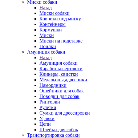
Миски собаки
Назад
Миски собаки
Коврики под миску
Контейнеры
Кормушки
Миски
Миски на подставке
Поилки
Амуниция собаки
Назад
Амуниция собаки
Карабины,вертлюги
Кликеры, свистки
Медальоны,адресники
Намордники
Ошейники для собак
Поводки для собак
Ринговки
Рулетки
Сумки для дрессировки
Удавки
Цепи
Шлейки для собак
Транспортировка собаки