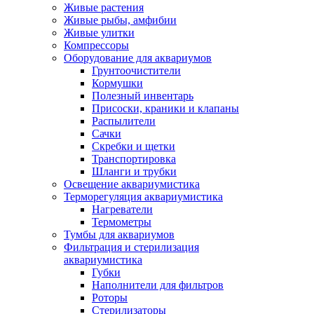
Живые растения
Живые рыбы, амфибии
Живые улитки
Компрессоры
Оборудование для аквариумов
Грунтоочистители
Кормушки
Полезный инвентарь
Присоски, краники и клапаны
Распылители
Сачки
Скребки и щетки
Транспортировка
Шланги и трубки
Освещение аквариумистика
Терморегуляция аквариумистика
Нагреватели
Термометры
Тумбы для аквариумов
Фильтрация и стерилизация
аквариумистика
Губки
Наполнители для фильтров
Роторы
Стерилизаторы