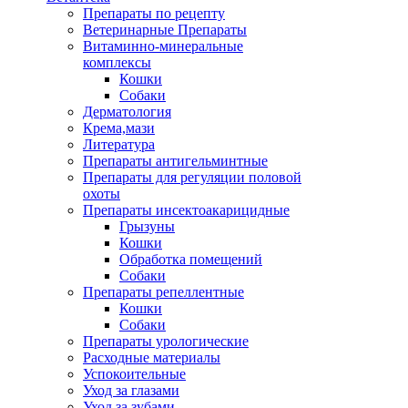
Препараты по рецепту
Ветеринарные Препараты
Витаминно-минеральные
комплексы
Кошки
Собаки
Дерматология
Крема,мази
Литература
Препараты антигельминтные
Препараты для регуляции половой
охоты
Препараты инсектоакарицидные
Грызуны
Кошки
Обработка помещений
Собаки
Препараты репеллентные
Кошки
Собаки
Препараты урологические
Расходные материалы
Успокоительные
Уход за глазами
Уход за зубами