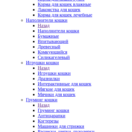
Корма для кошек влажные
Лакомства для кошек
Корма для кошек лечебные
Наполнители кошки
Назад
Наполнители кошки
Бумажные
Впитывающий
Древесный
Комкующийся
Силикагелевый
Игрушки кошки
Назад
Игрушки кошки
Дразнилки
Интерактивные для кошек
Мягкие для кошек
Мячики для кошек
Груминг кошки
Назад
Груминг кошки
Антицарапки
Когтерезы
Машинки для стрижки
Расчески, щетки, пуходерки