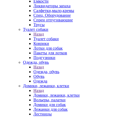
Емкости
Ликвидаторы запаха
Салфетки,мыло,кремы
Спец. Оборудование
Спреи отпугивающие
Трусы
Туалет собаки
Назад
Туалет собаки
Коврики
Лотки для собак
Пакеты для лотков
Подгузники
Одежда, обувь
Назад
Одежда, обувь
Обувь
Одежда
Домики, лежанки, клетки
Назад
Домики, лежанки, клетки
Вольеры, палатки
Домики для собак
Лежанки для собак
Лестницы