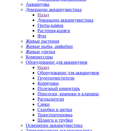
Аквариумы
Декорации аквариумистика
Назад
Декорации аквариумистика
Гроты,камни
Растения,коряги
Фон
Живые растения
Живые рыбы, амфибии
Живые улитки
Компрессоры
Оборудование для аквариумов
Назад
Оборудование для аквариумов
Грунтоочистители
Кормушки
Полезный инвентарь
Присоски, краники и клапаны
Распылители
Сачки
Скребки и щетки
Транспортировка
Шланги и трубки
Освещение аквариумистика
Терморегуляция аквариумистика