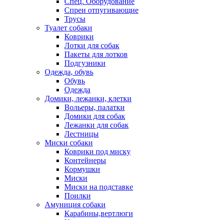
Спец. Оборудование
Спреи отпугивающие
Трусы
Туалет собаки
Коврики
Лотки для собак
Пакеты для лотков
Подгузники
Одежда, обувь
Обувь
Одежда
Домики, лежанки, клетки
Вольеры, палатки
Домики для собак
Лежанки для собак
Лестницы
Миски собаки
Коврики под миску
Контейнеры
Кормушки
Миски
Миски на подставке
Поилки
Амуниция собаки
Карабины,вертлюги