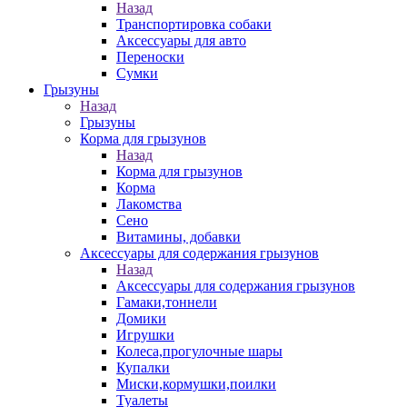
Назад
Транспортировка собаки
Аксессуары для авто
Переноски
Сумки
Грызуны
Назад
Грызуны
Корма для грызунов
Назад
Корма для грызунов
Корма
Лакомства
Сено
Витамины, добавки
Аксессуары для содержания грызунов
Назад
Аксессуары для содержания грызунов
Гамаки,тоннели
Домики
Игрушки
Колеса,прогулочные шары
Купалки
Миски,кормушки,поилки
Туалеты