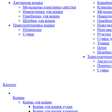
Амуниция кошки
Карабин
Медальоны,адресники,свистки
Кликеры
Намордники для кошек
Медальо
Ошейники для кошек
Наморд
Шлейки для кошек
Ошейник
Транспортировка кошки
Поводки
Переноски
Ринговк
Сумки
Рулетки
Сумки д
Удавки
Цепи
Шлейки 
Транспортиро
Аксессу
Перенос
Сумки
Каталог
Кошки
Корма для кошек
Корма для кошек сухие
Корма для кошек влажные