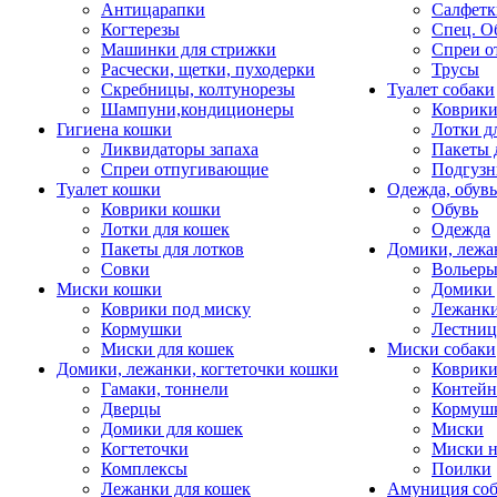
Антицарапки
Салфетк
Когтерезы
Спец. О
Машинки для стрижки
Спреи о
Расчески, щетки, пуходерки
Трусы
Скребницы, колтунорезы
Туалет собаки
Шампуни,кондиционеры
Коврик
Гигиена кошки
Лотки д
Ликвидаторы запаха
Пакеты 
Спреи отпугивающие
Подгузн
Туалет кошки
Одежда, обувь
Коврики кошки
Обувь
Лотки для кошек
Одежда
Пакеты для лотков
Домики, лежа
Совки
Вольеры
Миски кошки
Домики 
Коврики под миску
Лежанки
Кормушки
Лестни
Миски для кошек
Миски собаки
Домики, лежанки, когтеточки кошки
Коврики
Гамаки, тоннели
Контей
Дверцы
Кормуш
Домики для кошек
Миски
Когтеточки
Миски н
Комплексы
Поилки
Лежанки для кошек
Амуниция со