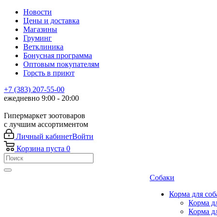
Новости
Цены и доставка
Магазины
Груминг
Ветклиника
Бонусная программа
Оптовым покупателям
Горсть в приют
+7 (383) 207-55-00
ежедневно 9:00 - 20:00
Гипермаркет зоотоваров
с лучшим ассортиментом
Личный кабинет
Войти
Корзина
пуста
0
Собаки
Корма для соб
Корма д
Корма д