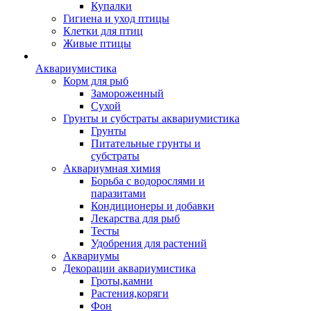
Купалки
Гигиена и уход птицы
Клетки для птиц
Живые птицы
Аквариумистика
Корм для рыб
Замороженный
Сухой
Грунты и субстраты аквариумистика
Грунты
Питательные грунты и
субстраты
Аквариумная химия
Борьба с водорослями и
паразитами
Кондиционеры и добавки
Лекарства для рыб
Тесты
Удобрения для растений
Аквариумы
Декорации аквариумистика
Гроты,камни
Растения,коряги
Фон