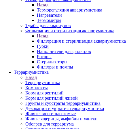
Назад
Терморегуляция аквариумистика
Нагреватели
Термометры
Тумбы для аквариумов
Фильтрация и стерилизация аквариумистика
Назад
Фильтрация и стерилизация аквариумистика
Губки
Наполнители для фильтров
Роторы
Стерилизаторы
Фильтры и помпы
Террариумистика
Назад
Террариумистика
Комплекты
Корм для рептилий
Корм для рептилий живой
Грунты и субстраты террариумистика
Декорации и укрытия террариумистика
Живые змеи и насекомые
Живые ящерицы, амфибии и улитки
Обогрев для террариума