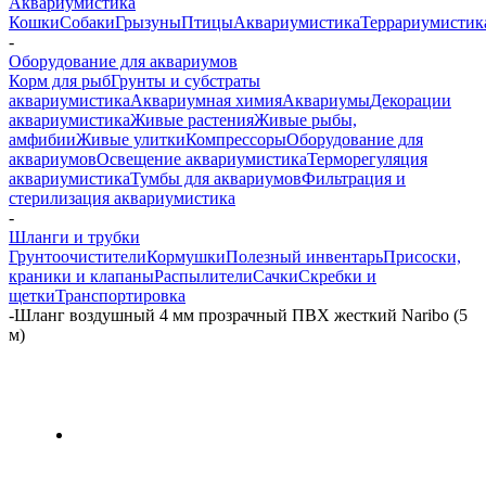
Аквариумистика
Кошки
Собаки
Грызуны
Птицы
Аквариумистика
Террариумистик
-
Оборудование для аквариумов
Корм для рыб
Грунты и субстраты
аквариумистика
Аквариумная химия
Аквариумы
Декорации
аквариумистика
Живые растения
Живые рыбы,
амфибии
Живые улитки
Компрессоры
Оборудование для
аквариумов
Освещение аквариумистика
Терморегуляция
аквариумистика
Тумбы для аквариумов
Фильтрация и
стерилизация аквариумистика
-
Шланги и трубки
Грунтоочистители
Кормушки
Полезный инвентарь
Присоски,
краники и клапаны
Распылители
Сачки
Скребки и
щетки
Транспортировка
-
Шланг воздушный 4 мм прозрачный ПВХ жесткий Naribo (5
м)