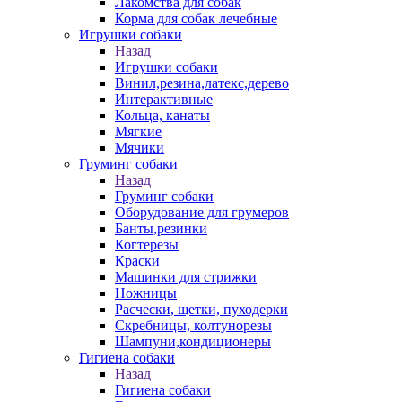
Лакомства для собак
Корма для собак лечебные
Игрушки собаки
Назад
Игрушки собаки
Винил,резина,латекс,дерево
Интерактивные
Кольца, канаты
Мягкие
Мячики
Груминг собаки
Назад
Груминг собаки
Оборудование для грумеров
Банты,резинки
Когтерезы
Краски
Машинки для стрижки
Ножницы
Расчески, щетки, пуходерки
Скребницы, колтунорезы
Шампуни,кондиционеры
Гигиена собаки
Назад
Гигиена собаки