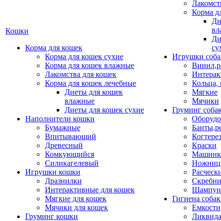
Лакомст
Корма д
Ди
вл
Кошки
Ди
Корма для кошек
су
Корма для кошек сухие
Игрушки соба
Корма для кошек влажные
Винил,р
Лакомства для кошек
Интерак
Корма для кошек лечебные
Кольца,
Диеты для кошек
Мягкие
влажные
Мячики
Диеты для кошек сухие
Груминг соба
Наполнители кошки
Оборудо
Бумажные
Банты,р
Впитывающий
Когтере
Древесный
Краски
Комкующийся
Машинки
Силикагелевый
Ножни
Игрушки кошки
Расческ
Дразнилки
Скребни
Интерактивные для кошек
Шампун
Мягкие для кошек
Гигиена соба
Мячики для кошек
Емкости
Груминг кошки
Ликвида