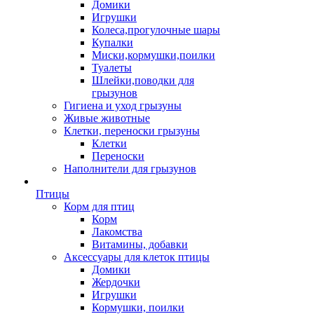
Домики
Игрушки
Колеса,прогулочные шары
Купалки
Миски,кормушки,поилки
Туалеты
Шлейки,поводки для
грызунов
Гигиена и уход грызуны
Живые животные
Клетки, переноски грызуны
Клетки
Переноски
Наполнители для грызунов
Птицы
Корм для птиц
Корм
Лакомства
Витамины, добавки
Аксессуары для клеток птицы
Домики
Жердочки
Игрушки
Кормушки, поилки