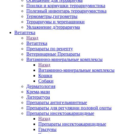
Освещение для террариума
Поилки и кормушки террариумистика
Полезный инвентарь террариумистика
Термометры,гигрометры
Террариумы и черепашники
Увлажнение д/террариума
Ветаптека
Назад
Ветаптека
Препараты по рецепту
Ветеринарные Препараты
Витаминно-минеральные комплексы
Назад
Витаминно-минеральные комплексы
Кошки
Собаки
Дерматология
Крема,мази
Литература
Препараты антигельминтные
Препараты для регуляции половой охоты
Препараты инсектоакарицидные
Назад
Препараты инсектоакарицидные
Грызуны