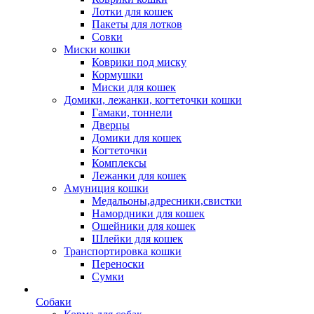
Лотки для кошек
Пакеты для лотков
Совки
Миски кошки
Коврики под миску
Кормушки
Миски для кошек
Домики, лежанки, когтеточки кошки
Гамаки, тоннели
Дверцы
Домики для кошек
Когтеточки
Комплексы
Лежанки для кошек
Амуниция кошки
Медальоны,адресники,свистки
Намордники для кошек
Ошейники для кошек
Шлейки для кошек
Транспортировка кошки
Переноски
Сумки
Собаки