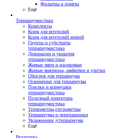
Фильтры и помпы
Ещё
Террариумистика
Комплекты
Корм для рептилий
Корм для рептилий живой
Грунты и субстраты
террариумистика
Декорации и укрытия
террариумистика
Живые змеи и насекомые
Живые ящерицы, амфибии и улитки
Обогрев для террариума
Освещение для террариума
Поилки и кормушки
террариумистика
Полезный инвентарь
террариумистика
Термометры,гигрометры
Террариумы и черепашники
Увлажнение д/террариума
Ещё
Ветаптека