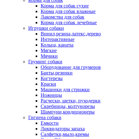
Корма для собак
Корма для собак сухие
Корма для собак влажные
Лакомства для собак
Корма для собак лечебные
Игрушки собаки
Винил,резина,латекс,дерево
Интерактивные
Кольца, канаты
Мягкие
Мячики
Груминг собаки
Оборудование для грумеров
Банты,резинки
Когтерезы
Краски
Машинки для стрижки
Ножницы
Расчески, щетки, пуходерки
Скребницы, колтунорезы
Шампуни,кондиционеры
Гигиена собаки
Емкости
Ликвидаторы запаха
Салфетки,мыло,кремы