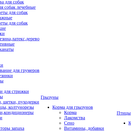
ва для собак
ля собак лечебные
еты для собак
ажные
еты для собак
хие
ки
езина,латекс,дерево
тивные
 канаты
ки
вание для грумеров
езинки
зы
 для стрижки
цы
Грызуны
и, щетки, пуходерки
цы, колтунорезы
Корма для грызунов
и,кондиционеры
Корма
Птицы
ки
Лакомства
Сено
К
торы запаха
Витамины, добавки