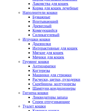
Лакомства для кошек
Корма для кошек лечебные
Наполнители кошки
Бумажные
Впитывающий
Древесный
Комкующийся
Силикагелевый
Игрушки кошки
Дразнилки
Интерактивные для кошек
Мягкие для кошек
Мячики для кошек
Груминг кошки
Антицарапки
Когтерезы
Машинки для стрижки
Расчески, щетки, пуходерки
Скребницы, колтунорезы
Шампуни,кондиционеры
Гигиена кошки
Ликвидаторы запаха
Спреи отпугивающие
Туалет кошки
Коврики кошки