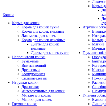
Лакомст
Корма д
Ди
вл
Кошки
Ди
Корма для кошек
су
Корма для кошек сухие
Игрушки соба
Корма для кошек влажные
Винил,р
Лакомства для кошек
Интерак
Корма для кошек лечебные
Кольца,
Диеты для кошек
Мягкие
влажные
Мячики
Диеты для кошек сухие
Груминг соба
Наполнители кошки
Оборудо
Бумажные
Банты,р
Впитывающий
Когтере
Древесный
Краски
Комкующийся
Машинки
Силикагелевый
Ножни
Игрушки кошки
Расческ
Дразнилки
Скребни
Интерактивные для кошек
Шампун
Мягкие для кошек
Гигиена соба
Мячики для кошек
Емкости
Груминг кошки
Ликвида