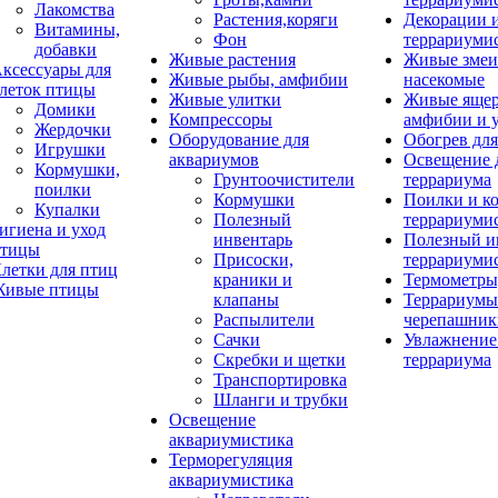
Лакомства
Растения,коряги
Декорации 
Витамины,
Фон
террариуми
добавки
Живые растения
Живые змеи
ксессуары для
Живые рыбы, амфибии
насекомые
леток птицы
Живые улитки
Живые яще
Домики
Компрессоры
амфибии и 
Жердочки
Оборудование для
Обогрев для
Игрушки
аквариумов
Освещение 
Кормушки,
Грунтоочистители
террариума
поилки
Кормушки
Поилки и к
Купалки
Полезный
террариуми
игиена и уход
инвентарь
Полезный и
тицы
Присоски,
террариуми
летки для птиц
краники и
Термометры
ивые птицы
клапаны
Террариумы
Распылители
черепашник
Сачки
Увлажнение 
Скребки и щетки
террариума
Транспортировка
Шланги и трубки
Освещение
аквариумистика
Терморегуляция
аквариумистика