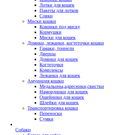
Лотки для кошек
Пакеты для лотков
Совки
Миски кошки
Коврики под миску
Кормушки
Миски для кошек
Домики, лежанки, когтеточки кошки
Гамаки, тоннели
Дверцы
Домики для кошек
Когтеточки
Комплексы
Лежанки для кошек
Амуниция кошки
Медальоны,адресники,свистки
Намордники для кошек
Ошейники для кошек
Шлейки для кошек
Транспортировка кошки
Переноски
Сумки
Собаки