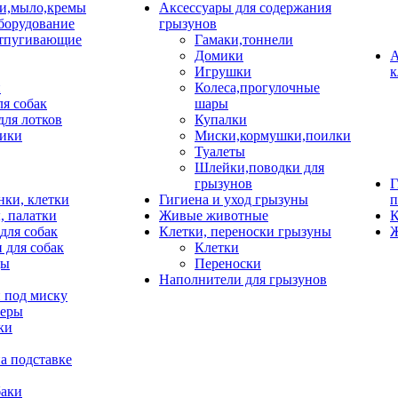
и,мыло,кремы
Аксессуары для содержания
борудование
грызунов
тпугивающие
Гамаки,тоннели
Домики
А
Игрушки
к
и
Колеса,прогулочные
ля собак
шары
для лотков
Купалки
ики
Миски,кормушки,поилки
Туалеты
Шлейки,поводки для
грызунов
Г
нки, клетки
Гигиена и уход грызуны
п
, палатки
Живые животные
К
для собак
Клетки, переноски грызуны
Ж
 для собак
Клетки
цы
Переноски
Наполнители для грызунов
 под миску
неры
ки
а подставке
баки