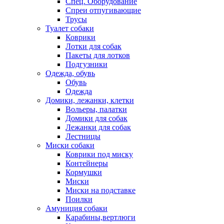
Спец. Оборудование
Спреи отпугивающие
Трусы
Туалет собаки
Коврики
Лотки для собак
Пакеты для лотков
Подгузники
Одежда, обувь
Обувь
Одежда
Домики, лежанки, клетки
Вольеры, палатки
Домики для собак
Лежанки для собак
Лестницы
Миски собаки
Коврики под миску
Контейнеры
Кормушки
Миски
Миски на подставке
Поилки
Амуниция собаки
Карабины,вертлюги