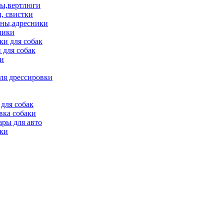
ы,вертлюги
, свистки
ны,адресники
ники
и для собак
 для собак
и
ля дрессировки
для собак
вка собаки
ары для авто
ки