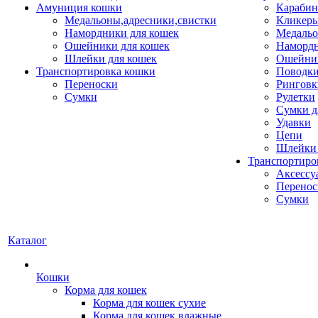
Амуниция кошки
Карабин
Медальоны,адресники,свистки
Кликеры
Намордники для кошек
Медальо
Ошейники для кошек
Наморд
Шлейки для кошек
Ошейник
Транспортировка кошки
Поводки
Переноски
Ринговк
Сумки
Рулетки
Сумки д
Удавки
Цепи
Шлейки 
Транспортиро
Аксессу
Перенос
Сумки
Каталог
Кошки
Корма для кошек
Корма для кошек сухие
Корма для кошек влажные