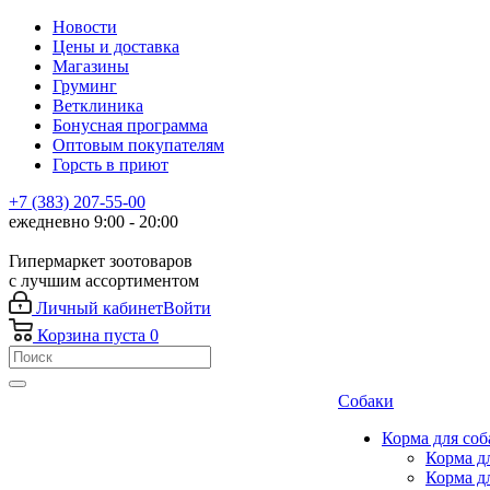
Новости
Цены и доставка
Магазины
Груминг
Ветклиника
Бонусная программа
Оптовым покупателям
Горсть в приют
+7 (383) 207-55-00
ежедневно 9:00 - 20:00
Гипермаркет зоотоваров
с лучшим ассортиментом
Личный кабинет
Войти
Корзина
пуста
0
Собаки
Корма для соб
Корма д
Корма д