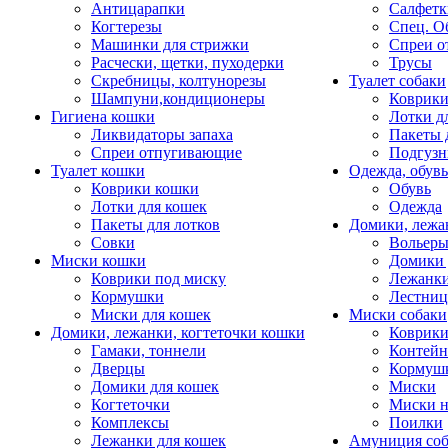
Антицарапки
Салфетк
Когтерезы
Спец. О
Машинки для стрижки
Спреи о
Расчески, щетки, пуходерки
Трусы
Скребницы, колтунорезы
Туалет собаки
Шампуни,кондиционеры
Коврик
Гигиена кошки
Лотки д
Ликвидаторы запаха
Пакеты 
Спреи отпугивающие
Подгузн
Туалет кошки
Одежда, обувь
Коврики кошки
Обувь
Лотки для кошек
Одежда
Пакеты для лотков
Домики, лежа
Совки
Вольеры
Миски кошки
Домики 
Коврики под миску
Лежанки
Кормушки
Лестни
Миски для кошек
Миски собаки
Домики, лежанки, когтеточки кошки
Коврики
Гамаки, тоннели
Контей
Дверцы
Кормуш
Домики для кошек
Миски
Когтеточки
Миски н
Комплексы
Поилки
Лежанки для кошек
Амуниция со