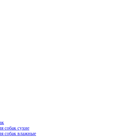
ак
ля собак сухие
ля собак влажные