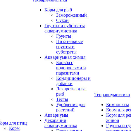
Корм для рыб
Замороженный
Сухой
Грунты и субстраты
аквариумистика
Грунты
Питательные
грунты и
субстраты
Аквариумная химия
Борьба с
водорослями и
паразитами
Кондиционеры и
добавки
Лекарства для
рыб
Террариумистика
Тесты
Удобрения для
Комплекты
растений
Корм для р
Аквариумы
Корм для р
Декорации
живой
орм для птиц
аквариумистика
Грунты и су
Корм
Гроты,камни
террариуми