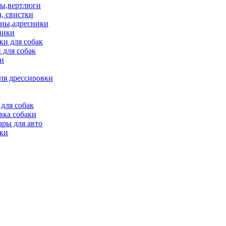
ы,вертлюги
, свистки
ны,адресники
ники
и для собак
 для собак
и
ля дрессировки
для собак
вка собаки
ары для авто
ки