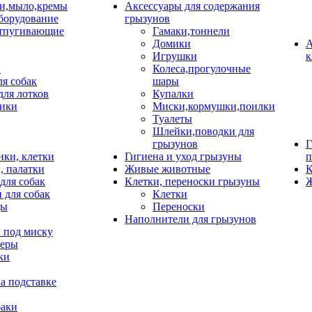
и,мыло,кремы
Аксессуары для содержания
борудование
грызунов
тпугивающие
Гамаки,тоннели
Домики
А
Игрушки
к
и
Колеса,прогулочные
ля собак
шары
для лотков
Купалки
ики
Миски,кормушки,поилки
Туалеты
Шлейки,поводки для
грызунов
Г
нки, клетки
Гигиена и уход грызуны
п
, палатки
Живые животные
К
для собак
Клетки, переноски грызуны
Ж
 для собак
Клетки
цы
Переноски
Наполнители для грызунов
 под миску
неры
ки
а подставке
баки