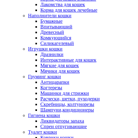
Лакомства для кошек
Корма для кошек лечебные
Наполнители кошки
Бумажные
Впитывающий
Древесный
Комкующийся
Силикагелевый
Игрушки кошки
Дразнилки
Интерактивные для кошек
Мягкие для кошек
Мячики для кошек
Груминг кошки
Антицарапки
Когтерезы
Машинки для стрижки
Расчески, щетки, пуходерки
Скребницы, колтунорезы
Шампуни,кондиционеры
Гигиена кошки
Ликвидаторы запаха
Спреи отпугивающие
Туалет кошки
Коврики кошки