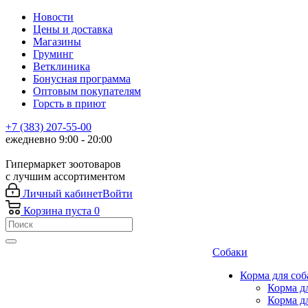
Новости
Цены и доставка
Магазины
Груминг
Ветклиника
Бонусная программа
Оптовым покупателям
Горсть в приют
+7 (383) 207-55-00
ежедневно 9:00 - 20:00
Гипермаркет зоотоваров
с лучшим ассортиментом
Личный кабинет
Войти
Корзина
пуста
0
Собаки
Корма для соб
Корма д
Корма д