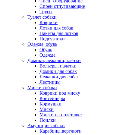
Спец. Оборудование
Спреи отпугивающие
Трусы
Туалет собаки
Коврики
Лотки для собак
Пакеты для лотков
Подгузники
Одежда, обувь
Обувь
Одежда
Домики, лежанки, клетки
Вольеры, палатки
Домики для собак
Лежанки для собак
Лестницы
Миски собаки
Коврики под миску
Контейнеры
Кормушки
Миски
Миски на подставке
Поилки
Амуниция собаки
Карабины,вертлюги