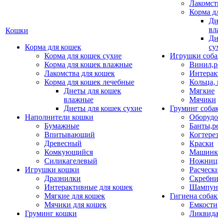
Лакомст
Корма д
Ди
вл
Кошки
Ди
Корма для кошек
су
Корма для кошек сухие
Игрушки соба
Корма для кошек влажные
Винил,р
Лакомства для кошек
Интерак
Корма для кошек лечебные
Кольца,
Диеты для кошек
Мягкие
влажные
Мячики
Диеты для кошек сухие
Груминг соба
Наполнители кошки
Оборудо
Бумажные
Банты,р
Впитывающий
Когтере
Древесный
Краски
Комкующийся
Машинки
Силикагелевый
Ножни
Игрушки кошки
Расческ
Дразнилки
Скребни
Интерактивные для кошек
Шампун
Мягкие для кошек
Гигиена соба
Мячики для кошек
Емкости
Груминг кошки
Ликвида