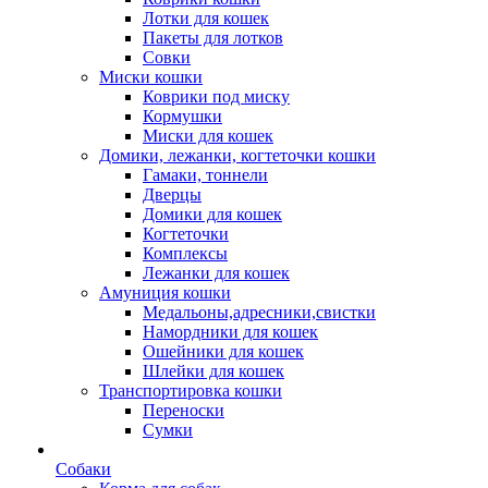
Лотки для кошек
Пакеты для лотков
Совки
Миски кошки
Коврики под миску
Кормушки
Миски для кошек
Домики, лежанки, когтеточки кошки
Гамаки, тоннели
Дверцы
Домики для кошек
Когтеточки
Комплексы
Лежанки для кошек
Амуниция кошки
Медальоны,адресники,свистки
Намордники для кошек
Ошейники для кошек
Шлейки для кошек
Транспортировка кошки
Переноски
Сумки
Собаки