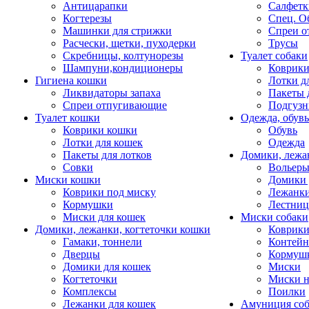
Антицарапки
Салфетк
Когтерезы
Спец. О
Машинки для стрижки
Спреи о
Расчески, щетки, пуходерки
Трусы
Скребницы, колтунорезы
Туалет собаки
Шампуни,кондиционеры
Коврик
Гигиена кошки
Лотки д
Ликвидаторы запаха
Пакеты 
Спреи отпугивающие
Подгузн
Туалет кошки
Одежда, обувь
Коврики кошки
Обувь
Лотки для кошек
Одежда
Пакеты для лотков
Домики, лежа
Совки
Вольеры
Миски кошки
Домики 
Коврики под миску
Лежанки
Кормушки
Лестни
Миски для кошек
Миски собаки
Домики, лежанки, когтеточки кошки
Коврики
Гамаки, тоннели
Контей
Дверцы
Кормуш
Домики для кошек
Миски
Когтеточки
Миски н
Комплексы
Поилки
Лежанки для кошек
Амуниция со