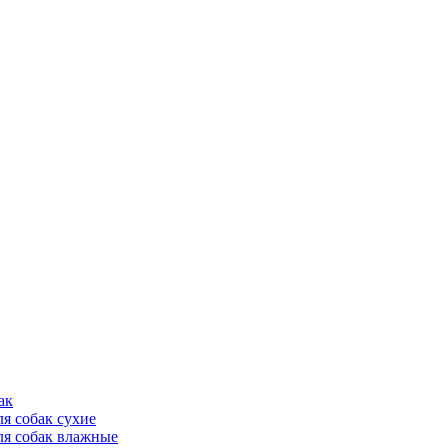
ак
ля собак сухие
ля собак влажные