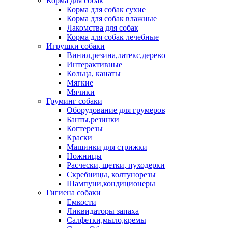
Корма для собак
Корма для собак сухие
Корма для собак влажные
Лакомства для собак
Корма для собак лечебные
Игрушки собаки
Винил,резина,латекс,дерево
Интерактивные
Кольца, канаты
Мягкие
Мячики
Груминг собаки
Оборудование для грумеров
Банты,резинки
Когтерезы
Краски
Машинки для стрижки
Ножницы
Расчески, щетки, пуходерки
Скребницы, колтунорезы
Шампуни,кондиционеры
Гигиена собаки
Емкости
Ликвидаторы запаха
Салфетки,мыло,кремы