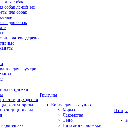
ва для собак
ля собак лечебные
еты для собак
ажные
еты для собак
хие
ки
езина,латекс,дерево
тивные
 канаты
ки
вание для грумеров
езинки
зы
 для стрижки
цы
Грызуны
и, щетки, пуходерки
цы, колтунорезы
Корма для грызунов
и,кондиционеры
Корма
Птицы
ки
Лакомства
Сено
К
торы запаха
Витамины, добавки