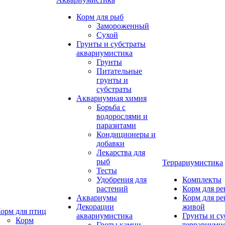
Корм для рыб
Замороженный
Сухой
Грунты и субстраты
аквариумистика
Грунты
Питательные
грунты и
субстраты
Аквариумная химия
Борьба с
водорослями и
паразитами
Кондиционеры и
добавки
Лекарства для
рыб
Террариумистика
Тесты
Удобрения для
Комплекты
растений
Корм для р
Аквариумы
Корм для р
Декорации
живой
орм для птиц
аквариумистика
Грунты и су
Корм
Гроты,камни
террариуми