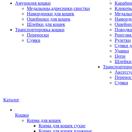
Амуниция кошки
Карабин
Медальоны,адресники,свистки
Кликеры
Намордники для кошек
Медальо
Ошейники для кошек
Наморд
Шлейки для кошек
Ошейник
Транспортировка кошки
Поводки
Переноски
Ринговк
Сумки
Рулетки
Сумки д
Удавки
Цепи
Шлейки 
Транспортиро
Аксессу
Перенос
Сумки
Каталог
Кошки
Корма для кошек
Корма для кошек сухие
Корма для кошек влажные