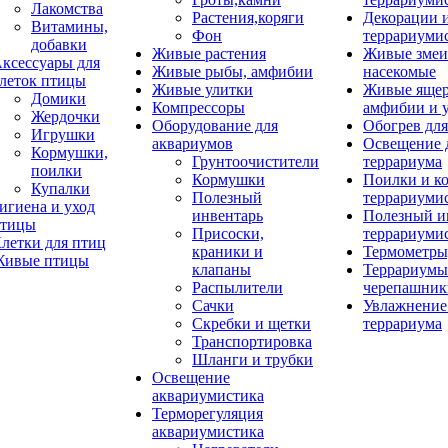
Лакомства
Растения,коряги
Декорации 
Витамины,
Фон
террариуми
добавки
Живые растения
Живые змеи
ксессуары для
Живые рыбы, амфибии
насекомые
леток птицы
Живые улитки
Живые яще
Домики
Компрессоры
амфибии и 
Жердочки
Оборудование для
Обогрев для
Игрушки
аквариумов
Освещение 
Кормушки,
Грунтоочистители
террариума
поилки
Кормушки
Поилки и к
Купалки
Полезный
террариуми
игиена и уход
инвентарь
Полезный и
тицы
Присоски,
террариуми
летки для птиц
краники и
Термометры
ивые птицы
клапаны
Террариумы
Распылители
черепашник
Сачки
Увлажнение 
Скребки и щетки
террариума
Транспортировка
Шланги и трубки
Освещение
аквариумистика
Терморегуляция
аквариумистика