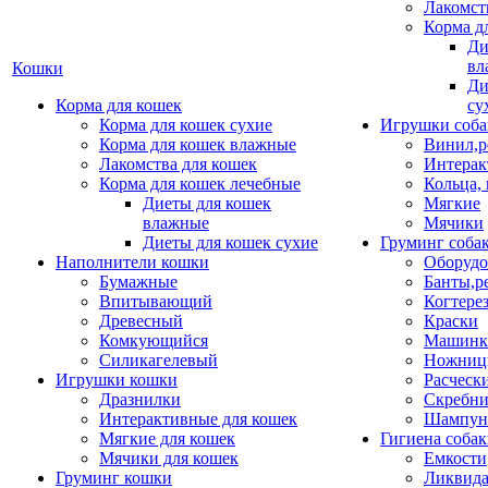
Лакомст
Корма д
Ди
вл
Кошки
Ди
Корма для кошек
су
Корма для кошек сухие
Игрушки соба
Корма для кошек влажные
Винил,р
Лакомства для кошек
Интерак
Корма для кошек лечебные
Кольца,
Диеты для кошек
Мягкие
влажные
Мячики
Диеты для кошек сухие
Груминг соба
Наполнители кошки
Оборудо
Бумажные
Банты,р
Впитывающий
Когтере
Древесный
Краски
Комкующийся
Машинки
Силикагелевый
Ножни
Игрушки кошки
Расческ
Дразнилки
Скребни
Интерактивные для кошек
Шампун
Мягкие для кошек
Гигиена соба
Мячики для кошек
Емкости
Груминг кошки
Ликвида