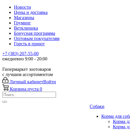
Новости
Цены и доставка
Магазины
Груминг
Ветклиника
Бонусная программа
Оптовым покупателям
Горсть в приют
+7 (383) 207-55-00
ежедневно 9:00 - 20:00
Гипермаркет зоотоваров
с лучшим ассортиментом
Личный кабинет
Войти
Корзина
пуста
0
Собаки
Корма для соб
Корма д
Корма д