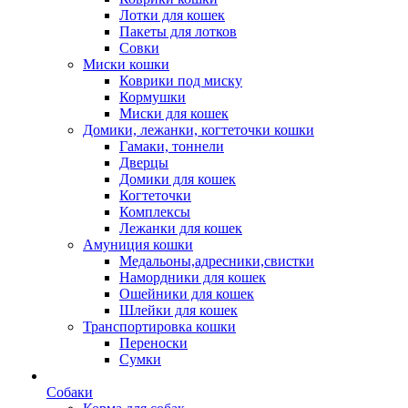
Лотки для кошек
Пакеты для лотков
Совки
Миски кошки
Коврики под миску
Кормушки
Миски для кошек
Домики, лежанки, когтеточки кошки
Гамаки, тоннели
Дверцы
Домики для кошек
Когтеточки
Комплексы
Лежанки для кошек
Амуниция кошки
Медальоны,адресники,свистки
Намордники для кошек
Ошейники для кошек
Шлейки для кошек
Транспортировка кошки
Переноски
Сумки
Собаки