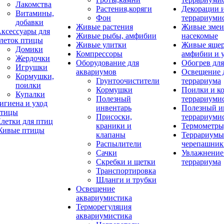
Лакомства
Растения,коряги
Декорации 
Витамины,
Фон
террариуми
добавки
Живые растения
Живые змеи
ксессуары для
Живые рыбы, амфибии
насекомые
леток птицы
Живые улитки
Живые яще
Домики
Компрессоры
амфибии и 
Жердочки
Оборудование для
Обогрев для
Игрушки
аквариумов
Освещение 
Кормушки,
Грунтоочистители
террариума
поилки
Кормушки
Поилки и к
Купалки
Полезный
террариуми
игиена и уход
инвентарь
Полезный и
тицы
Присоски,
террариуми
летки для птиц
краники и
Термометры
ивые птицы
клапаны
Террариумы
Распылители
черепашник
Сачки
Увлажнение 
Скребки и щетки
террариума
Транспортировка
Шланги и трубки
Освещение
аквариумистика
Терморегуляция
аквариумистика