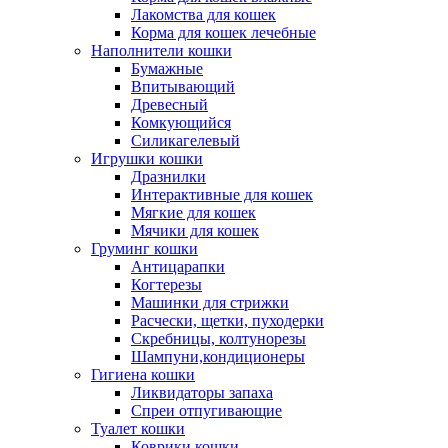
Лакомства для кошек
Корма для кошек лечебные
Наполнители кошки
Бумажные
Впитывающий
Древесный
Комкующийся
Силикагелевый
Игрушки кошки
Дразнилки
Интерактивные для кошек
Мягкие для кошек
Мячики для кошек
Груминг кошки
Антицарапки
Когтерезы
Машинки для стрижки
Расчески, щетки, пуходерки
Скребницы, колтунорезы
Шампуни,кондиционеры
Гигиена кошки
Ликвидаторы запаха
Спреи отпугивающие
Туалет кошки
Коврики кошки