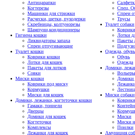
Антицарапки
Салфетк
Когтерезы
Спец. О
Машинки для стрижки
Спреи о
Расчески, щетки, пуходерки
Трусы
Скребницы, колтунорезы
Туалет собаки
Шампуни,кондиционеры
Коврик
Гигиена кошки
Лотки д
Ликвидаторы запаха
Пакеты 
Спреи отпугивающие
Подгузн
Туалет кошки
Одежда, обувь
Коврики кошки
Обувь
Лотки для кошек
Одежда
Пакеты для лотков
Домики, лежа
Совки
Вольеры
Миски кошки
Домики 
Коврики под миску
Лежанки
Кормушки
Лестни
Миски для кошек
Миски собаки
Домики, лежанки, когтеточки кошки
Коврики
Гамаки, тоннели
Контей
Дверцы
Кормуш
Домики для кошек
Миски
Когтеточки
Миски н
Комплексы
Поилки
Лежанки для кошек
Амуниция со