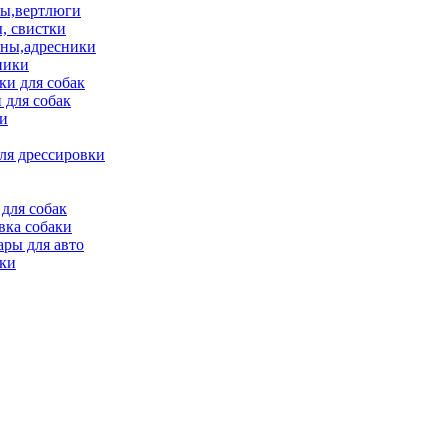
ы,вертлюги
, свистки
ны,адресники
ники
и для собак
 для собак
и
ля дрессировки
для собак
вка собаки
ары для авто
ки