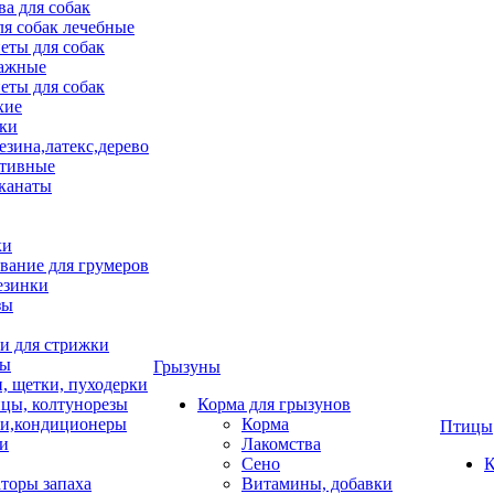
ва для собак
ля собак лечебные
еты для собак
ажные
еты для собак
хие
ки
езина,латекс,дерево
тивные
 канаты
ки
вание для грумеров
езинки
зы
 для стрижки
цы
Грызуны
и, щетки, пуходерки
цы, колтунорезы
Корма для грызунов
и,кондиционеры
Корма
Птицы
ки
Лакомства
Сено
К
торы запаха
Витамины, добавки