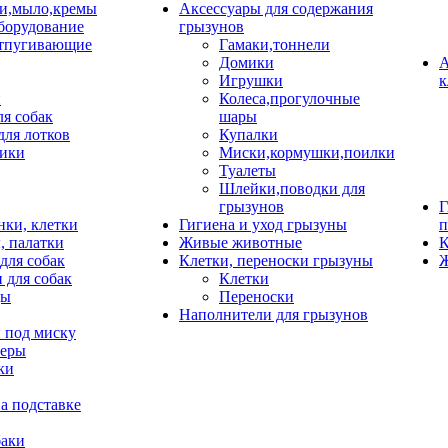
и,мыло,кремы
Аксессуары для содержания
борудование
грызунов
тпугивающие
Гамаки,тоннели
Домики
А
Игрушки
к
и
Колеса,прогулочные
ля собак
шары
для лотков
Купалки
ики
Миски,кормушки,поилки
Туалеты
Шлейки,поводки для
грызунов
Г
нки, клетки
Гигиена и уход грызуны
п
, палатки
Живые животные
К
для собак
Клетки, переноски грызуны
Ж
 для собак
Клетки
цы
Переноски
Наполнители для грызунов
 под миску
неры
ки
а подставке
баки