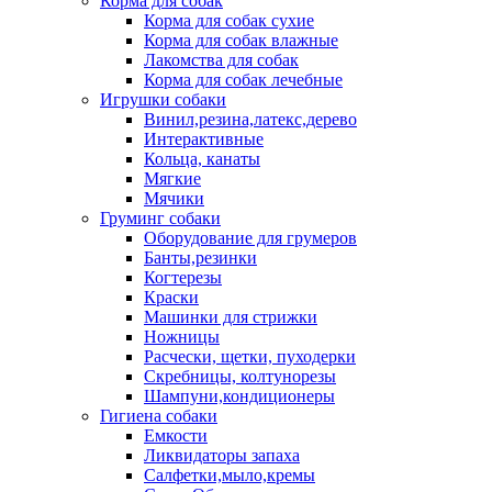
Корма для собак
Корма для собак сухие
Корма для собак влажные
Лакомства для собак
Корма для собак лечебные
Игрушки собаки
Винил,резина,латекс,дерево
Интерактивные
Кольца, канаты
Мягкие
Мячики
Груминг собаки
Оборудование для грумеров
Банты,резинки
Когтерезы
Краски
Машинки для стрижки
Ножницы
Расчески, щетки, пуходерки
Скребницы, колтунорезы
Шампуни,кондиционеры
Гигиена собаки
Емкости
Ликвидаторы запаха
Салфетки,мыло,кремы