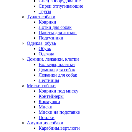
Спец. Оборудование
Спреи отпугивающие
Трусы
Туалет собаки
Коврики
Лотки для собак
Пакеты для лотков
Подгузники
Одежда, обувь
Обувь
Одежда
Домики, лежанки, клетки
Вольеры, палатки
Домики для собак
Лежанки для собак
Лестницы
Миски собаки
Коврики под миску
Контейнеры
Кормушки
Миски
Миски на подставке
Поилки
Амуниция собаки
Карабины,вертлюги