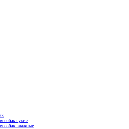
ак
ля собак сухие
ля собак влажные