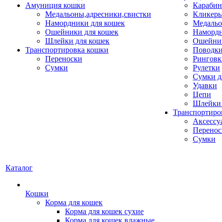
Амуниция кошки
Карабин
Медальоны,адресники,свистки
Кликеры
Намордники для кошек
Медальо
Ошейники для кошек
Наморд
Шлейки для кошек
Ошейник
Транспортировка кошки
Поводки
Переноски
Ринговк
Сумки
Рулетки
Сумки д
Удавки
Цепи
Шлейки 
Транспортиро
Аксессу
Перенос
Сумки
Каталог
Кошки
Корма для кошек
Корма для кошек сухие
Корма для кошек влажные