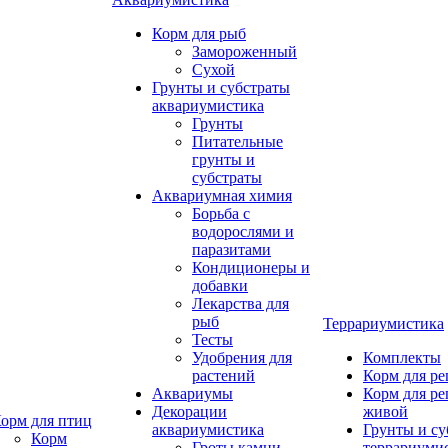
Корм для рыб
Замороженный
Сухой
Грунты и субстраты
аквариумистика
Грунты
Питательные
грунты и
субстраты
Аквариумная химия
Борьба с
водорослями и
паразитами
Кондиционеры и
добавки
Лекарства для
рыб
Террариумистика
Тесты
Удобрения для
Комплекты
растений
Корм для р
Аквариумы
Корм для р
Декорации
живой
орм для птиц
аквариумистика
Грунты и су
Корм
Гроты,камни
террариуми