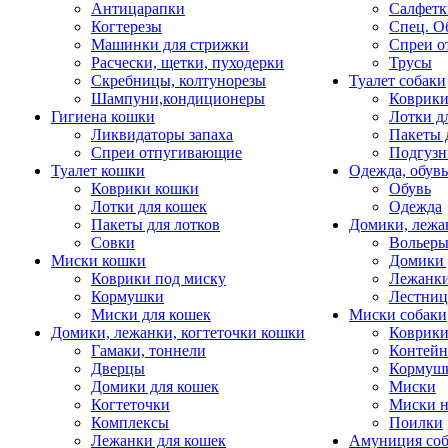
Антицарапки
Салфетк
Когтерезы
Спец. О
Машинки для стрижки
Спреи о
Расчески, щетки, пуходерки
Трусы
Скребницы, колтунорезы
Туалет собаки
Шампуни,кондиционеры
Коврик
Гигиена кошки
Лотки д
Ликвидаторы запаха
Пакеты 
Спреи отпугивающие
Подгузн
Туалет кошки
Одежда, обувь
Коврики кошки
Обувь
Лотки для кошек
Одежда
Пакеты для лотков
Домики, лежа
Совки
Вольеры
Миски кошки
Домики 
Коврики под миску
Лежанки
Кормушки
Лестни
Миски для кошек
Миски собаки
Домики, лежанки, когтеточки кошки
Коврики
Гамаки, тоннели
Контей
Дверцы
Кормуш
Домики для кошек
Миски
Когтеточки
Миски н
Комплексы
Поилки
Лежанки для кошек
Амуниция со