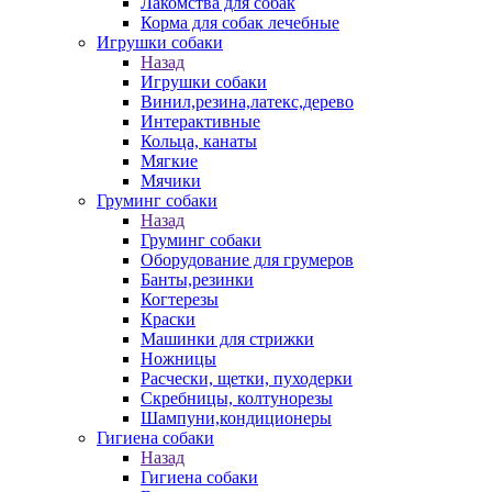
Лакомства для собак
Корма для собак лечебные
Игрушки собаки
Назад
Игрушки собаки
Винил,резина,латекс,дерево
Интерактивные
Кольца, канаты
Мягкие
Мячики
Груминг собаки
Назад
Груминг собаки
Оборудование для грумеров
Банты,резинки
Когтерезы
Краски
Машинки для стрижки
Ножницы
Расчески, щетки, пуходерки
Скребницы, колтунорезы
Шампуни,кондиционеры
Гигиена собаки
Назад
Гигиена собаки