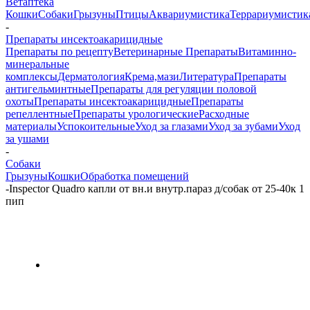
Ветаптека
Кошки
Собаки
Грызуны
Птицы
Аквариумистика
Террариумистик
-
Препараты инсектоакарицидные
Препараты по рецепту
Ветеринарные Препараты
Витаминно-
минеральные
комплексы
Дерматология
Крема,мази
Литература
Препараты
антигельминтные
Препараты для регуляции половой
охоты
Препараты инсектоакарицидные
Препараты
репеллентные
Препараты урологические
Расходные
материалы
Успокоительные
Уход за глазами
Уход за зубами
Уход
за ушами
-
Собаки
Грызуны
Кошки
Обработка помещений
-
Inspector Quadro капли от вн.и внутр.параз д/cобак от 25-40к 1
пип