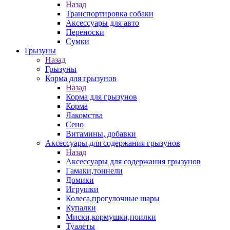
Назад
Транспортировка собаки
Аксессуары для авто
Переноски
Сумки
Грызуны
Назад
Грызуны
Корма для грызунов
Назад
Корма для грызунов
Корма
Лакомства
Сено
Витамины, добавки
Аксессуары для содержания грызунов
Назад
Аксессуары для содержания грызунов
Гамаки,тоннели
Домики
Игрушки
Колеса,прогулочные шары
Купалки
Миски,кормушки,поилки
Туалеты