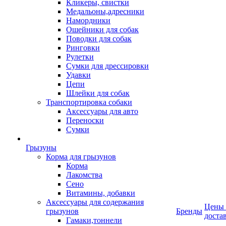
Кликеры, свистки
Медальоны,адресники
Намордники
Ошейники для собак
Поводки для собак
Ринговки
Рулетки
Сумки для дрессировки
Удавки
Цепи
Шлейки для собак
Транспортировка собаки
Аксессуары для авто
Переноски
Сумки
Грызуны
Корма для грызунов
Корма
Лакомства
Сено
Витамины, добавки
Аксессуары для содержания
Цены
грызунов
Бренды
доста
Гамаки,тоннели