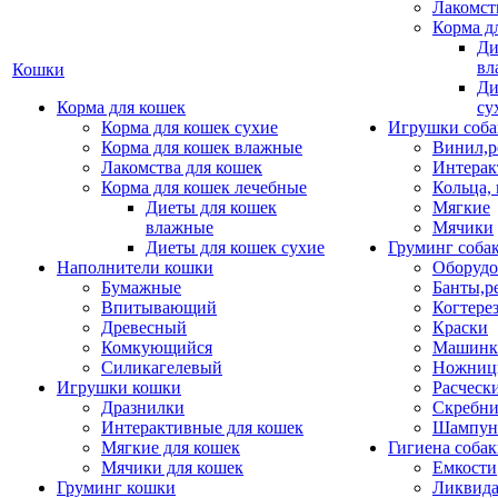
Лакомст
Корма д
Ди
вл
Кошки
Ди
Корма для кошек
су
Корма для кошек сухие
Игрушки соба
Корма для кошек влажные
Винил,р
Лакомства для кошек
Интерак
Корма для кошек лечебные
Кольца,
Диеты для кошек
Мягкие
влажные
Мячики
Диеты для кошек сухие
Груминг соба
Наполнители кошки
Оборудо
Бумажные
Банты,р
Впитывающий
Когтере
Древесный
Краски
Комкующийся
Машинки
Силикагелевый
Ножни
Игрушки кошки
Расческ
Дразнилки
Скребни
Интерактивные для кошек
Шампун
Мягкие для кошек
Гигиена соба
Мячики для кошек
Емкости
Груминг кошки
Ликвида