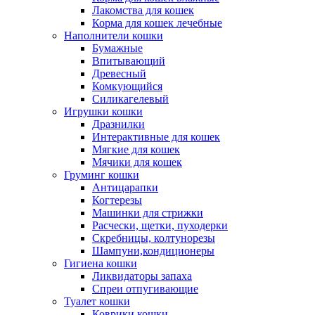
Лакомства для кошек
Корма для кошек лечебные
Наполнители кошки
Бумажные
Впитывающий
Древесный
Комкующийся
Силикагелевый
Игрушки кошки
Дразнилки
Интерактивные для кошек
Мягкие для кошек
Мячики для кошек
Груминг кошки
Антицарапки
Когтерезы
Машинки для стрижки
Расчески, щетки, пуходерки
Скребницы, колтунорезы
Шампуни,кондиционеры
Гигиена кошки
Ликвидаторы запаха
Спреи отпугивающие
Туалет кошки
Коврики кошки