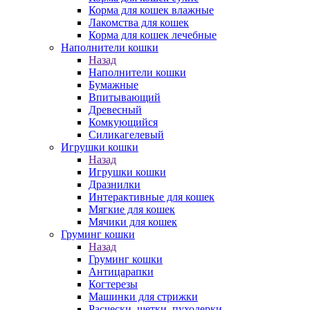
Корма для кошек влажные
Лакомства для кошек
Корма для кошек лечебные
Наполнители кошки
Назад
Наполнители кошки
Бумажные
Впитывающий
Древесный
Комкующийся
Силикагелевый
Игрушки кошки
Назад
Игрушки кошки
Дразнилки
Интерактивные для кошек
Мягкие для кошек
Мячики для кошек
Груминг кошки
Назад
Груминг кошки
Антицарапки
Когтерезы
Машинки для стрижки
Расчески, щетки, пуходерки