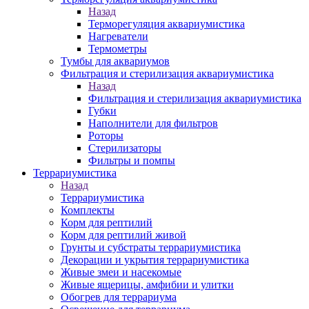
Назад
Терморегуляция аквариумистика
Нагреватели
Термометры
Тумбы для аквариумов
Фильтрация и стерилизация аквариумистика
Назад
Фильтрация и стерилизация аквариумистика
Губки
Наполнители для фильтров
Роторы
Стерилизаторы
Фильтры и помпы
Террариумистика
Назад
Террариумистика
Комплекты
Корм для рептилий
Корм для рептилий живой
Грунты и субстраты террариумистика
Декорации и укрытия террариумистика
Живые змеи и насекомые
Живые ящерицы, амфибии и улитки
Обогрев для террариума