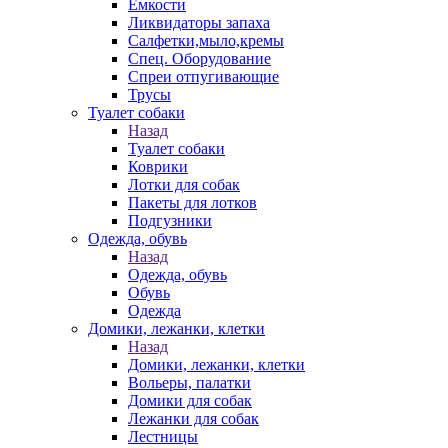
Емкости
Ликвидаторы запаха
Салфетки,мыло,кремы
Спец. Оборудование
Спреи отпугивающие
Трусы
Туалет собаки
Назад
Туалет собаки
Коврики
Лотки для собак
Пакеты для лотков
Подгузники
Одежда, обувь
Назад
Одежда, обувь
Обувь
Одежда
Домики, лежанки, клетки
Назад
Домики, лежанки, клетки
Вольеры, палатки
Домики для собак
Лежанки для собак
Лестницы