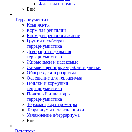
Фильтры и помпы
Ещё
Террариумистика
Комплекты
Корм для рептилий
Корм для рептилий живой
Грунты и субстраты
террариумистика
Декорации и укрытия
террариумистика
Живые змеи и насекомые
Живые ящерицы, амфибии и улитки
Обогрев для террариума
Освещение для террариума
Поилки и кормушки
террариумистика
Полезный инвентарь
террариумистика
Термометры,гигрометры
Террариумы и черепашники
Увлажнение д/террариума
Ещё
Ветаптека