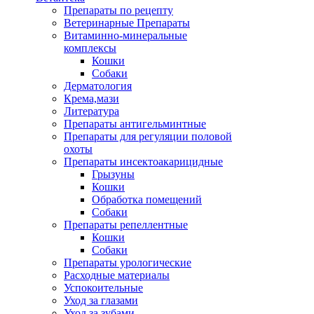
Препараты по рецепту
Ветеринарные Препараты
Витаминно-минеральные
комплексы
Кошки
Собаки
Дерматология
Крема,мази
Литература
Препараты антигельминтные
Препараты для регуляции половой
охоты
Препараты инсектоакарицидные
Грызуны
Кошки
Обработка помещений
Собаки
Препараты репеллентные
Кошки
Собаки
Препараты урологические
Расходные материалы
Успокоительные
Уход за глазами
Уход за зубами