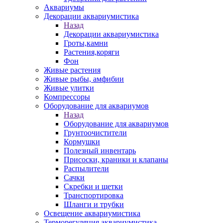
Аквариумы
Декорации аквариумистика
Назад
Декорации аквариумистика
Гроты,камни
Растения,коряги
Фон
Живые растения
Живые рыбы, амфибии
Живые улитки
Компрессоры
Оборудование для аквариумов
Назад
Оборудование для аквариумов
Грунтоочистители
Кормушки
Полезный инвентарь
Присоски, краники и клапаны
Распылители
Сачки
Скребки и щетки
Транспортировка
Шланги и трубки
Освещение аквариумистика
Терморегуляция аквариумистика