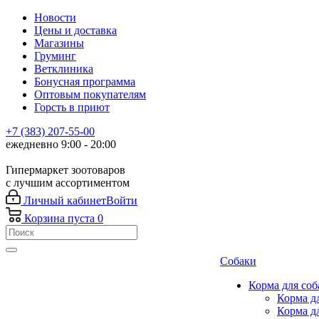
Новости
Цены и доставка
Магазины
Груминг
Ветклиника
Бонусная программа
Оптовым покупателям
Горсть в приют
+7 (383) 207-55-00
ежедневно 9:00 - 20:00
Гипермаркет зоотоваров
с лучшим ассортиментом
Личный кабинет
Войти
Корзина
пуста
0
Собаки
Корма для соб
Корма д
Корма д