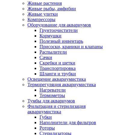
Живые растения
Живые рыбы, амфибии
Живые улитки
Компрессоры
Оборудование для аквариумов
Грунтоочистители
Кормушки
Полезный инвентарь
Присоски, краники и клапаны
Распылители
Сачки
Скребки и щетки
Транспортировка
Шланги и трубки
Освещение аквариумистика
Терморегуляция аквариумистика
Нагреватели
Термометры
Тумбы для аквариумов
Фильтрация и стерилизация
аквариумистика
Губки
Наполнители для фильтров
Роторы
Стерилизаторы