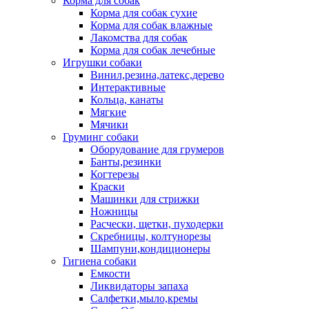
Корма для собак
Корма для собак сухие
Корма для собак влажные
Лакомства для собак
Корма для собак лечебные
Игрушки собаки
Винил,резина,латекс,дерево
Интерактивные
Кольца, канаты
Мягкие
Мячики
Груминг собаки
Оборудование для грумеров
Банты,резинки
Когтерезы
Краски
Машинки для стрижки
Ножницы
Расчески, щетки, пуходерки
Скребницы, колтунорезы
Шампуни,кондиционеры
Гигиена собаки
Емкости
Ликвидаторы запаха
Салфетки,мыло,кремы