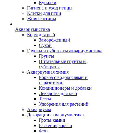
Купалки
Гигиена и уход птицы
Клетки для птиц
Живые птицы
Аквариумистика
Корм для рыб
Замороженный
Сухой
Грунты и субстраты аквариумистика
Грунты
Питательные грунты и
субстраты
Аквариумная химия
Борьба с водорослями и
паразитами
Кондиционеры и добавки
Лекарства для рыб
Тесты
Удобрения для растений
Аквариумы
Декорации аквариумистика
Гроты,камни
Растения,коряги
Фон