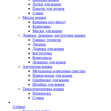
Лотки для кошек
Пакеты для лотков
Совки
Миски кошки
Коврики под миску
Кормушки
Миски для кошек
Домики, лежанки, когтеточки кошки
Гамаки, тоннели
Дверцы
Домики для кошек
Когтеточки
Комплексы
Лежанки для кошек
Амуниция кошки
Медальоны,адресники,свистки
Намордники для кошек
Ошейники для кошек
Шлейки для кошек
Транспортировка кошки
Переноски
Сумки
Собаки