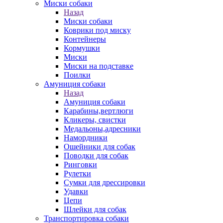
Миски собаки
Назад
Миски собаки
Коврики под миску
Контейнеры
Кормушки
Миски
Миски на подставке
Поилки
Амуниция собаки
Назад
Амуниция собаки
Карабины,вертлюги
Кликеры, свистки
Медальоны,адресники
Намордники
Ошейники для собак
Поводки для собак
Ринговки
Рулетки
Сумки для дрессировки
Удавки
Цепи
Шлейки для собак
Транспортировка собаки