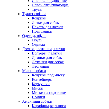
Спец. Оборудование
Спреи отпугивающие
Трусы
Туалет собаки
Коврики
Лотки для собак
Пакеты для лотков
Подгузники
Одежда, обувь
Обувь
Одежда
Домики, лежанки, клетки
Вольеры, палатки
Домики для собак
Лежанки для собак
Лестницы
Миски собаки
Коврики под миску
Контейнеры
Кормушки
Миски
Миски на подставке
Поилки
Амуниция собаки
Карабины,вертлюги