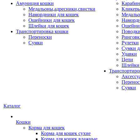
Амуниция кошки
Карабин
Медальоны,адресники,свистки
Кликеры
Намордники для кошек
Медальо
Ошейники для кошек
Наморд
Шлейки для кошек
Ошейник
Транспортировка кошки
Поводки
Переноски
Ринговк
Сумки
Рулетки
Сумки д
Удавки
Цепи
Шлейки 
Транспортиро
Аксессу
Перенос
Сумки
Каталог
Кошки
Корма для кошек
Корма для кошек сухие
Корма для кошек влажные