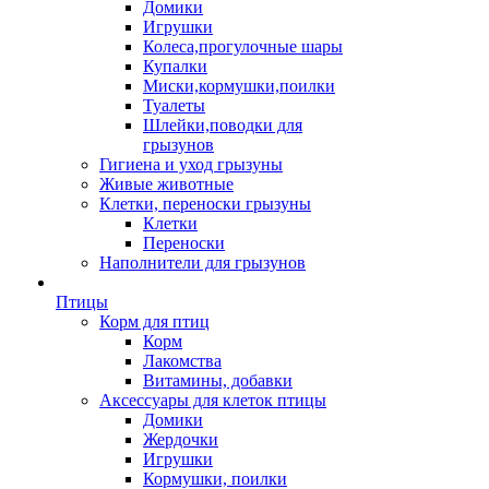
Домики
Игрушки
Колеса,прогулочные шары
Купалки
Миски,кормушки,поилки
Туалеты
Шлейки,поводки для
грызунов
Гигиена и уход грызуны
Живые животные
Клетки, переноски грызуны
Клетки
Переноски
Наполнители для грызунов
Птицы
Корм для птиц
Корм
Лакомства
Витамины, добавки
Аксессуары для клеток птицы
Домики
Жердочки
Игрушки
Кормушки, поилки