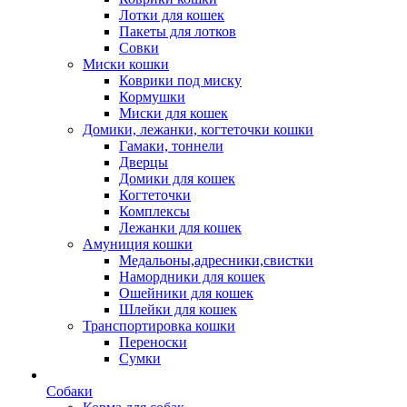
Лотки для кошек
Пакеты для лотков
Совки
Миски кошки
Коврики под миску
Кормушки
Миски для кошек
Домики, лежанки, когтеточки кошки
Гамаки, тоннели
Дверцы
Домики для кошек
Когтеточки
Комплексы
Лежанки для кошек
Амуниция кошки
Медальоны,адресники,свистки
Намордники для кошек
Ошейники для кошек
Шлейки для кошек
Транспортировка кошки
Переноски
Сумки
Собаки