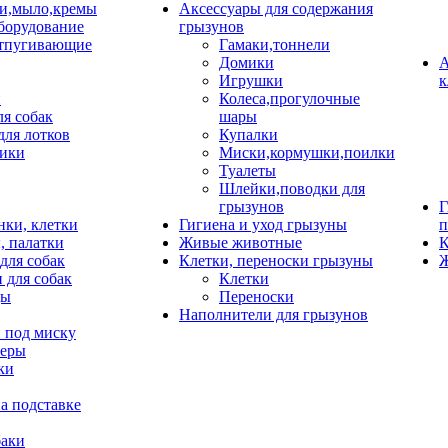
и,мыло,кремы
Аксессуары для содержания
борудование
грызунов
тпугивающие
Гамаки,тоннели
Домики
А
Игрушки
к
и
Колеса,прогулочные
ля собак
шары
для лотков
Купалки
ики
Миски,кормушки,поилки
Туалеты
Шлейки,поводки для
грызунов
Г
нки, клетки
Гигиена и уход грызуны
п
, палатки
Живые животные
К
для собак
Клетки, переноски грызуны
Ж
 для собак
Клетки
цы
Переноски
Наполнители для грызунов
 под миску
неры
ки
а подставке
баки