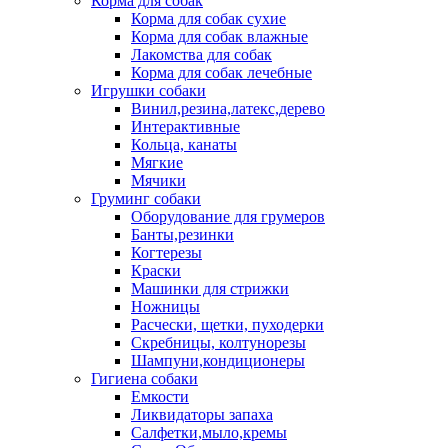
Корма для собак
Корма для собак сухие
Корма для собак влажные
Лакомства для собак
Корма для собак лечебные
Игрушки собаки
Винил,резина,латекс,дерево
Интерактивные
Кольца, канаты
Мягкие
Мячики
Груминг собаки
Оборудование для грумеров
Банты,резинки
Когтерезы
Краски
Машинки для стрижки
Ножницы
Расчески, щетки, пуходерки
Скребницы, колтунорезы
Шампуни,кондиционеры
Гигиена собаки
Емкости
Ликвидаторы запаха
Салфетки,мыло,кремы