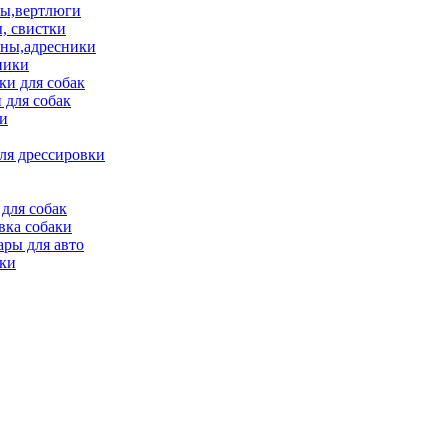
ы,вертлюги
, свистки
ны,адресники
ники
и для собак
 для собак
и
ля дрессировки
для собак
вка собаки
ары для авто
ки