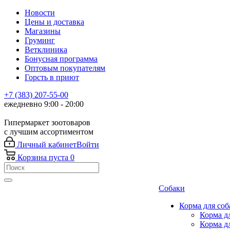
Новости
Цены и доставка
Магазины
Груминг
Ветклиника
Бонусная программа
Оптовым покупателям
Горсть в приют
+7 (383) 207-55-00
ежедневно 9:00 - 20:00
Гипермаркет зоотоваров
с лучшим ассортиментом
Личный кабинет
Войти
Корзина
пуста
0
Собаки
Корма для соб
Корма д
Корма д