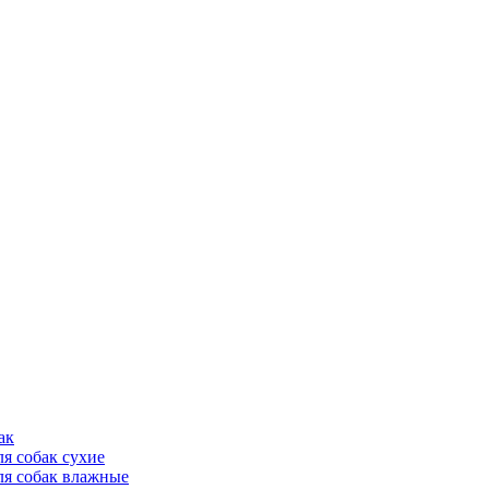
ак
ля собак сухие
ля собак влажные