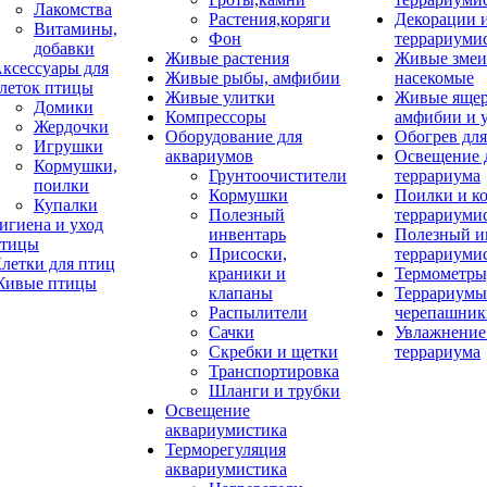
Лакомства
Растения,коряги
Декорации 
Витамины,
Фон
террариуми
добавки
Живые растения
Живые змеи
ксессуары для
Живые рыбы, амфибии
насекомые
леток птицы
Живые улитки
Живые яще
Домики
Компрессоры
амфибии и 
Жердочки
Оборудование для
Обогрев для
Игрушки
аквариумов
Освещение 
Кормушки,
Грунтоочистители
террариума
поилки
Кормушки
Поилки и к
Купалки
Полезный
террариуми
игиена и уход
инвентарь
Полезный и
тицы
Присоски,
террариуми
летки для птиц
краники и
Термометры
ивые птицы
клапаны
Террариумы
Распылители
черепашник
Сачки
Увлажнение 
Скребки и щетки
террариума
Транспортировка
Шланги и трубки
Освещение
аквариумистика
Терморегуляция
аквариумистика