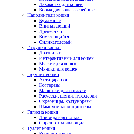
Лакомства для кошек
Корма для кошек лечебные
Наполнители кошки
Бумажные
Впитывающий
Древесный
Комкующийся
Силикагелевый
Игрушки кошки
Дразнилки
Интерактивные для кошек
Мягкие для кошек
Мячики для кошек
Груминг кошки
Антицарапки
Когтерезы
Машинки для стрижки
Расчески, щетки, пуходерки
Скребницы, колтунорезы
Шампуни,кондиционеры
Гигиена кошки
Ликвидаторы запаха
Спреи отпугивающие
Туалет кошки
Коврики кошки