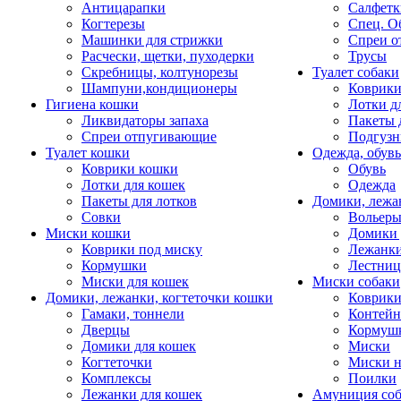
Антицарапки
Салфетк
Когтерезы
Спец. О
Машинки для стрижки
Спреи о
Расчески, щетки, пуходерки
Трусы
Скребницы, колтунорезы
Туалет собаки
Шампуни,кондиционеры
Коврик
Гигиена кошки
Лотки д
Ликвидаторы запаха
Пакеты 
Спреи отпугивающие
Подгузн
Туалет кошки
Одежда, обувь
Коврики кошки
Обувь
Лотки для кошек
Одежда
Пакеты для лотков
Домики, лежа
Совки
Вольеры
Миски кошки
Домики 
Коврики под миску
Лежанки
Кормушки
Лестни
Миски для кошек
Миски собаки
Домики, лежанки, когтеточки кошки
Коврики
Гамаки, тоннели
Контей
Дверцы
Кормуш
Домики для кошек
Миски
Когтеточки
Миски н
Комплексы
Поилки
Лежанки для кошек
Амуниция со