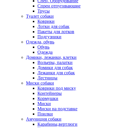
Спец. Оборудование
Спреи отпугивающие
Трусы
Туалет собаки
Коврики
Лотки для собак
Пакеты для лотков
Подгузники
Одежда, обувь
Обувь
Одежда
Домики, лежанки, клетки
Вольеры, палатки
Домики для собак
Лежанки для собак
Лестницы
Миски собаки
Коврики под миску
Контейнеры
Кормушки
Миски
Миски на подставке
Поилки
Амуниция собаки
Карабины,вертлюги