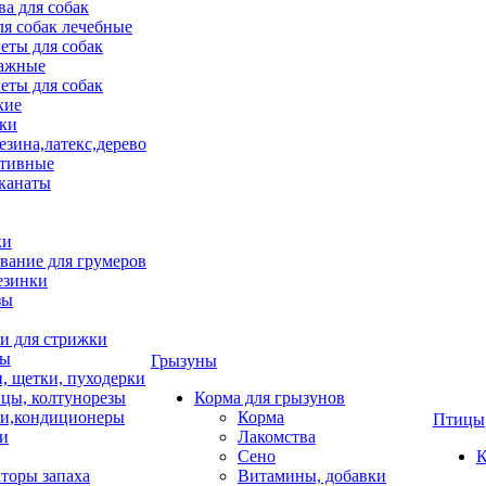
ва для собак
ля собак лечебные
еты для собак
ажные
еты для собак
хие
ки
езина,латекс,дерево
тивные
 канаты
ки
вание для грумеров
езинки
зы
 для стрижки
цы
Грызуны
и, щетки, пуходерки
цы, колтунорезы
Корма для грызунов
и,кондиционеры
Корма
Птицы
ки
Лакомства
Сено
К
торы запаха
Витамины, добавки