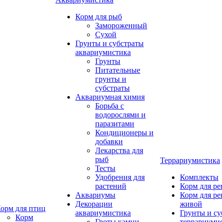
Корм для рыб
Замороженный
Сухой
Грунты и субстраты
аквариумистика
Грунты
Питательные
грунты и
субстраты
Аквариумная химия
Борьба с
водорослями и
паразитами
Кондиционеры и
добавки
Лекарства для
рыб
Террариумистика
Тесты
Удобрения для
Комплекты
растений
Корм для р
Аквариумы
Корм для р
Декорации
живой
орм для птиц
аквариумистика
Грунты и су
Корм
Гроты,камни
террариуми