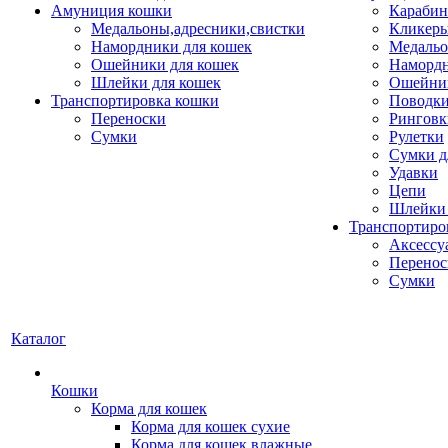
Амуниция кошки
Карабин
Медальоны,адресники,свистки
Кликеры
Намордники для кошек
Медальо
Ошейники для кошек
Наморд
Шлейки для кошек
Ошейник
Транспортировка кошки
Поводки
Переноски
Ринговк
Сумки
Рулетки
Сумки д
Удавки
Цепи
Шлейки 
Транспортиро
Аксессу
Перенос
Сумки
Каталог
Кошки
Корма для кошек
Корма для кошек сухие
Корма для кошек влажные