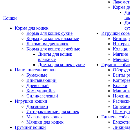
Лакомст
Корма д
Ди
вл
Кошки
Ди
Корма для кошек
су
Корма для кошек сухие
Игрушки соба
Корма для кошек влажные
Винил,р
Лакомства для кошек
Интерак
Корма для кошек лечебные
Кольца,
Диеты для кошек
Мягкие
влажные
Мячики
Диеты для кошек сухие
Груминг соба
Наполнители кошки
Оборудо
Бумажные
Банты,р
Впитывающий
Когтере
Древесный
Краски
Комкующийся
Машинки
Силикагелевый
Ножни
Игрушки кошки
Расческ
Дразнилки
Скребни
Интерактивные для кошек
Шампун
Мягкие для кошек
Гигиена соба
Мячики для кошек
Емкости
Груминг кошки
Ликвида