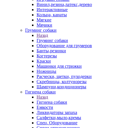
Винил,резина,латекс,дерево
Интерактивные
Кольца, канаты
Мягкие
Мячики
Груминг собаки
Назад
Груминг собаки
Оборудование для грумеров
Банты,резинки
Когтерезы
Краски
Машинки для стрижки
Ножницы
Расчески, щетки, пуходерки
Скребницы, колтунорезы
Шампуни,кондиционеры
Гигиена собаки
Назад
Гигиена собаки
Емкости
Ликвидаторы запаха
Салфетки,мыло,кремы
Спец. Оборудование
Спреи отпугивающие