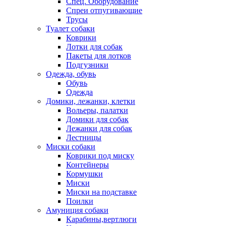
Спец. Оборудование
Спреи отпугивающие
Трусы
Туалет собаки
Коврики
Лотки для собак
Пакеты для лотков
Подгузники
Одежда, обувь
Обувь
Одежда
Домики, лежанки, клетки
Вольеры, палатки
Домики для собак
Лежанки для собак
Лестницы
Миски собаки
Коврики под миску
Контейнеры
Кормушки
Миски
Миски на подставке
Поилки
Амуниция собаки
Карабины,вертлюги