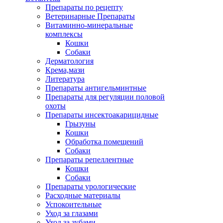
Препараты по рецепту
Ветеринарные Препараты
Витаминно-минеральные
комплексы
Кошки
Собаки
Дерматология
Крема,мази
Литература
Препараты антигельминтные
Препараты для регуляции половой
охоты
Препараты инсектоакарицидные
Грызуны
Кошки
Обработка помещений
Собаки
Препараты репеллентные
Кошки
Собаки
Препараты урологические
Расходные материалы
Успокоительные
Уход за глазами
Уход за зубами