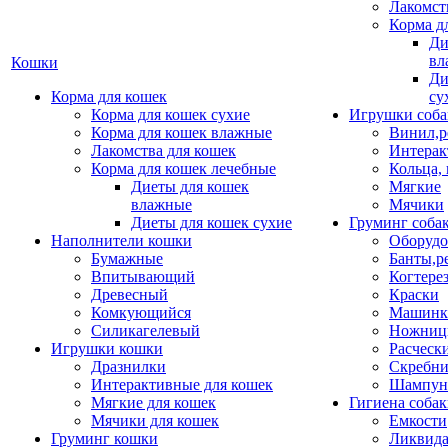
Лакомст
Корма д
Ди
вл
Кошки
Ди
Корма для кошек
су
Корма для кошек сухие
Игрушки соба
Корма для кошек влажные
Винил,р
Лакомства для кошек
Интерак
Корма для кошек лечебные
Кольца,
Диеты для кошек
Мягкие
влажные
Мячики
Диеты для кошек сухие
Груминг соба
Наполнители кошки
Оборудо
Бумажные
Банты,р
Впитывающий
Когтере
Древесный
Краски
Комкующийся
Машинки
Силикагелевый
Ножни
Игрушки кошки
Расческ
Дразнилки
Скребни
Интерактивные для кошек
Шампун
Мягкие для кошек
Гигиена соба
Мячики для кошек
Емкости
Груминг кошки
Ликвида