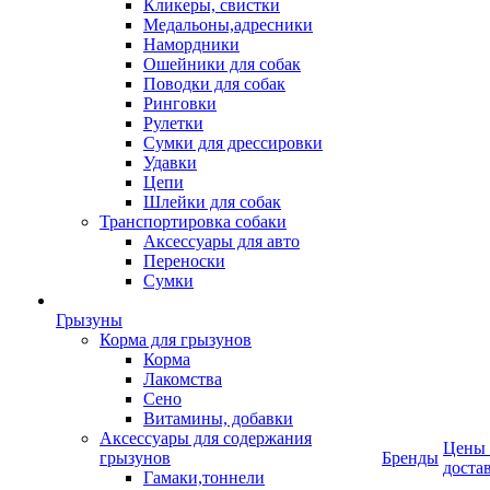
Кликеры, свистки
Медальоны,адресники
Намордники
Ошейники для собак
Поводки для собак
Ринговки
Рулетки
Сумки для дрессировки
Удавки
Цепи
Шлейки для собак
Транспортировка собаки
Аксессуары для авто
Переноски
Сумки
Грызуны
Корма для грызунов
Корма
Лакомства
Сено
Витамины, добавки
Аксессуары для содержания
Цены
грызунов
Бренды
доста
Гамаки,тоннели