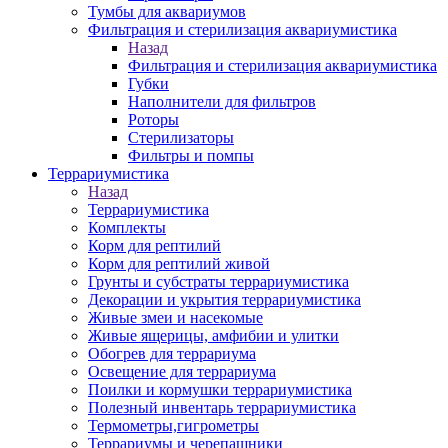
Тумбы для аквариумов
Фильтрация и стерилизация аквариумистика
Назад
Фильтрация и стерилизация аквариумистика
Губки
Наполнители для фильтров
Роторы
Стерилизаторы
Фильтры и помпы
Террариумистика
Назад
Террариумистика
Комплекты
Корм для рептилий
Корм для рептилий живой
Грунты и субстраты террариумистика
Декорации и укрытия террариумистика
Живые змеи и насекомые
Живые ящерицы, амфибии и улитки
Обогрев для террариума
Освещение для террариума
Поилки и кормушки террариумистика
Полезный инвентарь террариумистика
Термометры,гигрометры
Террариумы и черепашники