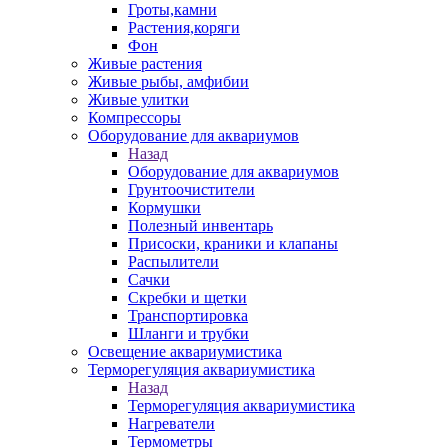
Гроты,камни
Растения,коряги
Фон
Живые растения
Живые рыбы, амфибии
Живые улитки
Компрессоры
Оборудование для аквариумов
Назад
Оборудование для аквариумов
Грунтоочистители
Кормушки
Полезный инвентарь
Присоски, краники и клапаны
Распылители
Сачки
Скребки и щетки
Транспортировка
Шланги и трубки
Освещение аквариумистика
Терморегуляция аквариумистика
Назад
Терморегуляция аквариумистика
Нагреватели
Термометры