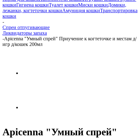
кошки
Гигиена кошки
Туалет кошки
Миски кошки
Домики,
лежанки, когтеточки кошки
Амуниция кошки
Транспортировка
кошки
-
Спреи отпугивающие
Ликвидаторы запаха
-
Apicenna "Умный спрей" Приучение к когтеточке и местам д/
игр д/кошек 200мл
Apicenna "Умный спрей"