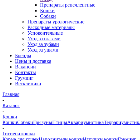
Препараты репеллентные
Кошки
Собаки
Препараты урологические
Расходные материалы
Успокоительные
Уход за глазами
Уход за зубами
Уход за ушами
Бренды
Цены и доставка
Вакансии
Контакты
Груминг
Ветклиника
Главная
-
Каталог
-
Кошки
Кошки
Собаки
Грызуны
Птицы
Аквариумистика
Террариумистик
-
Гигиена кошки
Корма для кошек
Наполнители кошки
Игрушки кошки
Груминг