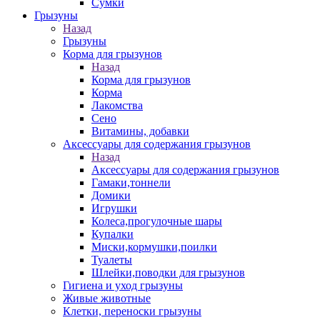
Сумки
Грызуны
Назад
Грызуны
Корма для грызунов
Назад
Корма для грызунов
Корма
Лакомства
Сено
Витамины, добавки
Аксессуары для содержания грызунов
Назад
Аксессуары для содержания грызунов
Гамаки,тоннели
Домики
Игрушки
Колеса,прогулочные шары
Купалки
Миски,кормушки,поилки
Туалеты
Шлейки,поводки для грызунов
Гигиена и уход грызуны
Живые животные
Клетки, переноски грызуны