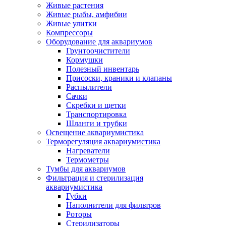
Живые растения
Живые рыбы, амфибии
Живые улитки
Компрессоры
Оборудование для аквариумов
Грунтоочистители
Кормушки
Полезный инвентарь
Присоски, краники и клапаны
Распылители
Сачки
Скребки и щетки
Транспортировка
Шланги и трубки
Освещение аквариумистика
Терморегуляция аквариумистика
Нагреватели
Термометры
Тумбы для аквариумов
Фильтрация и стерилизация
аквариумистика
Губки
Наполнители для фильтров
Роторы
Стерилизаторы