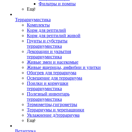
Фильтры и помпы
Ещё
Террариумистика
Комплекты
Корм для рептилий
Корм для рептилий живой
Грунты и субстраты
террариумистика
Декорации и укрытия
террариумистика
Живые змеи и насекомые
Живые ящерицы, амфибии и улитки
Обогрев для террариума
Освещение для террариума
Поилки и кормушки
террариумистика
Полезный инвентарь
террариумистика
Термометры,гигрометры
Террариумы и черепашники
Увлажнение д/террариума
Ещё
Ветаптека