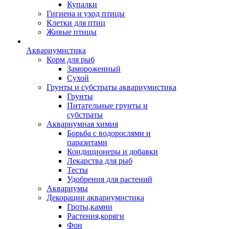
Купалки
Гигиена и уход птицы
Клетки для птиц
Живые птицы
Аквариумистика
Корм для рыб
Замороженный
Сухой
Грунты и субстраты аквариумистика
Грунты
Питательные грунты и
субстраты
Аквариумная химия
Борьба с водорослями и
паразитами
Кондиционеры и добавки
Лекарства для рыб
Тесты
Удобрения для растений
Аквариумы
Декорации аквариумистика
Гроты,камни
Растения,коряги
Фон