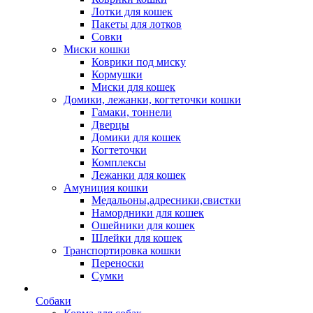
Лотки для кошек
Пакеты для лотков
Совки
Миски кошки
Коврики под миску
Кормушки
Миски для кошек
Домики, лежанки, когтеточки кошки
Гамаки, тоннели
Дверцы
Домики для кошек
Когтеточки
Комплексы
Лежанки для кошек
Амуниция кошки
Медальоны,адресники,свистки
Намордники для кошек
Ошейники для кошек
Шлейки для кошек
Транспортировка кошки
Переноски
Сумки
Собаки