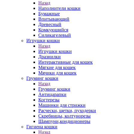
Назад
Наполнители кошки
Бумажные
Впитывающий
Древесный
Комкующийся
Силикагелевый
Игрушки кошки
Назад
Игрушки кошки
Дразнилки
Интерактивные для кошек
Мягкие для кошек
Мячики для кошек
Груминг кошки
Назад
Груминг кошки
Антицарапки
Когтерезы
Машинки для стрижки
Расчески, щетки, пуходерки
Скребницы, колтунорезы
Шампуни,кондиционеры
Гигиена кошки
Назад