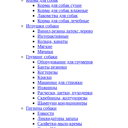
Корма для собак
Корма для собак сухие
Корма для собак влажные
Лакомства для собак
Корма для собак лечебные
Игрушки собаки
Винил,резина,латекс,дерево
Интерактивные
Кольца, канаты
Мягкие
Мячики
Груминг собаки
Оборудование для грумеров
Банты,резинки
Когтерезы
Краски
Машинки для стрижки
Ножницы
Расчески, щетки, пуходерки
Скребницы, колтунорезы
Шампуни,кондиционеры
Гигиена собаки
Емкости
Ликвидаторы запаха
Салфетки,мыло,кремы