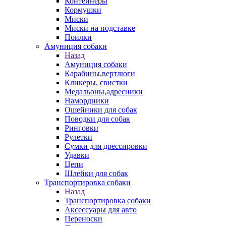
Контейнеры
Кормушки
Миски
Миски на подставке
Поилки
Амуниция собаки
Назад
Амуниция собаки
Карабины,вертлюги
Кликеры, свистки
Медальоны,адресники
Намордники
Ошейники для собак
Поводки для собак
Ринговки
Рулетки
Сумки для дрессировки
Удавки
Цепи
Шлейки для собак
Транспортировка собаки
Назад
Транспортировка собаки
Аксессуары для авто
Переноски