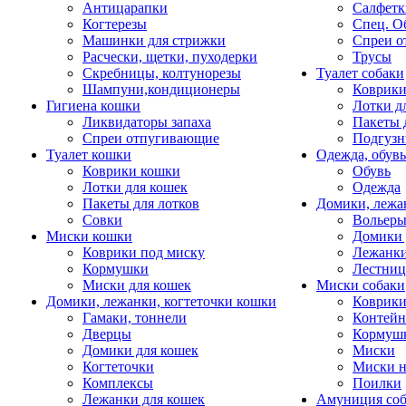
Антицарапки
Салфетк
Когтерезы
Спец. О
Машинки для стрижки
Спреи о
Расчески, щетки, пуходерки
Трусы
Скребницы, колтунорезы
Туалет собаки
Шампуни,кондиционеры
Коврик
Гигиена кошки
Лотки д
Ликвидаторы запаха
Пакеты 
Спреи отпугивающие
Подгузн
Туалет кошки
Одежда, обувь
Коврики кошки
Обувь
Лотки для кошек
Одежда
Пакеты для лотков
Домики, лежа
Совки
Вольеры
Миски кошки
Домики 
Коврики под миску
Лежанки
Кормушки
Лестни
Миски для кошек
Миски собаки
Домики, лежанки, когтеточки кошки
Коврики
Гамаки, тоннели
Контей
Дверцы
Кормуш
Домики для кошек
Миски
Когтеточки
Миски н
Комплексы
Поилки
Лежанки для кошек
Амуниция со