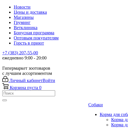
Новости
Цены и доставка
Магазины
Груминг
Ветклиника
Бонусная программа
Оптовым покупателям
Горсть в приют
+7 (383) 207-55-00
ежедневно 9:00 - 20:00
Гипермаркет зоотоваров
с лучшим ассортиментом
Личный кабинет
Войти
Корзина
пуста
0
Собаки
Корма для соб
Корма д
Корма д