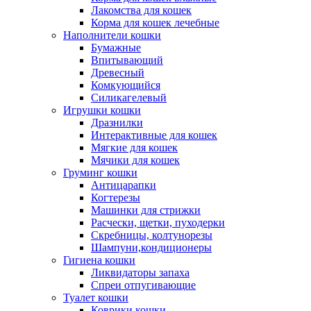
Лакомства для кошек
Корма для кошек лечебные
Наполнители кошки
Бумажные
Впитывающий
Древесный
Комкующийся
Силикагелевый
Игрушки кошки
Дразнилки
Интерактивные для кошек
Мягкие для кошек
Мячики для кошек
Груминг кошки
Антицарапки
Когтерезы
Машинки для стрижки
Расчески, щетки, пуходерки
Скребницы, колтунорезы
Шампуни,кондиционеры
Гигиена кошки
Ликвидаторы запаха
Спреи отпугивающие
Туалет кошки
Коврики кошки