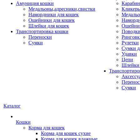
Амуниция кошки
Карабин
Медальоны,адресники,свистки
Кликеры
Намордники для кошек
Медальо
Ошейники для кошек
Наморд
Шлейки для кошек
Ошейник
Транспортировка кошки
Поводки
Переноски
Ринговк
Сумки
Рулетки
Сумки д
Удавки
Цепи
Шлейки 
Транспортиро
Аксессу
Перенос
Сумки
Каталог
Кошки
Корма для кошек
Корма для кошек сухие
Корма для кошек влажные