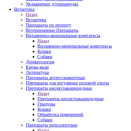
Увлажнение д/террариума
Ветаптека
Назад
Ветаптека
Препараты по рецепту
Ветеринарные Препараты
Витаминно-минеральные комплексы
Назад
Витаминно-минеральные комплексы
Кошки
Собаки
Дерматология
Крема,мази
Литература
Препараты антигельминтные
Препараты для регуляции половой охоты
Препараты инсектоакарицидные
Назад
Препараты инсектоакарицидные
Грызуны
Кошки
Обработка помещений
Собаки
Препараты репеллентные
Назад