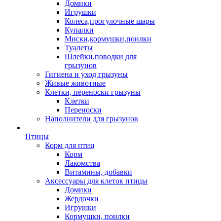
Домики
Игрушки
Колеса,прогулочные шары
Купалки
Миски,кормушки,поилки
Туалеты
Шлейки,поводки для
грызунов
Гигиена и уход грызуны
Живые животные
Клетки, переноски грызуны
Клетки
Переноски
Наполнители для грызунов
Птицы
Корм для птиц
Корм
Лакомства
Витамины, добавки
Аксессуары для клеток птицы
Домики
Жердочки
Игрушки
Кормушки, поилки