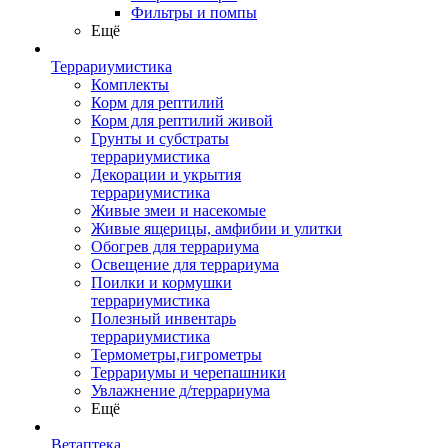
Фильтры и помпы
Ещё
Террариумистика
Комплекты
Корм для рептилий
Корм для рептилий живой
Грунты и субстраты
террариумистика
Декорации и укрытия
террариумистика
Живые змеи и насекомые
Живые ящерицы, амфибии и улитки
Обогрев для террариума
Освещение для террариума
Поилки и кормушки
террариумистика
Полезный инвентарь
террариумистика
Термометры,гигрометры
Террариумы и черепашники
Увлажнение д/террариума
Ещё
Ветаптека