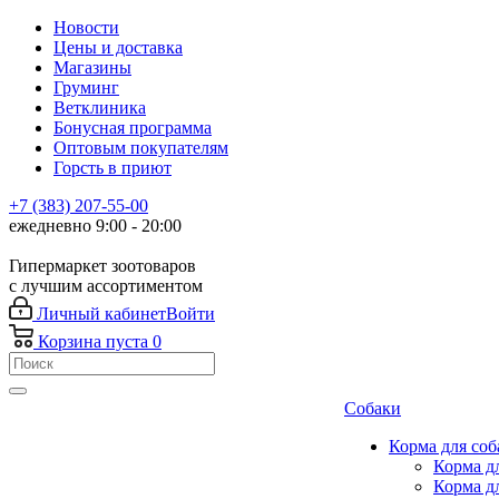
Новости
Цены и доставка
Магазины
Груминг
Ветклиника
Бонусная программа
Оптовым покупателям
Горсть в приют
+7 (383) 207-55-00
ежедневно 9:00 - 20:00
Гипермаркет зоотоваров
с лучшим ассортиментом
Личный кабинет
Войти
Корзина
пуста
0
Собаки
Корма для соб
Корма д
Корма д