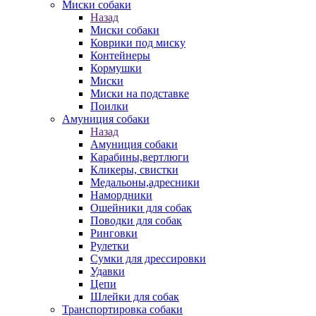
Миски собаки
Назад
Миски собаки
Коврики под миску
Контейнеры
Кормушки
Миски
Миски на подставке
Поилки
Амуниция собаки
Назад
Амуниция собаки
Карабины,вертлюги
Кликеры, свистки
Медальоны,адресники
Намордники
Ошейники для собак
Поводки для собак
Ринговки
Рулетки
Сумки для дрессировки
Удавки
Цепи
Шлейки для собак
Транспортировка собаки