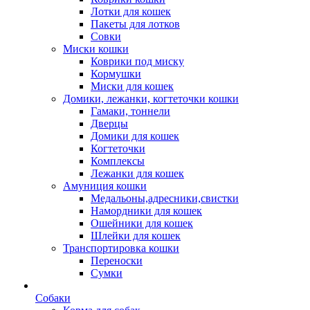
Лотки для кошек
Пакеты для лотков
Совки
Миски кошки
Коврики под миску
Кормушки
Миски для кошек
Домики, лежанки, когтеточки кошки
Гамаки, тоннели
Дверцы
Домики для кошек
Когтеточки
Комплексы
Лежанки для кошек
Амуниция кошки
Медальоны,адресники,свистки
Намордники для кошек
Ошейники для кошек
Шлейки для кошек
Транспортировка кошки
Переноски
Сумки
Собаки