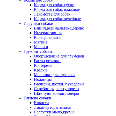
Корма для собак
Корма для собак сухие
Корма для собак влажные
Лакомства для собак
Корма для собак лечебные
Игрушки собаки
Винил,резина,латекс,дерево
Интерактивные
Кольца, канаты
Мягкие
Мячики
Груминг собаки
Оборудование для грумеров
Банты,резинки
Когтерезы
Краски
Машинки для стрижки
Ножницы
Расчески, щетки, пуходерки
Скребницы, колтунорезы
Шампуни,кондиционеры
Гигиена собаки
Емкости
Ликвидаторы запаха
Салфетки,мыло,кремы