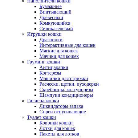
Наполнители кошки
Бумажные
Впитывающий
Древесный
Комкующийся
Силикагелевый
Игрушки кошки
Дразнилки
Интерактивные для кошек
Мягкие для кошек
Мячики для кошек
Груминг кошки
Антицарапки
Когтерезы
Машинки для стрижки
Расчески, щетки, пуходерки
Скребницы, колтунорезы
Шампуни,кондиционеры
Гигиена кошки
Ликвидаторы запаха
Спреи отпугивающие
Туалет кошки
Коврики кошки
Лотки для кошек
Пакеты для лотков