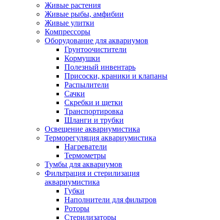
Живые растения
Живые рыбы, амфибии
Живые улитки
Компрессоры
Оборудование для аквариумов
Грунтоочистители
Кормушки
Полезный инвентарь
Присоски, краники и клапаны
Распылители
Сачки
Скребки и щетки
Транспортировка
Шланги и трубки
Освещение аквариумистика
Терморегуляция аквариумистика
Нагреватели
Термометры
Тумбы для аквариумов
Фильтрация и стерилизация
аквариумистика
Губки
Наполнители для фильтров
Роторы
Стерилизаторы