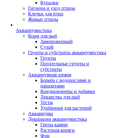
Купалки
Гигиена и уход птицы
Клетки для птиц
Живые птицы
Аквариумистика
Корм для рыб
Замороженный
Сухой
Грунты и субстраты аквариумистика
Грунты
Питательные грунты и
субстраты
Аквариумная химия
Борьба с водорослями и
паразитами
Кондиционеры и добавки
Лекарства для рыб
Тесты
Удобрения для растений
Аквариумы
Декорации аквариумистика
Гроты,камни
Растения,коряги
Фон