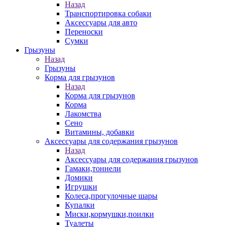
Назад
Транспортировка собаки
Аксессуары для авто
Переноски
Сумки
Грызуны
Назад
Грызуны
Корма для грызунов
Назад
Корма для грызунов
Корма
Лакомства
Сено
Витамины, добавки
Аксессуары для содержания грызунов
Назад
Аксессуары для содержания грызунов
Гамаки,тоннели
Домики
Игрушки
Колеса,прогулочные шары
Купалки
Миски,кормушки,поилки
Туалеты