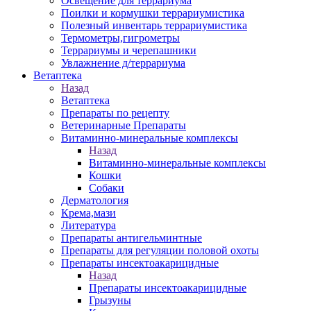
Освещение для террариума
Поилки и кормушки террариумистика
Полезный инвентарь террариумистика
Термометры,гигрометры
Террариумы и черепашники
Увлажнение д/террариума
Ветаптека
Назад
Ветаптека
Препараты по рецепту
Ветеринарные Препараты
Витаминно-минеральные комплексы
Назад
Витаминно-минеральные комплексы
Кошки
Собаки
Дерматология
Крема,мази
Литература
Препараты антигельминтные
Препараты для регуляции половой охоты
Препараты инсектоакарицидные
Назад
Препараты инсектоакарицидные
Грызуны