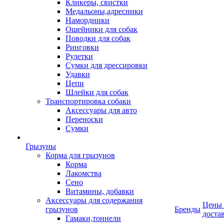
Кликеры, свистки
Медальоны,адресники
Намордники
Ошейники для собак
Поводки для собак
Ринговки
Рулетки
Сумки для дрессировки
Удавки
Цепи
Шлейки для собак
Транспортировка собаки
Аксессуары для авто
Переноски
Сумки
Грызуны
Корма для грызунов
Корма
Лакомства
Сено
Витамины, добавки
Аксессуары для содержания
Цены
грызунов
Бренды
доста
Гамаки,тоннели