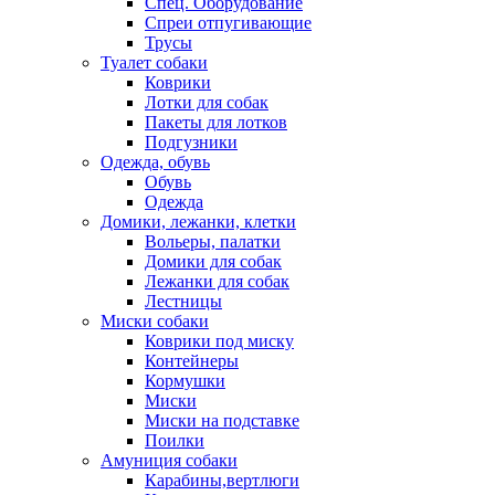
Спец. Оборудование
Спреи отпугивающие
Трусы
Туалет собаки
Коврики
Лотки для собак
Пакеты для лотков
Подгузники
Одежда, обувь
Обувь
Одежда
Домики, лежанки, клетки
Вольеры, палатки
Домики для собак
Лежанки для собак
Лестницы
Миски собаки
Коврики под миску
Контейнеры
Кормушки
Миски
Миски на подставке
Поилки
Амуниция собаки
Карабины,вертлюги