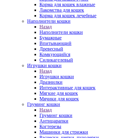
Корма для кошек влажные
Лакомства для кошек
Корма для кошек лечебные
Наполнители кошки
Назад
Наполнители кошки
Бумажные
Впитывающий
Древесный
Комкующийся
Силикагелевый
Игрушки кошки
Назад
Игрушки кошки
Дразнилки
Интерактивные для кошек
Мягкие для кошек
Мячики для кошек
Груминг кошки
Назад
Груминг кошки
Антицарапки
Когтерезы
Машинки для стрижки
Расчески, щетки, пуходерки