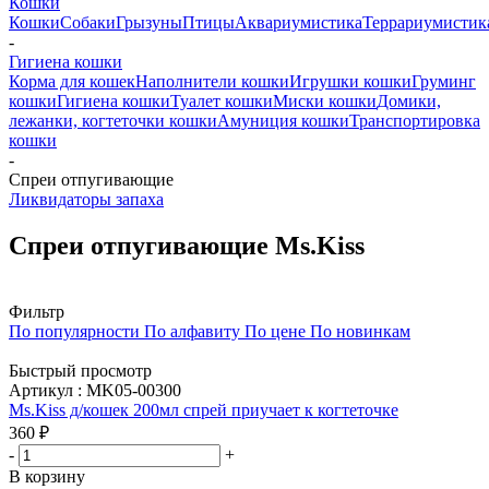
Кошки
Кошки
Собаки
Грызуны
Птицы
Аквариумистика
Террариумистик
-
Гигиена кошки
Корма для кошек
Наполнители кошки
Игрушки кошки
Груминг
кошки
Гигиена кошки
Туалет кошки
Миски кошки
Домики,
лежанки, когтеточки кошки
Амуниция кошки
Транспортировка
кошки
-
Спреи отпугивающие
Ликвидаторы запаха
Спреи отпугивающие Ms.Kiss
Фильтр
По популярности
По алфавиту
По цене
По новинкам
Быстрый просмотр
Артикул : MK05-00300
Ms.Kiss д/кошек 200мл спрей приучает к когтеточке
360
₽
-
+
В корзину