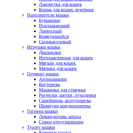
Лакомства для кошек
Корма для кошек лечебные
Наполнители кошки
Бумажные
Впитывающий
Древесный
Комкующийся
Силикагелевый
Игрушки кошки
Дразнилки
Интерактивные для кошек
Мягкие для кошек
Мячики для кошек
Груминг кошки
Антицарапки
Когтерезы
Машинки для стрижки
Расчески, щетки, пуходерки
Скребницы, колтунорезы
Шампуни,кондиционеры
Гигиена кошки
Ликвидаторы запаха
Спреи отпугивающие
Туалет кошки
Коврики кошки