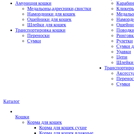
Амуниция кошки
Карабин
Медальоны,адресники,свистки
Кликеры
Намордники для кошек
Медальо
Ошейники для кошек
Наморд
Шлейки для кошек
Ошейник
Транспортировка кошки
Поводки
Переноски
Ринговк
Сумки
Рулетки
Сумки д
Удавки
Цепи
Шлейки 
Транспортиро
Аксессу
Перенос
Сумки
Каталог
Кошки
Корма для кошек
Корма для кошек сухие
Корма для кошек влажные