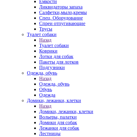
Емкости
Ликвидаторы запаха
Салфетки,мыло,кремы
Спец. Оборудование
Спреи отпугивающие
Трусы
Туалет собаки
Назад
Туалет собаки
Коврики
Лотки для собак
Пакеты для лотков
Подгузники
Одежда, обувь
Назад
Одежда, обувь
Обувь
Одежда
Домики, лежанки, клетки
Назад
Домики, лежанки, клетки
Вольеры, палатки
Домики для собак
Лежанки для собак
Лестницы