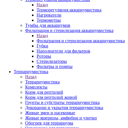
Назад
Терморегуляция аквариумистика
Нагреватели
Термометры
Тумбы для аквариумов
Фильтрация и стерилизация аквариумистика
Назад
Фильтрация и стерилизация аквариумистика
Губки
Наполнители для фильтров
Роторы
Стерилизаторы
Фильтры и помпы
Террариумистика
Назад
Террариумистика
Комплекты
Корм для рептилий
Корм для рептилий живой
Грунты и субстраты террариумистика
Декорации и укрытия террариумистика
Живые змеи и насекомые
Живые ящерицы, амфибии и улитки
Обогрев для террариума