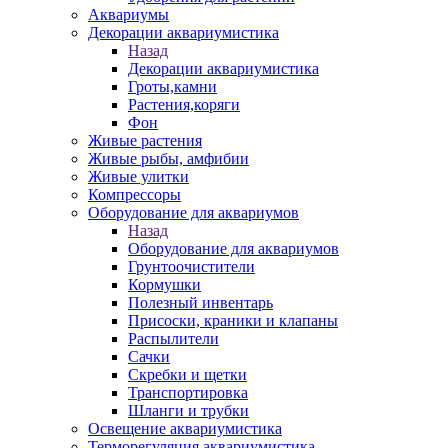
Аквариумы
Декорации аквариумистика
Назад
Декорации аквариумистика
Гроты,камни
Растения,коряги
Фон
Живые растения
Живые рыбы, амфибии
Живые улитки
Компрессоры
Оборудование для аквариумов
Назад
Оборудование для аквариумов
Грунтоочистители
Кормушки
Полезный инвентарь
Присоски, краники и клапаны
Распылители
Сачки
Скребки и щетки
Транспортировка
Шланги и трубки
Освещение аквариумистика
Терморегуляция аквариумистика