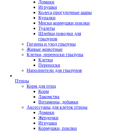
Домики
Игрушки
Колеса,прогулочные шары
Купалки
Миски,кормушки,поилки
Туалеты
Шлейки,поводки для
грызунов
Гигиена и уход грызуны
Живые животные
Клетки, переноски грызуны
Клетки
Переноски
Наполнители для грызунов
Птицы
Корм для птиц
Корм
Лакомства
Витамины, добавки
Аксессуары для клеток птицы
Домики
Жердочки
Игрушки
Кормушки, поилки