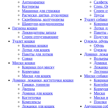
Антицарапки
Салфетк
Когтерезы
Спец. О
Машинки для стрижки
Спреи о
Расчески, щетки, пуходерки
Трусы
Скребницы, колтунорезы
Туалет собаки
Шампуни,кондиционеры
Коврик
Гигиена кошки
Лотки д
Ликвидаторы запаха
Пакеты 
Спреи отпугивающие
Подгузн
Туалет кошки
Одежда, обувь
Коврики кошки
Обувь
Лотки для кошек
Одежда
Пакеты для лотков
Домики, лежа
Совки
Вольеры
Миски кошки
Домики 
Коврики под миску
Лежанки
Кормушки
Лестни
Миски для кошек
Миски собаки
Домики, лежанки, когтеточки кошки
Коврики
Гамаки, тоннели
Контей
Дверцы
Кормуш
Домики для кошек
Миски
Когтеточки
Миски н
Комплексы
Поилки
Лежанки для кошек
Амуниция со