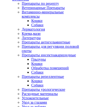
Препараты по рецепту
Ветеринарные Препараты
Витаминно-минеральные
комплексы
Кошки
Собаки
Дерматология
Крема,мази
Литература
Препараты антигельминтные
Препараты для регуляции половой
охоты
Препараты инсектоакарицидные
Грызуны
Кошки
Обработка помещений
Собаки
Препараты репеллентные
Кошки
Собаки
Препараты урологические
Расходные материалы
Успокоительные
Уход за глазами
Уход за зубами