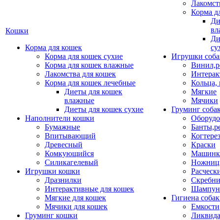
Лакомст
Корма д
Ди
вл
Кошки
Ди
Корма для кошек
су
Корма для кошек сухие
Игрушки соба
Корма для кошек влажные
Винил,р
Лакомства для кошек
Интерак
Корма для кошек лечебные
Кольца,
Диеты для кошек
Мягкие
влажные
Мячики
Диеты для кошек сухие
Груминг соба
Наполнители кошки
Оборудо
Бумажные
Банты,р
Впитывающий
Когтере
Древесный
Краски
Комкующийся
Машинки
Силикагелевый
Ножни
Игрушки кошки
Расческ
Дразнилки
Скребни
Интерактивные для кошек
Шампун
Мягкие для кошек
Гигиена соба
Мячики для кошек
Емкости
Груминг кошки
Ликвида