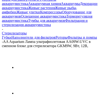
аквариумистика
Аквариумная химия
Аквариумы
Декорации
аквариумистика
Живые растения
Живые рыбы,
амфибии
Живые улитки
Компрессоры
Оборудование для
аквариумов
Освещение аквариумистика
Терморегуляция
аквариумистика
Тумбы для аквариумов
Фильтрация и
стерилизация аквариумистика
-
Стерилизаторы
Губки
Наполнители для фильтров
Роторы
Фильтры и помпы
-
AA Aquarium Лампа ультрафиолетовая AA09W-UVC в
сменном блоке для стерилизатора GKM9W, 9Вт, 12В,