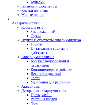
Купалки
Гигиена и уход птицы
Клетки для птиц
Живые птицы
Аквариумистика
Корм для рыб
Замороженный
Сухой
Грунты и субстраты аквариумистика
Грунты
Питательные грунты и
субстраты
Аквариумная химия
Борьба с водорослями и
паразитами
Кондиционеры и добавки
Лекарства для рыб
Тесты
Удобрения для растений
Аквариумы
Декорации аквариумистика
Гроты,камни
Растения,коряги
Фон