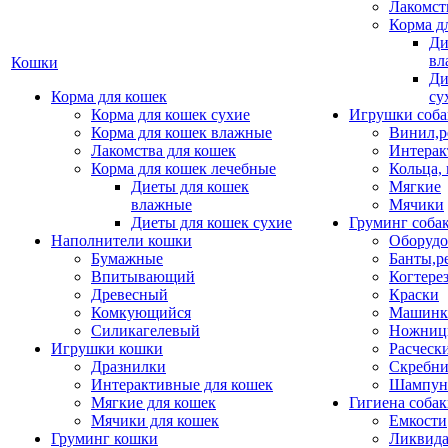
Лакомст
Корма д
Ди
вл
Кошки
Ди
Корма для кошек
су
Корма для кошек сухие
Игрушки соба
Корма для кошек влажные
Винил,р
Лакомства для кошек
Интерак
Корма для кошек лечебные
Кольца,
Диеты для кошек
Мягкие
влажные
Мячики
Диеты для кошек сухие
Груминг соба
Наполнители кошки
Оборудо
Бумажные
Банты,р
Впитывающий
Когтере
Древесный
Краски
Комкующийся
Машинки
Силикагелевый
Ножни
Игрушки кошки
Расческ
Дразнилки
Скребни
Интерактивные для кошек
Шампун
Мягкие для кошек
Гигиена соба
Мячики для кошек
Емкости
Груминг кошки
Ликвида