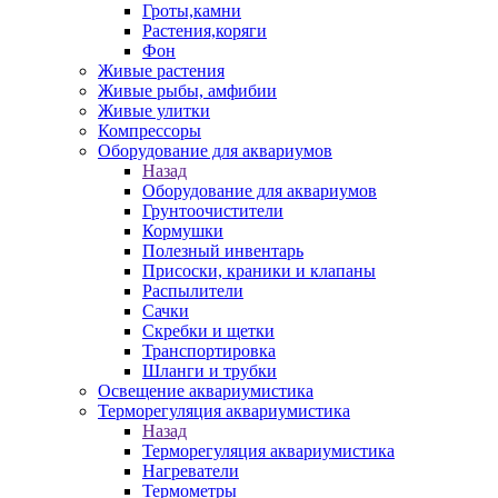
Гроты,камни
Растения,коряги
Фон
Живые растения
Живые рыбы, амфибии
Живые улитки
Компрессоры
Оборудование для аквариумов
Назад
Оборудование для аквариумов
Грунтоочистители
Кормушки
Полезный инвентарь
Присоски, краники и клапаны
Распылители
Сачки
Скребки и щетки
Транспортировка
Шланги и трубки
Освещение аквариумистика
Терморегуляция аквариумистика
Назад
Терморегуляция аквариумистика
Нагреватели
Термометры