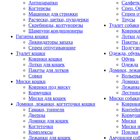
Антицарапки
Салфетк
Когтерезы
Спец. О
Машинки для стрижки
Спреи о
Расчески, щетки, пуходерки
Трусы
Скребницы, колтунорезы
Туалет собаки
Шампуни,кондиционеры
Коврик
Гигиена кошки
Лотки д
Ликвидаторы запаха
Пакеты 
Спреи отпугивающие
Подгузн
Туалет кошки
Одежда, обувь
Коврики кошки
Обувь
Лотки для кошек
Одежда
Пакеты для лотков
Домики, лежа
Совки
Вольеры
Миски кошки
Домики 
Коврики под миску
Лежанки
Кормушки
Лестни
Миски для кошек
Миски собаки
Домики, лежанки, когтеточки кошки
Коврики
Гамаки, тоннели
Контей
Дверцы
Кормуш
Домики для кошек
Миски
Когтеточки
Миски н
Комплексы
Поилки
Лежанки для кошек
Амуниция со