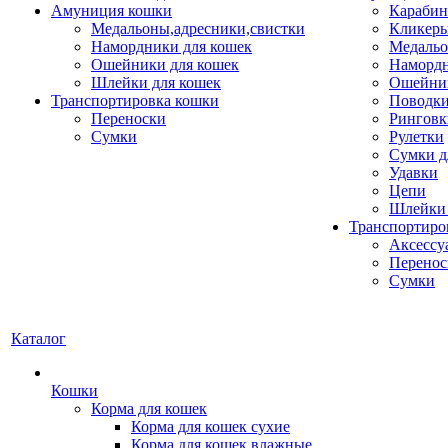
Амуниция кошки
Карабин
Медальоны,адресники,свистки
Кликеры
Намордники для кошек
Медальо
Ошейники для кошек
Наморд
Шлейки для кошек
Ошейник
Транспортировка кошки
Поводки
Переноски
Ринговк
Сумки
Рулетки
Сумки д
Удавки
Цепи
Шлейки 
Транспортиро
Аксессу
Перенос
Сумки
Каталог
Кошки
Корма для кошек
Корма для кошек сухие
Корма для кошек влажные