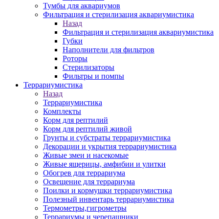
Тумбы для аквариумов
Фильтрация и стерилизация аквариумистика
Назад
Фильтрация и стерилизация аквариумистика
Губки
Наполнители для фильтров
Роторы
Стерилизаторы
Фильтры и помпы
Террариумистика
Назад
Террариумистика
Комплекты
Корм для рептилий
Корм для рептилий живой
Грунты и субстраты террариумистика
Декорации и укрытия террариумистика
Живые змеи и насекомые
Живые ящерицы, амфибии и улитки
Обогрев для террариума
Освещение для террариума
Поилки и кормушки террариумистика
Полезный инвентарь террариумистика
Термометры,гигрометры
Террариумы и черепашники