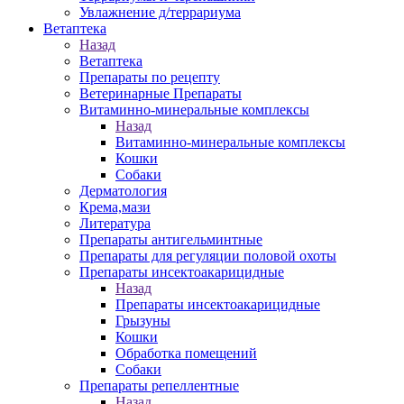
Увлажнение д/террариума
Ветаптека
Назад
Ветаптека
Препараты по рецепту
Ветеринарные Препараты
Витаминно-минеральные комплексы
Назад
Витаминно-минеральные комплексы
Кошки
Собаки
Дерматология
Крема,мази
Литература
Препараты антигельминтные
Препараты для регуляции половой охоты
Препараты инсектоакарицидные
Назад
Препараты инсектоакарицидные
Грызуны
Кошки
Обработка помещений
Собаки
Препараты репеллентные
Назад