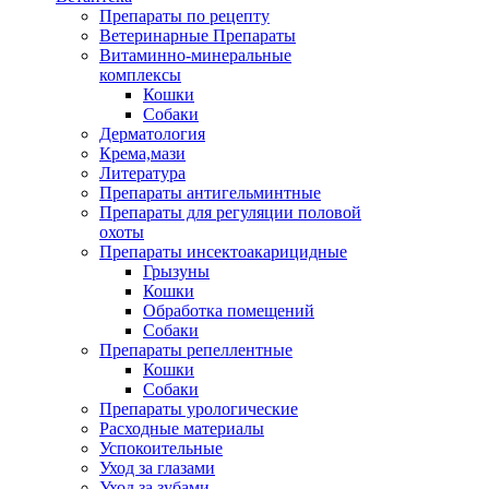
Препараты по рецепту
Ветеринарные Препараты
Витаминно-минеральные
комплексы
Кошки
Собаки
Дерматология
Крема,мази
Литература
Препараты антигельминтные
Препараты для регуляции половой
охоты
Препараты инсектоакарицидные
Грызуны
Кошки
Обработка помещений
Собаки
Препараты репеллентные
Кошки
Собаки
Препараты урологические
Расходные материалы
Успокоительные
Уход за глазами
Уход за зубами