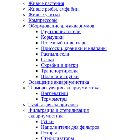
Живые растения
Живые рыбы, амфибии
Живые улитки
Компрессоры
Оборудование для аквариумов
Грунтоочистители
Кормушки
Полезный инвентарь
Присоски, краники и клапаны
Распылители
Сачки
Скребки и щетки
Транспортировка
Шланги и трубки
Освещение аквариумистика
Терморегуляция аквариумистика
Нагреватели
Термометры
Тумбы для аквариумов
Фильтрация и стерилизация
аквариумистика
Губки
Наполнители для фильтров
Роторы
Стерилизаторы