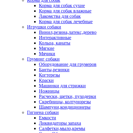
Корма для собак
Корма для собак сухие
Корма для собак влажные
Лакомства для собак
Корма для собак лечебные
Игрушки собаки
Винил,резина,латекс,дерево
Интерактивные
Кольца, канаты
Мягкие
Мячики
Груминг собаки
Оборудование для грумеров
Банты,резинки
Когтерезы
Краски
Машинки для стрижки
Ножницы
Расчески, щетки, пуходерки
Скребницы, колтунорезы
Шампуни,кондиционеры
Гигиена собаки
Емкости
Ликвидаторы запаха
Салфетки,мыло,кремы