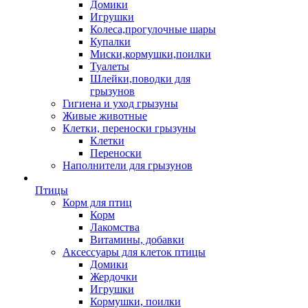
Домики
Игрушки
Колеса,прогулочные шары
Купалки
Миски,кормушки,поилки
Туалеты
Шлейки,поводки для
грызунов
Гигиена и уход грызуны
Живые животные
Клетки, переноски грызуны
Клетки
Переноски
Наполнители для грызунов
Птицы
Корм для птиц
Корм
Лакомства
Витамины, добавки
Аксессуары для клеток птицы
Домики
Жердочки
Игрушки
Кормушки, поилки