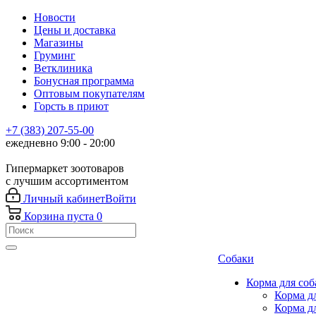
Новости
Цены и доставка
Магазины
Груминг
Ветклиника
Бонусная программа
Оптовым покупателям
Горсть в приют
+7 (383) 207-55-00
ежедневно 9:00 - 20:00
Гипермаркет зоотоваров
с лучшим ассортиментом
Личный кабинет
Войти
Корзина
пуста
0
Собаки
Корма для соб
Корма д
Корма д