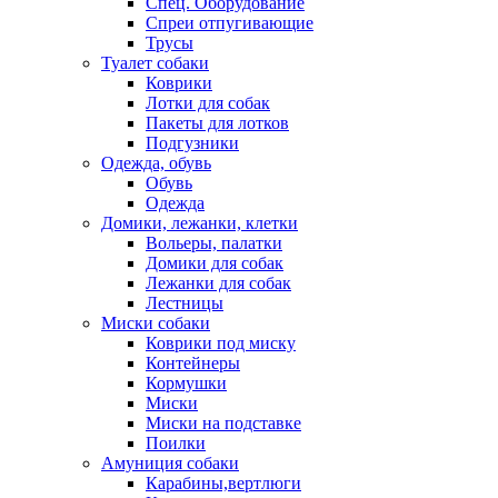
Спец. Оборудование
Спреи отпугивающие
Трусы
Туалет собаки
Коврики
Лотки для собак
Пакеты для лотков
Подгузники
Одежда, обувь
Обувь
Одежда
Домики, лежанки, клетки
Вольеры, палатки
Домики для собак
Лежанки для собак
Лестницы
Миски собаки
Коврики под миску
Контейнеры
Кормушки
Миски
Миски на подставке
Поилки
Амуниция собаки
Карабины,вертлюги