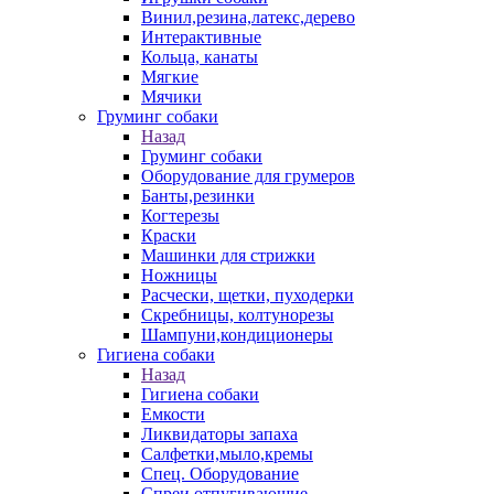
Винил,резина,латекс,дерево
Интерактивные
Кольца, канаты
Мягкие
Мячики
Груминг собаки
Назад
Груминг собаки
Оборудование для грумеров
Банты,резинки
Когтерезы
Краски
Машинки для стрижки
Ножницы
Расчески, щетки, пуходерки
Скребницы, колтунорезы
Шампуни,кондиционеры
Гигиена собаки
Назад
Гигиена собаки
Емкости
Ликвидаторы запаха
Салфетки,мыло,кремы
Спец. Оборудование
Спреи отпугивающие