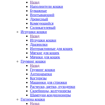
Назад
Наполнители кошки
Бумажные
Впитывающий
Древесный
Комкующийся
Силикагелевый
Игрушки кошки
Назад
Игрушки кошки
Дразнилки
Интерактивные для кошек
Мягкие для кошек
Мячики для кошек
Груминг кошки
Назад
Груминг кошки
Антицарапки
Когтерезы
Машинки для стрижки
Расчески, щетки, пуходерки
Скребницы, колтунорезы
Шампуни,кондиционеры
Гигиена кошки
Назад