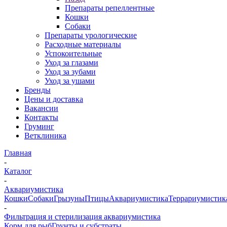
Препараты репеллентные
Кошки
Собаки
Препараты урологические
Расходные материалы
Успокоительные
Уход за глазами
Уход за зубами
Уход за ушами
Бренды
Цены и доставка
Вакансии
Контакты
Груминг
Ветклиника
Главная
-
Каталог
-
Аквариумистика
Кошки
Собаки
Грызуны
Птицы
Аквариумистика
Террариумистик
-
Фильтрация и стерилизация аквариумистика
Корм для рыб
Грунты и субстраты