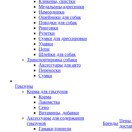
Кликеры, свистки
Медальоны,адресники
Намордники
Ошейники для собак
Поводки для собак
Ринговки
Рулетки
Сумки для дрессировки
Удавки
Цепи
Шлейки для собак
Транспортировка собаки
Аксессуары для авто
Переноски
Сумки
Грызуны
Корма для грызунов
Корма
Лакомства
Сено
Витамины, добавки
Аксессуары для содержания
Цены
грызунов
Бренды
доста
Гамаки,тоннели