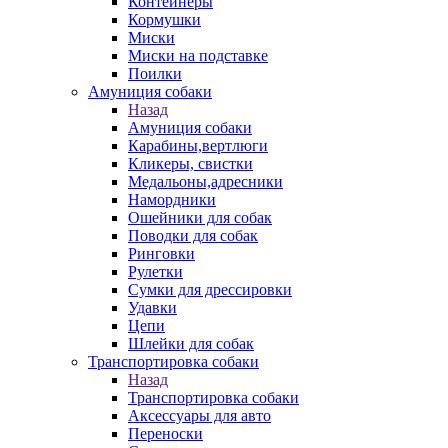
Контейнеры
Кормушки
Миски
Миски на подставке
Поилки
Амуниция собаки
Назад
Амуниция собаки
Карабины,вертлюги
Кликеры, свистки
Медальоны,адресники
Намордники
Ошейники для собак
Поводки для собак
Ринговки
Рулетки
Сумки для дрессировки
Удавки
Цепи
Шлейки для собак
Транспортировка собаки
Назад
Транспортировка собаки
Аксессуары для авто
Переноски