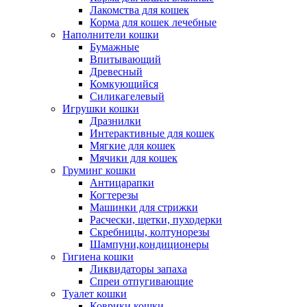
Лакомства для кошек
Корма для кошек лечебные
Наполнители кошки
Бумажные
Впитывающий
Древесный
Комкующийся
Силикагелевый
Игрушки кошки
Дразнилки
Интерактивные для кошек
Мягкие для кошек
Мячики для кошек
Груминг кошки
Антицарапки
Когтерезы
Машинки для стрижки
Расчески, щетки, пуходерки
Скребницы, колтунорезы
Шампуни,кондиционеры
Гигиена кошки
Ликвидаторы запаха
Спреи отпугивающие
Туалет кошки
Коврики кошки