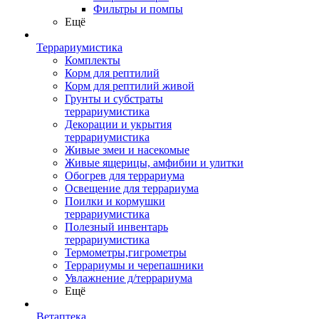
Фильтры и помпы
Ещё
Террариумистика
Комплекты
Корм для рептилий
Корм для рептилий живой
Грунты и субстраты
террариумистика
Декорации и укрытия
террариумистика
Живые змеи и насекомые
Живые ящерицы, амфибии и улитки
Обогрев для террариума
Освещение для террариума
Поилки и кормушки
террариумистика
Полезный инвентарь
террариумистика
Термометры,гигрометры
Террариумы и черепашники
Увлажнение д/террариума
Ещё
Ветаптека