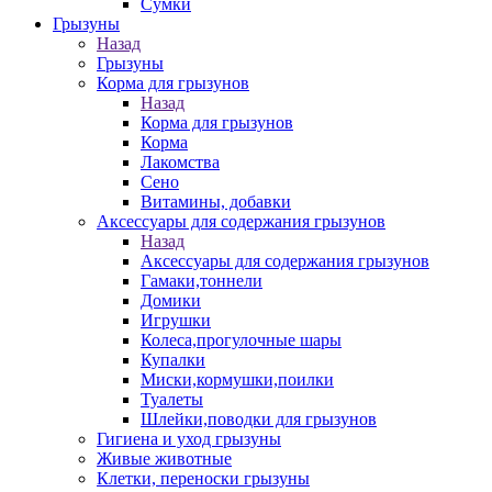
Сумки
Грызуны
Назад
Грызуны
Корма для грызунов
Назад
Корма для грызунов
Корма
Лакомства
Сено
Витамины, добавки
Аксессуары для содержания грызунов
Назад
Аксессуары для содержания грызунов
Гамаки,тоннели
Домики
Игрушки
Колеса,прогулочные шары
Купалки
Миски,кормушки,поилки
Туалеты
Шлейки,поводки для грызунов
Гигиена и уход грызуны
Живые животные
Клетки, переноски грызуны