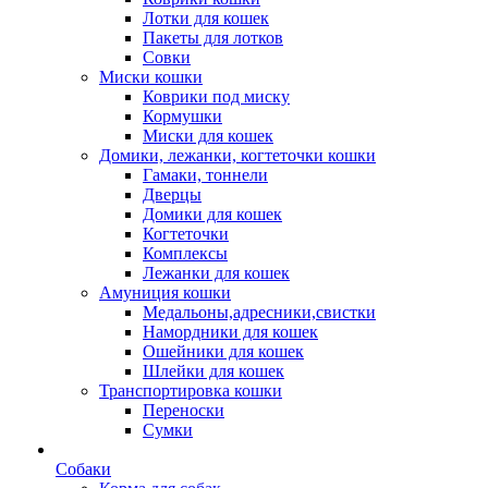
Лотки для кошек
Пакеты для лотков
Совки
Миски кошки
Коврики под миску
Кормушки
Миски для кошек
Домики, лежанки, когтеточки кошки
Гамаки, тоннели
Дверцы
Домики для кошек
Когтеточки
Комплексы
Лежанки для кошек
Амуниция кошки
Медальоны,адресники,свистки
Намордники для кошек
Ошейники для кошек
Шлейки для кошек
Транспортировка кошки
Переноски
Сумки
Собаки