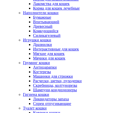
Лакомства для кошек
Корма для кошек лечебные
Наполнители кошки
Бумажные
Впитывающий
Древесный
Комкующийся
Силикагелевый
Игрушки кошки
Дразнилки
Интерактивные для кошек
Мягкие для кошек
Мячики для кошек
Груминг кошки
Антицарапки
Когтерезы
Машинки для стрижки
Расчески, щетки, пуходерки
Скребницы, колтунорезы
Шампуни,кондиционеры
Гигиена кошки
Ликвидаторы запаха
Спреи отпугивающие
Туалет кошки
Коврики кошки