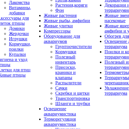
Лакомства
Растения,коряги
Декорации 
Витамины,
Фон
террариуми
добавки
Живые растения
Живые змеи
ксессуары для
Живые рыбы, амфибии
насекомые
леток птицы
Живые улитки
Живые яще
Домики
Компрессоры
амфибии и 
Жердочки
Оборудование для
Обогрев для
Игрушки
аквариумов
Освещение 
Кормушки,
Грунтоочистители
террариума
поилки
Кормушки
Поилки и к
Купалки
Полезный
террариуми
игиена и уход
инвентарь
Полезный и
тицы
Присоски,
террариуми
летки для птиц
краники и
Термометры
ивые птицы
клапаны
Террариумы
Распылители
черепашник
Сачки
Увлажнение 
Скребки и щетки
террариума
Транспортировка
Шланги и трубки
Освещение
аквариумистика
Терморегуляция
аквариумистика