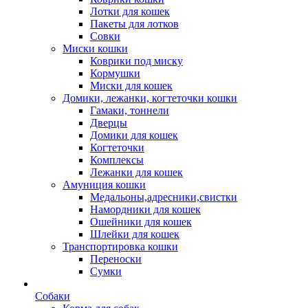
Лотки для кошек
Пакеты для лотков
Совки
Миски кошки
Коврики под миску
Кормушки
Миски для кошек
Домики, лежанки, когтеточки кошки
Гамаки, тоннели
Дверцы
Домики для кошек
Когтеточки
Комплексы
Лежанки для кошек
Амуниция кошки
Медальоны,адресники,свистки
Намордники для кошек
Ошейники для кошек
Шлейки для кошек
Транспортировка кошки
Переноски
Сумки
Собаки