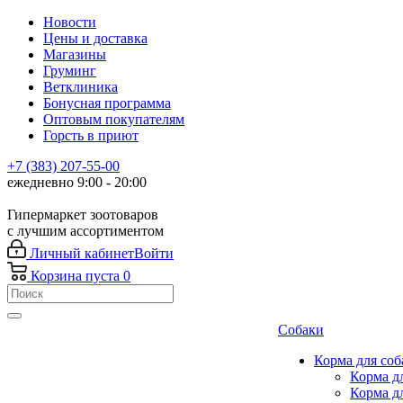
Новости
Цены и доставка
Магазины
Груминг
Ветклиника
Бонусная программа
Оптовым покупателям
Горсть в приют
+7 (383) 207-55-00
ежедневно 9:00 - 20:00
Гипермаркет зоотоваров
с лучшим ассортиментом
Личный кабинет
Войти
Корзина
пуста
0
Собаки
Корма для соб
Корма д
Корма д