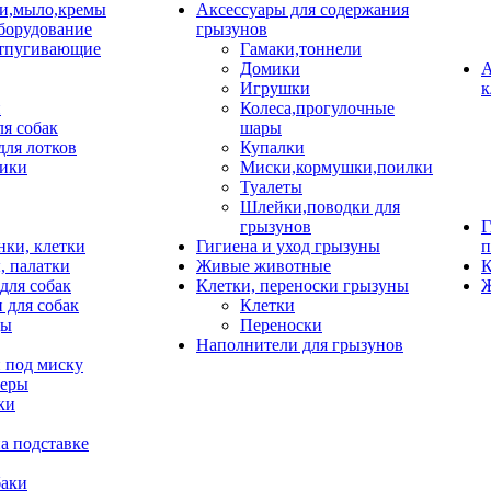
и,мыло,кремы
Аксессуары для содержания
борудование
грызунов
тпугивающие
Гамаки,тоннели
Домики
А
Игрушки
к
и
Колеса,прогулочные
ля собак
шары
для лотков
Купалки
ики
Миски,кормушки,поилки
Туалеты
Шлейки,поводки для
грызунов
Г
нки, клетки
Гигиена и уход грызуны
п
, палатки
Живые животные
К
для собак
Клетки, переноски грызуны
Ж
 для собак
Клетки
цы
Переноски
Наполнители для грызунов
 под миску
неры
ки
а подставке
баки