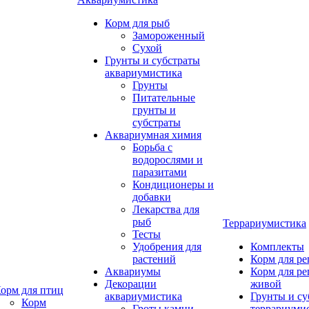
Корм для рыб
Замороженный
Сухой
Грунты и субстраты
аквариумистика
Грунты
Питательные
грунты и
субстраты
Аквариумная химия
Борьба с
водорослями и
паразитами
Кондиционеры и
добавки
Лекарства для
рыб
Террариумистика
Тесты
Удобрения для
Комплекты
растений
Корм для р
Аквариумы
Корм для р
Декорации
живой
орм для птиц
аквариумистика
Грунты и су
Корм
Гроты,камни
террариуми