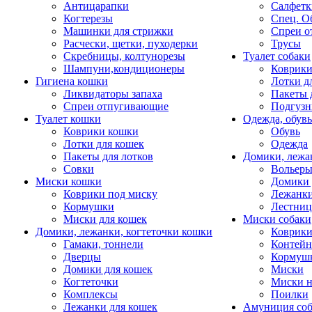
Антицарапки
Салфетк
Когтерезы
Спец. О
Машинки для стрижки
Спреи о
Расчески, щетки, пуходерки
Трусы
Скребницы, колтунорезы
Туалет собаки
Шампуни,кондиционеры
Коврик
Гигиена кошки
Лотки д
Ликвидаторы запаха
Пакеты 
Спреи отпугивающие
Подгузн
Туалет кошки
Одежда, обувь
Коврики кошки
Обувь
Лотки для кошек
Одежда
Пакеты для лотков
Домики, лежа
Совки
Вольеры
Миски кошки
Домики 
Коврики под миску
Лежанки
Кормушки
Лестни
Миски для кошек
Миски собаки
Домики, лежанки, когтеточки кошки
Коврики
Гамаки, тоннели
Контей
Дверцы
Кормуш
Домики для кошек
Миски
Когтеточки
Миски н
Комплексы
Поилки
Лежанки для кошек
Амуниция со