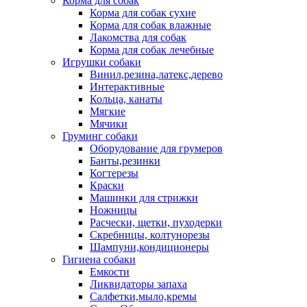
Корма для собак
Корма для собак сухие
Корма для собак влажные
Лакомства для собак
Корма для собак лечебные
Игрушки собаки
Винил,резина,латекс,дерево
Интерактивные
Кольца, канаты
Мягкие
Мячики
Груминг собаки
Оборудование для грумеров
Банты,резинки
Когтерезы
Краски
Машинки для стрижки
Ножницы
Расчески, щетки, пуходерки
Скребницы, колтунорезы
Шампуни,кондиционеры
Гигиена собаки
Емкости
Ликвидаторы запаха
Салфетки,мыло,кремы