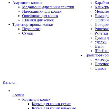
Амуниция кошки
Карабин
Медальоны,адресники,свистки
Кликеры
Намордники для кошек
Медальо
Ошейники для кошек
Наморд
Шлейки для кошек
Ошейник
Транспортировка кошки
Поводки
Переноски
Ринговк
Сумки
Рулетки
Сумки д
Удавки
Цепи
Шлейки 
Транспортиро
Аксессу
Перенос
Сумки
Каталог
Кошки
Корма для кошек
Корма для кошек сухие
Корма для кошек влажные