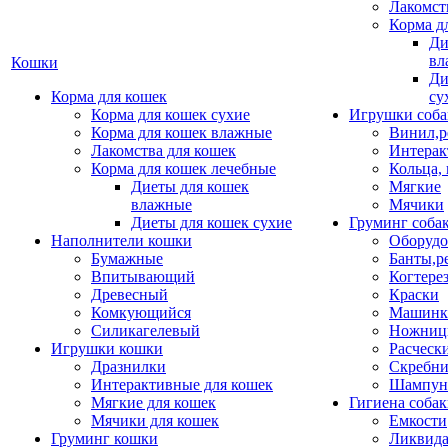
Лакомст
Корма д
Ди
вл
Кошки
Ди
Корма для кошек
су
Корма для кошек сухие
Игрушки соба
Корма для кошек влажные
Винил,р
Лакомства для кошек
Интерак
Корма для кошек лечебные
Кольца,
Диеты для кошек
Мягкие
влажные
Мячики
Диеты для кошек сухие
Груминг соба
Наполнители кошки
Оборудо
Бумажные
Банты,р
Впитывающий
Когтере
Древесный
Краски
Комкующийся
Машинки
Силикагелевый
Ножни
Игрушки кошки
Расческ
Дразнилки
Скребни
Интерактивные для кошек
Шампун
Мягкие для кошек
Гигиена соба
Мячики для кошек
Емкости
Груминг кошки
Ликвида