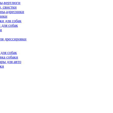
ы,вертлюги
, свистки
ны,адресники
ники
и для собак
 для собак
и
ля дрессировки
для собак
вка собаки
ары для авто
ки