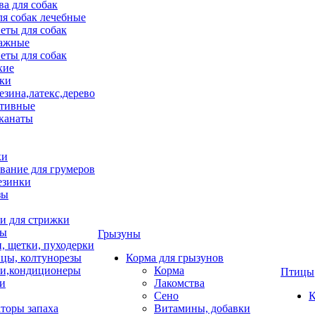
ва для собак
ля собак лечебные
еты для собак
ажные
еты для собак
хие
ки
езина,латекс,дерево
тивные
 канаты
ки
вание для грумеров
езинки
зы
 для стрижки
цы
Грызуны
и, щетки, пуходерки
цы, колтунорезы
Корма для грызунов
и,кондиционеры
Корма
Птицы
ки
Лакомства
Сено
К
торы запаха
Витамины, добавки