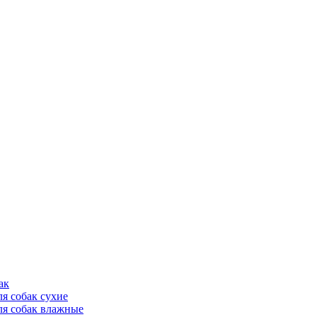
ак
ля собак сухие
ля собак влажные