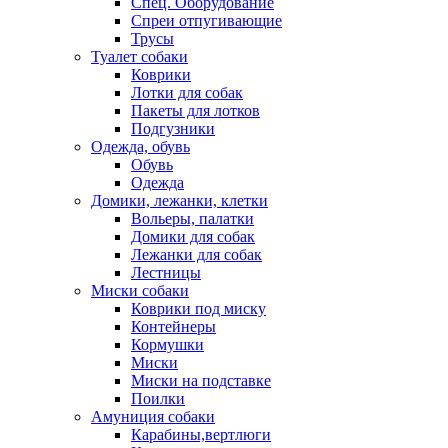
Спец. Оборудование
Спреи отпугивающие
Трусы
Туалет собаки
Коврики
Лотки для собак
Пакеты для лотков
Подгузники
Одежда, обувь
Обувь
Одежда
Домики, лежанки, клетки
Вольеры, палатки
Домики для собак
Лежанки для собак
Лестницы
Миски собаки
Коврики под миску
Контейнеры
Кормушки
Миски
Миски на подставке
Поилки
Амуниция собаки
Карабины,вертлюги