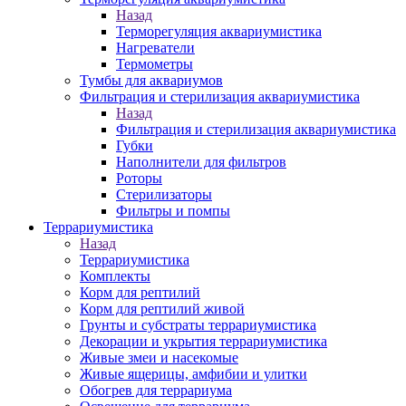
Назад
Терморегуляция аквариумистика
Нагреватели
Термометры
Тумбы для аквариумов
Фильтрация и стерилизация аквариумистика
Назад
Фильтрация и стерилизация аквариумистика
Губки
Наполнители для фильтров
Роторы
Стерилизаторы
Фильтры и помпы
Террариумистика
Назад
Террариумистика
Комплекты
Корм для рептилий
Корм для рептилий живой
Грунты и субстраты террариумистика
Декорации и укрытия террариумистика
Живые змеи и насекомые
Живые ящерицы, амфибии и улитки
Обогрев для террариума