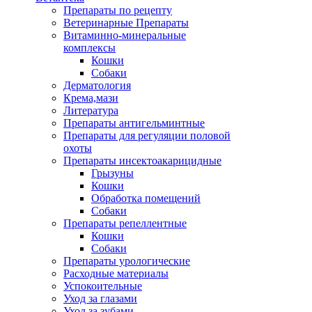
Препараты по рецепту
Ветеринарные Препараты
Витаминно-минеральные
комплексы
Кошки
Собаки
Дерматология
Крема,мази
Литература
Препараты антигельминтные
Препараты для регуляции половой
охоты
Препараты инсектоакарицидные
Грызуны
Кошки
Обработка помещений
Собаки
Препараты репеллентные
Кошки
Собаки
Препараты урологические
Расходные материалы
Успокоительные
Уход за глазами
Уход за зубами