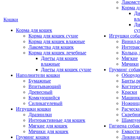
Лакомст
Корма д
Ди
вл
Кошки
Ди
Корма для кошек
су
Корма для кошек сухие
Игрушки соба
Корма для кошек влажные
Винил,р
Лакомства для кошек
Интерак
Корма для кошек лечебные
Кольца,
Диеты для кошек
Мягкие
влажные
Мячики
Диеты для кошек сухие
Груминг соба
Наполнители кошки
Оборудо
Бумажные
Банты,р
Впитывающий
Когтере
Древесный
Краски
Комкующийся
Машинки
Силикагелевый
Ножни
Игрушки кошки
Расческ
Дразнилки
Скребни
Интерактивные для кошек
Шампун
Мягкие для кошек
Гигиена соба
Мячики для кошек
Емкости
Груминг кошки
Ликвида