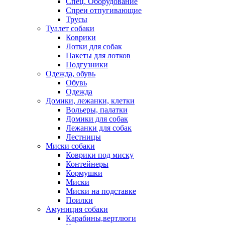
Спец. Оборудование
Спреи отпугивающие
Трусы
Туалет собаки
Коврики
Лотки для собак
Пакеты для лотков
Подгузники
Одежда, обувь
Обувь
Одежда
Домики, лежанки, клетки
Вольеры, палатки
Домики для собак
Лежанки для собак
Лестницы
Миски собаки
Коврики под миску
Контейнеры
Кормушки
Миски
Миски на подставке
Поилки
Амуниция собаки
Карабины,вертлюги