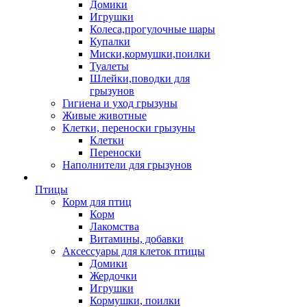
Домики
Игрушки
Колеса,прогулочные шары
Купалки
Миски,кормушки,поилки
Туалеты
Шлейки,поводки для
грызунов
Гигиена и уход грызуны
Живые животные
Клетки, переноски грызуны
Клетки
Переноски
Наполнители для грызунов
Птицы
Корм для птиц
Корм
Лакомства
Витамины, добавки
Аксессуары для клеток птицы
Домики
Жердочки
Игрушки
Кормушки, поилки