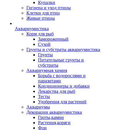
Купалки
Гигиена и уход птицы
Клетки для птиц
Живые птицы
Аквариумистика
Корм для рыб
Замороженный
Сухой
Грунты и субстраты аквариумистика
Грунты
Питательные грунты и
субстраты
Аквариумная химия
Борьба с водорослями и
паразитами
Кондиционеры и добавки
Лекарства для рыб
Тесты
Удобрения для растений
Аквариумы
Декорации аквариумистика
Гроты,камни
Растения,коряги
Фон