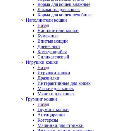
Корма для кошек влажные
Лакомства для кошек
Корма для кошек лечебные
Наполнители кошки
Назад
Наполнители кошки
Бумажные
Впитывающий
Древесный
Комкующийся
Силикагелевый
Игрушки кошки
Назад
Игрушки кошки
Дразнилки
Интерактивные для кошек
Мягкие для кошек
Мячики для кошек
Груминг кошки
Назад
Груминг кошки
Антицарапки
Когтерезы
Машинки для стрижки
Расчески, щетки, пуходерки