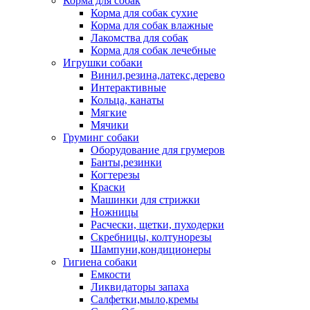
Корма для собак
Корма для собак сухие
Корма для собак влажные
Лакомства для собак
Корма для собак лечебные
Игрушки собаки
Винил,резина,латекс,дерево
Интерактивные
Кольца, канаты
Мягкие
Мячики
Груминг собаки
Оборудование для грумеров
Банты,резинки
Когтерезы
Краски
Машинки для стрижки
Ножницы
Расчески, щетки, пуходерки
Скребницы, колтунорезы
Шампуни,кондиционеры
Гигиена собаки
Емкости
Ликвидаторы запаха
Салфетки,мыло,кремы