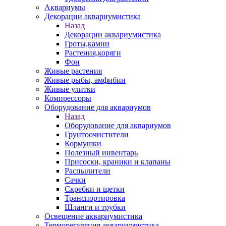
Аквариумы
Декорации аквариумистика
Назад
Декорации аквариумистика
Гроты,камни
Растения,коряги
Фон
Живые растения
Живые рыбы, амфибии
Живые улитки
Компрессоры
Оборудование для аквариумов
Назад
Оборудование для аквариумов
Грунтоочистители
Кормушки
Полезный инвентарь
Присоски, краники и клапаны
Распылители
Сачки
Скребки и щетки
Транспортировка
Шланги и трубки
Освещение аквариумистика
Терморегуляция аквариумистика