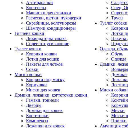
Антицарапки
Салфетк
Когтерезы
Спец. О
Машинки для стрижки
Спреи о
Расчески, щетки, пуходерки
Трусы
Скребницы, колтунорезы
Туалет собаки
Шампуни,кондиционеры
Коврик
Гигиена кошки
Лотки д
Ликвидаторы запаха
Пакеты 
Спреи отпугивающие
Подгузн
Туалет кошки
Одежда, обувь
Коврики кошки
Обувь
Лотки для кошек
Одежда
Пакеты для лотков
Домики, лежа
Совки
Вольеры
Миски кошки
Домики 
Коврики под миску
Лежанки
Кормушки
Лестни
Миски для кошек
Миски собаки
Домики, лежанки, когтеточки кошки
Коврики
Гамаки, тоннели
Контей
Дверцы
Кормуш
Домики для кошек
Миски
Когтеточки
Миски н
Комплексы
Поилки
Лежанки для кошек
Амуниция со