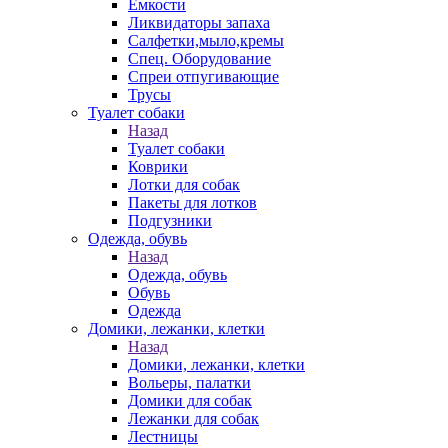
Емкости
Ликвидаторы запаха
Салфетки,мыло,кремы
Спец. Оборудование
Спреи отпугивающие
Трусы
Туалет собаки
Назад
Туалет собаки
Коврики
Лотки для собак
Пакеты для лотков
Подгузники
Одежда, обувь
Назад
Одежда, обувь
Обувь
Одежда
Домики, лежанки, клетки
Назад
Домики, лежанки, клетки
Вольеры, палатки
Домики для собак
Лежанки для собак
Лестницы