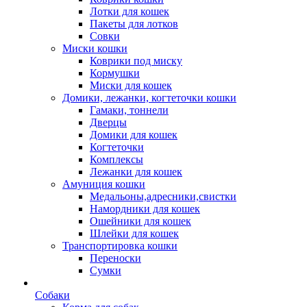
Лотки для кошек
Пакеты для лотков
Совки
Миски кошки
Коврики под миску
Кормушки
Миски для кошек
Домики, лежанки, когтеточки кошки
Гамаки, тоннели
Дверцы
Домики для кошек
Когтеточки
Комплексы
Лежанки для кошек
Амуниция кошки
Медальоны,адресники,свистки
Намордники для кошек
Ошейники для кошек
Шлейки для кошек
Транспортировка кошки
Переноски
Сумки
Собаки