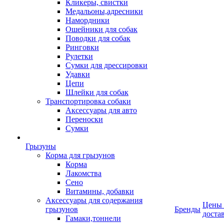
Кликеры, свистки
Медальоны,адресники
Намордники
Ошейники для собак
Поводки для собак
Ринговки
Рулетки
Сумки для дрессировки
Удавки
Цепи
Шлейки для собак
Транспортировка собаки
Аксессуары для авто
Переноски
Сумки
Грызуны
Корма для грызунов
Корма
Лакомства
Сено
Витамины, добавки
Аксессуары для содержания
Цены
грызунов
Бренды
доста
Гамаки,тоннели