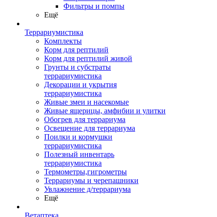
Фильтры и помпы
Ещё
Террариумистика
Комплекты
Корм для рептилий
Корм для рептилий живой
Грунты и субстраты
террариумистика
Декорации и укрытия
террариумистика
Живые змеи и насекомые
Живые ящерицы, амфибии и улитки
Обогрев для террариума
Освещение для террариума
Поилки и кормушки
террариумистика
Полезный инвентарь
террариумистика
Термометры,гигрометры
Террариумы и черепашники
Увлажнение д/террариума
Ещё
Ветаптека