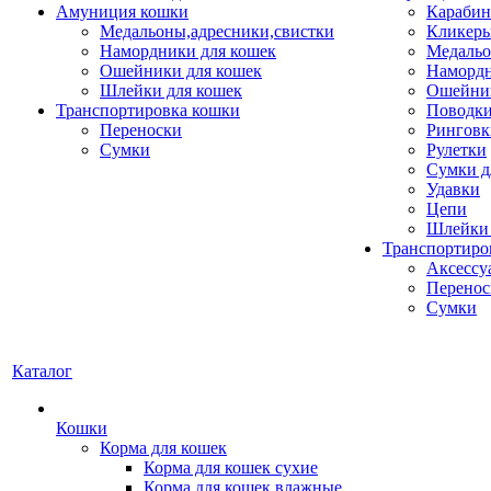
Амуниция кошки
Карабин
Медальоны,адресники,свистки
Кликеры
Намордники для кошек
Медальо
Ошейники для кошек
Наморд
Шлейки для кошек
Ошейник
Транспортировка кошки
Поводки
Переноски
Ринговк
Сумки
Рулетки
Сумки д
Удавки
Цепи
Шлейки 
Транспортиро
Аксессу
Перенос
Сумки
Каталог
Кошки
Корма для кошек
Корма для кошек сухие
Корма для кошек влажные