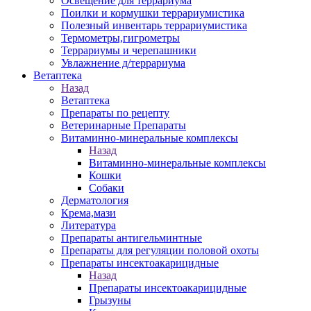
Освещение для террариума
Поилки и кормушки террариумистика
Полезный инвентарь террариумистика
Термометры,гигрометры
Террариумы и черепашники
Увлажнение д/террариума
Ветаптека
Назад
Ветаптека
Препараты по рецепту
Ветеринарные Препараты
Витаминно-минеральные комплексы
Назад
Витаминно-минеральные комплексы
Кошки
Собаки
Дерматология
Крема,мази
Литература
Препараты антигельминтные
Препараты для регуляции половой охоты
Препараты инсектоакарицидные
Назад
Препараты инсектоакарицидные
Грызуны