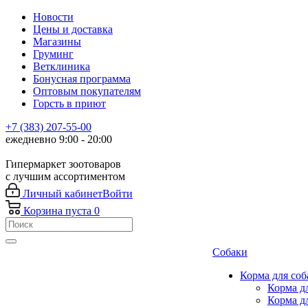
Новости
Цены и доставка
Магазины
Груминг
Ветклиника
Бонусная программа
Оптовым покупателям
Горсть в приют
+7 (383) 207-55-00
ежедневно 9:00 - 20:00
Гипермаркет зоотоваров
с лучшим ассортиментом
Личный кабинет
Войти
Корзина
пуста
0
Собаки
Корма для соб
Корма д
Корма д