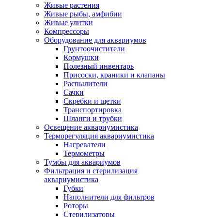
Живые растения
Живые рыбы, амфибии
Живые улитки
Компрессоры
Оборудование для аквариумов
Грунтоочистители
Кормушки
Полезный инвентарь
Присоски, краники и клапаны
Распылители
Сачки
Скребки и щетки
Транспортировка
Шланги и трубки
Освещение аквариумистика
Терморегуляция аквариумистика
Нагреватели
Термометры
Тумбы для аквариумов
Фильтрация и стерилизация
аквариумистика
Губки
Наполнители для фильтров
Роторы
Стерилизаторы