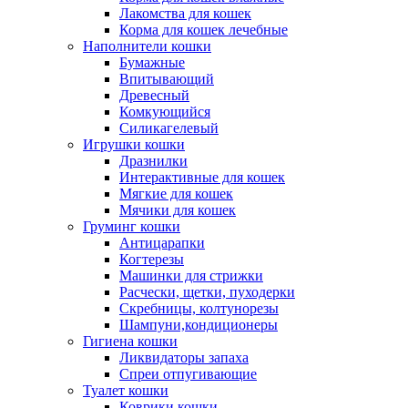
Лакомства для кошек
Корма для кошек лечебные
Наполнители кошки
Бумажные
Впитывающий
Древесный
Комкующийся
Силикагелевый
Игрушки кошки
Дразнилки
Интерактивные для кошек
Мягкие для кошек
Мячики для кошек
Груминг кошки
Антицарапки
Когтерезы
Машинки для стрижки
Расчески, щетки, пуходерки
Скребницы, колтунорезы
Шампуни,кондиционеры
Гигиена кошки
Ликвидаторы запаха
Спреи отпугивающие
Туалет кошки
Коврики кошки