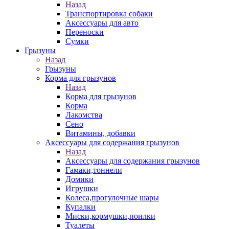
Назад
Транспортировка собаки
Аксессуары для авто
Переноски
Сумки
Грызуны
Назад
Грызуны
Корма для грызунов
Назад
Корма для грызунов
Корма
Лакомства
Сено
Витамины, добавки
Аксессуары для содержания грызунов
Назад
Аксессуары для содержания грызунов
Гамаки,тоннели
Домики
Игрушки
Колеса,прогулочные шары
Купалки
Миски,кормушки,поилки
Туалеты