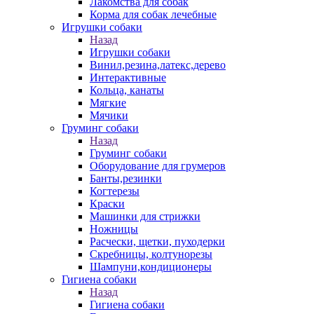
Лакомства для собак
Корма для собак лечебные
Игрушки собаки
Назад
Игрушки собаки
Винил,резина,латекс,дерево
Интерактивные
Кольца, канаты
Мягкие
Мячики
Груминг собаки
Назад
Груминг собаки
Оборудование для грумеров
Банты,резинки
Когтерезы
Краски
Машинки для стрижки
Ножницы
Расчески, щетки, пуходерки
Скребницы, колтунорезы
Шампуни,кондиционеры
Гигиена собаки
Назад
Гигиена собаки