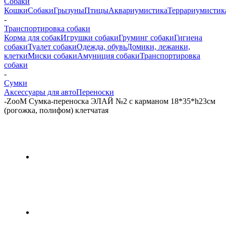
Собаки
Кошки
Собаки
Грызуны
Птицы
Аквариумистика
Террариумистик
-
Транспортировка собаки
Корма для собак
Игрушки собаки
Груминг собаки
Гигиена
собаки
Туалет собаки
Одежда, обувь
Домики, лежанки,
клетки
Миски собаки
Амуниция собаки
Транспортировка
собаки
-
Сумки
Аксессуары для авто
Переноски
-
ZooM Сумка-переноска ЭЛАЙ №2 с карманом 18*35*h23см
(рогожка, полифом) клетчатая