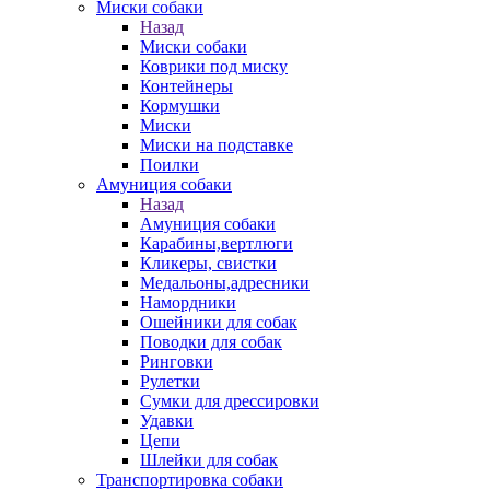
Миски собаки
Назад
Миски собаки
Коврики под миску
Контейнеры
Кормушки
Миски
Миски на подставке
Поилки
Амуниция собаки
Назад
Амуниция собаки
Карабины,вертлюги
Кликеры, свистки
Медальоны,адресники
Намордники
Ошейники для собак
Поводки для собак
Ринговки
Рулетки
Сумки для дрессировки
Удавки
Цепи
Шлейки для собак
Транспортировка собаки