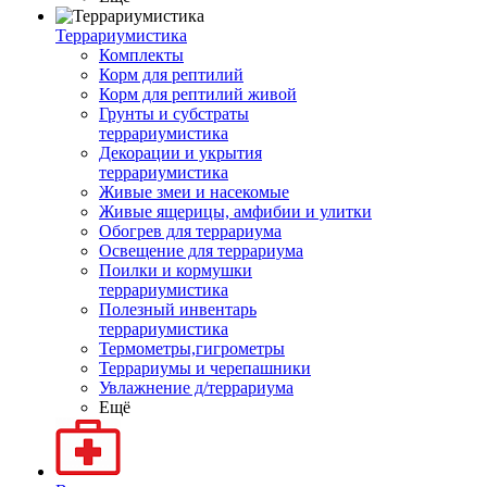
Террариумистика
Комплекты
Корм для рептилий
Корм для рептилий живой
Грунты и субстраты
террариумистика
Декорации и укрытия
террариумистика
Живые змеи и насекомые
Живые ящерицы, амфибии и улитки
Обогрев для террариума
Освещение для террариума
Поилки и кормушки
террариумистика
Полезный инвентарь
террариумистика
Термометры,гигрометры
Террариумы и черепашники
Увлажнение д/террариума
Ещё