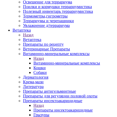
Освещение для террариума
Поилки и кормушки террариумистика
Полезный инвентарь террариумистика
Термометры,гигрометры
Террариумы и черепашники
Увлажнение д/террариума
Ветаптека
Назад
Ветаптека
Препараты по рецепту
Ветеринарные Препараты
Витаминно-минеральные комплексы
Назад
Витаминно-минеральные комплексы
Кошки
Собаки
Дерматология
Крема,мази
Литература
Препараты антигельминтные
Препараты для регуляции половой охоты
Препараты инсектоакарицидные
Назад
Препараты инсектоакарицидные
Грызуны