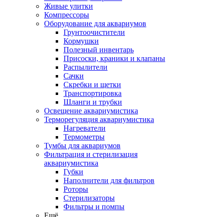
Живые улитки
Компрессоры
Оборудование для аквариумов
Грунтоочистители
Кормушки
Полезный инвентарь
Присоски, краники и клапаны
Распылители
Сачки
Скребки и щетки
Транспортировка
Шланги и трубки
Освещение аквариумистика
Терморегуляция аквариумистика
Нагреватели
Термометры
Тумбы для аквариумов
Фильтрация и стерилизация
аквариумистика
Губки
Наполнители для фильтров
Роторы
Стерилизаторы
Фильтры и помпы
Ещё