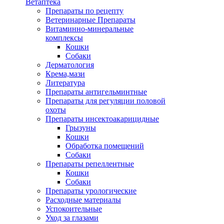
Ветаптека
Препараты по рецепту
Ветеринарные Препараты
Витаминно-минеральные
комплексы
Кошки
Собаки
Дерматология
Крема,мази
Литература
Препараты антигельминтные
Препараты для регуляции половой
охоты
Препараты инсектоакарицидные
Грызуны
Кошки
Обработка помещений
Собаки
Препараты репеллентные
Кошки
Собаки
Препараты урологические
Расходные материалы
Успокоительные
Уход за глазами