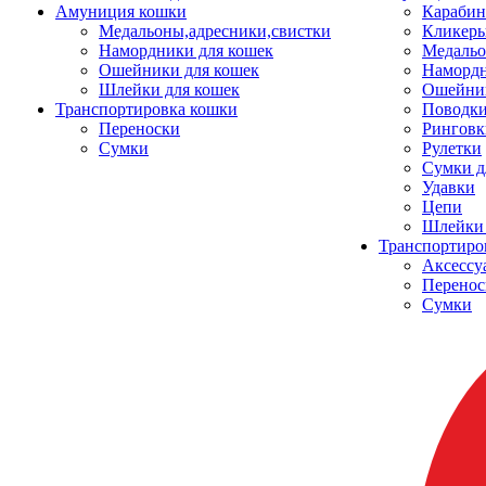
Амуниция кошки
Карабин
Медальоны,адресники,свистки
Кликеры
Намордники для кошек
Медальо
Ошейники для кошек
Наморд
Шлейки для кошек
Ошейник
Транспортировка кошки
Поводки
Переноски
Ринговк
Сумки
Рулетки
Сумки д
Удавки
Цепи
Шлейки 
Транспортиро
Аксессу
Перенос
Сумки