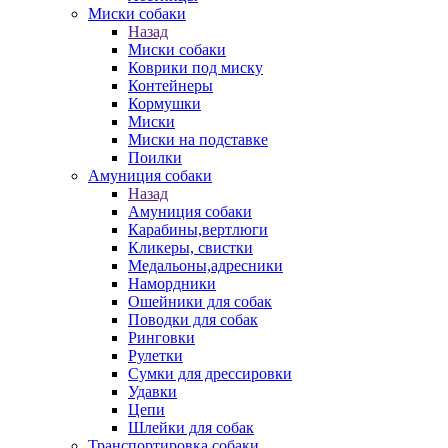
Миски собаки
Назад
Миски собаки
Коврики под миску
Контейнеры
Кормушки
Миски
Миски на подставке
Поилки
Амуниция собаки
Назад
Амуниция собаки
Карабины,вертлюги
Кликеры, свистки
Медальоны,адресники
Намордники
Ошейники для собак
Поводки для собак
Ринговки
Рулетки
Сумки для дрессировки
Удавки
Цепи
Шлейки для собак
Транспортировка собаки