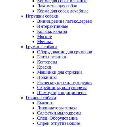
Корма для собак влажные
Лакомства для собак
Корма для собак лечебные
Игрушки собаки
Винил,резина,латекс,дерево
Интерактивные
Кольца, канаты
Мягкие
Мячики
Груминг собаки
Оборудование для грумеров
Банты,резинки
Когтерезы
Краски
Машинки для стрижки
Ножницы
Расчески, щетки, пуходерки
Скребницы, колтунорезы
Шампуни,кондиционеры
Гигиена собаки
Емкости
Ликвидаторы запаха
Салфетки,мыло,кремы
Спец. Оборудование
Спреи отпугивающие