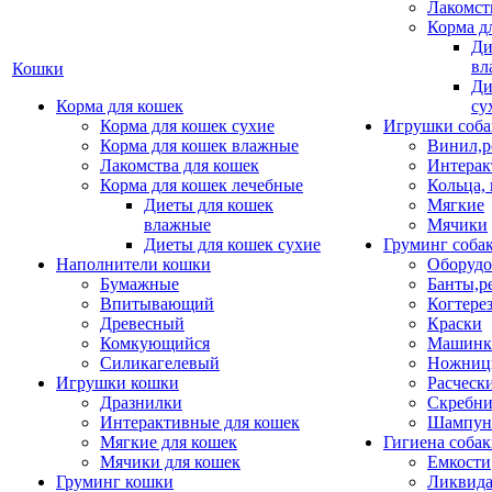
Лакомст
Корма д
Ди
вл
Кошки
Ди
Корма для кошек
су
Корма для кошек сухие
Игрушки соба
Корма для кошек влажные
Винил,р
Лакомства для кошек
Интерак
Корма для кошек лечебные
Кольца,
Диеты для кошек
Мягкие
влажные
Мячики
Диеты для кошек сухие
Груминг соба
Наполнители кошки
Оборудо
Бумажные
Банты,р
Впитывающий
Когтере
Древесный
Краски
Комкующийся
Машинки
Силикагелевый
Ножни
Игрушки кошки
Расческ
Дразнилки
Скребни
Интерактивные для кошек
Шампун
Мягкие для кошек
Гигиена соба
Мячики для кошек
Емкости
Груминг кошки
Ликвида