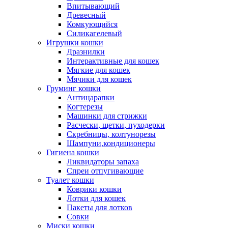
Впитывающий
Древесный
Комкующийся
Силикагелевый
Игрушки кошки
Дразнилки
Интерактивные для кошек
Мягкие для кошек
Мячики для кошек
Груминг кошки
Антицарапки
Когтерезы
Машинки для стрижки
Расчески, щетки, пуходерки
Скребницы, колтунорезы
Шампуни,кондиционеры
Гигиена кошки
Ликвидаторы запаха
Спреи отпугивающие
Туалет кошки
Коврики кошки
Лотки для кошек
Пакеты для лотков
Совки
Миски кошки