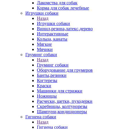
Лакомства для собак
Корма для собак лечебные
Игрушки собаки
Назад
Игрушки собаки
Винил,резина,латекс,дерево
Интерактивные
Кольца, канаты
Мягкие
Мячики
Груминг собаки
Назад
Груминг собаки
Оборудование для грумеров
Банты,резинки
Когтерезы
Краски
Машинки для стрижки
Ножницы
Расчески, щетки, пуходерки
Скребницы, колтунорезы
Шампуни,кондиционеры
Гигиена собаки
Назад
Гигиена собаки