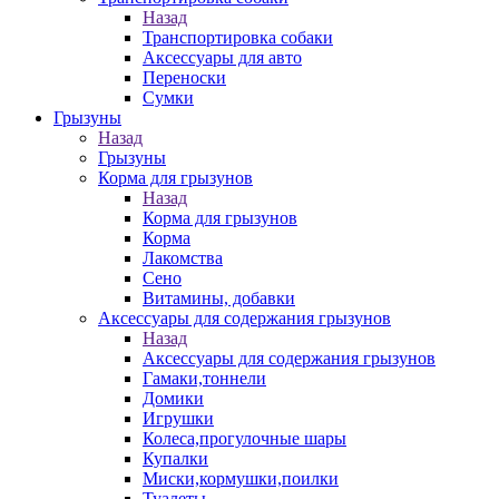
Назад
Транспортировка собаки
Аксессуары для авто
Переноски
Сумки
Грызуны
Назад
Грызуны
Корма для грызунов
Назад
Корма для грызунов
Корма
Лакомства
Сено
Витамины, добавки
Аксессуары для содержания грызунов
Назад
Аксессуары для содержания грызунов
Гамаки,тоннели
Домики
Игрушки
Колеса,прогулочные шары
Купалки
Миски,кормушки,поилки
Туалеты