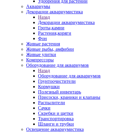
Удобрения для растений
Аквариумы
Декорации аквариумистика
Назад
Декорации аквариумистика
Гроты,камни
Растения,коряги
Фон
Живые растения
Живые рыбы, амфибии
Живые улитки
Компрессоры
Оборудование для аквариумов
Назад
Оборудование для аквариумов
Грунтоочистители
Кормушки
Полезный инвентарь
Присоски, краники и клапаны
Распылители
Сачки
Скребки и щетки
Транспортировка
Шланги и трубки
Освещение аквариумистика