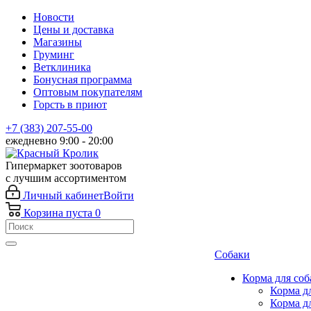
Новости
Цены и доставка
Магазины
Груминг
Ветклиника
Бонусная программа
Оптовым покупателям
Горсть в приют
+7 (383) 207-55-00
ежедневно 9:00 - 20:00
Гипермаркет зоотоваров
с лучшим ассортиментом
Личный кабинет
Войти
Корзина
пуста
0
Собаки
Корма для соб
Корма д
Корма д