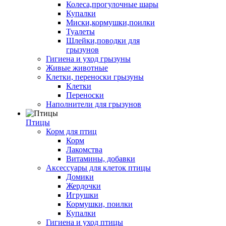
Колеса,прогулочные шары
Купалки
Миски,кормушки,поилки
Туалеты
Шлейки,поводки для
грызунов
Гигиена и уход грызуны
Живые животные
Клетки, переноски грызуны
Клетки
Переноски
Наполнители для грызунов
Птицы
Корм для птиц
Корм
Лакомства
Витамины, добавки
Аксессуары для клеток птицы
Домики
Жердочки
Игрушки
Кормушки, поилки
Купалки
Гигиена и уход птицы