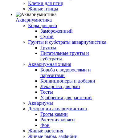
Клетки для птиц
Живые птицы
Аквариумистика
Корм для рыб
Замороженный
Сухой
Грунты и субстраты аквариумистика
Грунты
Питательные грунты и
субстраты
Аквариумная химия
Борьба с водорослями и
паразитами
Кондиционеры и добавки
Лекарства для рыб
Тесты
Удобрения для растений
Аквариумы
Декорации аквариумистика
Гроты,камни
Растения,коряги
Фон
Живые растения
Живые рыбы, амфибии