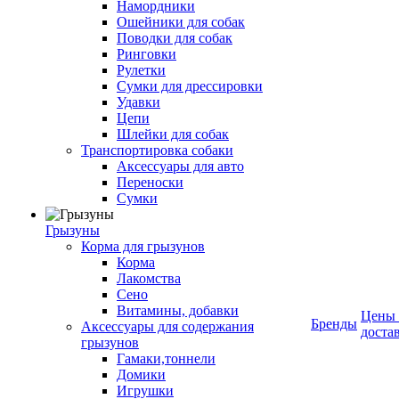
Намордники
Ошейники для собак
Поводки для собак
Ринговки
Рулетки
Сумки для дрессировки
Удавки
Цепи
Шлейки для собак
Транспортировка собаки
Аксессуары для авто
Переноски
Сумки
Грызуны
Корма для грызунов
Корма
Лакомства
Сено
Витамины, добавки
Цены
Бренды
Аксессуары для содержания
доста
грызунов
Гамаки,тоннели
Домики
Игрушки