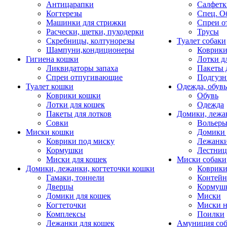
Антицарапки
Салфетк
Когтерезы
Спец. О
Машинки для стрижки
Спреи о
Расчески, щетки, пуходерки
Трусы
Скребницы, колтунорезы
Туалет собаки
Шампуни,кондиционеры
Коврик
Гигиена кошки
Лотки д
Ликвидаторы запаха
Пакеты 
Спреи отпугивающие
Подгузн
Туалет кошки
Одежда, обувь
Коврики кошки
Обувь
Лотки для кошек
Одежда
Пакеты для лотков
Домики, лежа
Совки
Вольеры
Миски кошки
Домики 
Коврики под миску
Лежанки
Кормушки
Лестни
Миски для кошек
Миски собаки
Домики, лежанки, когтеточки кошки
Коврики
Гамаки, тоннели
Контей
Дверцы
Кормуш
Домики для кошек
Миски
Когтеточки
Миски н
Комплексы
Поилки
Лежанки для кошек
Амуниция со