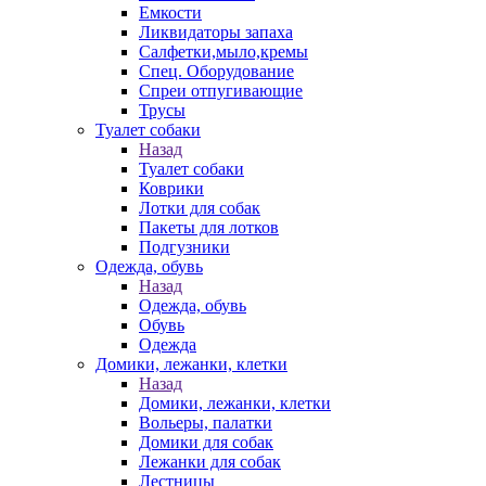
Емкости
Ликвидаторы запаха
Салфетки,мыло,кремы
Спец. Оборудование
Спреи отпугивающие
Трусы
Туалет собаки
Назад
Туалет собаки
Коврики
Лотки для собак
Пакеты для лотков
Подгузники
Одежда, обувь
Назад
Одежда, обувь
Обувь
Одежда
Домики, лежанки, клетки
Назад
Домики, лежанки, клетки
Вольеры, палатки
Домики для собак
Лежанки для собак
Лестницы