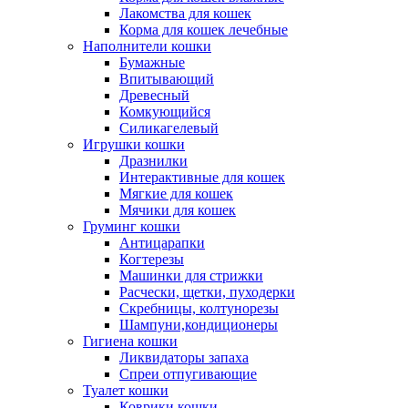
Лакомства для кошек
Корма для кошек лечебные
Наполнители кошки
Бумажные
Впитывающий
Древесный
Комкующийся
Силикагелевый
Игрушки кошки
Дразнилки
Интерактивные для кошек
Мягкие для кошек
Мячики для кошек
Груминг кошки
Антицарапки
Когтерезы
Машинки для стрижки
Расчески, щетки, пуходерки
Скребницы, колтунорезы
Шампуни,кондиционеры
Гигиена кошки
Ликвидаторы запаха
Спреи отпугивающие
Туалет кошки
Коврики кошки