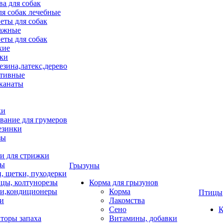
ва для собак
ля собак лечебные
еты для собак
ажные
еты для собак
хие
ки
езина,латекс,дерево
тивные
 канаты
ки
вание для грумеров
езинки
зы
 для стрижки
цы
Грызуны
и, щетки, пуходерки
цы, колтунорезы
Корма для грызунов
и,кондиционеры
Корма
Птицы
ки
Лакомства
Сено
К
торы запаха
Витамины, добавки