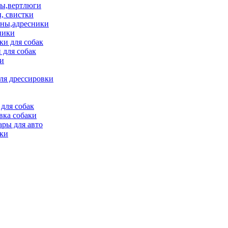
ы,вертлюги
, свистки
ны,адресники
ники
и для собак
 для собак
и
ля дрессировки
для собак
вка собаки
ары для авто
ки