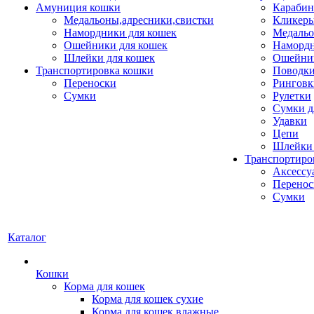
Амуниция кошки
Карабин
Медальоны,адресники,свистки
Кликеры
Намордники для кошек
Медальо
Ошейники для кошек
Наморд
Шлейки для кошек
Ошейник
Транспортировка кошки
Поводки
Переноски
Ринговк
Сумки
Рулетки
Сумки д
Удавки
Цепи
Шлейки 
Транспортиро
Аксессу
Перенос
Сумки
Каталог
Кошки
Корма для кошек
Корма для кошек сухие
Корма для кошек влажные