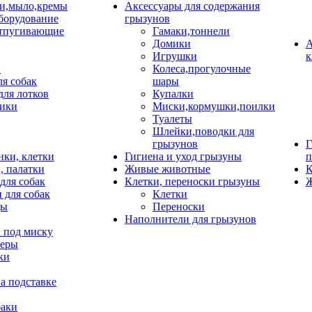
и,мыло,кремы
Аксессуары для содержания
борудование
грызунов
тпугивающие
Гамаки,тоннели
Домики
А
Игрушки
к
и
Колеса,прогулочные
ля собак
шары
для лотков
Купалки
ики
Миски,кормушки,поилки
Туалеты
Шлейки,поводки для
грызунов
Г
нки, клетки
Гигиена и уход грызуны
п
, палатки
Живые животные
К
для собак
Клетки, переноски грызуны
Ж
 для собак
Клетки
цы
Переноски
Наполнители для грызунов
 под миску
неры
ки
а подставке
баки