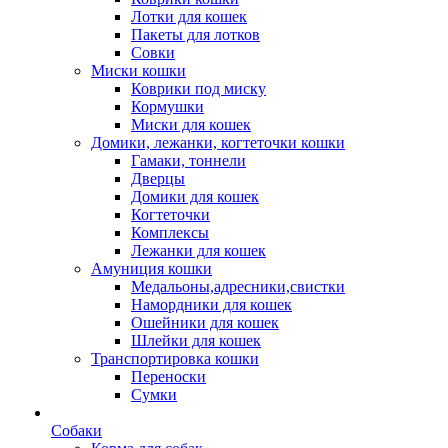
Лотки для кошек
Пакеты для лотков
Совки
Миски кошки
Коврики под миску
Кормушки
Миски для кошек
Домики, лежанки, когтеточки кошки
Гамаки, тоннели
Дверцы
Домики для кошек
Когтеточки
Комплексы
Лежанки для кошек
Амуниция кошки
Медальоны,адресники,свистки
Намордники для кошек
Ошейники для кошек
Шлейки для кошек
Транспортировка кошки
Переноски
Сумки
Собаки