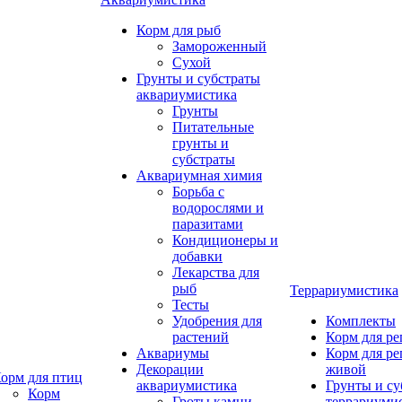
Корм для рыб
Замороженный
Сухой
Грунты и субстраты
аквариумистика
Грунты
Питательные
грунты и
субстраты
Аквариумная химия
Борьба с
водорослями и
паразитами
Кондиционеры и
добавки
Лекарства для
рыб
Террариумистика
Тесты
Удобрения для
Комплекты
растений
Корм для р
Аквариумы
Корм для р
Декорации
живой
орм для птиц
аквариумистика
Грунты и су
Корм
Гроты,камни
террариуми