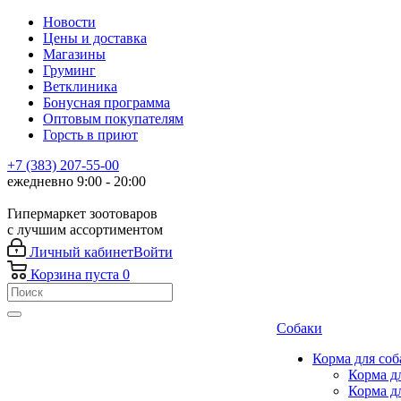
Новости
Цены и доставка
Магазины
Груминг
Ветклиника
Бонусная программа
Оптовым покупателям
Горсть в приют
+7 (383) 207-55-00
ежедневно 9:00 - 20:00
Гипермаркет зоотоваров
с лучшим ассортиментом
Личный кабинет
Войти
Корзина
пуста
0
Собаки
Корма для соб
Корма д
Корма д