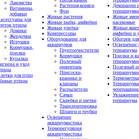
Лакомства
Растения,коряги
Декорации 
Витамины,
Фон
террариуми
добавки
Живые растения
Живые змеи
ксессуары для
Живые рыбы, амфибии
насекомые
леток птицы
Живые улитки
Живые яще
Домики
Компрессоры
амфибии и 
Жердочки
Оборудование для
Обогрев для
Игрушки
аквариумов
Освещение 
Кормушки,
Грунтоочистители
террариума
поилки
Кормушки
Поилки и к
Купалки
Полезный
террариуми
игиена и уход
инвентарь
Полезный и
тицы
Присоски,
террариуми
летки для птиц
краники и
Термометры
ивые птицы
клапаны
Террариумы
Распылители
черепашник
Сачки
Увлажнение 
Скребки и щетки
террариума
Транспортировка
Шланги и трубки
Освещение
аквариумистика
Терморегуляция
аквариумистика