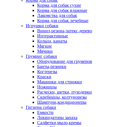
Корма для собак
Корма для собак сухие
Корма для собак влажные
Лакомства для собак
Корма для собак лечебные
Игрушки собаки
Винил,резина,латекс,дерево
Интерактивные
Кольца, канаты
Мягкие
Мячики
Груминг собаки
Оборудование для грумеров
Банты,резинки
Когтерезы
Краски
Машинки для стрижки
Ножницы
Расчески, щетки, пуходерки
Скребницы, колтунорезы
Шампуни,кондиционеры
Гигиена собаки
Емкости
Ликвидаторы запаха
Салфетки,мыло,кремы