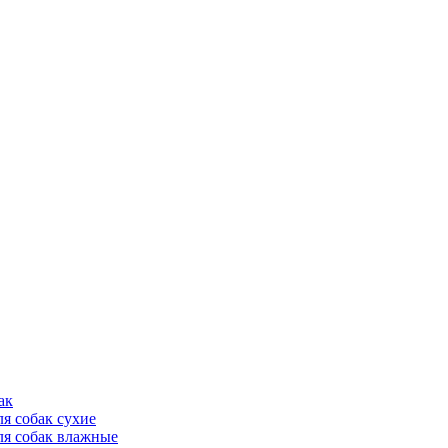
ак
ля собак сухие
ля собак влажные