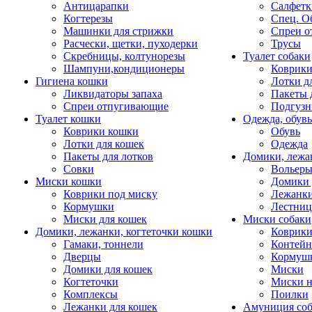
Антицарапки
Салфетк
Когтерезы
Спец. О
Машинки для стрижки
Спреи о
Расчески, щетки, пуходерки
Трусы
Скребницы, колтунорезы
Туалет собаки
Шампуни,кондиционеры
Коврик
Гигиена кошки
Лотки д
Ликвидаторы запаха
Пакеты 
Спреи отпугивающие
Подгузн
Туалет кошки
Одежда, обувь
Коврики кошки
Обувь
Лотки для кошек
Одежда
Пакеты для лотков
Домики, лежа
Совки
Вольеры
Миски кошки
Домики 
Коврики под миску
Лежанки
Кормушки
Лестни
Миски для кошек
Миски собаки
Домики, лежанки, когтеточки кошки
Коврики
Гамаки, тоннели
Контей
Дверцы
Кормуш
Домики для кошек
Миски
Когтеточки
Миски н
Комплексы
Поилки
Лежанки для кошек
Амуниция со