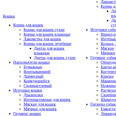
Лакомст
Корма д
Ди
вл
Кошки
Ди
Корма для кошек
су
Корма для кошек сухие
Игрушки соба
Корма для кошек влажные
Винил,р
Лакомства для кошек
Интерак
Корма для кошек лечебные
Кольца,
Диеты для кошек
Мягкие
влажные
Мячики
Диеты для кошек сухие
Груминг соба
Наполнители кошки
Оборудо
Бумажные
Банты,р
Впитывающий
Когтере
Древесный
Краски
Комкующийся
Машинки
Силикагелевый
Ножни
Игрушки кошки
Расческ
Дразнилки
Скребни
Интерактивные для кошек
Шампун
Мягкие для кошек
Гигиена соба
Мячики для кошек
Емкости
Груминг кошки
Ликвида