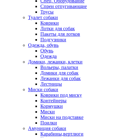
Спец. Оборудование
Спреи отпугивающие
Трусы
Туалет собаки
Коврики
Лотки для собак
Пакеты для лотков
Подгузники
Одежда, обувь
Обувь
Одежда
Домики, лежанки, клетки
Вольеры, палатки
Домики для собак
Лежанки для собак
Лестницы
Миски собаки
Коврики под миску
Контейнеры
Кормушки
Миски
Миски на подставке
Поилки
Амуниция собаки
Карабины,вертлюги