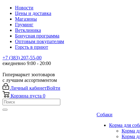
Новости
Цены и доставка
Магазины
Груминг
Ветклиника
Бонусная программа
Оптовым покупателям
Горсть в приют
+7 (383) 207-55-00
ежедневно 9:00 - 20:00
Гипермаркет зоотоваров
с лучшим ассортиментом
Личный кабинет
Войти
Корзина
пуста
0
Собаки
Корма для соб
Корма д
Корма д