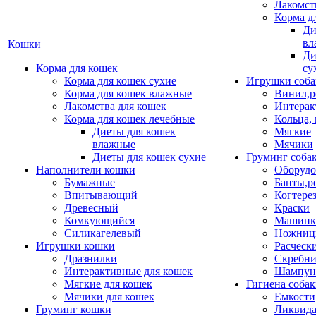
Лакомст
Корма д
Ди
вл
Кошки
Ди
Корма для кошек
су
Корма для кошек сухие
Игрушки соба
Корма для кошек влажные
Винил,р
Лакомства для кошек
Интерак
Корма для кошек лечебные
Кольца,
Диеты для кошек
Мягкие
влажные
Мячики
Диеты для кошек сухие
Груминг соба
Наполнители кошки
Оборудо
Бумажные
Банты,р
Впитывающий
Когтере
Древесный
Краски
Комкующийся
Машинки
Силикагелевый
Ножни
Игрушки кошки
Расческ
Дразнилки
Скребни
Интерактивные для кошек
Шампун
Мягкие для кошек
Гигиена соба
Мячики для кошек
Емкости
Груминг кошки
Ликвида