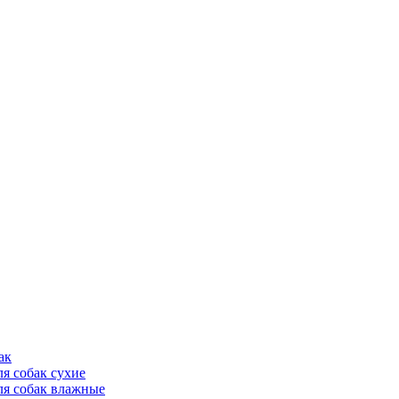
ак
ля собак сухие
ля собак влажные