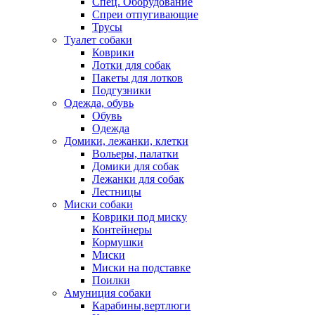
Спец. Оборудование
Спреи отпугивающие
Трусы
Туалет собаки
Коврики
Лотки для собак
Пакеты для лотков
Подгузники
Одежда, обувь
Обувь
Одежда
Домики, лежанки, клетки
Вольеры, палатки
Домики для собак
Лежанки для собак
Лестницы
Миски собаки
Коврики под миску
Контейнеры
Кормушки
Миски
Миски на подставке
Поилки
Амуниция собаки
Карабины,вертлюги