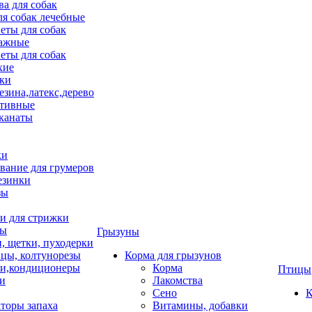
ва для собак
ля собак лечебные
еты для собак
ажные
еты для собак
хие
ки
езина,латекс,дерево
тивные
 канаты
ки
вание для грумеров
езинки
зы
 для стрижки
цы
Грызуны
и, щетки, пуходерки
цы, колтунорезы
Корма для грызунов
и,кондиционеры
Корма
Птицы
ки
Лакомства
Сено
К
торы запаха
Витамины, добавки