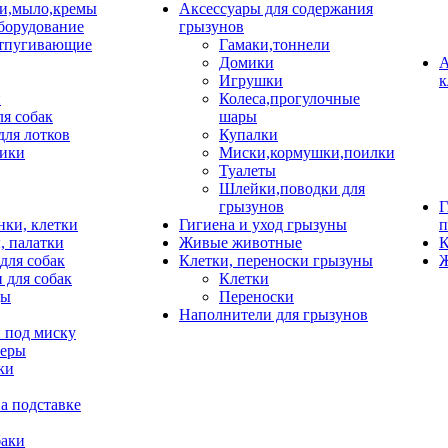
и,мыло,кремы
Аксессуары для содержания
борудование
грызунов
тпугивающие
Гамаки,тоннели
Домики
А
Игрушки
к
и
Колеса,прогулочные
ля собак
шары
для лотков
Купалки
ики
Миски,кормушки,поилки
Туалеты
Шлейки,поводки для
грызунов
Г
нки, клетки
Гигиена и уход грызуны
п
, палатки
Живые животные
К
для собак
Клетки, переноски грызуны
Ж
 для собак
Клетки
цы
Переноски
Наполнители для грызунов
 под миску
неры
ки
а подставке
баки