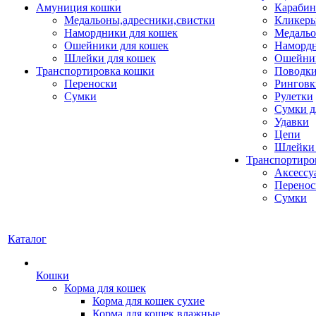
Амуниция кошки
Карабин
Медальоны,адресники,свистки
Кликеры
Намордники для кошек
Медальо
Ошейники для кошек
Наморд
Шлейки для кошек
Ошейник
Транспортировка кошки
Поводки
Переноски
Ринговк
Сумки
Рулетки
Сумки д
Удавки
Цепи
Шлейки 
Транспортиро
Аксессу
Перенос
Сумки
Каталог
Кошки
Корма для кошек
Корма для кошек сухие
Корма для кошек влажные