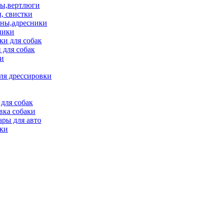
ы,вертлюги
, свистки
ны,адресники
ники
и для собак
 для собак
и
ля дрессировки
для собак
вка собаки
ары для авто
ки