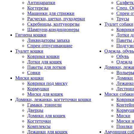
Антицарапки
Салфетк
Когтерезы
Спец. О
Машинки для стрижки
Спреи о
Расчески, щетки, пуходерки
Трусы
Скребницы, колтунорезы
Туалет собаки
Шампуни,кондиционеры
Коврик
Гигиена кошки
Лотки д
Ликвидаторы запаха
Пакеты 
Спреи отпугивающие
Подгузн
Туалет кошки
Одежда, обувь
Коврики кошки
Обувь
Лотки для кошек
Одежда
Пакеты для лотков
Домики, лежа
Совки
Вольеры
Миски кошки
Домики 
Коврики под миску
Лежанки
Кормушки
Лестни
Миски для кошек
Миски собаки
Домики, лежанки, когтеточки кошки
Коврики
Гамаки, тоннели
Контей
Дверцы
Кормуш
Домики для кошек
Миски
Когтеточки
Миски н
Комплексы
Поилки
Лежанки для кошек
Амуниция со