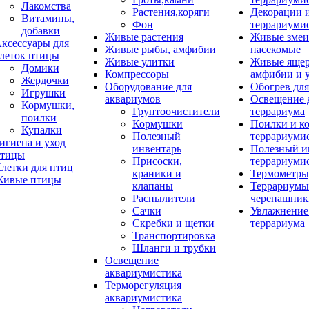
Лакомства
Растения,коряги
Декорации 
Витамины,
Фон
террариуми
добавки
Живые растения
Живые змеи
ксессуары для
Живые рыбы, амфибии
насекомые
леток птицы
Живые улитки
Живые яще
Домики
Компрессоры
амфибии и 
Жердочки
Оборудование для
Обогрев для
Игрушки
аквариумов
Освещение 
Кормушки,
Грунтоочистители
террариума
поилки
Кормушки
Поилки и к
Купалки
Полезный
террариуми
игиена и уход
инвентарь
Полезный и
тицы
Присоски,
террариуми
летки для птиц
краники и
Термометры
ивые птицы
клапаны
Террариумы
Распылители
черепашник
Сачки
Увлажнение 
Скребки и щетки
террариума
Транспортировка
Шланги и трубки
Освещение
аквариумистика
Терморегуляция
аквариумистика