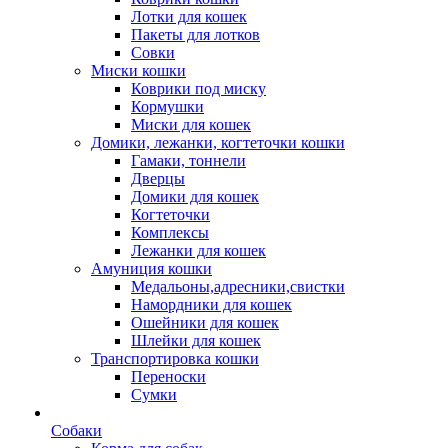
Лотки для кошек
Пакеты для лотков
Совки
Миски кошки
Коврики под миску
Кормушки
Миски для кошек
Домики, лежанки, когтеточки кошки
Гамаки, тоннели
Дверцы
Домики для кошек
Когтеточки
Комплексы
Лежанки для кошек
Амуниция кошки
Медальоны,адресники,свистки
Намордники для кошек
Ошейники для кошек
Шлейки для кошек
Транспортировка кошки
Переноски
Сумки
Собаки