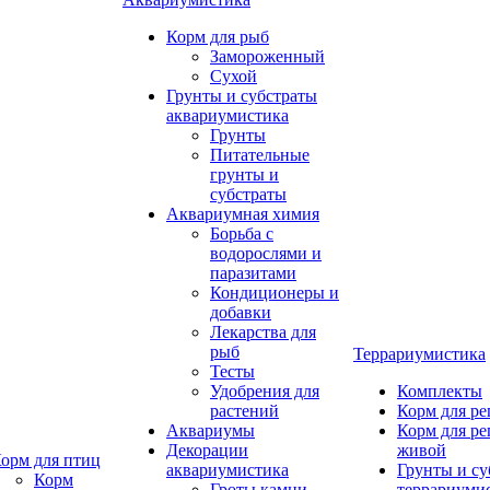
Корм для рыб
Замороженный
Сухой
Грунты и субстраты
аквариумистика
Грунты
Питательные
грунты и
субстраты
Аквариумная химия
Борьба с
водорослями и
паразитами
Кондиционеры и
добавки
Лекарства для
рыб
Террариумистика
Тесты
Удобрения для
Комплекты
растений
Корм для р
Аквариумы
Корм для р
Декорации
живой
орм для птиц
аквариумистика
Грунты и су
Корм
Гроты,камни
террариуми