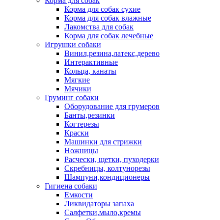
Корма для собак
Корма для собак сухие
Корма для собак влажные
Лакомства для собак
Корма для собак лечебные
Игрушки собаки
Винил,резина,латекс,дерево
Интерактивные
Кольца, канаты
Мягкие
Мячики
Груминг собаки
Оборудование для грумеров
Банты,резинки
Когтерезы
Краски
Машинки для стрижки
Ножницы
Расчески, щетки, пуходерки
Скребницы, колтунорезы
Шампуни,кондиционеры
Гигиена собаки
Емкости
Ликвидаторы запаха
Салфетки,мыло,кремы