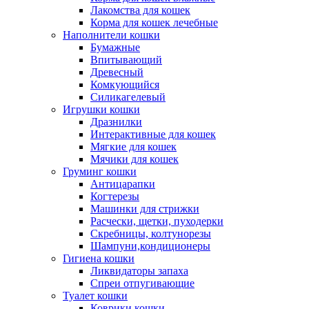
Лакомства для кошек
Корма для кошек лечебные
Наполнители кошки
Бумажные
Впитывающий
Древесный
Комкующийся
Силикагелевый
Игрушки кошки
Дразнилки
Интерактивные для кошек
Мягкие для кошек
Мячики для кошек
Груминг кошки
Антицарапки
Когтерезы
Машинки для стрижки
Расчески, щетки, пуходерки
Скребницы, колтунорезы
Шампуни,кондиционеры
Гигиена кошки
Ликвидаторы запаха
Спреи отпугивающие
Туалет кошки
Коврики кошки