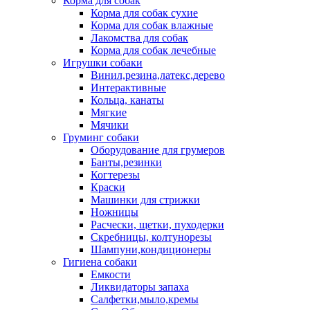
Корма для собак
Корма для собак сухие
Корма для собак влажные
Лакомства для собак
Корма для собак лечебные
Игрушки собаки
Винил,резина,латекс,дерево
Интерактивные
Кольца, канаты
Мягкие
Мячики
Груминг собаки
Оборудование для грумеров
Банты,резинки
Когтерезы
Краски
Машинки для стрижки
Ножницы
Расчески, щетки, пуходерки
Скребницы, колтунорезы
Шампуни,кондиционеры
Гигиена собаки
Емкости
Ликвидаторы запаха
Салфетки,мыло,кремы