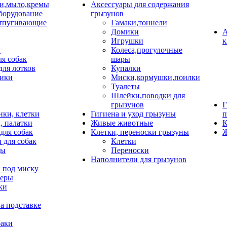
и,мыло,кремы
Аксессуары для содержания
борудование
грызунов
тпугивающие
Гамаки,тоннели
Домики
А
Игрушки
к
и
Колеса,прогулочные
ля собак
шары
для лотков
Купалки
ики
Миски,кормушки,поилки
Туалеты
Шлейки,поводки для
грызунов
Г
нки, клетки
Гигиена и уход грызуны
п
, палатки
Живые животные
К
для собак
Клетки, переноски грызуны
Ж
 для собак
Клетки
цы
Переноски
Наполнители для грызунов
 под миску
неры
ки
а подставке
баки