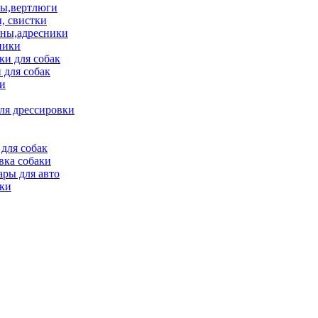
ы,вертлюги
, свистки
ны,адресники
ники
и для собак
 для собак
и
ля дрессировки
для собак
вка собаки
ары для авто
ки