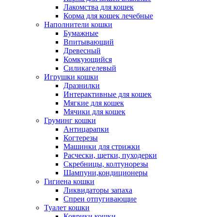
Лакомства для кошек
Корма для кошек лечебные
Наполнители кошки
Бумажные
Впитывающий
Древесный
Комкующийся
Силикагелевый
Игрушки кошки
Дразнилки
Интерактивные для кошек
Мягкие для кошек
Мячики для кошек
Груминг кошки
Антицарапки
Когтерезы
Машинки для стрижки
Расчески, щетки, пуходерки
Скребницы, колтунорезы
Шампуни,кондиционеры
Гигиена кошки
Ликвидаторы запаха
Спреи отпугивающие
Туалет кошки
Коврики кошки