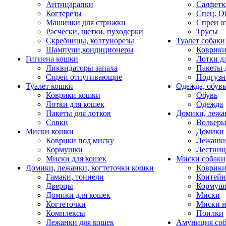
Антицарапки
Салфетк
Когтерезы
Спец. О
Машинки для стрижки
Спреи о
Расчески, щетки, пуходерки
Трусы
Скребницы, колтунорезы
Туалет собаки
Шампуни,кондиционеры
Коврик
Гигиена кошки
Лотки д
Ликвидаторы запаха
Пакеты 
Спреи отпугивающие
Подгузн
Туалет кошки
Одежда, обувь
Коврики кошки
Обувь
Лотки для кошек
Одежда
Пакеты для лотков
Домики, лежа
Совки
Вольеры
Миски кошки
Домики 
Коврики под миску
Лежанки
Кормушки
Лестни
Миски для кошек
Миски собаки
Домики, лежанки, когтеточки кошки
Коврики
Гамаки, тоннели
Контей
Дверцы
Кормуш
Домики для кошек
Миски
Когтеточки
Миски н
Комплексы
Поилки
Лежанки для кошек
Амуниция со