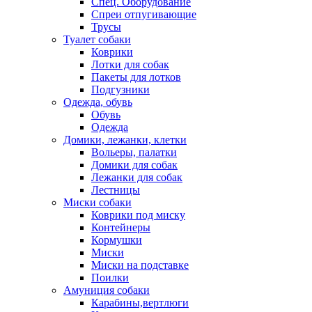
Спец. Оборудование
Спреи отпугивающие
Трусы
Туалет собаки
Коврики
Лотки для собак
Пакеты для лотков
Подгузники
Одежда, обувь
Обувь
Одежда
Домики, лежанки, клетки
Вольеры, палатки
Домики для собак
Лежанки для собак
Лестницы
Миски собаки
Коврики под миску
Контейнеры
Кормушки
Миски
Миски на подставке
Поилки
Амуниция собаки
Карабины,вертлюги