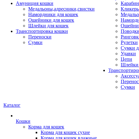
Амуниция кошки
Карабин
Медальоны,адресники,свистки
Кликеры
Намордники для кошек
Медальо
Ошейники для кошек
Наморд
Шлейки для кошек
Ошейник
Транспортировка кошки
Поводки
Переноски
Ринговк
Сумки
Рулетки
Сумки д
Удавки
Цепи
Шлейки 
Транспортиро
Аксессу
Перенос
Сумки
Каталог
Кошки
Корма для кошек
Корма для кошек сухие
Корма для кошек влажные