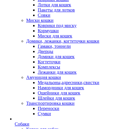
Лотки для кошек
Пакеты для лотков
Совки
Миски кошки
Коврики под миску
Кормушки
Миски для кошек
Домики, лежанки, когтеточки кошки
Гамаки, тоннели
Дверцы
Домики для кошек
Когтеточки
Комплексы
Лежанки для кошек
Амуниция кошки
Медальоны,адресники,свистки
Намордники для кошек
Ошейники для кошек
Шлейки для кошек
Транспортировка кошки
Переноски
Сумки
Собаки