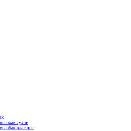
ак
ля собак сухие
ля собак влажные