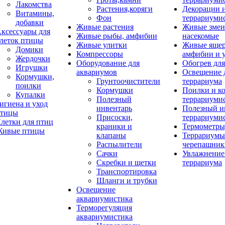
Лакомства
Растения,коряги
Декорации 
Витамины,
Фон
террариуми
добавки
Живые растения
Живые змеи
ксессуары для
Живые рыбы, амфибии
насекомые
леток птицы
Живые улитки
Живые яще
Домики
Компрессоры
амфибии и 
Жердочки
Оборудование для
Обогрев для
Игрушки
аквариумов
Освещение 
Кормушки,
Грунтоочистители
террариума
поилки
Кормушки
Поилки и к
Купалки
Полезный
террариуми
игиена и уход
инвентарь
Полезный и
тицы
Присоски,
террариуми
летки для птиц
краники и
Термометры
ивые птицы
клапаны
Террариумы
Распылители
черепашник
Сачки
Увлажнение 
Скребки и щетки
террариума
Транспортировка
Шланги и трубки
Освещение
аквариумистика
Терморегуляция
аквариумистика