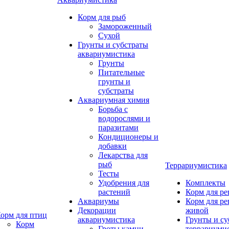
Корм для рыб
Замороженный
Сухой
Грунты и субстраты
аквариумистика
Грунты
Питательные
грунты и
субстраты
Аквариумная химия
Борьба с
водорослями и
паразитами
Кондиционеры и
добавки
Лекарства для
рыб
Террариумистика
Тесты
Удобрения для
Комплекты
растений
Корм для р
Аквариумы
Корм для р
Декорации
живой
орм для птиц
аквариумистика
Грунты и су
Корм
Гроты,камни
террариуми