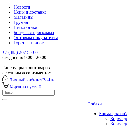
Новости
Цены и доставка
Магазины
Груминг
Ветклиника
Бонусная программа
Оптовым покупателям
Горсть в приют
+7 (383) 207-55-00
ежедневно 9:00 - 20:00
Гипермаркет зоотоваров
с лучшим ассортиментом
Личный кабинет
Войти
Корзина
пуста
0
Собаки
Корма для соб
Корма д
Корма д