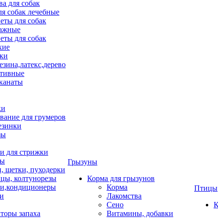
ва для собак
ля собак лечебные
еты для собак
ажные
еты для собак
хие
ки
езина,латекс,дерево
тивные
 канаты
ки
вание для грумеров
езинки
зы
 для стрижки
цы
Грызуны
и, щетки, пуходерки
цы, колтунорезы
Корма для грызунов
и,кондиционеры
Корма
Птицы
ки
Лакомства
Сено
К
торы запаха
Витамины, добавки