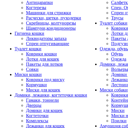
Антицарапки
Салфетк
Когтерезы
Спец. О
Машинки для стрижки
Спреи о
Расчески, щетки, пуходерки
Трусы
Скребницы, колтунорезы
Туалет собаки
Шампуни,кондиционеры
Коврик
Гигиена кошки
Лотки д
Ликвидаторы запаха
Пакеты 
Спреи отпугивающие
Подгузн
Туалет кошки
Одежда, обувь
Коврики кошки
Обувь
Лотки для кошек
Одежда
Пакеты для лотков
Домики, лежа
Совки
Вольеры
Миски кошки
Домики 
Коврики под миску
Лежанки
Кормушки
Лестни
Миски для кошек
Миски собаки
Домики, лежанки, когтеточки кошки
Коврики
Гамаки, тоннели
Контей
Дверцы
Кормуш
Домики для кошек
Миски
Когтеточки
Миски н
Комплексы
Поилки
Лежанки для кошек
Амуниция со