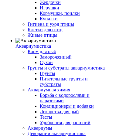
Жердочки
Игрушки
Кормушки, поилки
Купалки
Гигиена и уход птицы
Клетки для птиц
Живые птицы
Аквариумистика
Корм для рыб
Замороженный
Сухой
Грунты и субстраты аквариумистика
Грунты
Питательные грунты и
субстраты
Аквариумная химия
Борьба с водорослями и
паразитами
Кондиционеры и добавки
Лекарства для рыб
Тесты
Удобрения для растений
Аквариумы
Декорации аквариумистика