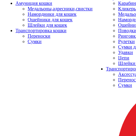
Амуниция кошки
Карабин
Медальоны,адресники,свистки
Кликеры
Намордники для кошек
Медальо
Ошейники для кошек
Наморд
Шлейки для кошек
Ошейник
Транспортировка кошки
Поводки
Переноски
Ринговк
Сумки
Рулетки
Сумки д
Удавки
Цепи
Шлейки 
Транспортиро
Аксессу
Перенос
Сумки