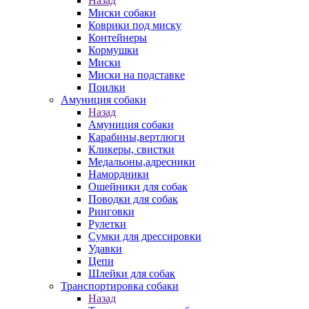
Назад
Миски собаки
Коврики под миску
Контейнеры
Кормушки
Миски
Миски на подставке
Поилки
Амуниция собаки
Назад
Амуниция собаки
Карабины,вертлюги
Кликеры, свистки
Медальоны,адресники
Намордники
Ошейники для собак
Поводки для собак
Ринговки
Рулетки
Сумки для дрессировки
Удавки
Цепи
Шлейки для собак
Транспортировка собаки
Назад