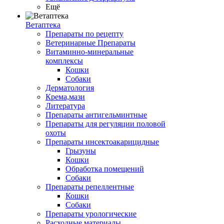
Ещё
Ветаптека
Препараты по рецепту
Ветеринарные Препараты
Витаминно-минеральные
комплексы
Кошки
Собаки
Дерматология
Крема,мази
Литература
Препараты антигельминтные
Препараты для регуляции половой
охоты
Препараты инсектоакарицидные
Грызуны
Кошки
Обработка помещений
Собаки
Препараты репеллентные
Кошки
Собаки
Препараты урологические
Расходные материалы