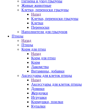
Гигиена и уход грызуны
Живые животные
Клетки, переноски грызуны
Назад
Клетки, переноски грызуны
Клетки
Переноски
Наполнители для грызунов
Птицы
Назад
Птицы
Корм для птиц
Назад
Корм для птиц
Корм
Лакомства
Витамины, добавки
Аксессуары для клеток птицы
Назад
Аксессуары для клеток птицы
Домики
Жердочки
Игрушки
Кормушки, поилки
Купалки