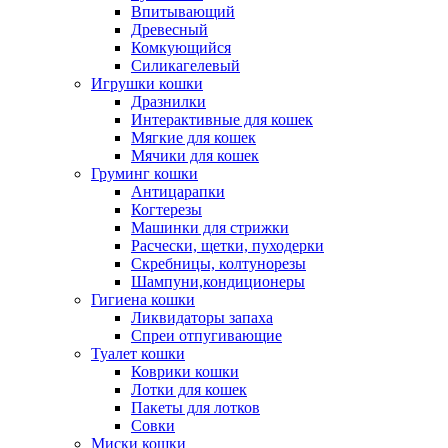
Впитывающий
Древесный
Комкующийся
Силикагелевый
Игрушки кошки
Дразнилки
Интерактивные для кошек
Мягкие для кошек
Мячики для кошек
Груминг кошки
Антицарапки
Когтерезы
Машинки для стрижки
Расчески, щетки, пуходерки
Скребницы, колтунорезы
Шампуни,кондиционеры
Гигиена кошки
Ликвидаторы запаха
Спреи отпугивающие
Туалет кошки
Коврики кошки
Лотки для кошек
Пакеты для лотков
Совки
Миски кошки