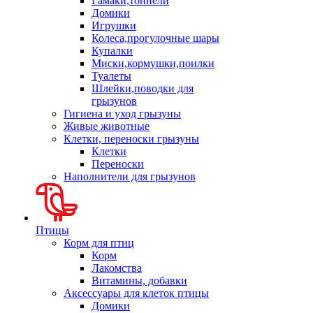
Гамаки,тоннели
Домики
Игрушки
Колеса,прогулочные шары
Купалки
Миски,кормушки,поилки
Туалеты
Шлейки,поводки для
грызунов
Гигиена и уход грызуны
Живые животные
Клетки, переноски грызуны
Клетки
Переноски
Наполнители для грызунов
Птицы
Корм для птиц
Корм
Лакомства
Витамины, добавки
Аксессуары для клеток птицы
Домики