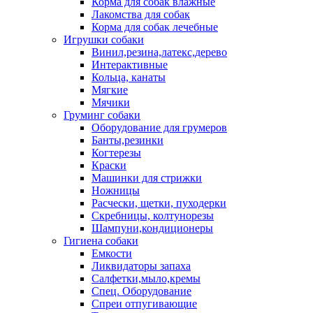
Корма для собак влажные
Лакомства для собак
Корма для собак лечебные
Игрушки собаки
Винил,резина,латекс,дерево
Интерактивные
Кольца, канаты
Мягкие
Мячики
Груминг собаки
Оборудование для грумеров
Банты,резинки
Когтерезы
Краски
Машинки для стрижки
Ножницы
Расчески, щетки, пуходерки
Скребницы, колтунорезы
Шампуни,кондиционеры
Гигиена собаки
Емкости
Ликвидаторы запаха
Салфетки,мыло,кремы
Спец. Оборудование
Спреи отпугивающие