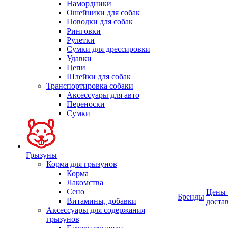
Намордники
Ошейники для собак
Поводки для собак
Ринговки
Рулетки
Сумки для дрессировки
Удавки
Цепи
Шлейки для собак
Транспортировка собаки
Аксессуары для авто
Переноски
Сумки
Грызуны
Корма для грызунов
Корма
Лакомства
Сено
Цены
Бренды
Витамины, добавки
доста
Аксессуары для содержания
грызунов