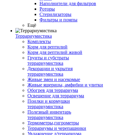
Наполнители для фильтров
Роторы
Стерилизаторы
Фильтры и помпы
Ещё
Террариумистика
Комплекты
Корм для рептилий
Корм для рептилий живой
Грунты и субстраты
террариумистика
Декорации и укрытия
террариумистика
Живые змеи и насекомые
Живые ящерицы, амфибии и улитки
Обогрев для террариума
Освещение для террариума
Поилки и кормушки
террариумистика
Полезный инвентарь
террариумистика
Термометры,гигрометры
Террариумы и черепашники
Увлажнение д/террариума