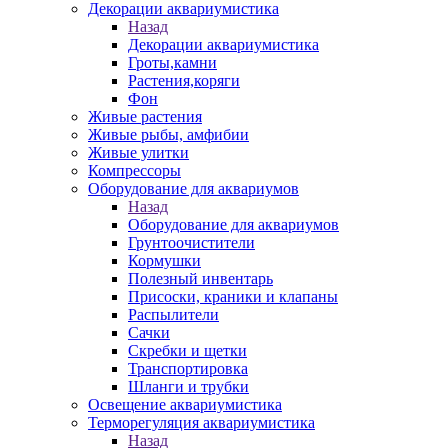
Декорации аквариумистика
Назад
Декорации аквариумистика
Гроты,камни
Растения,коряги
Фон
Живые растения
Живые рыбы, амфибии
Живые улитки
Компрессоры
Оборудование для аквариумов
Назад
Оборудование для аквариумов
Грунтоочистители
Кормушки
Полезный инвентарь
Присоски, краники и клапаны
Распылители
Сачки
Скребки и щетки
Транспортировка
Шланги и трубки
Освещение аквариумистика
Терморегуляция аквариумистика
Назад