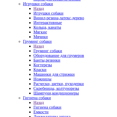
Игрушки собаки
Назад
Игрушки собаки
Винил,резина,латекс,дерево
Интерактивные
Кольца, канаты
Мягкие
Мячики
Груминг собаки
Назад
Груминг собаки
Оборудование для грумеров
Банты,резинки
Когтерезы
Краски
Машинки для стрижки
Ножницы
Расчески, щетки, пуходерки
Скребницы, колтунорезы
Шампуни,кондиционеры
Гигиена собаки
Назад
Гигиена собаки
Емкости
Ликвидаторы запаха