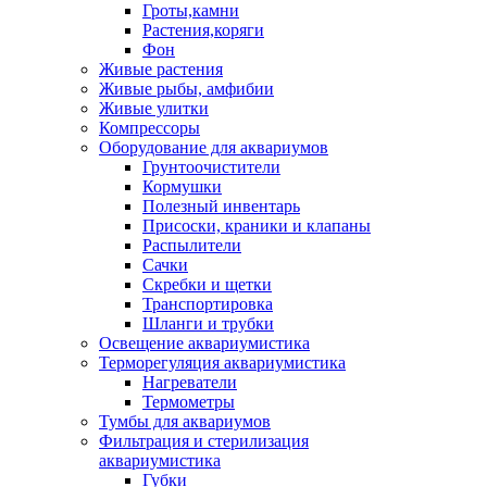
Гроты,камни
Растения,коряги
Фон
Живые растения
Живые рыбы, амфибии
Живые улитки
Компрессоры
Оборудование для аквариумов
Грунтоочистители
Кормушки
Полезный инвентарь
Присоски, краники и клапаны
Распылители
Сачки
Скребки и щетки
Транспортировка
Шланги и трубки
Освещение аквариумистика
Терморегуляция аквариумистика
Нагреватели
Термометры
Тумбы для аквариумов
Фильтрация и стерилизация
аквариумистика
Губки