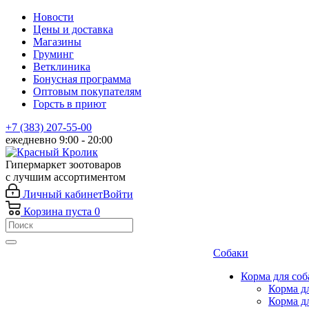
Новости
Цены и доставка
Магазины
Груминг
Ветклиника
Бонусная программа
Оптовым покупателям
Горсть в приют
+7 (383) 207-55-00
ежедневно 9:00 - 20:00
Гипермаркет зоотоваров
с лучшим ассортиментом
Личный кабинет
Войти
Корзина
пуста
0
Собаки
Корма для соб
Корма д
Корма д