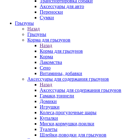
Транспортировка собаки
Аксессуары для авто
Переноски
Сумки
Грызуны
Назад
Грызуны
Корма для грызунов
Назад
Корма для грызунов
Корма
Лакомства
Сено
Витамины, добавки
Аксессуары для содержания грызунов
Назад
Аксессуары для содержания грызунов
Гамаки,тоннели
Домики
Игрушки
Колеса,прогулочные шары
Купалки
Миски,кормушки,поилки
Туалеты
Шлейки,поводки для грызунов