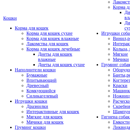
Лакомст
Корма д
Ди
вл
Кошки
Ди
Корма для кошек
су
Корма для кошек сухие
Игрушки соба
Корма для кошек влажные
Винил,р
Лакомства для кошек
Интерак
Корма для кошек лечебные
Кольца,
Диеты для кошек
Мягкие
влажные
Мячики
Диеты для кошек сухие
Груминг соба
Наполнители кошки
Оборудо
Бумажные
Банты,р
Впитывающий
Когтере
Древесный
Краски
Комкующийся
Машинки
Силикагелевый
Ножни
Игрушки кошки
Расческ
Дразнилки
Скребни
Интерактивные для кошек
Шампун
Мягкие для кошек
Гигиена соба
Мячики для кошек
Емкости
Груминг кошки
Ликвида