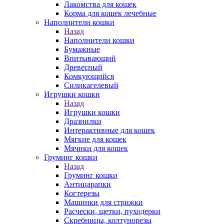
Лакомства для кошек
Корма для кошек лечебные
Наполнители кошки
Назад
Наполнители кошки
Бумажные
Впитывающий
Древесный
Комкующийся
Силикагелевый
Игрушки кошки
Назад
Игрушки кошки
Дразнилки
Интерактивные для кошек
Мягкие для кошек
Мячики для кошек
Груминг кошки
Назад
Груминг кошки
Антицарапки
Когтерезы
Машинки для стрижки
Расчески, щетки, пуходерки
Скребницы, колтунорезы