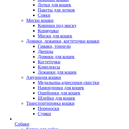
Лотки для кошек
Пакеты для лотков
Совки
Миски кошки
Коврики под миску
Кормушки
Миски для кошек
Домики, лежанки, когтеточки кошки
Гамаки, тоннели
Дверцы
Домики для кошек
Когтеточки
Комплексы
Лежанки для кошек
Амуниция кошки
Медальоны,адресники,свистки
Намордники для кошек
Ошейники для кошек
Шлейки для кошек
Транспортировка кошки
Переноски
Сумки
Собаки