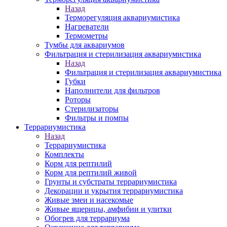
Назад
Терморегуляция аквариумистика
Нагреватели
Термометры
Тумбы для аквариумов
Фильтрация и стерилизация аквариумистика
Назад
Фильтрация и стерилизация аквариумистика
Губки
Наполнители для фильтров
Роторы
Стерилизаторы
Фильтры и помпы
Террариумистика
Назад
Террариумистика
Комплекты
Корм для рептилий
Корм для рептилий живой
Грунты и субстраты террариумистика
Декорации и укрытия террариумистика
Живые змеи и насекомые
Живые ящерицы, амфибии и улитки
Обогрев для террариума