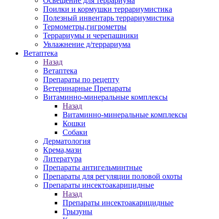
Освещение для террариума
Поилки и кормушки террариумистика
Полезный инвентарь террариумистика
Термометры,гигрометры
Террариумы и черепашники
Увлажнение д/террариума
Ветаптека
Назад
Ветаптека
Препараты по рецепту
Ветеринарные Препараты
Витаминно-минеральные комплексы
Назад
Витаминно-минеральные комплексы
Кошки
Собаки
Дерматология
Крема,мази
Литература
Препараты антигельминтные
Препараты для регуляции половой охоты
Препараты инсектоакарицидные
Назад
Препараты инсектоакарицидные
Грызуны