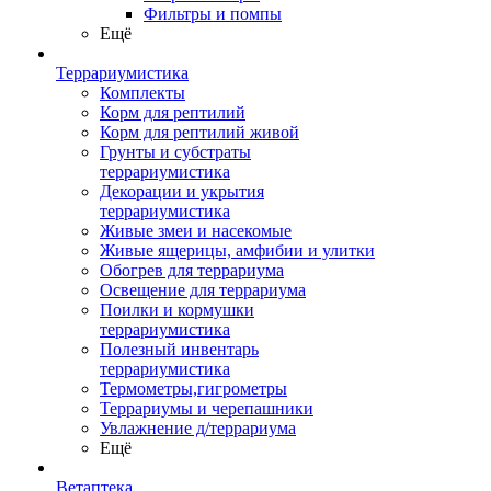
Фильтры и помпы
Ещё
Террариумистика
Комплекты
Корм для рептилий
Корм для рептилий живой
Грунты и субстраты
террариумистика
Декорации и укрытия
террариумистика
Живые змеи и насекомые
Живые ящерицы, амфибии и улитки
Обогрев для террариума
Освещение для террариума
Поилки и кормушки
террариумистика
Полезный инвентарь
террариумистика
Термометры,гигрометры
Террариумы и черепашники
Увлажнение д/террариума
Ещё
Ветаптека