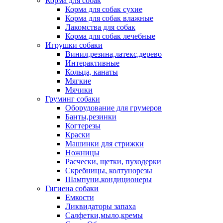
Корма для собак
Корма для собак сухие
Корма для собак влажные
Лакомства для собак
Корма для собак лечебные
Игрушки собаки
Винил,резина,латекс,дерево
Интерактивные
Кольца, канаты
Мягкие
Мячики
Груминг собаки
Оборудование для грумеров
Банты,резинки
Когтерезы
Краски
Машинки для стрижки
Ножницы
Расчески, щетки, пуходерки
Скребницы, колтунорезы
Шампуни,кондиционеры
Гигиена собаки
Емкости
Ликвидаторы запаха
Салфетки,мыло,кремы