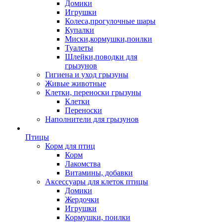
Домики
Игрушки
Колеса,прогулочные шары
Купалки
Миски,кормушки,поилки
Туалеты
Шлейки,поводки для
грызунов
Гигиена и уход грызуны
Живые животные
Клетки, переноски грызуны
Клетки
Переноски
Наполнители для грызунов
Птицы
Корм для птиц
Корм
Лакомства
Витамины, добавки
Аксессуары для клеток птицы
Домики
Жердочки
Игрушки
Кормушки, поилки