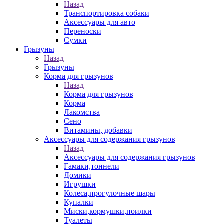
Назад
Транспортировка собаки
Аксессуары для авто
Переноски
Сумки
Грызуны
Назад
Грызуны
Корма для грызунов
Назад
Корма для грызунов
Корма
Лакомства
Сено
Витамины, добавки
Аксессуары для содержания грызунов
Назад
Аксессуары для содержания грызунов
Гамаки,тоннели
Домики
Игрушки
Колеса,прогулочные шары
Купалки
Миски,кормушки,поилки
Туалеты