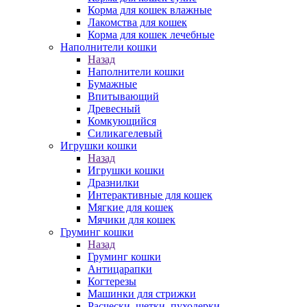
Корма для кошек влажные
Лакомства для кошек
Корма для кошек лечебные
Наполнители кошки
Назад
Наполнители кошки
Бумажные
Впитывающий
Древесный
Комкующийся
Силикагелевый
Игрушки кошки
Назад
Игрушки кошки
Дразнилки
Интерактивные для кошек
Мягкие для кошек
Мячики для кошек
Груминг кошки
Назад
Груминг кошки
Антицарапки
Когтерезы
Машинки для стрижки
Расчески, щетки, пуходерки