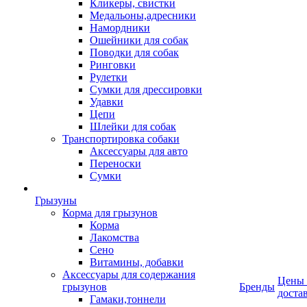
Кликеры, свистки
Медальоны,адресники
Намордники
Ошейники для собак
Поводки для собак
Ринговки
Рулетки
Сумки для дрессировки
Удавки
Цепи
Шлейки для собак
Транспортировка собаки
Аксессуары для авто
Переноски
Сумки
Грызуны
Корма для грызунов
Корма
Лакомства
Сено
Витамины, добавки
Аксессуары для содержания
Цены
грызунов
Бренды
доста
Гамаки,тоннели