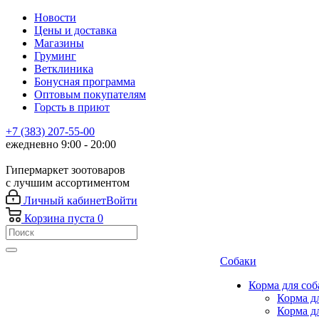
Новости
Цены и доставка
Магазины
Груминг
Ветклиника
Бонусная программа
Оптовым покупателям
Горсть в приют
+7 (383) 207-55-00
ежедневно 9:00 - 20:00
Гипермаркет зоотоваров
с лучшим ассортиментом
Личный кабинет
Войти
Корзина
пуста
0
Собаки
Корма для соб
Корма д
Корма д