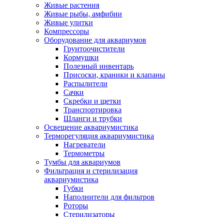
Живые растения
Живые рыбы, амфибии
Живые улитки
Компрессоры
Оборудование для аквариумов
Грунтоочистители
Кормушки
Полезный инвентарь
Присоски, краники и клапаны
Распылители
Сачки
Скребки и щетки
Транспортировка
Шланги и трубки
Освещение аквариумистика
Терморегуляция аквариумистика
Нагреватели
Термометры
Тумбы для аквариумов
Фильтрация и стерилизация
аквариумистика
Губки
Наполнители для фильтров
Роторы
Стерилизаторы