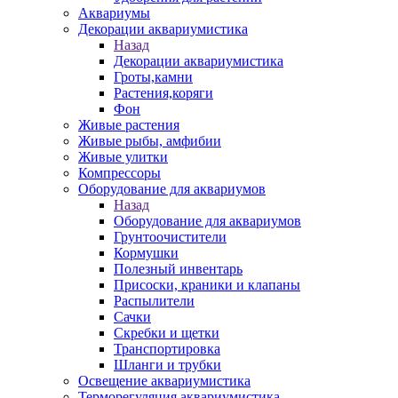
Аквариумы
Декорации аквариумистика
Назад
Декорации аквариумистика
Гроты,камни
Растения,коряги
Фон
Живые растения
Живые рыбы, амфибии
Живые улитки
Компрессоры
Оборудование для аквариумов
Назад
Оборудование для аквариумов
Грунтоочистители
Кормушки
Полезный инвентарь
Присоски, краники и клапаны
Распылители
Сачки
Скребки и щетки
Транспортировка
Шланги и трубки
Освещение аквариумистика
Терморегуляция аквариумистика