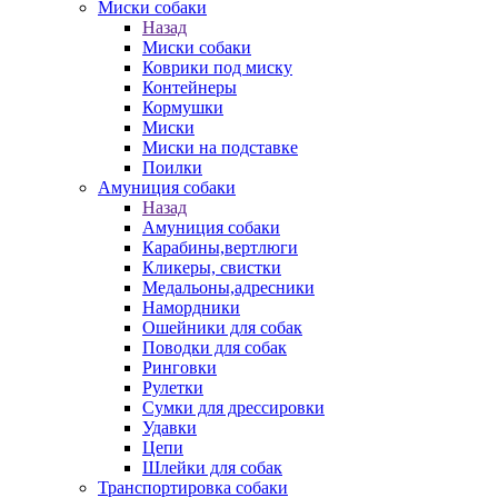
Миски собаки
Назад
Миски собаки
Коврики под миску
Контейнеры
Кормушки
Миски
Миски на подставке
Поилки
Амуниция собаки
Назад
Амуниция собаки
Карабины,вертлюги
Кликеры, свистки
Медальоны,адресники
Намордники
Ошейники для собак
Поводки для собак
Ринговки
Рулетки
Сумки для дрессировки
Удавки
Цепи
Шлейки для собак
Транспортировка собаки