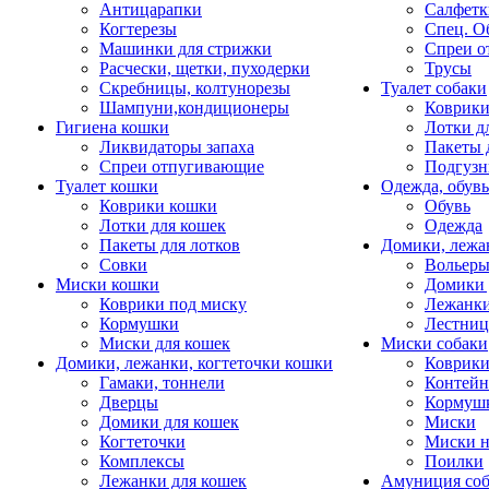
Антицарапки
Салфетк
Когтерезы
Спец. О
Машинки для стрижки
Спреи о
Расчески, щетки, пуходерки
Трусы
Скребницы, колтунорезы
Туалет собаки
Шампуни,кондиционеры
Коврик
Гигиена кошки
Лотки д
Ликвидаторы запаха
Пакеты 
Спреи отпугивающие
Подгузн
Туалет кошки
Одежда, обувь
Коврики кошки
Обувь
Лотки для кошек
Одежда
Пакеты для лотков
Домики, лежа
Совки
Вольеры
Миски кошки
Домики 
Коврики под миску
Лежанки
Кормушки
Лестни
Миски для кошек
Миски собаки
Домики, лежанки, когтеточки кошки
Коврики
Гамаки, тоннели
Контей
Дверцы
Кормуш
Домики для кошек
Миски
Когтеточки
Миски н
Комплексы
Поилки
Лежанки для кошек
Амуниция со