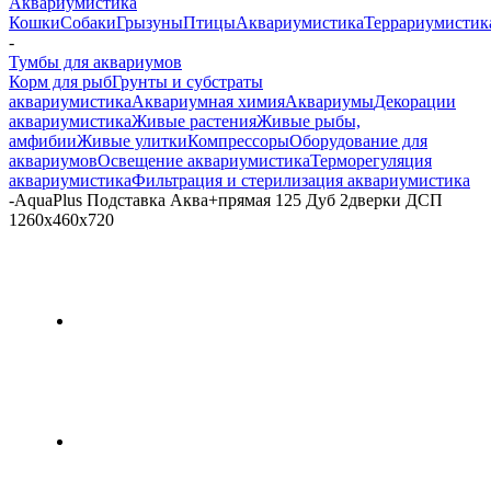
Аквариумистика
Кошки
Собаки
Грызуны
Птицы
Аквариумистика
Террариумистик
-
Тумбы для аквариумов
Корм для рыб
Грунты и субстраты
аквариумистика
Аквариумная химия
Аквариумы
Декорации
аквариумистика
Живые растения
Живые рыбы,
амфибии
Живые улитки
Компрессоры
Оборудование для
аквариумов
Освещение аквариумистика
Терморегуляция
аквариумистика
Фильтрация и стерилизация аквариумистика
-
AquaPlus Подставка Аква+прямая 125 Дуб 2дверки ДСП
1260х460х720