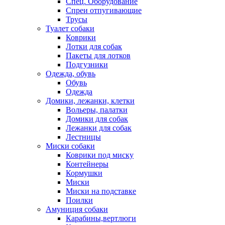
Спец. Оборудование
Спреи отпугивающие
Трусы
Туалет собаки
Коврики
Лотки для собак
Пакеты для лотков
Подгузники
Одежда, обувь
Обувь
Одежда
Домики, лежанки, клетки
Вольеры, палатки
Домики для собак
Лежанки для собак
Лестницы
Миски собаки
Коврики под миску
Контейнеры
Кормушки
Миски
Миски на подставке
Поилки
Амуниция собаки
Карабины,вертлюги