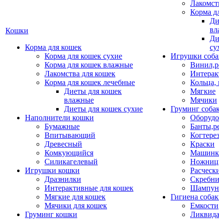
Лакомст
Корма д
Ди
вл
Кошки
Ди
Корма для кошек
су
Корма для кошек сухие
Игрушки соба
Корма для кошек влажные
Винил,р
Лакомства для кошек
Интерак
Корма для кошек лечебные
Кольца,
Диеты для кошек
Мягкие
влажные
Мячики
Диеты для кошек сухие
Груминг соба
Наполнители кошки
Оборудо
Бумажные
Банты,р
Впитывающий
Когтере
Древесный
Краски
Комкующийся
Машинки
Силикагелевый
Ножни
Игрушки кошки
Расческ
Дразнилки
Скребни
Интерактивные для кошек
Шампун
Мягкие для кошек
Гигиена соба
Мячики для кошек
Емкости
Груминг кошки
Ликвида