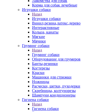
Лакомства для собак
Корма для собак лечебные
Игрушки собаки
Назад
Игрушки собаки
Винил,резина,латекс,дерево
Интерактивные
Кольца, канаты
Мягкие
Мячики
Груминг собаки
Назад
Груминг собаки
Оборудование для грумеров
Банты,резинки
Когтерезы
Краски
Машинки для стрижки
Ножницы
Расчески, щетки, пуходерки
Скребницы, колтунорезы
Шампуни,кондиционеры
Гигиена собаки
Назад
Гигиена собаки