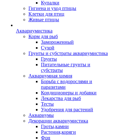
Купалки
Гигиена и уход птицы
Клетки для птиц
Живые птицы
Аквариумистика
Корм для рыб
Замороженный
Сухой
Грунты и субстраты аквариумистика
Грунты
Питательные грунты и
субстраты
Аквариумная химия
Борьба с водорослями и
паразитами
Кондиционеры и добавки
Лекарства для рыб
Тесты
Удобрения для растений
Аквариумы
Декорации аквариумистика
Гроты,камни
Растения,коряги
Фон