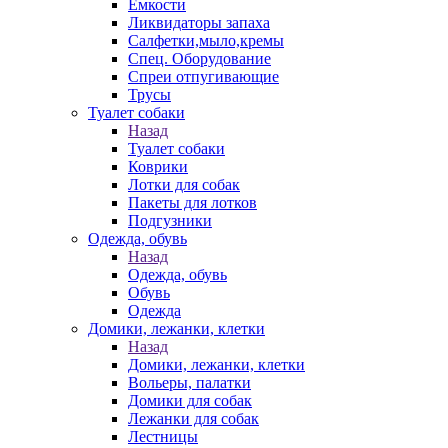
Емкости
Ликвидаторы запаха
Салфетки,мыло,кремы
Спец. Оборудование
Спреи отпугивающие
Трусы
Туалет собаки
Назад
Туалет собаки
Коврики
Лотки для собак
Пакеты для лотков
Подгузники
Одежда, обувь
Назад
Одежда, обувь
Обувь
Одежда
Домики, лежанки, клетки
Назад
Домики, лежанки, клетки
Вольеры, палатки
Домики для собак
Лежанки для собак
Лестницы