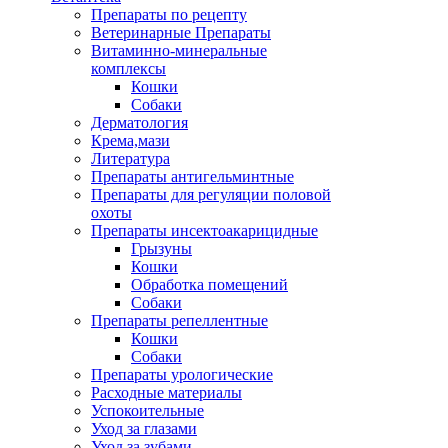
Препараты по рецепту
Ветеринарные Препараты
Витаминно-минеральные
комплексы
Кошки
Собаки
Дерматология
Крема,мази
Литература
Препараты антигельминтные
Препараты для регуляции половой
охоты
Препараты инсектоакарицидные
Грызуны
Кошки
Обработка помещений
Собаки
Препараты репеллентные
Кошки
Собаки
Препараты урологические
Расходные материалы
Успокоительные
Уход за глазами
Уход за зубами