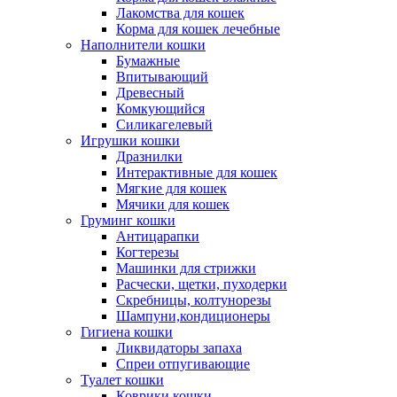
Лакомства для кошек
Корма для кошек лечебные
Наполнители кошки
Бумажные
Впитывающий
Древесный
Комкующийся
Силикагелевый
Игрушки кошки
Дразнилки
Интерактивные для кошек
Мягкие для кошек
Мячики для кошек
Груминг кошки
Антицарапки
Когтерезы
Машинки для стрижки
Расчески, щетки, пуходерки
Скребницы, колтунорезы
Шампуни,кондиционеры
Гигиена кошки
Ликвидаторы запаха
Спреи отпугивающие
Туалет кошки
Коврики кошки