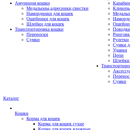
Амуниция кошки
Карабин
Медальоны,адресники,свистки
Кликеры
Намордники для кошек
Медальо
Ошейники для кошек
Наморд
Шлейки для кошек
Ошейник
Транспортировка кошки
Поводки
Переноски
Ринговк
Сумки
Рулетки
Сумки д
Удавки
Цепи
Шлейки 
Транспортиро
Аксессу
Перенос
Сумки
Каталог
Кошки
Корма для кошек
Корма для кошек сухие
Корма для кошек влажные