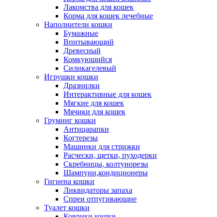
Лакомства для кошек
Корма для кошек лечебные
Наполнители кошки
Бумажные
Впитывающий
Древесный
Комкующийся
Силикагелевый
Игрушки кошки
Дразнилки
Интерактивные для кошек
Мягкие для кошек
Мячики для кошек
Груминг кошки
Антицарапки
Когтерезы
Машинки для стрижки
Расчески, щетки, пуходерки
Скребницы, колтунорезы
Шампуни,кондиционеры
Гигиена кошки
Ликвидаторы запаха
Спреи отпугивающие
Туалет кошки
Коврики кошки