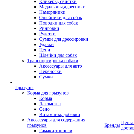
Кликеры, свистки
Медальоны,адресники
Намордники
Ошейники для собак
Поводки для собак
Ринговки
Рулетки
Сумки для дрессировки
Удавки
Цепи
Шлейки для собак
Транспортировка собаки
Аксессуары для авто
Переноски
Сумки
Грызуны
Корма для грызунов
Корма
Лакомства
Сено
Витамины, добавки
Аксессуары для содержания
Цены
грызунов
Бренды
доста
Гамаки,тоннели