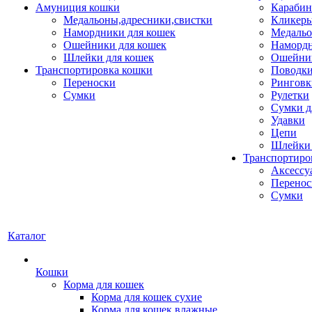
Амуниция кошки
Карабин
Медальоны,адресники,свистки
Кликеры
Намордники для кошек
Медальо
Ошейники для кошек
Наморд
Шлейки для кошек
Ошейник
Транспортировка кошки
Поводки
Переноски
Ринговк
Сумки
Рулетки
Сумки д
Удавки
Цепи
Шлейки 
Транспортиро
Аксессу
Перенос
Сумки
Каталог
Кошки
Корма для кошек
Корма для кошек сухие
Корма для кошек влажные