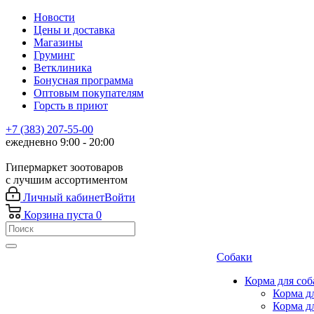
Новости
Цены и доставка
Магазины
Груминг
Ветклиника
Бонусная программа
Оптовым покупателям
Горсть в приют
+7 (383) 207-55-00
ежедневно 9:00 - 20:00
Гипермаркет зоотоваров
с лучшим ассортиментом
Личный кабинет
Войти
Корзина
пуста
0
Собаки
Корма для соб
Корма д
Корма д