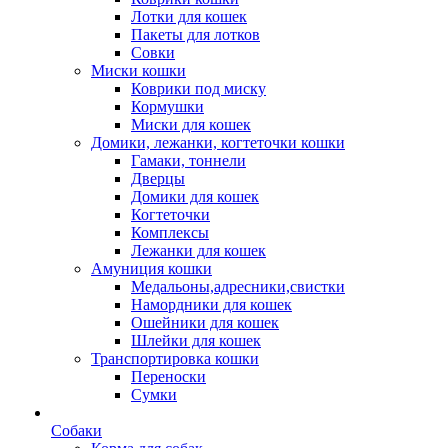
Лотки для кошек
Пакеты для лотков
Совки
Миски кошки
Коврики под миску
Кормушки
Миски для кошек
Домики, лежанки, когтеточки кошки
Гамаки, тоннели
Дверцы
Домики для кошек
Когтеточки
Комплексы
Лежанки для кошек
Амуниция кошки
Медальоны,адресники,свистки
Намордники для кошек
Ошейники для кошек
Шлейки для кошек
Транспортировка кошки
Переноски
Сумки
Собаки