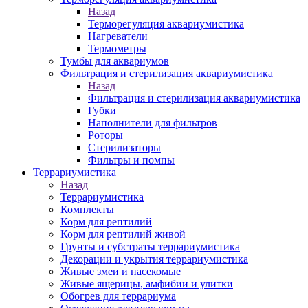
Назад
Терморегуляция аквариумистика
Нагреватели
Термометры
Тумбы для аквариумов
Фильтрация и стерилизация аквариумистика
Назад
Фильтрация и стерилизация аквариумистика
Губки
Наполнители для фильтров
Роторы
Стерилизаторы
Фильтры и помпы
Террариумистика
Назад
Террариумистика
Комплекты
Корм для рептилий
Корм для рептилий живой
Грунты и субстраты террариумистика
Декорации и укрытия террариумистика
Живые змеи и насекомые
Живые ящерицы, амфибии и улитки
Обогрев для террариума