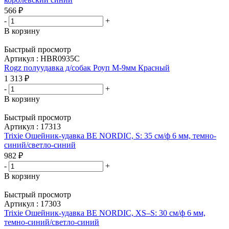
566
₽
-
+
В корзину
Быстрый просмотр
Артикул : HBR0935C
Rogz полуудавка д/собак Роуп M-9мм Красный
1 313
₽
-
+
В корзину
Быстрый просмотр
Артикул : 17313
Trixie Ошейник-удавка BE NORDIC, S: 35 см/ф 6 мм, темно-
синий/светло-синий
982
₽
-
+
В корзину
Быстрый просмотр
Артикул : 17303
Trixie Ошейник-удавка BE NORDIC, XS–S: 30 см/ф 6 мм,
темно-синий/светло-синий