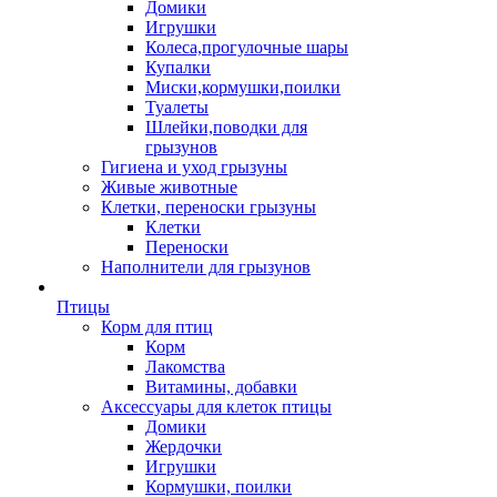
Домики
Игрушки
Колеса,прогулочные шары
Купалки
Миски,кормушки,поилки
Туалеты
Шлейки,поводки для
грызунов
Гигиена и уход грызуны
Живые животные
Клетки, переноски грызуны
Клетки
Переноски
Наполнители для грызунов
Птицы
Корм для птиц
Корм
Лакомства
Витамины, добавки
Аксессуары для клеток птицы
Домики
Жердочки
Игрушки
Кормушки, поилки