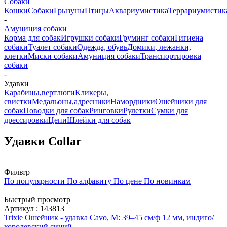
Собаки
Кошки
Собаки
Грызуны
Птицы
Аквариумистика
Террариумистик
-
Амуниция собаки
Корма для собак
Игрушки собаки
Груминг собаки
Гигиена
собаки
Туалет собаки
Одежда, обувь
Домики, лежанки,
клетки
Миски собаки
Амуниция собаки
Транспортировка
собаки
-
Удавки
Карабины,вертлюги
Кликеры,
свистки
Медальоны,адресники
Намордники
Ошейники для
собак
Поводки для собак
Ринговки
Рулетки
Сумки для
дрессировки
Цепи
Шлейки для собак
Удавки Collar
Фильтр
По популярности
По алфавиту
По цене
По новинкам
Быстрый просмотр
Артикул : 143813
Trixie Ошейник - удавка Cavo, М: 39–45 см/ф 12 мм, индиго/
королевский синий