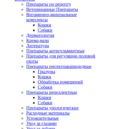
Препараты по рецепту
Ветеринарные Препараты
Витаминно-минеральные
комплексы
Кошки
Собаки
Дерматология
Крема,мази
Литература
Препараты антигельминтные
Препараты для регуляции половой
охоты
Препараты инсектоакарицидные
Грызуны
Кошки
Обработка помещений
Собаки
Препараты репеллентные
Кошки
Собаки
Препараты урологические
Расходные материалы
Успокоительные
Уход за глазами
Уход за зубами