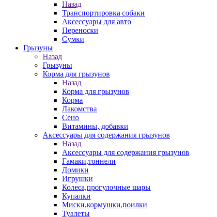
Назад
Транспортировка собаки
Аксессуары для авто
Переноски
Сумки
Грызуны
Назад
Грызуны
Корма для грызунов
Назад
Корма для грызунов
Корма
Лакомства
Сено
Витамины, добавки
Аксессуары для содержания грызунов
Назад
Аксессуары для содержания грызунов
Гамаки,тоннели
Домики
Игрушки
Колеса,прогулочные шары
Купалки
Миски,кормушки,поилки
Туалеты