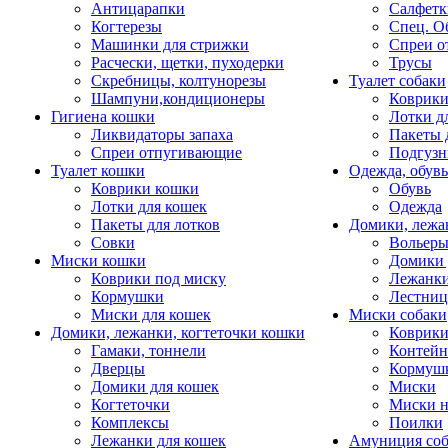
Антицарапки
Салфетк
Когтерезы
Спец. О
Машинки для стрижки
Спреи о
Расчески, щетки, пуходерки
Трусы
Скребницы, колтунорезы
Туалет собаки
Шампуни,кондиционеры
Коврик
Гигиена кошки
Лотки д
Ликвидаторы запаха
Пакеты 
Спреи отпугивающие
Подгузн
Туалет кошки
Одежда, обувь
Коврики кошки
Обувь
Лотки для кошек
Одежда
Пакеты для лотков
Домики, лежа
Совки
Вольеры
Миски кошки
Домики 
Коврики под миску
Лежанки
Кормушки
Лестни
Миски для кошек
Миски собаки
Домики, лежанки, когтеточки кошки
Коврики
Гамаки, тоннели
Контей
Дверцы
Кормуш
Домики для кошек
Миски
Когтеточки
Миски н
Комплексы
Поилки
Лежанки для кошек
Амуниция со