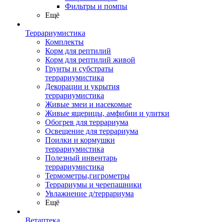
Фильтры и помпы
Ещё
Террариумистика
Комплекты
Корм для рептилий
Корм для рептилий живой
Грунты и субстраты
террариумистика
Декорации и укрытия
террариумистика
Живые змеи и насекомые
Живые ящерицы, амфибии и улитки
Обогрев для террариума
Освещение для террариума
Поилки и кормушки
террариумистика
Полезный инвентарь
террариумистика
Термометры,гигрометры
Террариумы и черепашники
Увлажнение д/террариума
Ещё
Ветаптека