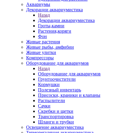
Аквариумы
Декорации аквариумистика
Назад
Декорации аквариумистика
Гроты,камни
Растения,коряги
Фон
Живые растения
Живые рыбы, амфибии
Живые улитки
Компрессоры
Оборудование для аквариумов
Назад
Оборудование для аквариумов
Грунтоочистители
Кормушки
Полезный инвентарь
Присоски, краники и клапаны
Распылители
Сачки
Скребки и щетки
Транспортировка
Шланги и трубки
Освещение аквариумистика
Терморегуляция аквариумистика