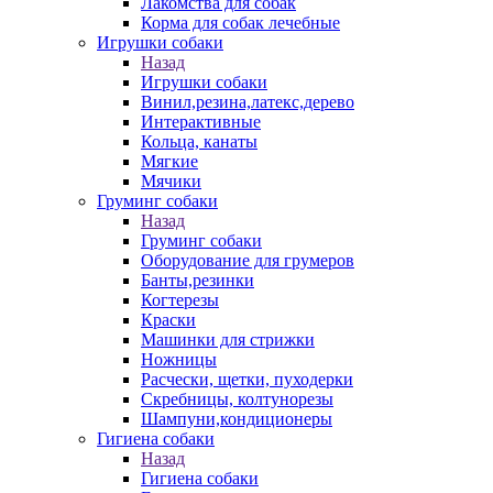
Лакомства для собак
Корма для собак лечебные
Игрушки собаки
Назад
Игрушки собаки
Винил,резина,латекс,дерево
Интерактивные
Кольца, канаты
Мягкие
Мячики
Груминг собаки
Назад
Груминг собаки
Оборудование для грумеров
Банты,резинки
Когтерезы
Краски
Машинки для стрижки
Ножницы
Расчески, щетки, пуходерки
Скребницы, колтунорезы
Шампуни,кондиционеры
Гигиена собаки
Назад
Гигиена собаки