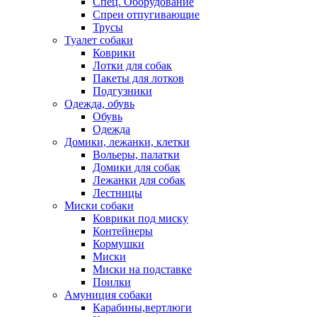
Спец. Оборудование
Спреи отпугивающие
Трусы
Туалет собаки
Коврики
Лотки для собак
Пакеты для лотков
Подгузники
Одежда, обувь
Обувь
Одежда
Домики, лежанки, клетки
Вольеры, палатки
Домики для собак
Лежанки для собак
Лестницы
Миски собаки
Коврики под миску
Контейнеры
Кормушки
Миски
Миски на подставке
Поилки
Амуниция собаки
Карабины,вертлюги