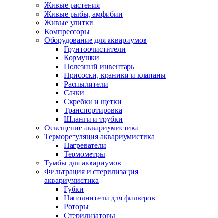
Живые растения
Живые рыбы, амфибии
Живые улитки
Компрессоры
Оборудование для аквариумов
Грунтоочистители
Кормушки
Полезный инвентарь
Присоски, краники и клапаны
Распылители
Сачки
Скребки и щетки
Транспортировка
Шланги и трубки
Освещение аквариумистика
Терморегуляция аквариумистика
Нагреватели
Термометры
Тумбы для аквариумов
Фильтрация и стерилизация
аквариумистика
Губки
Наполнители для фильтров
Роторы
Стерилизаторы