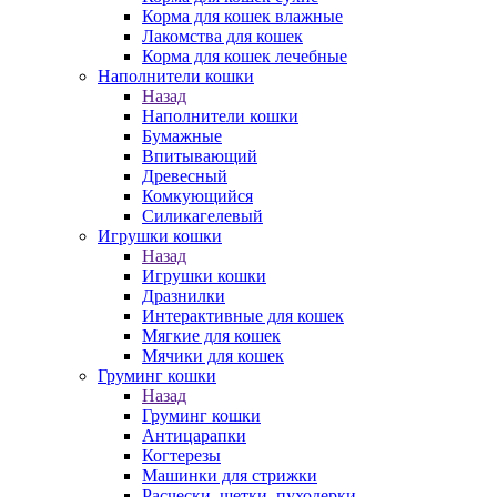
Корма для кошек влажные
Лакомства для кошек
Корма для кошек лечебные
Наполнители кошки
Назад
Наполнители кошки
Бумажные
Впитывающий
Древесный
Комкующийся
Силикагелевый
Игрушки кошки
Назад
Игрушки кошки
Дразнилки
Интерактивные для кошек
Мягкие для кошек
Мячики для кошек
Груминг кошки
Назад
Груминг кошки
Антицарапки
Когтерезы
Машинки для стрижки
Расчески, щетки, пуходерки