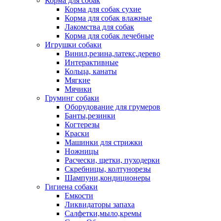
Корма для собак
Корма для собак сухие
Корма для собак влажные
Лакомства для собак
Корма для собак лечебные
Игрушки собаки
Винил,резина,латекс,дерево
Интерактивные
Кольца, канаты
Мягкие
Мячики
Груминг собаки
Оборудование для грумеров
Банты,резинки
Когтерезы
Краски
Машинки для стрижки
Ножницы
Расчески, щетки, пуходерки
Скребницы, колтунорезы
Шампуни,кондиционеры
Гигиена собаки
Емкости
Ликвидаторы запаха
Салфетки,мыло,кремы