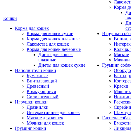
Лакомст
Корма д
Ди
вл
Кошки
Ди
Корма для кошек
су
Корма для кошек сухие
Игрушки соба
Корма для кошек влажные
Винил,р
Лакомства для кошек
Интерак
Корма для кошек лечебные
Кольца,
Диеты для кошек
Мягкие
влажные
Мячики
Диеты для кошек сухие
Груминг соба
Наполнители кошки
Оборудо
Бумажные
Банты,р
Впитывающий
Когтере
Древесный
Краски
Комкующийся
Машинки
Силикагелевый
Ножни
Игрушки кошки
Расческ
Дразнилки
Скребни
Интерактивные для кошек
Шампун
Мягкие для кошек
Гигиена соба
Мячики для кошек
Емкости
Груминг кошки
Ликвида