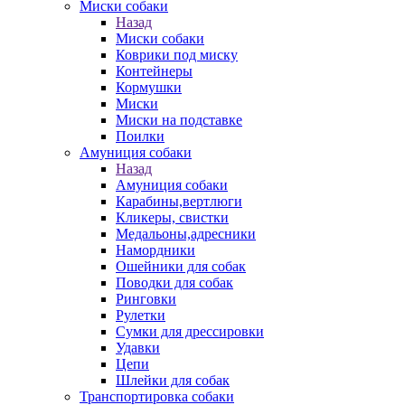
Миски собаки
Назад
Миски собаки
Коврики под миску
Контейнеры
Кормушки
Миски
Миски на подставке
Поилки
Амуниция собаки
Назад
Амуниция собаки
Карабины,вертлюги
Кликеры, свистки
Медальоны,адресники
Намордники
Ошейники для собак
Поводки для собак
Ринговки
Рулетки
Сумки для дрессировки
Удавки
Цепи
Шлейки для собак
Транспортировка собаки