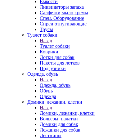
Емкости
Ликвидаторы запаха
Салфетки,мыло,кремы
Спец. Оборудование
Спреи отпугивающие
Трусы
Туалет собаки
Назад
Туалет собаки
Коврики
Лотки для собак
Пакеты для лотков
Подгузники
Одежда, обувь
Назад
Одежда, обувь
Обувь
Одежда
Домики, лежанки, клетки
Назад
Домики, лежанки, клетки
Вольеры, палатки
Домики для собак
Лежанки для собак
Лестницы