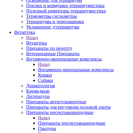
Освещение для террариума
Поилки и кормушки террариумистика
Полезный инвентарь террариумистика
Термометры,гигрометры
Террариумы и черепашники
Увлажнение д/террариума
Ветаптека
Назад
Ветаптека
Препараты по рецепту
Ветеринарные Препараты
Витаминно-минеральные комплексы
Назад
Витаминно-минеральные комплексы
Кошки
Собаки
Дерматология
Крема,мази
Литература
Препараты антигельминтные
Препараты для регуляции половой охоты
Препараты инсектоакарицидные
Назад
Препараты инсектоакарицидные
Грызуны