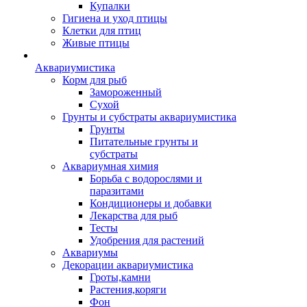
Купалки
Гигиена и уход птицы
Клетки для птиц
Живые птицы
Аквариумистика
Корм для рыб
Замороженный
Сухой
Грунты и субстраты аквариумистика
Грунты
Питательные грунты и
субстраты
Аквариумная химия
Борьба с водорослями и
паразитами
Кондиционеры и добавки
Лекарства для рыб
Тесты
Удобрения для растений
Аквариумы
Декорации аквариумистика
Гроты,камни
Растения,коряги
Фон