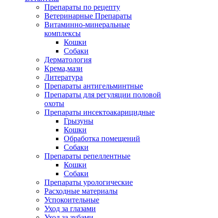
Препараты по рецепту
Ветеринарные Препараты
Витаминно-минеральные
комплексы
Кошки
Собаки
Дерматология
Крема,мази
Литература
Препараты антигельминтные
Препараты для регуляции половой
охоты
Препараты инсектоакарицидные
Грызуны
Кошки
Обработка помещений
Собаки
Препараты репеллентные
Кошки
Собаки
Препараты урологические
Расходные материалы
Успокоительные
Уход за глазами
Уход за зубами