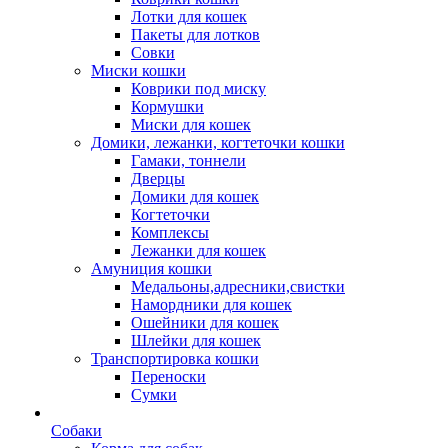
Лотки для кошек
Пакеты для лотков
Совки
Миски кошки
Коврики под миску
Кормушки
Миски для кошек
Домики, лежанки, когтеточки кошки
Гамаки, тоннели
Дверцы
Домики для кошек
Когтеточки
Комплексы
Лежанки для кошек
Амуниция кошки
Медальоны,адресники,свистки
Намордники для кошек
Ошейники для кошек
Шлейки для кошек
Транспортировка кошки
Переноски
Сумки
Собаки