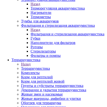
Назад
Терморегуляция аквариумистика
Нагреватели
Термометры
Тумбы для аквариумов
Фильтрация и стерилизация аквариумистика
Назад
Фильтрация и стерилизация аквариумистика
Губки
Наполнители для фильтров
Роторы
Стерилизаторы
Фильтры и помпы
Террариумистика
Назад
Террариумистика
Комплекты
Корм для рептилий
Корм для рептилий живой
Грунты и субстраты террариумистика
Декорации и укрытия террариумистика
Живые змеи и насекомые
Живые ящерицы, амфибии и улитки
Обогрев для террариума