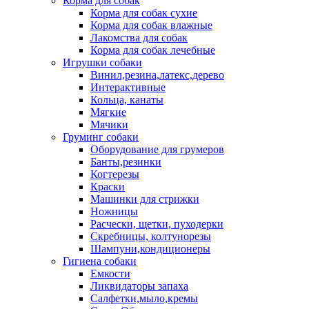
Корма для собак
Корма для собак сухие
Корма для собак влажные
Лакомства для собак
Корма для собак лечебные
Игрушки собаки
Винил,резина,латекс,дерево
Интерактивные
Кольца, канаты
Мягкие
Мячики
Груминг собаки
Оборудование для грумеров
Банты,резинки
Когтерезы
Краски
Машинки для стрижки
Ножницы
Расчески, щетки, пуходерки
Скребницы, колтунорезы
Шампуни,кондиционеры
Гигиена собаки
Емкости
Ликвидаторы запаха
Салфетки,мыло,кремы