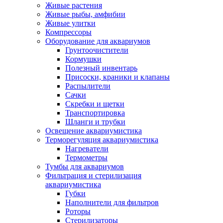
Живые растения
Живые рыбы, амфибии
Живые улитки
Компрессоры
Оборудование для аквариумов
Грунтоочистители
Кормушки
Полезный инвентарь
Присоски, краники и клапаны
Распылители
Сачки
Скребки и щетки
Транспортировка
Шланги и трубки
Освещение аквариумистика
Терморегуляция аквариумистика
Нагреватели
Термометры
Тумбы для аквариумов
Фильтрация и стерилизация
аквариумистика
Губки
Наполнители для фильтров
Роторы
Стерилизаторы