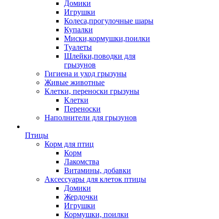
Домики
Игрушки
Колеса,прогулочные шары
Купалки
Миски,кормушки,поилки
Туалеты
Шлейки,поводки для
грызунов
Гигиена и уход грызуны
Живые животные
Клетки, переноски грызуны
Клетки
Переноски
Наполнители для грызунов
Птицы
Корм для птиц
Корм
Лакомства
Витамины, добавки
Аксессуары для клеток птицы
Домики
Жердочки
Игрушки
Кормушки, поилки