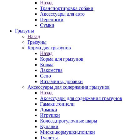
Назад
Транспортировка собаки
Аксессуары для авто
Переноски
Сумки
Грызуны
Назад
Грызуны
Корма для грызунов
Назад
Корма для грызунов
Корма
Лакомства
Сено
Витамины, добавки
Аксессуары для содержания грызунов
Назад
Аксессуары для содержания грызунов
Гамаки,тоннели
Домики
Игрушки
Колеса,прогулочные шары
Купалки
Миски,кормушки,поилки
Туалеты