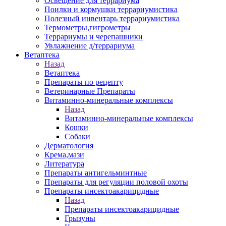
Освещение для террариума
Поилки и кормушки террариумистика
Полезный инвентарь террариумистика
Термометры,гигрометры
Террариумы и черепашники
Увлажнение д/террариума
Ветаптека
Назад
Ветаптека
Препараты по рецепту
Ветеринарные Препараты
Витаминно-минеральные комплексы
Назад
Витаминно-минеральные комплексы
Кошки
Собаки
Дерматология
Крема,мази
Литература
Препараты антигельминтные
Препараты для регуляции половой охоты
Препараты инсектоакарицидные
Назад
Препараты инсектоакарицидные
Грызуны