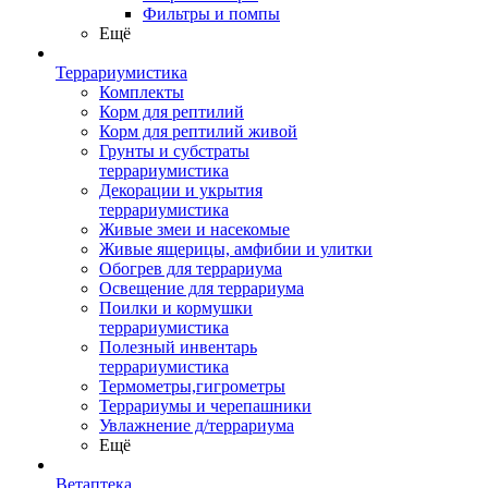
Фильтры и помпы
Ещё
Террариумистика
Комплекты
Корм для рептилий
Корм для рептилий живой
Грунты и субстраты
террариумистика
Декорации и укрытия
террариумистика
Живые змеи и насекомые
Живые ящерицы, амфибии и улитки
Обогрев для террариума
Освещение для террариума
Поилки и кормушки
террариумистика
Полезный инвентарь
террариумистика
Термометры,гигрометры
Террариумы и черепашники
Увлажнение д/террариума
Ещё
Ветаптека