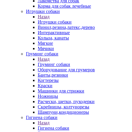
Лакомства для собак
Корма для собак лечебные
Игрушки собаки
Назад
Игрушки собаки
Винил,резина,латекс,дерево
Интерактивные
Кольца, канаты
Мягкие
Мячики
Груминг собаки
Назад
Груминг собаки
Оборудование для грумеров
Банты,резинки
Когтерезы
Краски
Машинки для стрижки
Ножницы
Расчески, щетки, пуходерки
Скребницы, колтунорезы
Шампуни,кондиционеры
Гигиена собаки
Назад
Гигиена собаки