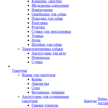
Кликеры, свистки
Медальоны,адресники
Намордники
Ошейники для собак
Поводки для собак
Ринговки
Рулетки
Сумки для дрессировки
Удавки
Цепи
Шлейки для собак
Транспортировка собаки
Аксессуары для авто
Переноски
Сумки
Грызуны
Корма для грызунов
Корма
Лакомства
Сено
Витамины, добавки
Аксессуары для содержания
Цены
грызунов
Бренды
доста
Гамаки,тоннели