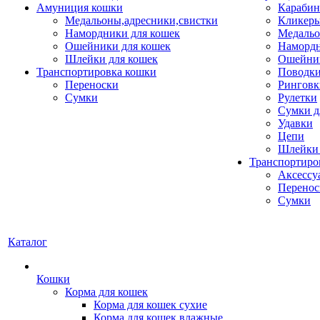
Амуниция кошки
Карабин
Медальоны,адресники,свистки
Кликеры
Намордники для кошек
Медальо
Ошейники для кошек
Наморд
Шлейки для кошек
Ошейник
Транспортировка кошки
Поводки
Переноски
Ринговк
Сумки
Рулетки
Сумки д
Удавки
Цепи
Шлейки 
Транспортиро
Аксессу
Перенос
Сумки
Каталог
Кошки
Корма для кошек
Корма для кошек сухие
Корма для кошек влажные