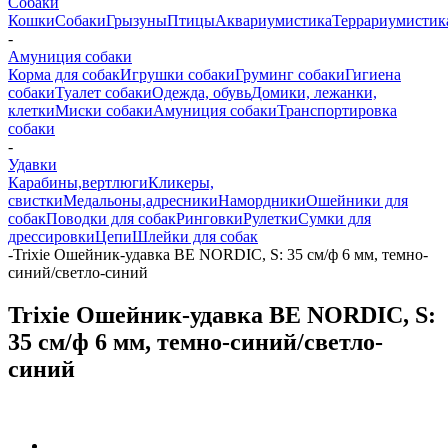
Собаки
Кошки
Собаки
Грызуны
Птицы
Аквариумистика
Террариумистик
-
Амуниция собаки
Корма для собак
Игрушки собаки
Груминг собаки
Гигиена
собаки
Туалет собаки
Одежда, обувь
Домики, лежанки,
клетки
Миски собаки
Амуниция собаки
Транспортировка
собаки
-
Удавки
Карабины,вертлюги
Кликеры,
свистки
Медальоны,адресники
Намордники
Ошейники для
собак
Поводки для собак
Ринговки
Рулетки
Сумки для
дрессировки
Цепи
Шлейки для собак
-
Trixie Ошейник-удавка BE NORDIC, S: 35 см/ф 6 мм, темно-
синий/светло-синий
Trixie Ошейник-удавка BE NORDIC, S:
35 см/ф 6 мм, темно-синий/светло-
синий