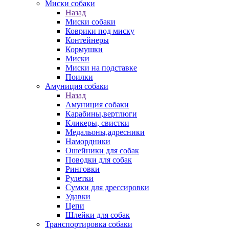
Миски собаки
Назад
Миски собаки
Коврики под миску
Контейнеры
Кормушки
Миски
Миски на подставке
Поилки
Амуниция собаки
Назад
Амуниция собаки
Карабины,вертлюги
Кликеры, свистки
Медальоны,адресники
Намордники
Ошейники для собак
Поводки для собак
Ринговки
Рулетки
Сумки для дрессировки
Удавки
Цепи
Шлейки для собак
Транспортировка собаки