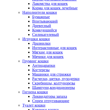
Лакомства для кошек
Корма для кошек лечебные
Наполнители кошки
Бумажные
Впитывающий
Древесный
Комкующийся
Силикагелевый
Игрушки кошки
Дразнилки
Интерактивные для кошек
Мягкие для кошек
Мячики для кошек
Груминг кошки
Антицарапки
Когтерезы
Машинки для стрижки
Расчески, щетки, пуходерки
Скребницы, колтунорезы
Шампуни,кондиционеры
Гигиена кошки
Ликвидаторы запаха
Спреи отпугивающие
Туалет кошки
Коврики кошки