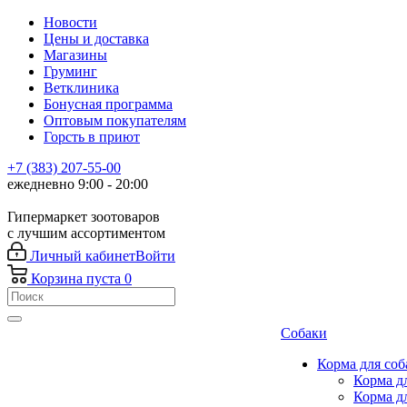
Новости
Цены и доставка
Магазины
Груминг
Ветклиника
Бонусная программа
Оптовым покупателям
Горсть в приют
+7 (383) 207-55-00
ежедневно 9:00 - 20:00
Гипермаркет зоотоваров
с лучшим ассортиментом
Личный кабинет
Войти
Корзина
пуста
0
Собаки
Корма для соб
Корма д
Корма д