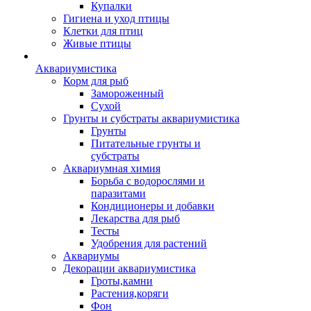
Купалки
Гигиена и уход птицы
Клетки для птиц
Живые птицы
Аквариумистика
Корм для рыб
Замороженный
Сухой
Грунты и субстраты аквариумистика
Грунты
Питательные грунты и
субстраты
Аквариумная химия
Борьба с водорослями и
паразитами
Кондиционеры и добавки
Лекарства для рыб
Тесты
Удобрения для растений
Аквариумы
Декорации аквариумистика
Гроты,камни
Растения,коряги
Фон