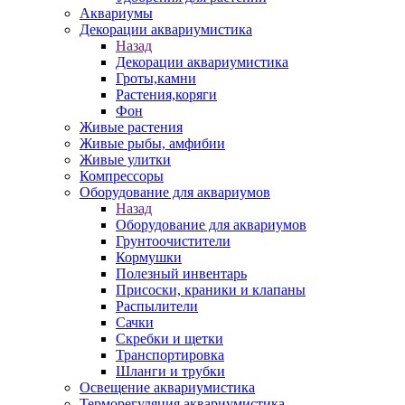
Аквариумы
Декорации аквариумистика
Назад
Декорации аквариумистика
Гроты,камни
Растения,коряги
Фон
Живые растения
Живые рыбы, амфибии
Живые улитки
Компрессоры
Оборудование для аквариумов
Назад
Оборудование для аквариумов
Грунтоочистители
Кормушки
Полезный инвентарь
Присоски, краники и клапаны
Распылители
Сачки
Скребки и щетки
Транспортировка
Шланги и трубки
Освещение аквариумистика
Терморегуляция аквариумистика