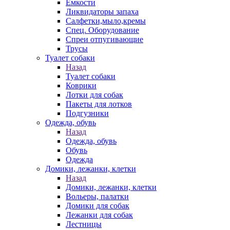
Емкости
Ликвидаторы запаха
Салфетки,мыло,кремы
Спец. Оборудование
Спреи отпугивающие
Трусы
Туалет собаки
Назад
Туалет собаки
Коврики
Лотки для собак
Пакеты для лотков
Подгузники
Одежда, обувь
Назад
Одежда, обувь
Обувь
Одежда
Домики, лежанки, клетки
Назад
Домики, лежанки, клетки
Вольеры, палатки
Домики для собак
Лежанки для собак
Лестницы