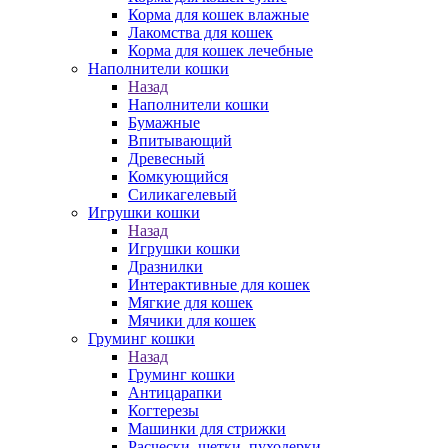
Корма для кошек влажные
Лакомства для кошек
Корма для кошек лечебные
Наполнители кошки
Назад
Наполнители кошки
Бумажные
Впитывающий
Древесный
Комкующийся
Силикагелевый
Игрушки кошки
Назад
Игрушки кошки
Дразнилки
Интерактивные для кошек
Мягкие для кошек
Мячики для кошек
Груминг кошки
Назад
Груминг кошки
Антицарапки
Когтерезы
Машинки для стрижки
Расчески, щетки, пуходерки