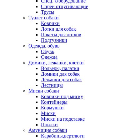
Спец. Оборудование
Спреи отпугивающие
Трусы
Туалет собаки
Коврики
Лотки для собак
Пакеты для лотков
Подгузники
Одежда, обувь
Обувь
Одежда
Домики, лежанки, клетки
Вольеры, палатки
Домики для собак
Лежанки для собак
Лестницы
Миски собаки
Коврики под миску
Контейнеры
Кормушки
Миски
Миски на подставке
Поилки
Амуниция собаки
Карабины,вертлюги