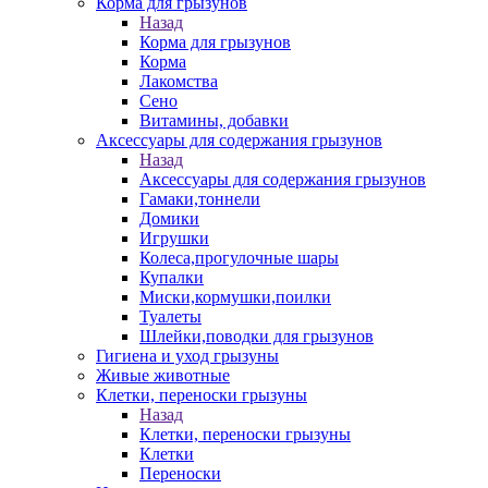
Корма для грызунов
Назад
Корма для грызунов
Корма
Лакомства
Сено
Витамины, добавки
Аксессуары для содержания грызунов
Назад
Аксессуары для содержания грызунов
Гамаки,тоннели
Домики
Игрушки
Колеса,прогулочные шары
Купалки
Миски,кормушки,поилки
Туалеты
Шлейки,поводки для грызунов
Гигиена и уход грызуны
Живые животные
Клетки, переноски грызуны
Назад
Клетки, переноски грызуны
Клетки
Переноски