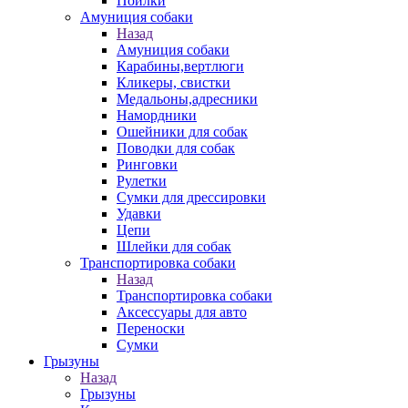
Поилки
Амуниция собаки
Назад
Амуниция собаки
Карабины,вертлюги
Кликеры, свистки
Медальоны,адресники
Намордники
Ошейники для собак
Поводки для собак
Ринговки
Рулетки
Сумки для дрессировки
Удавки
Цепи
Шлейки для собак
Транспортировка собаки
Назад
Транспортировка собаки
Аксессуары для авто
Переноски
Сумки
Грызуны
Назад
Грызуны