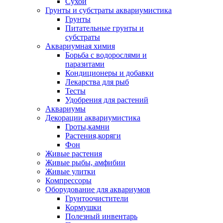
Сухой
Грунты и субстраты аквариумистика
Грунты
Питательные грунты и
субстраты
Аквариумная химия
Борьба с водорослями и
паразитами
Кондиционеры и добавки
Лекарства для рыб
Тесты
Удобрения для растений
Аквариумы
Декорации аквариумистика
Гроты,камни
Растения,коряги
Фон
Живые растения
Живые рыбы, амфибии
Живые улитки
Компрессоры
Оборудование для аквариумов
Грунтоочистители
Кормушки
Полезный инвентарь