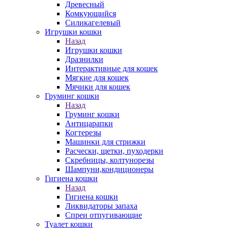
Древесный
Комкующийся
Силикагелевый
Игрушки кошки
Назад
Игрушки кошки
Дразнилки
Интерактивные для кошек
Мягкие для кошек
Мячики для кошек
Груминг кошки
Назад
Груминг кошки
Антицарапки
Когтерезы
Машинки для стрижки
Расчески, щетки, пуходерки
Скребницы, колтунорезы
Шампуни,кондиционеры
Гигиена кошки
Назад
Гигиена кошки
Ликвидаторы запаха
Спреи отпугивающие
Туалет кошки