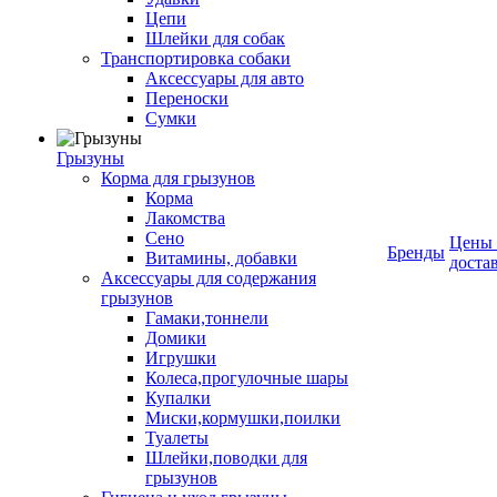
Цепи
Шлейки для собак
Транспортировка собаки
Аксессуары для авто
Переноски
Сумки
Грызуны
Корма для грызунов
Корма
Лакомства
Сено
Цены
Бренды
Витамины, добавки
доста
Аксессуары для содержания
грызунов
Гамаки,тоннели
Домики
Игрушки
Колеса,прогулочные шары
Купалки
Миски,кормушки,поилки
Туалеты
Шлейки,поводки для
грызунов