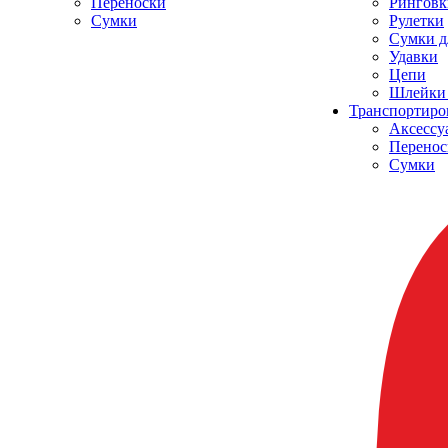
Переноски
Ринговк
Сумки
Рулетки
Сумки д
Удавки
Цепи
Шлейки 
Транспортиро
Аксессу
Перенос
Сумки