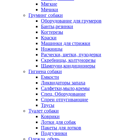
Мягкие
Мячики
Груминг собаки
Оборудование для грумеров
Банты,резинки
Когтерезы
Краски
Машинки для стрижки
Ножницы
Расчески, щетки, пуходерки
Скребницы, колтунорезы
Шампуни,кондиционеры
Гигиена собаки
Емкости
Ликвидаторы запаха
Салфетки,мыло,кремы
Спец. Оборудование
Спреи отпугивающие
Трусы
Туалет собаки
Коврики
Лотки для собак
Пакеты для лотков
Подгузники
Одежда, обувь