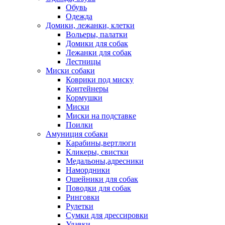
Обувь
Одежда
Домики, лежанки, клетки
Вольеры, палатки
Домики для собак
Лежанки для собак
Лестницы
Миски собаки
Коврики под миску
Контейнеры
Кормушки
Миски
Миски на подставке
Поилки
Амуниция собаки
Карабины,вертлюги
Кликеры, свистки
Медальоны,адресники
Намордники
Ошейники для собак
Поводки для собак
Ринговки
Рулетки
Сумки для дрессировки
Удавки