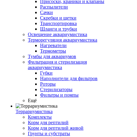
Присоски, краники и клапаны
Распылители
Сачки
Скребки и щетки
Транспортировка
Шланги и трубки
Освещение аквариумистика
Терморегуляция аквариумистика
Нагреватели
Термометры
Тумбы для аквариумов
Фильтрация и стерилизация
аквариумистика
Губки
Наполнители для фильтров
Роторы
Стерилизаторы
Фильтры и помпы
Ещё
Террариумистика
Комплекты
Корм для рептилий
Корм для рептилий живой
Грунты и субстраты