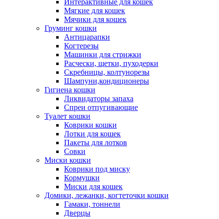
Интерактивные для кошек
Мягкие для кошек
Мячики для кошек
Груминг кошки
Антицарапки
Когтерезы
Машинки для стрижки
Расчески, щетки, пуходерки
Скребницы, колтунорезы
Шампуни,кондиционеры
Гигиена кошки
Ликвидаторы запаха
Спреи отпугивающие
Туалет кошки
Коврики кошки
Лотки для кошек
Пакеты для лотков
Совки
Миски кошки
Коврики под миску
Кормушки
Миски для кошек
Домики, лежанки, когтеточки кошки
Гамаки, тоннели
Дверцы