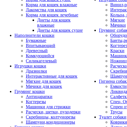
Корма для кошек влажные
Винил,р
Лакомства для кошек
Интерак
Корма для кошек лечебные
Кольца,
Диеты для кошек
Мягкие
влажные
Мячики
Диеты для кошек сухие
Груминг соба
Наполнители кошки
Оборудо
Бумажные
Банты,р
Впитывающий
Когтере
Древесный
Краски
Комкующийся
Машинки
Силикагелевый
Ножни
Игрушки кошки
Расческ
Дразнилки
Скребни
Интерактивные для кошек
Шампун
Мягкие для кошек
Гигиена соба
Мячики для кошек
Емкости
Груминг кошки
Ликвида
Антицарапки
Салфетк
Когтерезы
Спец. О
Машинки для стрижки
Спреи о
Расчески, щетки, пуходерки
Трусы
Скребницы, колтунорезы
Туалет собаки
Шампуни,кондиционеры
Коврик