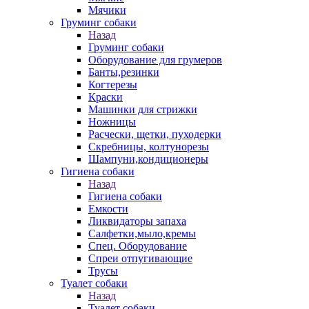
Мячики
Груминг собаки
Назад
Груминг собаки
Оборудование для грумеров
Банты,резинки
Когтерезы
Краски
Машинки для стрижки
Ножницы
Расчески, щетки, пуходерки
Скребницы, колтунорезы
Шампуни,кондиционеры
Гигиена собаки
Назад
Гигиена собаки
Емкости
Ликвидаторы запаха
Салфетки,мыло,кремы
Спец. Оборудование
Спреи отпугивающие
Трусы
Туалет собаки
Назад
Туалет собаки