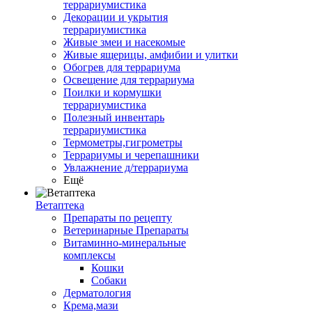
террариумистика
Декорации и укрытия
террариумистика
Живые змеи и насекомые
Живые ящерицы, амфибии и улитки
Обогрев для террариума
Освещение для террариума
Поилки и кормушки
террариумистика
Полезный инвентарь
террариумистика
Термометры,гигрометры
Террариумы и черепашники
Увлажнение д/террариума
Ещё
Ветаптека
Препараты по рецепту
Ветеринарные Препараты
Витаминно-минеральные
комплексы
Кошки
Собаки
Дерматология
Крема,мази