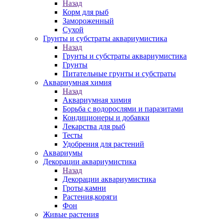
Назад
Корм для рыб
Замороженный
Сухой
Грунты и субстраты аквариумистика
Назад
Грунты и субстраты аквариумистика
Грунты
Питательные грунты и субстраты
Аквариумная химия
Назад
Аквариумная химия
Борьба с водорослями и паразитами
Кондиционеры и добавки
Лекарства для рыб
Тесты
Удобрения для растений
Аквариумы
Декорации аквариумистика
Назад
Декорации аквариумистика
Гроты,камни
Растения,коряги
Фон
Живые растения