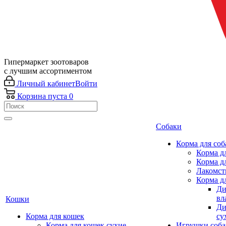
Гипермаркет зоотоваров
с лучшим ассортиментом
Личный кабинет
Войти
Корзина
пуста
0
Собаки
Корма для соб
Корма д
Корма д
Лакомст
Корма д
Ди
вл
Кошки
Ди
Корма для кошек
су
Корма для кошек сухие
Игрушки соба