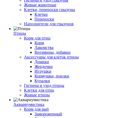
Гигиена и уход грызуны
Живые животные
Клетки, переноски грызуны
Клетки
Переноски
Наполнители для грызунов
Птицы
Корм для птиц
Корм
Лакомства
Витамины, добавки
Аксессуары для клеток птицы
Домики
Жердочки
Игрушки
Кормушки, поилки
Купалки
Гигиена и уход птицы
Клетки для птиц
Живые птицы
Аквариумистика
Корм для рыб
Замороженный