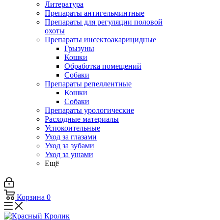
Литература
Препараты антигельминтные
Препараты для регуляции половой
охоты
Препараты инсектоакарицидные
Грызуны
Кошки
Обработка помещений
Собаки
Препараты репеллентные
Кошки
Собаки
Препараты урологические
Расходные материалы
Успокоительные
Уход за глазами
Уход за зубами
Уход за ушами
Ещё
Корзина
0