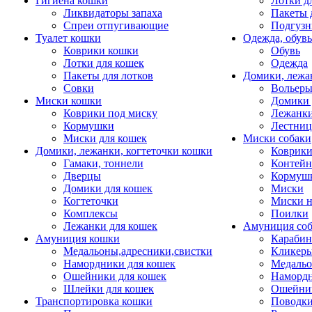
Гигиена кошки
Лотки д
Ликвидаторы запаха
Пакеты 
Спреи отпугивающие
Подгузн
Туалет кошки
Одежда, обувь
Коврики кошки
Обувь
Лотки для кошек
Одежда
Пакеты для лотков
Домики, лежа
Совки
Вольеры
Миски кошки
Домики 
Коврики под миску
Лежанки
Кормушки
Лестни
Миски для кошек
Миски собаки
Домики, лежанки, когтеточки кошки
Коврики
Гамаки, тоннели
Контей
Дверцы
Кормуш
Домики для кошек
Миски
Когтеточки
Миски н
Комплексы
Поилки
Лежанки для кошек
Амуниция со
Амуниция кошки
Карабин
Медальоны,адресники,свистки
Кликеры
Намордники для кошек
Медальо
Ошейники для кошек
Наморд
Шлейки для кошек
Ошейник
Транспортировка кошки
Поводки