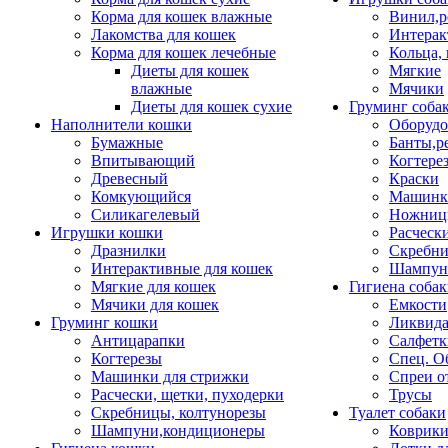
Корма для кошек влажные
Винил,р
Лакомства для кошек
Интерак
Корма для кошек лечебные
Кольца,
Диеты для кошек
Мягкие
влажные
Мячики
Диеты для кошек сухие
Груминг соба
Наполнители кошки
Оборудо
Бумажные
Банты,р
Впитывающий
Когтере
Древесный
Краски
Комкующийся
Машинки
Силикагелевый
Ножни
Игрушки кошки
Расческ
Дразнилки
Скребни
Интерактивные для кошек
Шампун
Мягкие для кошек
Гигиена соба
Мячики для кошек
Емкости
Груминг кошки
Ликвида
Антицарапки
Салфетк
Когтерезы
Спец. О
Машинки для стрижки
Спреи о
Расчески, щетки, пуходерки
Трусы
Скребницы, колтунорезы
Туалет собаки
Шампуни,кондиционеры
Коврик