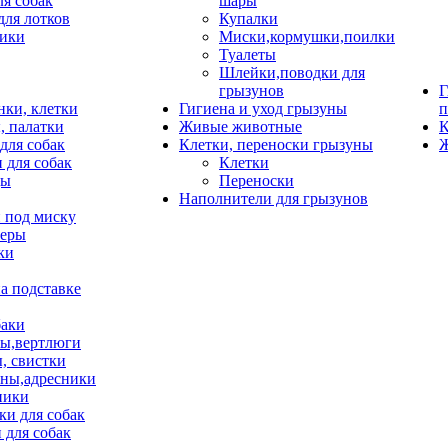
ля собак
шары
для лотков
Купалки
ики
Миски,кормушки,поилки
Туалеты
Шлейки,поводки для
грызунов
Г
нки, клетки
Гигиена и уход грызуны
п
, палатки
Живые животные
К
для собак
Клетки, переноски грызуны
Ж
 для собак
Клетки
цы
Переноски
Наполнители для грызунов
 под миску
неры
ки
а подставке
баки
ы,вертлюги
, свистки
ны,адресники
ники
и для собак
 для собак