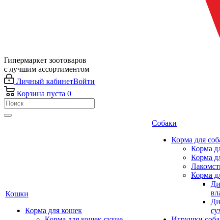
Гипермаркет зоотоваров
с лучшим ассортиментом
Личный кабинет
Войти
Корзина
пуста
0
Собаки
Корма для соб
Корма д
Корма д
Лакомст
Корма д
Ди
вл
Кошки
Ди
Корма для кошек
су
Корма для кошек сухие
Игрушки соба