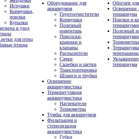
Жердочки
Оборудование для
Обогрев для
Игрушки
аквариумов
Освещение 
Кормушки,
Грунтоочистители
террариума
поилки
Кормушки
Поилки и к
Купалки
Полезный
террариуми
игиена и уход
инвентарь
Полезный и
тицы
Присоски,
террариуми
летки для птиц
краники и
Термометры
ивые птицы
клапаны
Террариумы
Распылители
черепашник
Сачки
Увлажнение 
Скребки и щетки
террариума
Транспортировка
Шланги и трубки
Освещение
аквариумистика
Терморегуляция
аквариумистика
Нагреватели
Термометры
Тумбы для аквариумов
Фильтрация и
стерилизация
аквариумистика
Губки