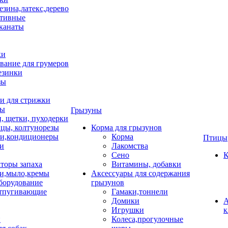
езина,латекс,дерево
тивные
 канаты
ки
вание для грумеров
езинки
зы
 для стрижки
цы
Грызуны
и, щетки, пуходерки
цы, колтунорезы
Корма для грызунов
и,кондиционеры
Корма
Птицы
ки
Лакомства
Сено
К
торы запаха
Витамины, добавки
и,мыло,кремы
Аксессуары для содержания
борудование
грызунов
тпугивающие
Гамаки,тоннели
Домики
А
Игрушки
к
и
Колеса,прогулочные