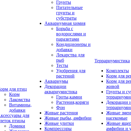
Грунты
Питательные
грунты и
субстраты
Аквариумная химия
Борьба с
водорослями и
паразитами
Кондиционеры и
добавки
Лекарства для
рыб
Террариумистика
Тесты
Удобрения для
Комплекты
растений
Корм для р
Аквариумы
Корм для р
Декорации
живой
орм для птиц
аквариумистика
Грунты и су
Корм
Гроты,камни
террариуми
Лакомства
Растения,коряги
Декорации 
Витамины,
Фон
террариуми
добавки
Живые растения
Живые змеи
ксессуары для
Живые рыбы, амфибии
насекомые
леток птицы
Живые улитки
Живые яще
Домики
Компрессоры
амфибии и 