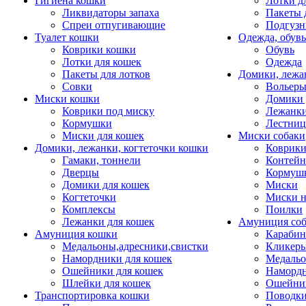
Гигиена кошки
Лотки д
Ликвидаторы запаха
Пакеты 
Спреи отпугивающие
Подгузн
Туалет кошки
Одежда, обувь
Коврики кошки
Обувь
Лотки для кошек
Одежда
Пакеты для лотков
Домики, лежа
Совки
Вольеры
Миски кошки
Домики 
Коврики под миску
Лежанки
Кормушки
Лестни
Миски для кошек
Миски собаки
Домики, лежанки, когтеточки кошки
Коврики
Гамаки, тоннели
Контей
Дверцы
Кормуш
Домики для кошек
Миски
Когтеточки
Миски н
Комплексы
Поилки
Лежанки для кошек
Амуниция со
Амуниция кошки
Карабин
Медальоны,адресники,свистки
Кликеры
Намордники для кошек
Медальо
Ошейники для кошек
Наморд
Шлейки для кошек
Ошейник
Транспортировка кошки
Поводки