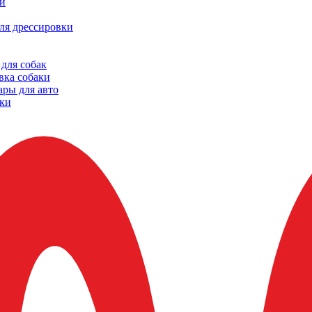
и
ля дрессировки
для собак
вка собаки
ары для авто
ки