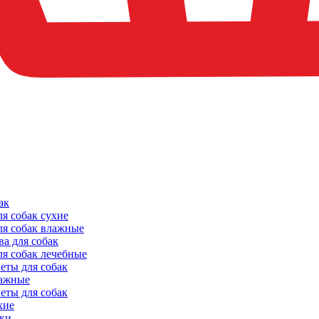
ак
ля собак сухие
ля собак влажные
ва для собак
ля собак лечебные
еты для собак
ажные
еты для собак
хие
ки