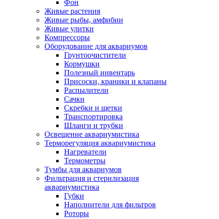
Фон
Живые растения
Живые рыбы, амфибии
Живые улитки
Компрессоры
Оборудование для аквариумов
Грунтоочистители
Кормушки
Полезный инвентарь
Присоски, краники и клапаны
Распылители
Сачки
Скребки и щетки
Транспортировка
Шланги и трубки
Освещение аквариумистика
Терморегуляция аквариумистика
Нагреватели
Термометры
Тумбы для аквариумов
Фильтрация и стерилизация
аквариумистика
Губки
Наполнители для фильтров
Роторы