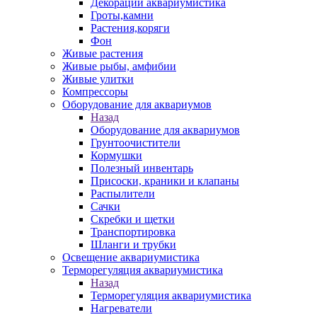
Декорации аквариумистика
Гроты,камни
Растения,коряги
Фон
Живые растения
Живые рыбы, амфибии
Живые улитки
Компрессоры
Оборудование для аквариумов
Назад
Оборудование для аквариумов
Грунтоочистители
Кормушки
Полезный инвентарь
Присоски, краники и клапаны
Распылители
Сачки
Скребки и щетки
Транспортировка
Шланги и трубки
Освещение аквариумистика
Терморегуляция аквариумистика
Назад
Терморегуляция аквариумистика
Нагреватели