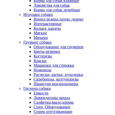
Корма для собак влажные
Лакомства для собак
Корма для собак лечебные
Игрушки собаки
Винил,резина,латекс,дерево
Интерактивные
Кольца, канаты
Мягкие
Мячики
Груминг собаки
Оборудование для грумеров
Банты,резинки
Когтерезы
Краски
Машинки для стрижки
Ножницы
Расчески, щетки, пуходерки
Скребницы, колтунорезы
Шампуни,кондиционеры
Гигиена собаки
Емкости
Ликвидаторы запаха
Салфетки,мыло,кремы
Спец. Оборудование
Спреи отпугивающие