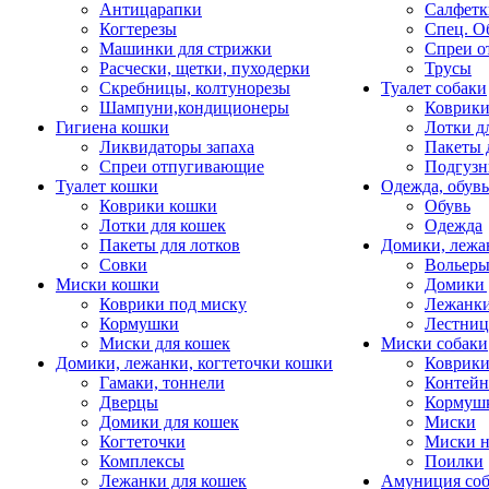
Антицарапки
Салфетк
Когтерезы
Спец. О
Машинки для стрижки
Спреи о
Расчески, щетки, пуходерки
Трусы
Скребницы, колтунорезы
Туалет собаки
Шампуни,кондиционеры
Коврик
Гигиена кошки
Лотки д
Ликвидаторы запаха
Пакеты 
Спреи отпугивающие
Подгузн
Туалет кошки
Одежда, обувь
Коврики кошки
Обувь
Лотки для кошек
Одежда
Пакеты для лотков
Домики, лежа
Совки
Вольеры
Миски кошки
Домики 
Коврики под миску
Лежанки
Кормушки
Лестни
Миски для кошек
Миски собаки
Домики, лежанки, когтеточки кошки
Коврики
Гамаки, тоннели
Контей
Дверцы
Кормуш
Домики для кошек
Миски
Когтеточки
Миски н
Комплексы
Поилки
Лежанки для кошек
Амуниция со