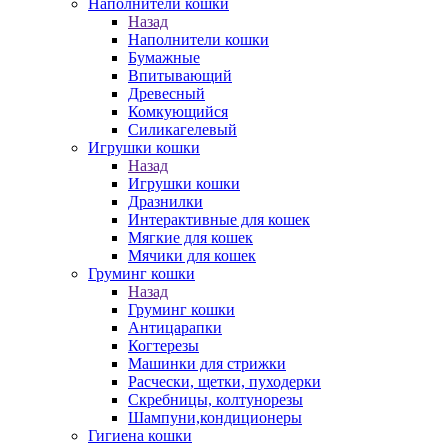
Наполнители кошки
Назад
Наполнители кошки
Бумажные
Впитывающий
Древесный
Комкующийся
Силикагелевый
Игрушки кошки
Назад
Игрушки кошки
Дразнилки
Интерактивные для кошек
Мягкие для кошек
Мячики для кошек
Груминг кошки
Назад
Груминг кошки
Антицарапки
Когтерезы
Машинки для стрижки
Расчески, щетки, пуходерки
Скребницы, колтунорезы
Шампуни,кондиционеры
Гигиена кошки