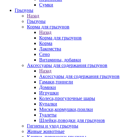
Сумки
Грызуны
Назад
Грызуны
Корма для грызунов
Назад
Корма для грызунов
Корма
Лакомства
Сено
Витамины, добавки
Аксессуары для содержания грызунов
Назад
Аксессуары для содержания грызунов
Гамаки,тоннели
Домики
Игрушки
Колеса,прогулочные шары
Купалки
Миски,кормушки,поилки
Туалеты
Шлейки,поводки для грызунов
Гигиена и уход грызуны
Живые животные
Клетки, переноски грызуны