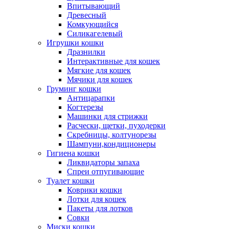
Впитывающий
Древесный
Комкующийся
Силикагелевый
Игрушки кошки
Дразнилки
Интерактивные для кошек
Мягкие для кошек
Мячики для кошек
Груминг кошки
Антицарапки
Когтерезы
Машинки для стрижки
Расчески, щетки, пуходерки
Скребницы, колтунорезы
Шампуни,кондиционеры
Гигиена кошки
Ликвидаторы запаха
Спреи отпугивающие
Туалет кошки
Коврики кошки
Лотки для кошек
Пакеты для лотков
Совки
Миски кошки