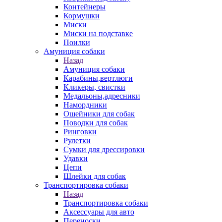
Контейнеры
Кормушки
Миски
Миски на подставке
Поилки
Амуниция собаки
Назад
Амуниция собаки
Карабины,вертлюги
Кликеры, свистки
Медальоны,адресники
Намордники
Ошейники для собак
Поводки для собак
Ринговки
Рулетки
Сумки для дрессировки
Удавки
Цепи
Шлейки для собак
Транспортировка собаки
Назад
Транспортировка собаки
Аксессуары для авто
Переноски