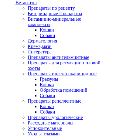
Ветаптека
Препараты по рецепту
Ветеринарные Препараты
Витаминно-минеральные
комплексы
Кошки
Собаки
Дерматология
Крема,мази
Литература
Препараты антигельминтные
Препараты для регуляции половой
охоты
Препараты инсектоакарицидные
Грызуны
Кошки
Обработка помещений
Собаки
Препараты репеллентные
Кошки
Собаки
Препараты урологические
Расходные материалы
Успокоительные
Уход за глазами