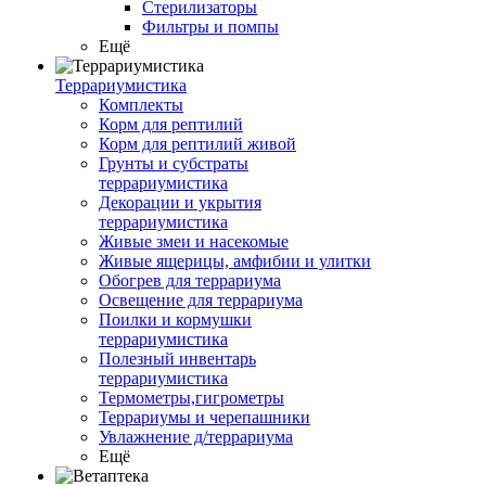
Стерилизаторы
Фильтры и помпы
Ещё
Террариумистика
Комплекты
Корм для рептилий
Корм для рептилий живой
Грунты и субстраты
террариумистика
Декорации и укрытия
террариумистика
Живые змеи и насекомые
Живые ящерицы, амфибии и улитки
Обогрев для террариума
Освещение для террариума
Поилки и кормушки
террариумистика
Полезный инвентарь
террариумистика
Термометры,гигрометры
Террариумы и черепашники
Увлажнение д/террариума
Ещё