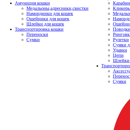
Амуниция кошки
Карабин
Медальоны,адресники,свистки
Кликеры
Намордники для кошек
Медальо
Ошейники для кошек
Наморд
Шлейки для кошек
Ошейник
Транспортировка кошки
Поводки
Переноски
Ринговк
Сумки
Рулетки
Сумки д
Удавки
Цепи
Шлейки 
Транспортиро
Аксессу
Перенос
Сумки