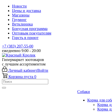
Новости
Цены и доставка
Магазины
Груминг
Ветклиника
Бонусная программа
Оптовым покупателям
Горсть в приют
+7 (383) 207-55-00
ежедневно 9:00 - 20:00
Гипермаркет зоотоваров
с лучшим ассортиментом
Личный кабинет
Войти
Корзина
пуста
0
Собаки
Корма для соб
Корма д
Корма д