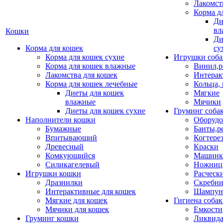
Лакомст
Корма д
Ди
вл
Кошки
Ди
Корма для кошек
су
Корма для кошек сухие
Игрушки соба
Корма для кошек влажные
Винил,р
Лакомства для кошек
Интерак
Корма для кошек лечебные
Кольца,
Диеты для кошек
Мягкие
влажные
Мячики
Диеты для кошек сухие
Груминг соба
Наполнители кошки
Оборудо
Бумажные
Банты,р
Впитывающий
Когтере
Древесный
Краски
Комкующийся
Машинки
Силикагелевый
Ножни
Игрушки кошки
Расческ
Дразнилки
Скребни
Интерактивные для кошек
Шампун
Мягкие для кошек
Гигиена соба
Мячики для кошек
Емкости
Груминг кошки
Ликвида