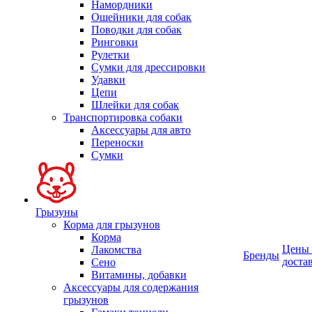
Намордники
Ошейники для собак
Поводки для собак
Ринговки
Рулетки
Сумки для дрессировки
Удавки
Цепи
Шлейки для собак
Транспортировка собаки
Аксессуары для авто
Переноски
Сумки
Грызуны
Корма для грызунов
Корма
Цены
Лакомства
Бренды
доста
Сено
Витамины, добавки
Аксессуары для содержания
грызунов