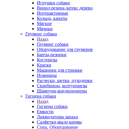
Игрушки собаки
Винил,резина,латекс,дерево
Интерактивные
Кольца, канаты
Мягкие
Мячики
Груминг собаки
Назад
Груминг собаки
Оборудование для грумеров
Банты,резинки
Когтерезы
Краски
Машинки для стрижки
Ножницы
Расчески, щетки, пуходерки
Скребницы, колтунорезы
Шампуни,кондиционеры
Гигиена собаки
Назад
Гигиена собаки
Емкости
Ликвидаторы запаха
Салфетки,мыло,кремы
Спец. Оборудование