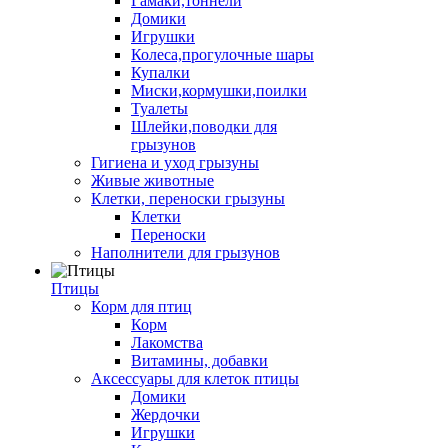
Гамаки,тоннели
Домики
Игрушки
Колеса,прогулочные шары
Купалки
Миски,кормушки,поилки
Туалеты
Шлейки,поводки для
грызунов
Гигиена и уход грызуны
Живые животные
Клетки, переноски грызуны
Клетки
Переноски
Наполнители для грызунов
Птицы
Корм для птиц
Корм
Лакомства
Витамины, добавки
Аксессуары для клеток птицы
Домики
Жердочки
Игрушки