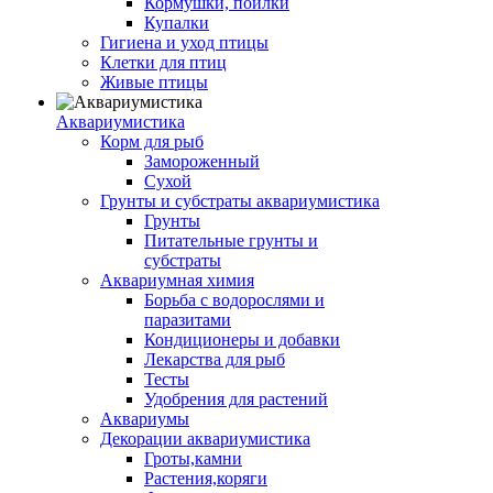
Кормушки, поилки
Купалки
Гигиена и уход птицы
Клетки для птиц
Живые птицы
Аквариумистика
Корм для рыб
Замороженный
Сухой
Грунты и субстраты аквариумистика
Грунты
Питательные грунты и
субстраты
Аквариумная химия
Борьба с водорослями и
паразитами
Кондиционеры и добавки
Лекарства для рыб
Тесты
Удобрения для растений
Аквариумы
Декорации аквариумистика
Гроты,камни
Растения,коряги