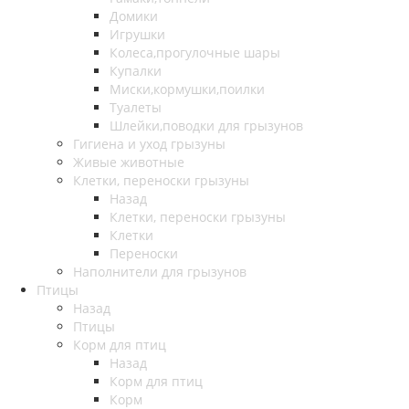
Домики
Игрушки
Колеса,прогулочные шары
Купалки
Миски,кормушки,поилки
Туалеты
Шлейки,поводки для грызунов
Гигиена и уход грызуны
Живые животные
Клетки, переноски грызуны
Назад
Клетки, переноски грызуны
Клетки
Переноски
Наполнители для грызунов
Птицы
Назад
Птицы
Корм для птиц
Назад
Корм для птиц
Корм