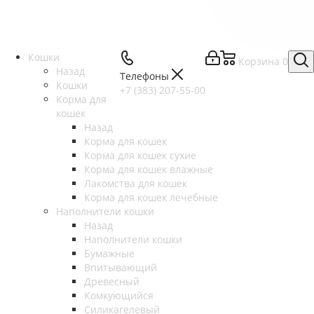
Кошки
Корзина
0
Назад
Телефоны
Кошки
+7 (383) 207-55-00
Корма для
кошек
Назад
Корма для кошек
Корма для кошек сухие
Корма для кошек влажные
Лакомства для кошек
Корма для кошек лечебные
Наполнители кошки
Назад
Наполнители кошки
Бумажные
Впитывающий
Древесный
Комкующийся
Силикагелевый