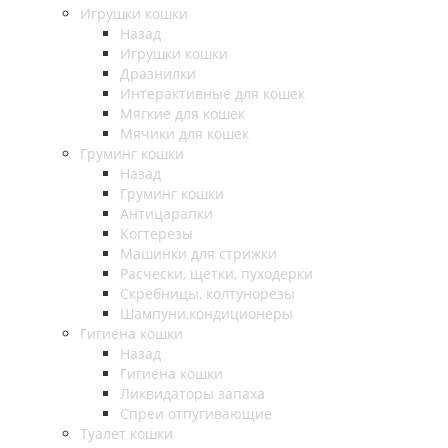
Игрушки кошки
Назад
Игрушки кошки
Дразнилки
Интерактивные для кошек
Мягкие для кошек
Мячики для кошек
Груминг кошки
Назад
Груминг кошки
Антицарапки
Когтерезы
Машинки для стрижки
Расчески, щетки, пуходерки
Скребницы, колтунорезы
Шампуни,кондиционеры
Гигиена кошки
Назад
Гигиена кошки
Ликвидаторы запаха
Спреи отпугивающие
Туалет кошки