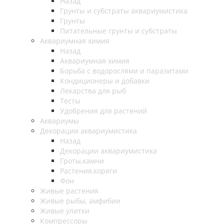
Назад
Грунты и субстраты аквариумистика
Грунты
Питательные грунты и субстраты
Аквариумная химия
Назад
Аквариумная химия
Борьба с водорослями и паразитами
Кондиционеры и добавки
Лекарства для рыб
Тесты
Удобрения для растений
Аквариумы
Декорации аквариумистика
Назад
Декорации аквариумистика
Гроты,камни
Растения,коряги
Фон
Живые растения
Живые рыбы, амфибии
Живые улитки
Компрессоры