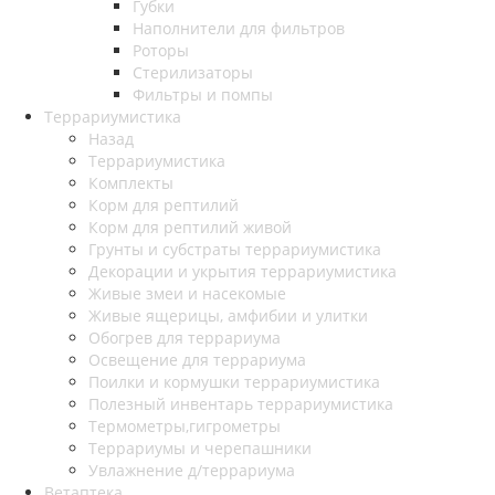
Губки
Наполнители для фильтров
Роторы
Стерилизаторы
Фильтры и помпы
Террариумистика
Назад
Террариумистика
Комплекты
Корм для рептилий
Корм для рептилий живой
Грунты и субстраты террариумистика
Декорации и укрытия террариумистика
Живые змеи и насекомые
Живые ящерицы, амфибии и улитки
Обогрев для террариума
Освещение для террариума
Поилки и кормушки террариумистика
Полезный инвентарь террариумистика
Термометры,гигрометры
Террариумы и черепашники
Увлажнение д/террариума
Ветаптека