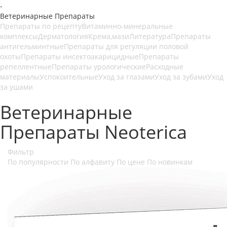
-
Ветеринарные Препараты
Препараты по рецепту
Витаминно-минеральные
комплексы
Дерматология
Крема,мази
Литература
Препараты
антигельминтные
Препараты для регуляции половой
охоты
Препараты инсектоакарицидные
Препараты
репеллентные
Препараты урологические
Расходные
материалы
Успокоительные
Уход за глазами
Уход за зубами
Уход
за ушами
Ветеринарные
Препараты Neoterica
Фильтр
По популярности
По алфавиту
По цене
По новинкам