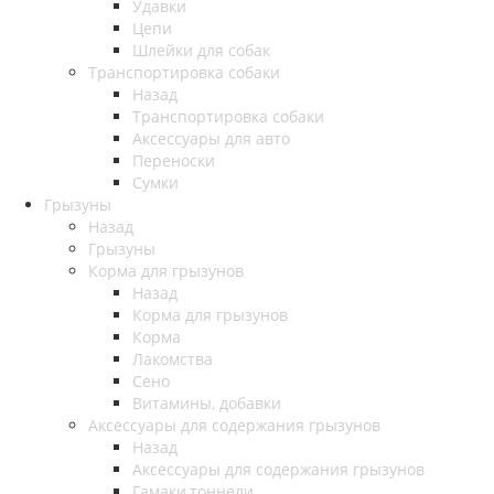
Удавки
Цепи
Шлейки для собак
Транспортировка собаки
Назад
Транспортировка собаки
Аксессуары для авто
Переноски
Сумки
Грызуны
Назад
Грызуны
Корма для грызунов
Назад
Корма для грызунов
Корма
Лакомства
Сено
Витамины, добавки
Аксессуары для содержания грызунов
Назад
Аксессуары для содержания грызунов
Гамаки,тоннели