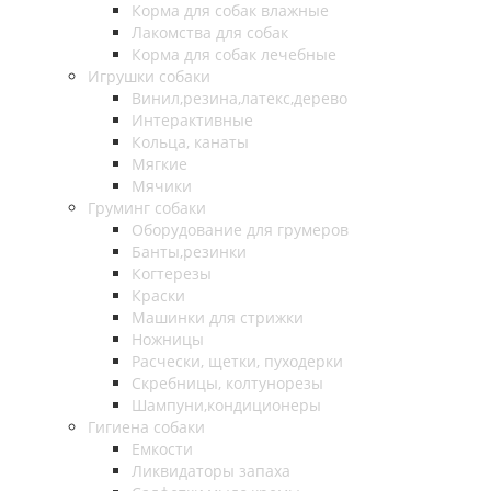
Корма для собак влажные
Лакомства для собак
Корма для собак лечебные
Игрушки собаки
Винил,резина,латекс,дерево
Интерактивные
Кольца, канаты
Мягкие
Мячики
Груминг собаки
Оборудование для грумеров
Банты,резинки
Когтерезы
Краски
Машинки для стрижки
Ножницы
Расчески, щетки, пуходерки
Скребницы, колтунорезы
Шампуни,кондиционеры
Гигиена собаки
Емкости
Ликвидаторы запаха