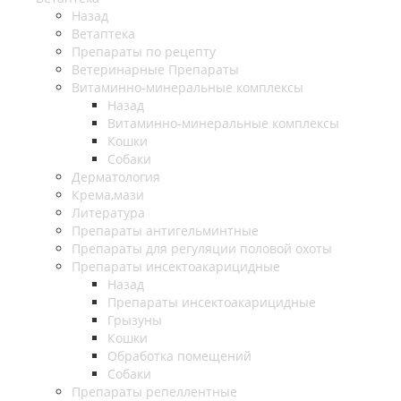
Назад
Ветаптека
Препараты по рецепту
Ветеринарные Препараты
Витаминно-минеральные комплексы
Назад
Витаминно-минеральные комплексы
Кошки
Собаки
Дерматология
Крема,мази
Литература
Препараты антигельминтные
Препараты для регуляции половой охоты
Препараты инсектоакарицидные
Назад
Препараты инсектоакарицидные
Грызуны
Кошки
Обработка помещений
Собаки
Препараты репеллентные