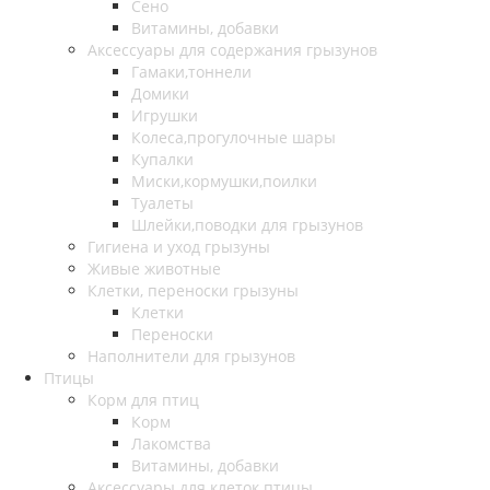
Сено
Витамины, добавки
Аксессуары для содержания грызунов
Гамаки,тоннели
Домики
Игрушки
Колеса,прогулочные шары
Купалки
Миски,кормушки,поилки
Туалеты
Шлейки,поводки для грызунов
Гигиена и уход грызуны
Живые животные
Клетки, переноски грызуны
Клетки
Переноски
Наполнители для грызунов
Птицы
Корм для птиц
Корм
Лакомства
Витамины, добавки
Аксессуары для клеток птицы