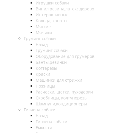
Игрушки собаки
Винил,резина,латекс,дерево
Интерактивные
Кольца, канаты
Мягкие
Мячики
Груминг собаки
Назад
Груминг собаки
Оборудование для грумеров
Банты,резинки
Когтерезы
Краски
Машинки для стрижки
Ножницы
Расчески, щетки, пуходерки
Скребницы, колтунорезы
Шампуни,кондиционеры
Гигиена собаки
Назад
Гигиена собаки
Емкости