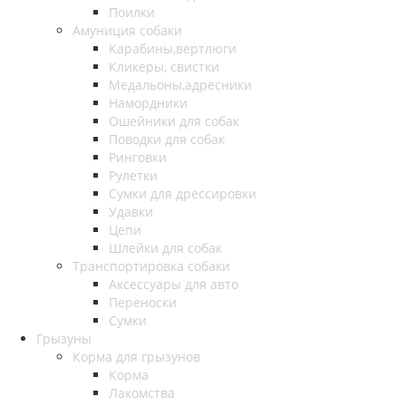
Поилки
Амуниция собаки
Карабины,вертлюги
Кликеры, свистки
Медальоны,адресники
Намордники
Ошейники для собак
Поводки для собак
Ринговки
Рулетки
Сумки для дрессировки
Удавки
Цепи
Шлейки для собак
Транспортировка собаки
Аксессуары для авто
Переноски
Сумки
Грызуны
Корма для грызунов
Корма
Лакомства