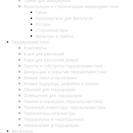
Тумбы для аквариумов
Фильтрация и стерилизация аквариумистика
Губки
Наполнители для фильтров
Роторы
Стерилизаторы
Фильтры и помпы
Террариумистика
Комплекты
Корм для рептилий
Корм для рептилий живой
Грунты и субстраты террариумистика
Декорации и укрытия террариумистика
Живые змеи и насекомые
Живые ящерицы, амфибии и улитки
Обогрев для террариума
Освещение для террариума
Поилки и кормушки террариумистика
Полезный инвентарь террариумистика
Термометры,гигрометры
Террариумы и черепашники
Увлажнение д/террариума
Ветаптека