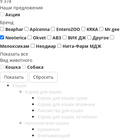
9 374
Наши предложения
Акция
Бренд
Beaphar
Apicenna
EnteroZOO
KRKA
Mr.gee
Neoterica
Okvet
АВЗ
ВИК ДЖ
Другое
Мелоксикам
Неодиар
Нита-Фарм МДЖ
Показать все
Вид животного
Кошка
Собака
Сбросить
Кошки
Корма для кошек
Корма для кошек сухие
Корма для кошек влажные
Лакомства для кошек
Корма для кошек лечебные
Наполнители кошки
Бумажные
Впитывающий