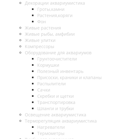
Декорации аквариумистика
Гроты,камни
Растения,коряги
Фон
Живые растения
Живые рыбы, амфибии
Живые улитки
Компрессоры
Оборудование для аквариумов
Грунтоочистители
Кормушки
Полезный инвентарь
Присоски, краники и клапаны
Распылители
Сачки
Скребки и щетки
Транспортировка
Шланги и трубки
Освещение аквариумистика
Терморегуляция аквариумистика
Нагреватели
Термометры