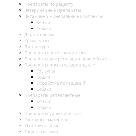
Препараты по рецепту
Ветеринарные Препараты
Витаминно-минеральные комплексы
Кошки
Собаки
Дерматология
Крема,мази
Литература
Препараты антигельминтные
Препараты для регуляции половой охоты
Препараты инсектоакарицидные
Грызуны
Кошки
Обработка помещений
Собаки
Препараты репеллентные
Кошки
Собаки
Препараты урологические
Расходные материалы
Успокоительные
Уход за глазами