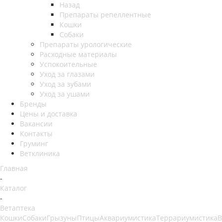
Назад
Препараты репеллентные
Кошки
Собаки
Препараты урологические
Расходные материалы
Успокоительные
Уход за глазами
Уход за зубами
Уход за ушами
Бренды
Цены и доставка
Вакансии
Контакты
Груминг
Ветклиника
Главная
-
Каталог
-
Ветаптека
Кошки
Собаки
Грызуны
Птицы
Аквариумистика
Террариумистика
В