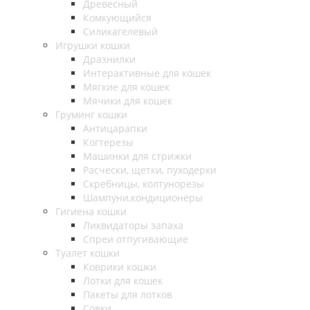
Древесный
Комкующийся
Силикагелевый
Игрушки кошки
Дразнилки
Интерактивные для кошек
Мягкие для кошек
Мячики для кошек
Груминг кошки
Антицарапки
Когтерезы
Машинки для стрижки
Расчески, щетки, пуходерки
Скребницы, колтунорезы
Шампуни,кондиционеры
Гигиена кошки
Ликвидаторы запаха
Спреи отпугивающие
Туалет кошки
Коврики кошки
Лотки для кошек
Пакеты для лотков
Совки