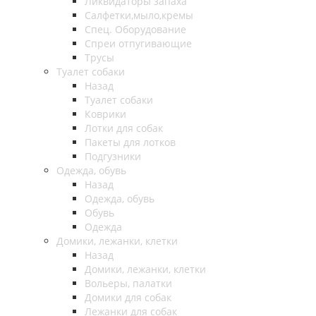
Ликвидаторы запаха
Салфетки,мыло,кремы
Спец. Оборудование
Спреи отпугивающие
Трусы
Туалет собаки
Назад
Туалет собаки
Коврики
Лотки для собак
Пакеты для лотков
Подгузники
Одежда, обувь
Назад
Одежда, обувь
Обувь
Одежда
Домики, лежанки, клетки
Назад
Домики, лежанки, клетки
Вольеры, палатки
Домики для собак
Лежанки для собак