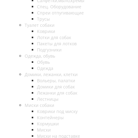
Салфетки,мыло,кремы
Спец. Оборудование
Спреи отпугивающие
Трусы
Туалет собаки
Коврики
Лотки для собак
Пакеты для лотков
Подгузники
Одежда, обувь
Обувь
Одежда
Домики, лежанки, клетки
Вольеры, палатки
Домики для собак
Лежанки для собак
Лестницы
Миски собаки
Коврики под миску
Контейнеры
Кормушки
Миски
Миски на подставке