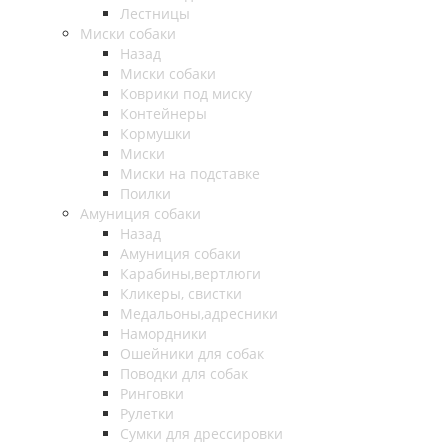
Лестницы
Миски собаки
Назад
Миски собаки
Коврики под миску
Контейнеры
Кормушки
Миски
Миски на подставке
Поилки
Амуниция собаки
Назад
Амуниция собаки
Карабины,вертлюги
Кликеры, свистки
Медальоны,адресники
Намордники
Ошейники для собак
Поводки для собак
Ринговки
Рулетки
Сумки для дрессировки