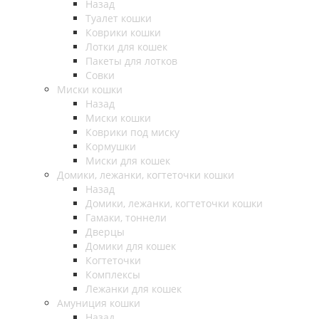
Назад
Туалет кошки
Коврики кошки
Лотки для кошек
Пакеты для лотков
Совки
Миски кошки
Назад
Миски кошки
Коврики под миску
Кормушки
Миски для кошек
Домики, лежанки, когтеточки кошки
Назад
Домики, лежанки, когтеточки кошки
Гамаки, тоннели
Дверцы
Домики для кошек
Когтеточки
Комплексы
Лежанки для кошек
Амуниция кошки
Назад