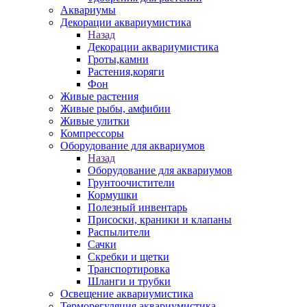
Аквариумы
Декорации аквариумистика
Назад
Декорации аквариумистика
Гроты,камни
Растения,коряги
Фон
Живые растения
Живые рыбы, амфибии
Живые улитки
Компрессоры
Оборудование для аквариумов
Назад
Оборудование для аквариумов
Грунтоочистители
Кормушки
Полезный инвентарь
Присоски, краники и клапаны
Распылители
Сачки
Скребки и щетки
Транспортировка
Шланги и трубки
Освещение аквариумистика
Терморегуляция аквариумистика