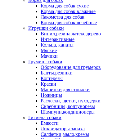
Корма для собак
Корма для собак сухие
Корма для собак влажные
Лакомства для собак
Корма для собак лечебные
Игрушки собаки
Винил,резина,латекс,дерево
Интерактивные
Кольца, канаты
Мягкие
Мячики
Груминг собаки
Оборудование для грумеров
Банты,резинки
Когтерезы
Краски
Машинки для стрижки
Ножницы
Расчески, щетки, пуходерки
Скребницы, колтунорезы
Шампуни,кондиционеры
Гигиена собаки
Емкости
Ликвидаторы запаха
Салфетки,мыло,кремы