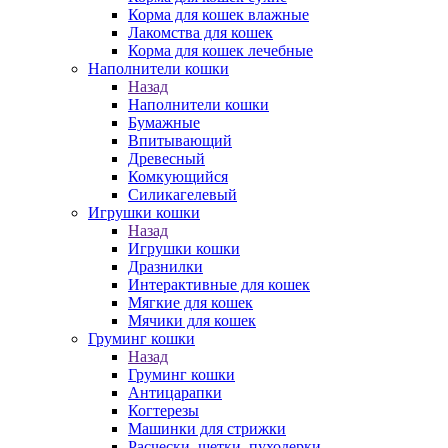
Корма для кошек влажные
Лакомства для кошек
Корма для кошек лечебные
Наполнители кошки
Назад
Наполнители кошки
Бумажные
Впитывающий
Древесный
Комкующийся
Силикагелевый
Игрушки кошки
Назад
Игрушки кошки
Дразнилки
Интерактивные для кошек
Мягкие для кошек
Мячики для кошек
Груминг кошки
Назад
Груминг кошки
Антицарапки
Когтерезы
Машинки для стрижки
Расчески, щетки, пуходерки