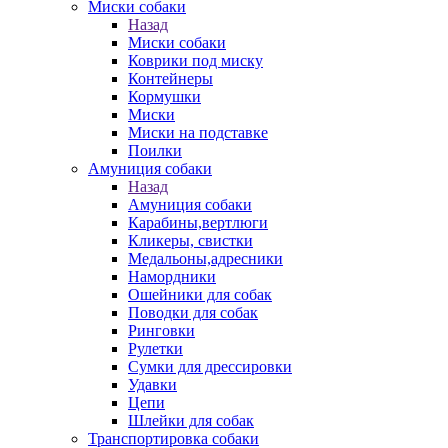
Миски собаки
Назад
Миски собаки
Коврики под миску
Контейнеры
Кормушки
Миски
Миски на подставке
Поилки
Амуниция собаки
Назад
Амуниция собаки
Карабины,вертлюги
Кликеры, свистки
Медальоны,адресники
Намордники
Ошейники для собак
Поводки для собак
Ринговки
Рулетки
Сумки для дрессировки
Удавки
Цепи
Шлейки для собак
Транспортировка собаки