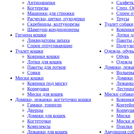
Антицарапки
Салфетк
Когтерезы
Спец. О
Машинки для стрижки
Спреи о
Расчески, щетки, пуходерки
Трусы
Скребницы, колтунорезы
Туалет собаки
Шампуни,кондиционеры
Коврик
Гигиена кошки
Лотки д
Ликвидаторы запаха
Пакеты 
Спреи отпугивающие
Подгузн
Туалет кошки
Одежда, обувь
Коврики кошки
Обувь
Лотки для кошек
Одежда
Пакеты для лотков
Домики, лежа
Совки
Вольеры
Миски кошки
Домики 
Коврики под миску
Лежанки
Кормушки
Лестни
Миски для кошек
Миски собаки
Домики, лежанки, когтеточки кошки
Коврики
Гамаки, тоннели
Контей
Дверцы
Кормуш
Домики для кошек
Миски
Когтеточки
Миски н
Комплексы
Поилки
Лежанки для кошек
Амуниция со