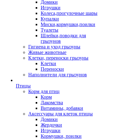
Домики
Игрушки
Колеса,прогулочные шары
Купалки
Миски,кормушки,поилки
Туалеты
Шлейки,поводки для
грызунов
Гигиена и уход грызуны
Живые животные
Клетки, переноски грызуны
Клетки
Переноски
Наполнители для грызунов
Птицы
Корм для птиц
Корм
Лакомства
Витамины, добавки
Аксессуары для клеток птицы
Домики
Жердочки
Игрушки
Кормушки, поилки