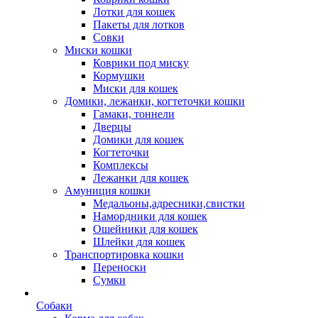
Лотки для кошек
Пакеты для лотков
Совки
Миски кошки
Коврики под миску
Кормушки
Миски для кошек
Домики, лежанки, когтеточки кошки
Гамаки, тоннели
Дверцы
Домики для кошек
Когтеточки
Комплексы
Лежанки для кошек
Амуниция кошки
Медальоны,адресники,свистки
Намордники для кошек
Ошейники для кошек
Шлейки для кошек
Транспортировка кошки
Переноски
Сумки
Собаки