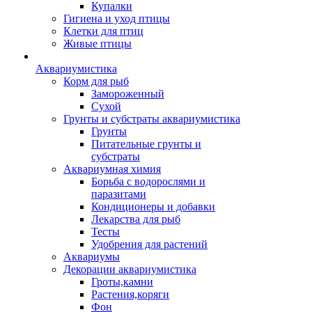
Купалки
Гигиена и уход птицы
Клетки для птиц
Живые птицы
Аквариумистика
Корм для рыб
Замороженный
Сухой
Грунты и субстраты аквариумистика
Грунты
Питательные грунты и
субстраты
Аквариумная химия
Борьба с водорослями и
паразитами
Кондиционеры и добавки
Лекарства для рыб
Тесты
Удобрения для растений
Аквариумы
Декорации аквариумистика
Гроты,камни
Растения,коряги
Фон