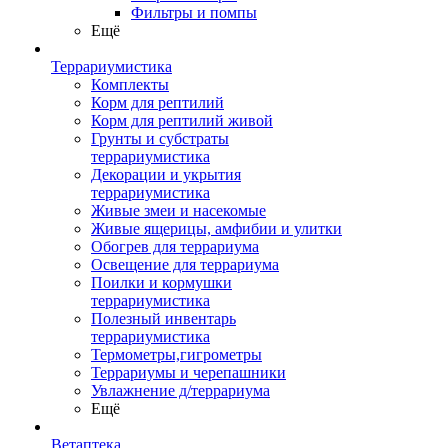
Фильтры и помпы
Ещё
Террариумистика
Комплекты
Корм для рептилий
Корм для рептилий живой
Грунты и субстраты
террариумистика
Декорации и укрытия
террариумистика
Живые змеи и насекомые
Живые ящерицы, амфибии и улитки
Обогрев для террариума
Освещение для террариума
Поилки и кормушки
террариумистика
Полезный инвентарь
террариумистика
Термометры,гигрометры
Террариумы и черепашники
Увлажнение д/террариума
Ещё
Ветаптека