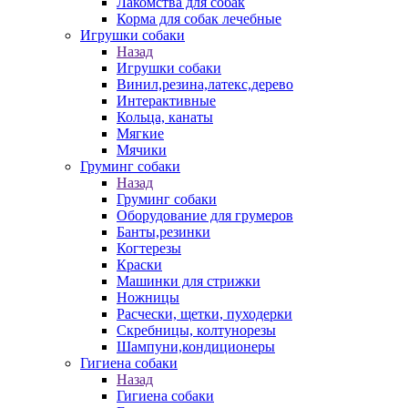
Лакомства для собак
Корма для собак лечебные
Игрушки собаки
Назад
Игрушки собаки
Винил,резина,латекс,дерево
Интерактивные
Кольца, канаты
Мягкие
Мячики
Груминг собаки
Назад
Груминг собаки
Оборудование для грумеров
Банты,резинки
Когтерезы
Краски
Машинки для стрижки
Ножницы
Расчески, щетки, пуходерки
Скребницы, колтунорезы
Шампуни,кондиционеры
Гигиена собаки
Назад
Гигиена собаки