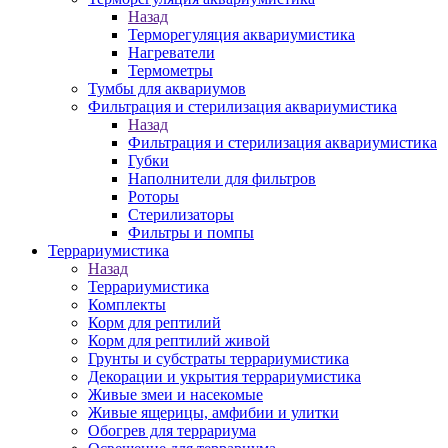
Назад
Терморегуляция аквариумистика
Нагреватели
Термометры
Тумбы для аквариумов
Фильтрация и стерилизация аквариумистика
Назад
Фильтрация и стерилизация аквариумистика
Губки
Наполнители для фильтров
Роторы
Стерилизаторы
Фильтры и помпы
Террариумистика
Назад
Террариумистика
Комплекты
Корм для рептилий
Корм для рептилий живой
Грунты и субстраты террариумистика
Декорации и укрытия террариумистика
Живые змеи и насекомые
Живые ящерицы, амфибии и улитки
Обогрев для террариума