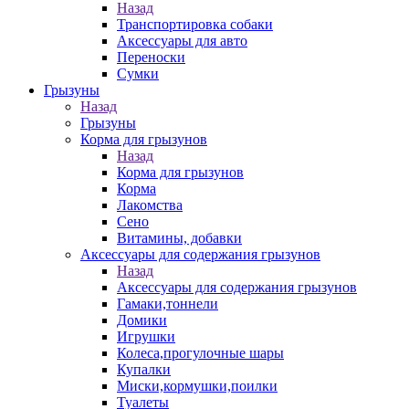
Назад
Транспортировка собаки
Аксессуары для авто
Переноски
Сумки
Грызуны
Назад
Грызуны
Корма для грызунов
Назад
Корма для грызунов
Корма
Лакомства
Сено
Витамины, добавки
Аксессуары для содержания грызунов
Назад
Аксессуары для содержания грызунов
Гамаки,тоннели
Домики
Игрушки
Колеса,прогулочные шары
Купалки
Миски,кормушки,поилки
Туалеты