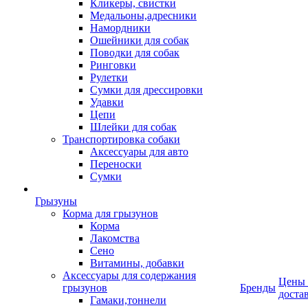
Кликеры, свистки
Медальоны,адресники
Намордники
Ошейники для собак
Поводки для собак
Ринговки
Рулетки
Сумки для дрессировки
Удавки
Цепи
Шлейки для собак
Транспортировка собаки
Аксессуары для авто
Переноски
Сумки
Грызуны
Корма для грызунов
Корма
Лакомства
Сено
Витамины, добавки
Аксессуары для содержания
Цены
грызунов
Бренды
доста
Гамаки,тоннели