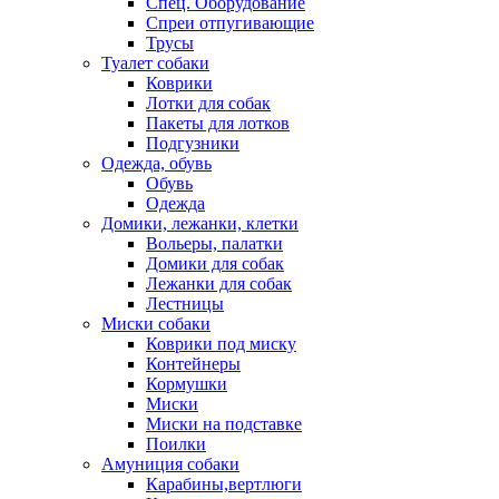
Спец. Оборудование
Спреи отпугивающие
Трусы
Туалет собаки
Коврики
Лотки для собак
Пакеты для лотков
Подгузники
Одежда, обувь
Обувь
Одежда
Домики, лежанки, клетки
Вольеры, палатки
Домики для собак
Лежанки для собак
Лестницы
Миски собаки
Коврики под миску
Контейнеры
Кормушки
Миски
Миски на подставке
Поилки
Амуниция собаки
Карабины,вертлюги