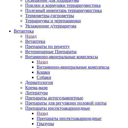
Освещение для террариума
Поилки и кормушки террариумистика
Полезный инвентарь террариумистика
Термометры,гигрометры
Террариумы и черепашники
Увлажнение д/террариума
Ветаптека
Назад
Ветаптека
Препараты по рецепту
Ветеринарные Препараты
Витаминно-минеральные комплексы
Назад
Витаминно-минеральные комплексы
Кошки
Собаки
Дерматология
Крема,мази
Литература
Препараты антигельминтные
Препараты для регуляции половой охоты
Препараты инсектоакарицидные
Назад
Препараты инсектоакарицидные
Грызуны