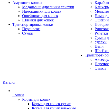
Амуниция кошки
Карабин
Медальоны,адресники,свистки
Кликеры
Намордники для кошек
Медальо
Ошейники для кошек
Наморд
Шлейки для кошек
Ошейник
Транспортировка кошки
Поводки
Переноски
Ринговк
Сумки
Рулетки
Сумки д
Удавки
Цепи
Шлейки 
Транспортиро
Аксессу
Перенос
Сумки
Каталог
Кошки
Корма для кошек
Корма для кошек сухие
Корма для кошек влажные