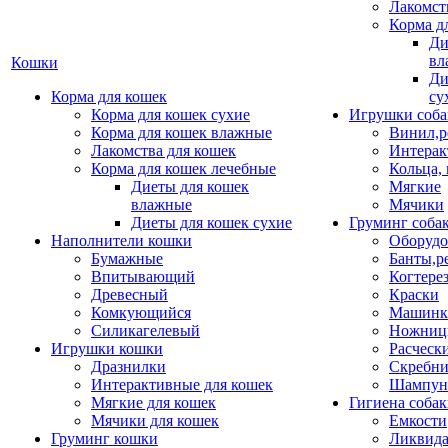
Лакомст
Корма д
Ди
вл
Кошки
Ди
Корма для кошек
су
Корма для кошек сухие
Игрушки соба
Корма для кошек влажные
Винил,р
Лакомства для кошек
Интерак
Корма для кошек лечебные
Кольца,
Диеты для кошек
Мягкие
влажные
Мячики
Диеты для кошек сухие
Груминг соба
Наполнители кошки
Оборудо
Бумажные
Банты,р
Впитывающий
Когтере
Древесный
Краски
Комкующийся
Машинки
Силикагелевый
Ножни
Игрушки кошки
Расческ
Дразнилки
Скребни
Интерактивные для кошек
Шампун
Мягкие для кошек
Гигиена соба
Мячики для кошек
Емкости
Груминг кошки
Ликвида