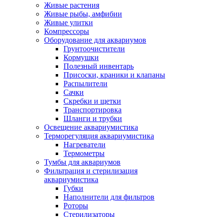
Живые растения
Живые рыбы, амфибии
Живые улитки
Компрессоры
Оборудование для аквариумов
Грунтоочистители
Кормушки
Полезный инвентарь
Присоски, краники и клапаны
Распылители
Сачки
Скребки и щетки
Транспортировка
Шланги и трубки
Освещение аквариумистика
Терморегуляция аквариумистика
Нагреватели
Термометры
Тумбы для аквариумов
Фильтрация и стерилизация
аквариумистика
Губки
Наполнители для фильтров
Роторы
Стерилизаторы