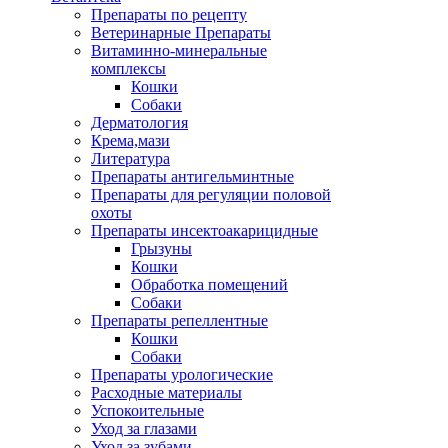
Препараты по рецепту
Ветеринарные Препараты
Витаминно-минеральные
комплексы
Кошки
Собаки
Дерматология
Крема,мази
Литература
Препараты антигельминтные
Препараты для регуляции половой
охоты
Препараты инсектоакарицидные
Грызуны
Кошки
Обработка помещений
Собаки
Препараты репеллентные
Кошки
Собаки
Препараты урологические
Расходные материалы
Успокоительные
Уход за глазами
Уход за зубами