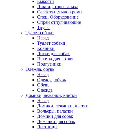
Емкости
Ликвидаторы запаха
Салфетки,мыло,кремы
Спец. Оборудование
Спреи отпугивающие
Трусы
Туалет собаки
Назад
Туалет собаки
Коврики
Лотки для собак
Пакеты для лотков
Подгузники
Одежда, обувь
Назад
Одежда, обувь
Обувь
Одежда
Домики, лежанки, клетки
Назад
Домики, лежанки, клетки
Вольеры, палатки
Домики для собак
Лежанки для собак
Лестницы