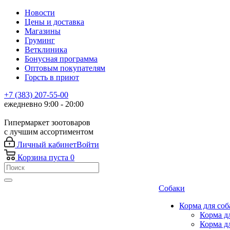
Новости
Цены и доставка
Магазины
Груминг
Ветклиника
Бонусная программа
Оптовым покупателям
Горсть в приют
+7 (383) 207-55-00
ежедневно 9:00 - 20:00
Гипермаркет зоотоваров
с лучшим ассортиментом
Личный кабинет
Войти
Корзина
пуста
0
Собаки
Корма для соб
Корма д
Корма д