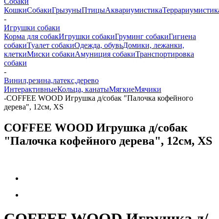
Собаки
Кошки
Собаки
Грызуны
Птицы
Аквариумистика
Террариумистик
-
Игрушки собаки
Корма для собак
Игрушки собаки
Груминг собаки
Гигиена
собаки
Туалет собаки
Одежда, обувь
Домики, лежанки,
клетки
Миски собаки
Амуниция собаки
Транспортировка
собаки
-
Винил,резина,латекс,дерево
Интерактивные
Кольца, канаты
Мягкие
Мячики
-
COFFEE WOOD Игрушка д/собак "Палочка кофейного
дерева", 12см, XS
COFFEE WOOD Игрушка д/собак
"Палочка кофейного дерева", 12см, XS
COFFEE WOOD Игрушка д/