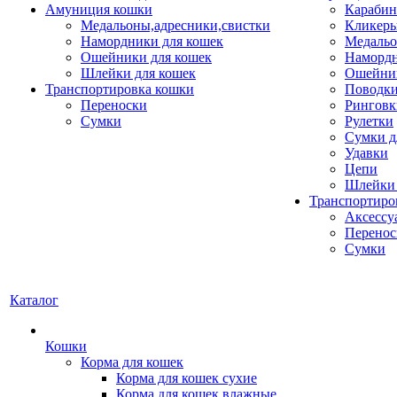
Амуниция кошки
Карабин
Медальоны,адресники,свистки
Кликеры
Намордники для кошек
Медальо
Ошейники для кошек
Наморд
Шлейки для кошек
Ошейник
Транспортировка кошки
Поводки
Переноски
Ринговк
Сумки
Рулетки
Сумки д
Удавки
Цепи
Шлейки 
Транспортиро
Аксессу
Перенос
Сумки
Каталог
Кошки
Корма для кошек
Корма для кошек сухие
Корма для кошек влажные