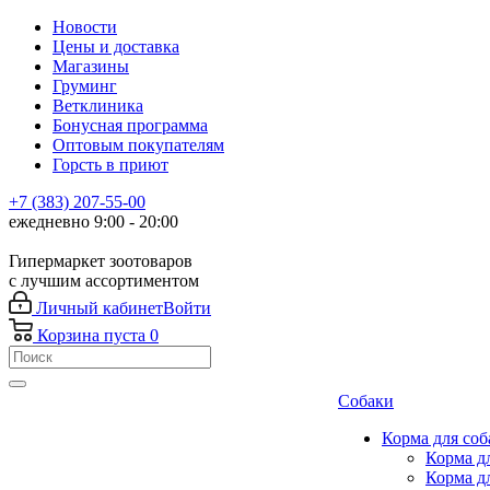
Новости
Цены и доставка
Магазины
Груминг
Ветклиника
Бонусная программа
Оптовым покупателям
Горсть в приют
+7 (383) 207-55-00
ежедневно 9:00 - 20:00
Гипермаркет зоотоваров
с лучшим ассортиментом
Личный кабинет
Войти
Корзина
пуста
0
Собаки
Корма для соб
Корма д
Корма д