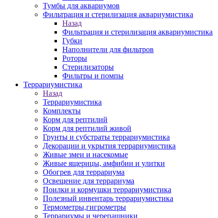
Тумбы для аквариумов
Фильтрация и стерилизация аквариумистика
Назад
Фильтрация и стерилизация аквариумистика
Губки
Наполнители для фильтров
Роторы
Стерилизаторы
Фильтры и помпы
Террариумистика
Назад
Террариумистика
Комплекты
Корм для рептилий
Корм для рептилий живой
Грунты и субстраты террариумистика
Декорации и укрытия террариумистика
Живые змеи и насекомые
Живые ящерицы, амфибии и улитки
Обогрев для террариума
Освещение для террариума
Поилки и кормушки террариумистика
Полезный инвентарь террариумистика
Термометры,гигрометры
Террариумы и черепашники