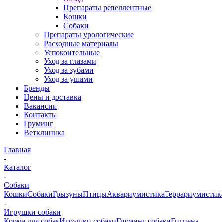
Препараты репеллентные
Кошки
Собаки
Препараты урологические
Расходные материалы
Успокоительные
Уход за глазами
Уход за зубами
Уход за ушами
Бренды
Цены и доставка
Вакансии
Контакты
Груминг
Ветклиника
Главная
-
Каталог
-
Собаки
Кошки
Собаки
Грызуны
Птицы
Аквариумистика
Террариумистик
-
Игрушки собаки
Корма для собак
Игрушки собаки
Груминг собаки
Гигиена