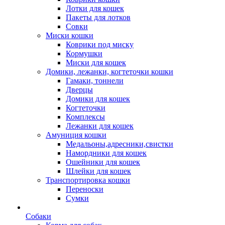
Лотки для кошек
Пакеты для лотков
Совки
Миски кошки
Коврики под миску
Кормушки
Миски для кошек
Домики, лежанки, когтеточки кошки
Гамаки, тоннели
Дверцы
Домики для кошек
Когтеточки
Комплексы
Лежанки для кошек
Амуниция кошки
Медальоны,адресники,свистки
Намордники для кошек
Ошейники для кошек
Шлейки для кошек
Транспортировка кошки
Переноски
Сумки
Собаки