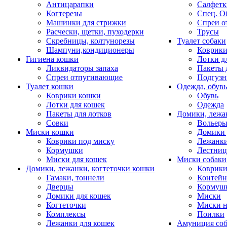
Антицарапки
Салфетк
Когтерезы
Спец. О
Машинки для стрижки
Спреи о
Расчески, щетки, пуходерки
Трусы
Скребницы, колтунорезы
Туалет собаки
Шампуни,кондиционеры
Коврик
Гигиена кошки
Лотки д
Ликвидаторы запаха
Пакеты 
Спреи отпугивающие
Подгузн
Туалет кошки
Одежда, обувь
Коврики кошки
Обувь
Лотки для кошек
Одежда
Пакеты для лотков
Домики, лежа
Совки
Вольеры
Миски кошки
Домики 
Коврики под миску
Лежанки
Кормушки
Лестни
Миски для кошек
Миски собаки
Домики, лежанки, когтеточки кошки
Коврики
Гамаки, тоннели
Контей
Дверцы
Кормуш
Домики для кошек
Миски
Когтеточки
Миски н
Комплексы
Поилки
Лежанки для кошек
Амуниция со