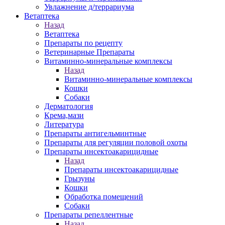
Увлажнение д/террариума
Ветаптека
Назад
Ветаптека
Препараты по рецепту
Ветеринарные Препараты
Витаминно-минеральные комплексы
Назад
Витаминно-минеральные комплексы
Кошки
Собаки
Дерматология
Крема,мази
Литература
Препараты антигельминтные
Препараты для регуляции половой охоты
Препараты инсектоакарицидные
Назад
Препараты инсектоакарицидные
Грызуны
Кошки
Обработка помещений
Собаки
Препараты репеллентные
Назад