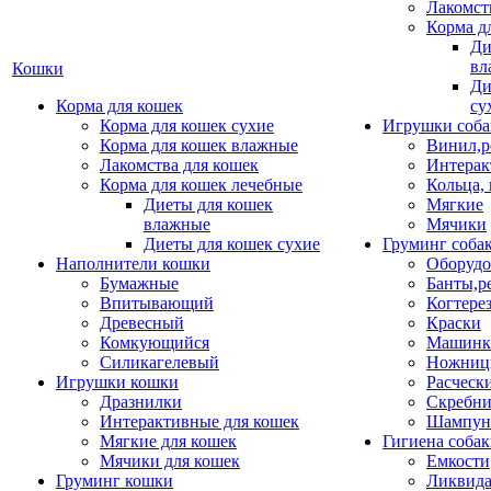
Лакомст
Корма д
Ди
вл
Кошки
Ди
Корма для кошек
су
Корма для кошек сухие
Игрушки соба
Корма для кошек влажные
Винил,р
Лакомства для кошек
Интерак
Корма для кошек лечебные
Кольца,
Диеты для кошек
Мягкие
влажные
Мячики
Диеты для кошек сухие
Груминг соба
Наполнители кошки
Оборудо
Бумажные
Банты,р
Впитывающий
Когтере
Древесный
Краски
Комкующийся
Машинки
Силикагелевый
Ножни
Игрушки кошки
Расческ
Дразнилки
Скребни
Интерактивные для кошек
Шампун
Мягкие для кошек
Гигиена соба
Мячики для кошек
Емкости
Груминг кошки
Ликвида