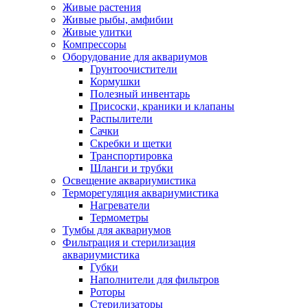
Живые растения
Живые рыбы, амфибии
Живые улитки
Компрессоры
Оборудование для аквариумов
Грунтоочистители
Кормушки
Полезный инвентарь
Присоски, краники и клапаны
Распылители
Сачки
Скребки и щетки
Транспортировка
Шланги и трубки
Освещение аквариумистика
Терморегуляция аквариумистика
Нагреватели
Термометры
Тумбы для аквариумов
Фильтрация и стерилизация
аквариумистика
Губки
Наполнители для фильтров
Роторы
Стерилизаторы