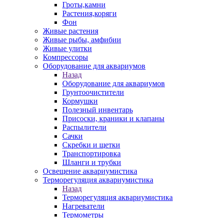
Гроты,камни
Растения,коряги
Фон
Живые растения
Живые рыбы, амфибии
Живые улитки
Компрессоры
Оборудование для аквариумов
Назад
Оборудование для аквариумов
Грунтоочистители
Кормушки
Полезный инвентарь
Присоски, краники и клапаны
Распылители
Сачки
Скребки и щетки
Транспортировка
Шланги и трубки
Освещение аквариумистика
Терморегуляция аквариумистика
Назад
Терморегуляция аквариумистика
Нагреватели
Термометры