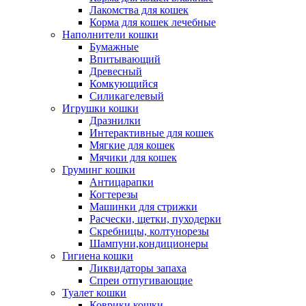
Лакомства для кошек
Корма для кошек лечебные
Наполнители кошки
Бумажные
Впитывающий
Древесный
Комкующийся
Силикагелевый
Игрушки кошки
Дразнилки
Интерактивные для кошек
Мягкие для кошек
Мячики для кошек
Груминг кошки
Антицарапки
Когтерезы
Машинки для стрижки
Расчески, щетки, пуходерки
Скребницы, колтунорезы
Шампуни,кондиционеры
Гигиена кошки
Ликвидаторы запаха
Спреи отпугивающие
Туалет кошки
Коврики кошки