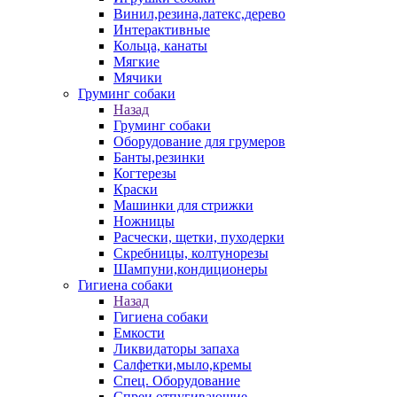
Винил,резина,латекс,дерево
Интерактивные
Кольца, канаты
Мягкие
Мячики
Груминг собаки
Назад
Груминг собаки
Оборудование для грумеров
Банты,резинки
Когтерезы
Краски
Машинки для стрижки
Ножницы
Расчески, щетки, пуходерки
Скребницы, колтунорезы
Шампуни,кондиционеры
Гигиена собаки
Назад
Гигиена собаки
Емкости
Ликвидаторы запаха
Салфетки,мыло,кремы
Спец. Оборудование
Спреи отпугивающие