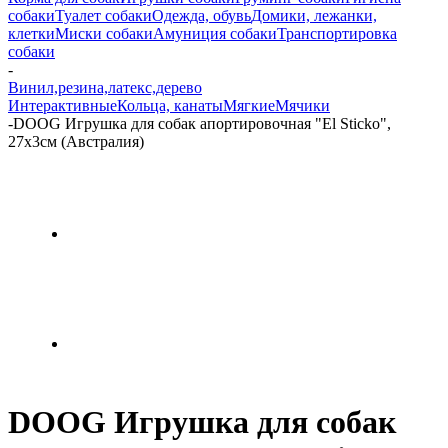
собаки
Туалет собаки
Одежда, обувь
Домики, лежанки,
клетки
Миски собаки
Амуниция собаки
Транспортировка
собаки
-
Винил,резина,латекс,дерево
Интерактивные
Кольца, канаты
Мягкие
Мячики
-
DOOG Игрушка для собак апортировочная "El Sticko",
27х3см (Австралия)
DOOG Игрушка для собак