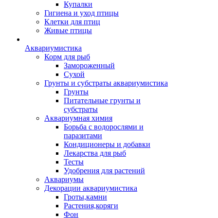
Купалки
Гигиена и уход птицы
Клетки для птиц
Живые птицы
Аквариумистика
Корм для рыб
Замороженный
Сухой
Грунты и субстраты аквариумистика
Грунты
Питательные грунты и
субстраты
Аквариумная химия
Борьба с водорослями и
паразитами
Кондиционеры и добавки
Лекарства для рыб
Тесты
Удобрения для растений
Аквариумы
Декорации аквариумистика
Гроты,камни
Растения,коряги
Фон