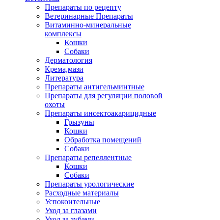
Препараты по рецепту
Ветеринарные Препараты
Витаминно-минеральные
комплексы
Кошки
Собаки
Дерматология
Крема,мази
Литература
Препараты антигельминтные
Препараты для регуляции половой
охоты
Препараты инсектоакарицидные
Грызуны
Кошки
Обработка помещений
Собаки
Препараты репеллентные
Кошки
Собаки
Препараты урологические
Расходные материалы
Успокоительные
Уход за глазами
Уход за зубами