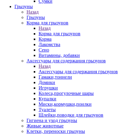
Сумки
Грызуны
Назад
Грызуны
Корма для грызунов
Назад
Корма для грызунов
Корма
Лакомства
Сено
Витамины, добавки
Аксессуары для содержания грызунов
Назад
Аксессуары для содержания грызунов
Гамаки,тоннели
Домики
Игрушки
Колеса,прогулочные шары
Купалки
Миски,кормушки,поилки
Туалеты
Шлейки,поводки для грызунов
Гигиена и уход грызуны
Живые животные
Клетки, переноски грызуны