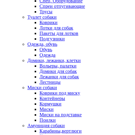
Спец. Оборудование
Спреи отпугивающие
Трусы
Туалет собаки
Коврики
Лотки для собак
Пакеты для лотков
Подгузники
Одежда, обувь
Обувь
Одежда
Домики, лежанки, клетки
Вольеры, палатки
Домики для собак
Лежанки для собак
Лестницы
Миски собаки
Коврики под миску
Контейнеры
Кормушки
Миски
Миски на подставке
Поилки
Амуниция собаки
Карабины,вертлюги