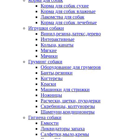
Корма для собак
Корма для собак сухие
Корма для собак влажные
Лакомства для собак
Корма для собак лечебные
Игрушки собаки
Винил,резина,латекс,дерево
Интерактивные
Кольца, канаты
Мягкие
Мячики
Груминг собаки
Оборудование для грумеров
Банты,резинки
Когтерезы
Краски
Машинки для стрижки
Ножницы
Расчески, щетки, пуходерки
Скребницы, колтунорезы
Шампуни,кондиционеры
Гигиена собаки
Емкости
Ликвидаторы запаха
Салфетки,мыло,кремы