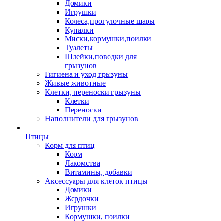
Домики
Игрушки
Колеса,прогулочные шары
Купалки
Миски,кормушки,поилки
Туалеты
Шлейки,поводки для
грызунов
Гигиена и уход грызуны
Живые животные
Клетки, переноски грызуны
Клетки
Переноски
Наполнители для грызунов
Птицы
Корм для птиц
Корм
Лакомства
Витамины, добавки
Аксессуары для клеток птицы
Домики
Жердочки
Игрушки
Кормушки, поилки