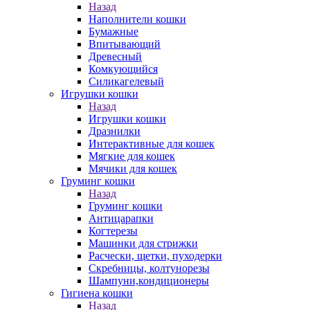
Назад
Наполнители кошки
Бумажные
Впитывающий
Древесный
Комкующийся
Силикагелевый
Игрушки кошки
Назад
Игрушки кошки
Дразнилки
Интерактивные для кошек
Мягкие для кошек
Мячики для кошек
Груминг кошки
Назад
Груминг кошки
Антицарапки
Когтерезы
Машинки для стрижки
Расчески, щетки, пуходерки
Скребницы, колтунорезы
Шампуни,кондиционеры
Гигиена кошки
Назад