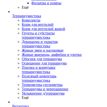
Фильтры и помпы
Ещё
Террариумистика
Комплекты
Корм для рептилий
Корм для рептилий живой
Грунты и субстраты
террариумистика
Декорации и укрытия
террариумистика
Живые змеи и насекомые
Живые ящерицы, амфибии и улитки
Обогрев для террариума
Освещение для террариума
Поилки и кормушки
террариумистика
Полезный инвентарь
террариумистика
Термометры,гигрометры
Террариумы и черепашники
Увлажнение д/террариума
Ещё
Ветаптека