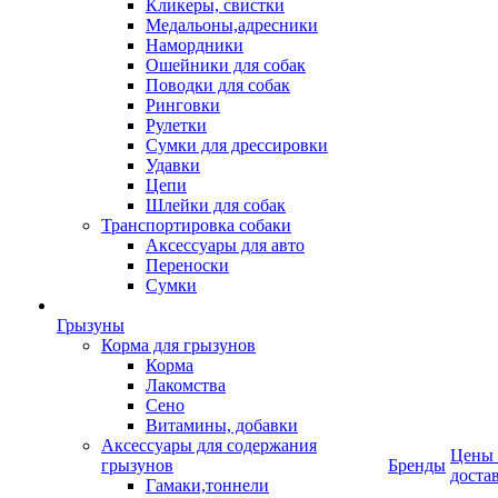
Кликеры, свистки
Медальоны,адресники
Намордники
Ошейники для собак
Поводки для собак
Ринговки
Рулетки
Сумки для дрессировки
Удавки
Цепи
Шлейки для собак
Транспортировка собаки
Аксессуары для авто
Переноски
Сумки
Грызуны
Корма для грызунов
Корма
Лакомства
Сено
Витамины, добавки
Аксессуары для содержания
Цены
грызунов
Бренды
доста
Гамаки,тоннели