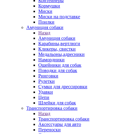
Контейнеры
Кормушки
Миски
Миски на подставке
Поилки
Амуниция собаки
Назад
Амуниция собаки
Карабины,вертлюги
Кликеры, свистки
Медальоны,адресники
Намордники
Ошейники для собак
Поводки для собак
Ринговки
Рулетки
Сумки для дрессировки
Удавки
Цепи
Шлейки для собак
Транспортировка собаки
Назад
Транспортировка собаки
Аксессуары для авто
Переноски