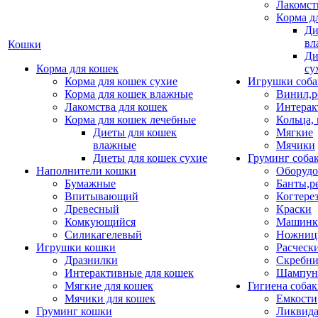
Лакомст
Корма д
Ди
вл
Кошки
Ди
Корма для кошек
су
Корма для кошек сухие
Игрушки соба
Корма для кошек влажные
Винил,р
Лакомства для кошек
Интерак
Корма для кошек лечебные
Кольца,
Диеты для кошек
Мягкие
влажные
Мячики
Диеты для кошек сухие
Груминг соба
Наполнители кошки
Оборудо
Бумажные
Банты,р
Впитывающий
Когтере
Древесный
Краски
Комкующийся
Машинки
Силикагелевый
Ножни
Игрушки кошки
Расческ
Дразнилки
Скребни
Интерактивные для кошек
Шампун
Мягкие для кошек
Гигиена соба
Мячики для кошек
Емкости
Груминг кошки
Ликвида