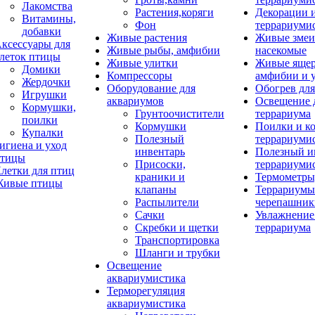
Лакомства
Растения,коряги
Декорации 
Витамины,
Фон
террариуми
добавки
Живые растения
Живые змеи
ксессуары для
Живые рыбы, амфибии
насекомые
леток птицы
Живые улитки
Живые яще
Домики
Компрессоры
амфибии и 
Жердочки
Оборудование для
Обогрев для
Игрушки
аквариумов
Освещение 
Кормушки,
Грунтоочистители
террариума
поилки
Кормушки
Поилки и к
Купалки
Полезный
террариуми
игиена и уход
инвентарь
Полезный и
тицы
Присоски,
террариуми
летки для птиц
краники и
Термометры
ивые птицы
клапаны
Террариумы
Распылители
черепашник
Сачки
Увлажнение 
Скребки и щетки
террариума
Транспортировка
Шланги и трубки
Освещение
аквариумистика
Терморегуляция
аквариумистика