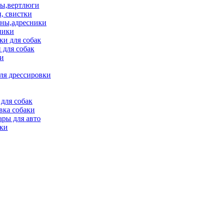
ы,вертлюги
, свистки
ны,адресники
ники
и для собак
 для собак
и
ля дрессировки
для собак
вка собаки
ары для авто
ки