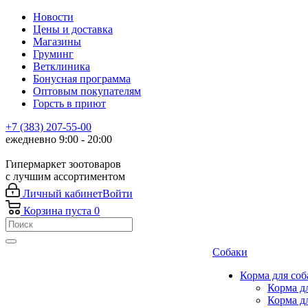
Новости
Цены и доставка
Магазины
Груминг
Ветклиника
Бонусная программа
Оптовым покупателям
Горсть в приют
+7 (383) 207-55-00
ежедневно 9:00 - 20:00
Гипермаркет зоотоваров
с лучшим ассортиментом
Личный кабинет
Войти
Корзина
пуста
0
Собаки
Корма для соб
Корма д
Корма д