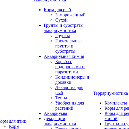
Корм для рыб
Замороженный
Сухой
Грунты и субстраты
аквариумистика
Грунты
Питательные
грунты и
субстраты
Аквариумная химия
Борьба с
водорослями и
паразитами
Кондиционеры и
добавки
Лекарства для
рыб
Террариумистика
Тесты
Удобрения для
Комплекты
растений
Корм для р
Аквариумы
Корм для р
Декорации
живой
орм для птиц
аквариумистика
Грунты и су
Корм
Гроты,камни
террариуми