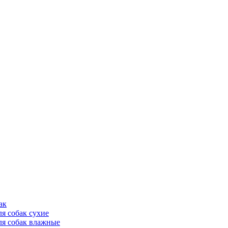
ак
ля собак сухие
ля собак влажные