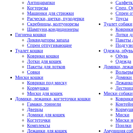
Антицарапки
Салфетк
Когтерезы
Спец. О
Машинки для стрижки
Спреи о
Расчески, щетки, пуходерки
Трусы
Скребницы, колтунорезы
Туалет собаки
Шампуни,кондиционеры
Коврик
Гигиена кошки
Лотки д
Ликвидаторы запаха
Пакеты 
Спреи отпугивающие
Подгузн
Туалет кошки
Одежда, обувь
Коврики кошки
Обувь
Лотки для кошек
Одежда
Пакеты для лотков
Домики, лежа
Совки
Вольеры
Миски кошки
Домики 
Коврики под миску
Лежанки
Кормушки
Лестни
Миски для кошек
Миски собаки
Домики, лежанки, когтеточки кошки
Коврики
Гамаки, тоннели
Контей
Дверцы
Кормуш
Домики для кошек
Миски
Когтеточки
Миски н
Комплексы
Поилки
Лежанки для кошек
Амуниция со