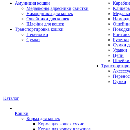
Амуниция кошки
Карабин
Медальоны,адресники,свистки
Кликеры
Намордники для кошек
Медальо
Ошейники для кошек
Наморд
Шлейки для кошек
Ошейник
Транспортировка кошки
Поводки
Переноски
Ринговк
Сумки
Рулетки
Сумки д
Удавки
Цепи
Шлейки 
Транспортиро
Аксессу
Перенос
Сумки
Каталог
Кошки
Корма для кошек
Корма для кошек сухие
Корма для кошек влажные