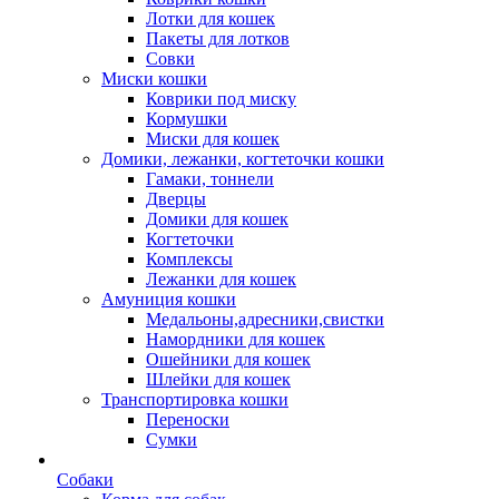
Лотки для кошек
Пакеты для лотков
Совки
Миски кошки
Коврики под миску
Кормушки
Миски для кошек
Домики, лежанки, когтеточки кошки
Гамаки, тоннели
Дверцы
Домики для кошек
Когтеточки
Комплексы
Лежанки для кошек
Амуниция кошки
Медальоны,адресники,свистки
Намордники для кошек
Ошейники для кошек
Шлейки для кошек
Транспортировка кошки
Переноски
Сумки
Собаки