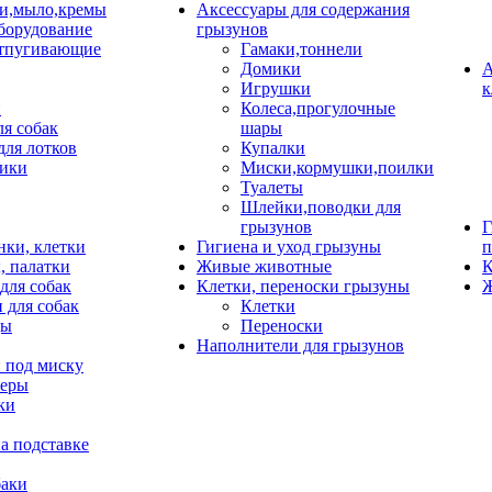
и,мыло,кремы
Аксессуары для содержания
борудование
грызунов
тпугивающие
Гамаки,тоннели
Домики
А
Игрушки
к
и
Колеса,прогулочные
ля собак
шары
для лотков
Купалки
ики
Миски,кормушки,поилки
Туалеты
Шлейки,поводки для
грызунов
Г
нки, клетки
Гигиена и уход грызуны
п
, палатки
Живые животные
К
для собак
Клетки, переноски грызуны
Ж
 для собак
Клетки
цы
Переноски
Наполнители для грызунов
 под миску
неры
ки
а подставке
баки