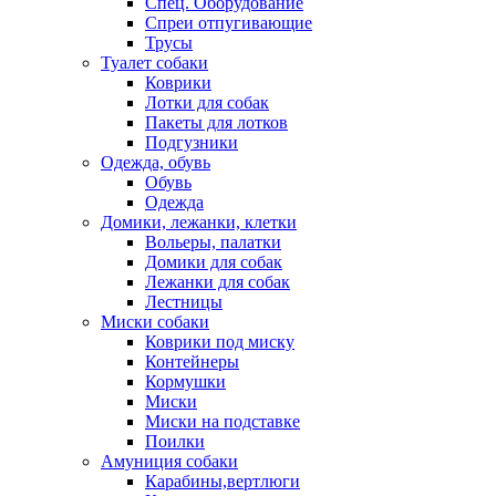
Спец. Оборудование
Спреи отпугивающие
Трусы
Туалет собаки
Коврики
Лотки для собак
Пакеты для лотков
Подгузники
Одежда, обувь
Обувь
Одежда
Домики, лежанки, клетки
Вольеры, палатки
Домики для собак
Лежанки для собак
Лестницы
Миски собаки
Коврики под миску
Контейнеры
Кормушки
Миски
Миски на подставке
Поилки
Амуниция собаки
Карабины,вертлюги