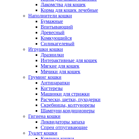
Лакомства для кошек
Корма для кошек лечебные
Наполнители кошки
Бумажные
Впитывающий
Древесный
Комкующийся
Силикагелевый
Игрушки кошки
Дразнилки
Интерактивные для кошек
Мягкие для кошек
Мячики для кошек
Груминг кошки
Антицарапки
Когтерезы
Машинки для стрижки
Расчески, щетки, пуходерки
Скребницы, колтунорезы
Шампуни,кондиционеры
Гигиена кошки
Ликвидаторы запаха
Спреи отпугивающие
Туалет кошки
Коврики кошки