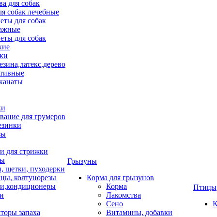
ва для собак
ля собак лечебные
еты для собак
ажные
еты для собак
хие
ки
езина,латекс,дерево
тивные
 канаты
ки
вание для грумеров
езинки
зы
 для стрижки
цы
Грызуны
и, щетки, пуходерки
цы, колтунорезы
Корма для грызунов
и,кондиционеры
Корма
Птицы
ки
Лакомства
Сено
К
торы запаха
Витамины, добавки