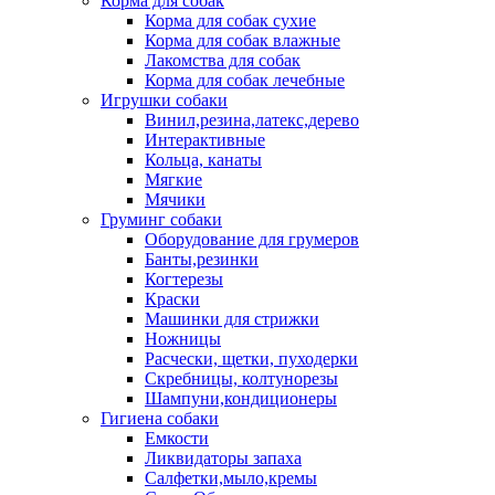
Корма для собак
Корма для собак сухие
Корма для собак влажные
Лакомства для собак
Корма для собак лечебные
Игрушки собаки
Винил,резина,латекс,дерево
Интерактивные
Кольца, канаты
Мягкие
Мячики
Груминг собаки
Оборудование для грумеров
Банты,резинки
Когтерезы
Краски
Машинки для стрижки
Ножницы
Расчески, щетки, пуходерки
Скребницы, колтунорезы
Шампуни,кондиционеры
Гигиена собаки
Емкости
Ликвидаторы запаха
Салфетки,мыло,кремы