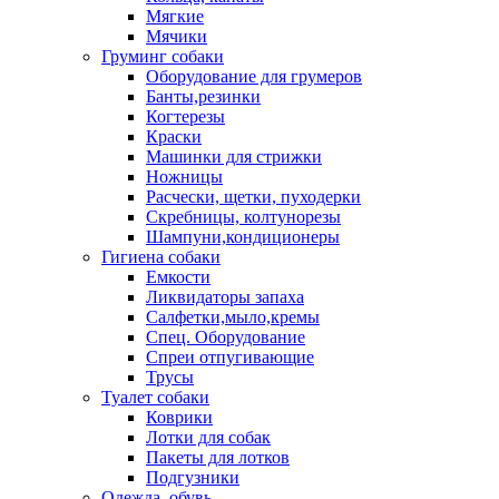
Мягкие
Мячики
Груминг собаки
Оборудование для грумеров
Банты,резинки
Когтерезы
Краски
Машинки для стрижки
Ножницы
Расчески, щетки, пуходерки
Скребницы, колтунорезы
Шампуни,кондиционеры
Гигиена собаки
Емкости
Ликвидаторы запаха
Салфетки,мыло,кремы
Спец. Оборудование
Спреи отпугивающие
Трусы
Туалет собаки
Коврики
Лотки для собак
Пакеты для лотков
Подгузники
Одежда, обувь