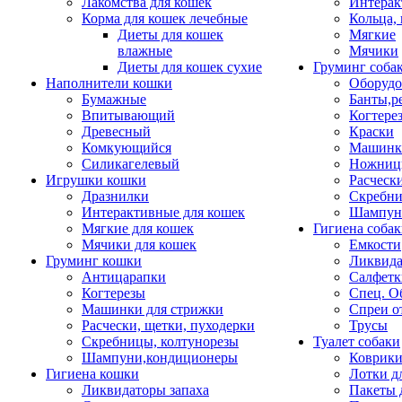
Лакомства для кошек
Интерак
Корма для кошек лечебные
Кольца,
Диеты для кошек
Мягкие
влажные
Мячики
Диеты для кошек сухие
Груминг соба
Наполнители кошки
Оборудо
Бумажные
Банты,р
Впитывающий
Когтере
Древесный
Краски
Комкующийся
Машинки
Силикагелевый
Ножни
Игрушки кошки
Расческ
Дразнилки
Скребни
Интерактивные для кошек
Шампун
Мягкие для кошек
Гигиена соба
Мячики для кошек
Емкости
Груминг кошки
Ликвида
Антицарапки
Салфетк
Когтерезы
Спец. О
Машинки для стрижки
Спреи о
Расчески, щетки, пуходерки
Трусы
Скребницы, колтунорезы
Туалет собаки
Шампуни,кондиционеры
Коврик
Гигиена кошки
Лотки д
Ликвидаторы запаха
Пакеты 