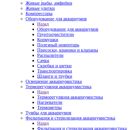
Живые рыбы, амфибии
Живые улитки
Компрессоры
Оборудование для аквариумов
Назад
Оборудование для аквариумов
Грунтоочистители
Кормушки
Полезный инвентарь
Присоски, краники и клапаны
Распылители
Сачки
Скребки и щетки
Транспортировка
Шланги и трубки
Освещение аквариумистика
Терморегуляция аквариумистика
Назад
Терморегуляция аквариумистика
Нагреватели
Термометры
Тумбы для аквариумов
Фильтрация и стерилизация аквариумистика
Назад
Фильтрация и стерилизация аквариумистика