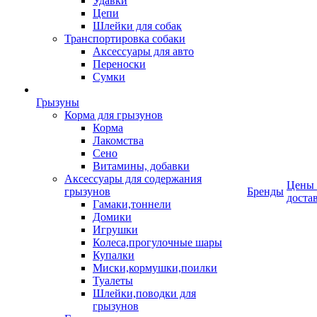
Удавки
Цепи
Шлейки для собак
Транспортировка собаки
Аксессуары для авто
Переноски
Сумки
Грызуны
Корма для грызунов
Корма
Лакомства
Сено
Витамины, добавки
Аксессуары для содержания
Цены
грызунов
Бренды
доста
Гамаки,тоннели
Домики
Игрушки
Колеса,прогулочные шары
Купалки
Миски,кормушки,поилки
Туалеты
Шлейки,поводки для
грызунов