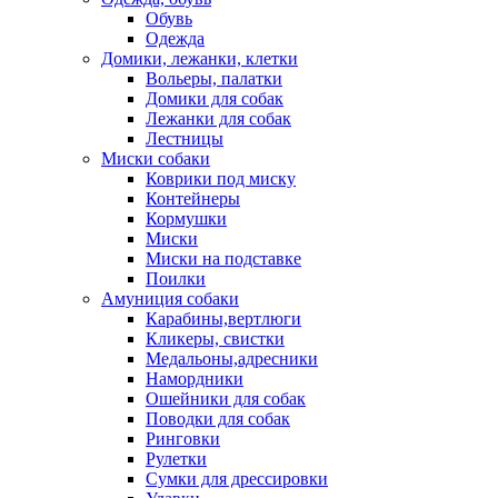
Обувь
Одежда
Домики, лежанки, клетки
Вольеры, палатки
Домики для собак
Лежанки для собак
Лестницы
Миски собаки
Коврики под миску
Контейнеры
Кормушки
Миски
Миски на подставке
Поилки
Амуниция собаки
Карабины,вертлюги
Кликеры, свистки
Медальоны,адресники
Намордники
Ошейники для собак
Поводки для собак
Ринговки
Рулетки
Сумки для дрессировки