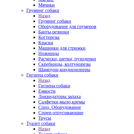
Мячики
Груминг собаки
Назад
Груминг собаки
Оборудование для грумеров
Банты,резинки
Когтерезы
Краски
Машинки для стрижки
Ножницы
Расчески, щетки, пуходерки
Скребницы, колтунорезы
Шампуни,кондиционеры
Гигиена собаки
Назад
Гигиена собаки
Емкости
Ликвидаторы запаха
Салфетки,мыло,кремы
Спец. Оборудование
Спреи отпугивающие
Трусы
Туалет собаки
Назад