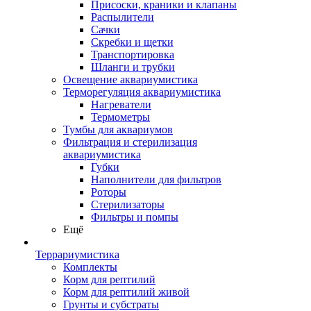
Присоски, краники и клапаны
Распылители
Сачки
Скребки и щетки
Транспортировка
Шланги и трубки
Освещение аквариумистика
Терморегуляция аквариумистика
Нагреватели
Термометры
Тумбы для аквариумов
Фильтрация и стерилизация
аквариумистика
Губки
Наполнители для фильтров
Роторы
Стерилизаторы
Фильтры и помпы
Ещё
Террариумистика
Комплекты
Корм для рептилий
Корм для рептилий живой
Грунты и субстраты