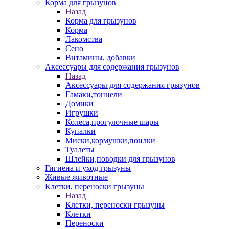
Корма для грызунов
Назад
Корма для грызунов
Корма
Лакомства
Сено
Витамины, добавки
Аксессуары для содержания грызунов
Назад
Аксессуары для содержания грызунов
Гамаки,тоннели
Домики
Игрушки
Колеса,прогулочные шары
Купалки
Миски,кормушки,поилки
Туалеты
Шлейки,поводки для грызунов
Гигиена и уход грызуны
Живые животные
Клетки, переноски грызуны
Назад
Клетки, переноски грызуны
Клетки
Переноски