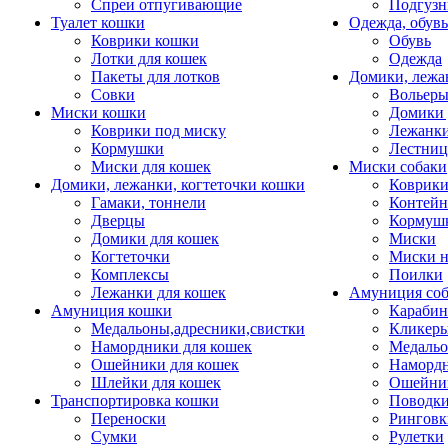
Спреи отпугивающие
Подгузн
Туалет кошки
Одежда, обувь
Коврики кошки
Обувь
Лотки для кошек
Одежда
Пакеты для лотков
Домики, лежа
Совки
Вольеры
Миски кошки
Домики 
Коврики под миску
Лежанки
Кормушки
Лестни
Миски для кошек
Миски собаки
Домики, лежанки, когтеточки кошки
Коврики
Гамаки, тоннели
Контей
Дверцы
Кормуш
Домики для кошек
Миски
Когтеточки
Миски н
Комплексы
Поилки
Лежанки для кошек
Амуниция со
Амуниция кошки
Карабин
Медальоны,адресники,свистки
Кликеры
Намордники для кошек
Медальо
Ошейники для кошек
Наморд
Шлейки для кошек
Ошейник
Транспортировка кошки
Поводки
Переноски
Ринговк
Сумки
Рулетки