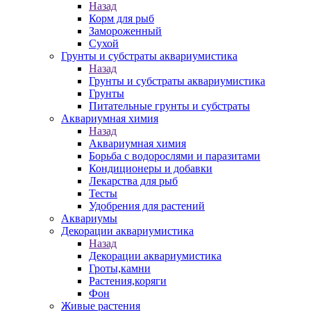
Назад
Корм для рыб
Замороженный
Сухой
Грунты и субстраты аквариумистика
Назад
Грунты и субстраты аквариумистика
Грунты
Питательные грунты и субстраты
Аквариумная химия
Назад
Аквариумная химия
Борьба с водорослями и паразитами
Кондиционеры и добавки
Лекарства для рыб
Тесты
Удобрения для растений
Аквариумы
Декорации аквариумистика
Назад
Декорации аквариумистика
Гроты,камни
Растения,коряги
Фон
Живые растения