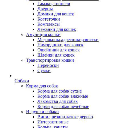
Гамаки, тоннели
Дверцы
Домики для кошек
Когтеточки
Комплексы
Лежанки для кошек
Амуниция кошки
Медальоны,адресники,свистки
Намордники для кошек
Ошейники для кошек
Шлейки для кошек
Транспортировка кошки
Переноски
Сумки
Собаки
Корма для собак
Корма для собак сухие
Корма для собак влажные
Лакомства для собак
Корма для собак лечебные
Игрушки собаки
Винил,резина,латекс,дерево
Интерактивные
Кольца, канаты