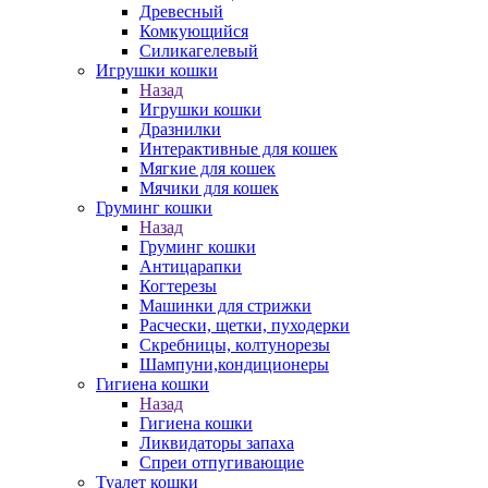
Древесный
Комкующийся
Силикагелевый
Игрушки кошки
Назад
Игрушки кошки
Дразнилки
Интерактивные для кошек
Мягкие для кошек
Мячики для кошек
Груминг кошки
Назад
Груминг кошки
Антицарапки
Когтерезы
Машинки для стрижки
Расчески, щетки, пуходерки
Скребницы, колтунорезы
Шампуни,кондиционеры
Гигиена кошки
Назад
Гигиена кошки
Ликвидаторы запаха
Спреи отпугивающие
Туалет кошки