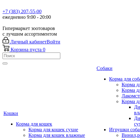
+7 (383) 207-55-00
ежедневно 9:00 - 20:00
Гипермаркет зоотоваров
с лучшим ассортиментом
Личный кабинет
Войти
Корзина
пуста
0
Собаки
Корма для соб
Корма д
Корма д
Лакомст
Корма д
Ди
вл
Кошки
Ди
Корма для кошек
су
Корма для кошек сухие
Игрушки соба
Корма для кошек влажные
Винил,р