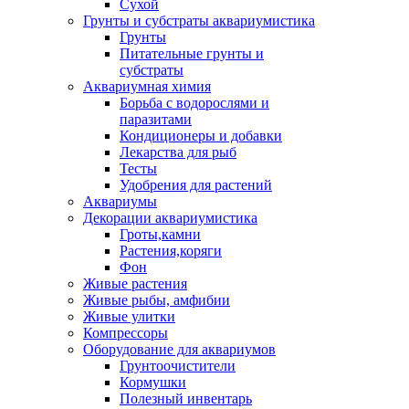
Сухой
Грунты и субстраты аквариумистика
Грунты
Питательные грунты и
субстраты
Аквариумная химия
Борьба с водорослями и
паразитами
Кондиционеры и добавки
Лекарства для рыб
Тесты
Удобрения для растений
Аквариумы
Декорации аквариумистика
Гроты,камни
Растения,коряги
Фон
Живые растения
Живые рыбы, амфибии
Живые улитки
Компрессоры
Оборудование для аквариумов
Грунтоочистители
Кормушки
Полезный инвентарь