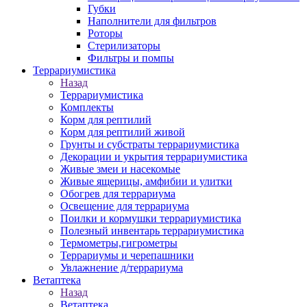
Губки
Наполнители для фильтров
Роторы
Стерилизаторы
Фильтры и помпы
Террариумистика
Назад
Террариумистика
Комплекты
Корм для рептилий
Корм для рептилий живой
Грунты и субстраты террариумистика
Декорации и укрытия террариумистика
Живые змеи и насекомые
Живые ящерицы, амфибии и улитки
Обогрев для террариума
Освещение для террариума
Поилки и кормушки террариумистика
Полезный инвентарь террариумистика
Термометры,гигрометры
Террариумы и черепашники
Увлажнение д/террариума
Ветаптека
Назад
Ветаптека