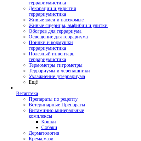
террариумистика
Декорации и укрытия
террариумистика
Живые змеи и насекомые
Живые ящерицы, амфибии и улитки
Обогрев для террариума
Освещение для террариума
Поилки и кормушки
террариумистика
Полезный инвентарь
террариумистика
Термометры,гигрометры
Террариумы и черепашники
Увлажнение д/террариума
Ещё
Ветаптека
Препараты по рецепту
Ветеринарные Препараты
Витаминно-минеральные
комплексы
Кошки
Собаки
Дерматология
Крема,мази