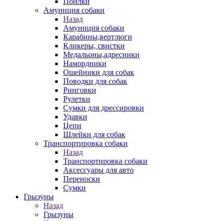
Поилки
Амуниция собаки
Назад
Амуниция собаки
Карабины,вертлюги
Кликеры, свистки
Медальоны,адресники
Намордники
Ошейники для собак
Поводки для собак
Ринговки
Рулетки
Сумки для дрессировки
Удавки
Цепи
Шлейки для собак
Транспортировка собаки
Назад
Транспортировка собаки
Аксессуары для авто
Переноски
Сумки
Грызуны
Назад
Грызуны