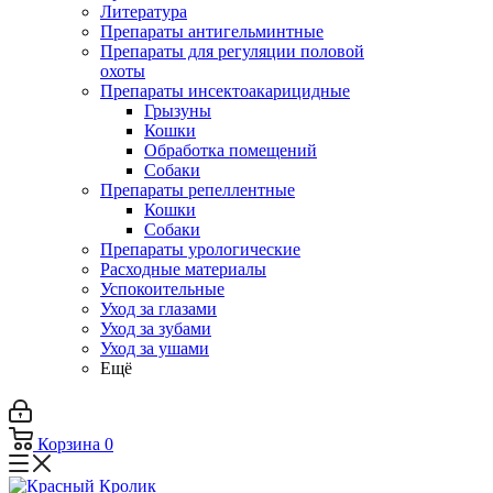
Литература
Препараты антигельминтные
Препараты для регуляции половой
охоты
Препараты инсектоакарицидные
Грызуны
Кошки
Обработка помещений
Собаки
Препараты репеллентные
Кошки
Собаки
Препараты урологические
Расходные материалы
Успокоительные
Уход за глазами
Уход за зубами
Уход за ушами
Ещё
Корзина
0