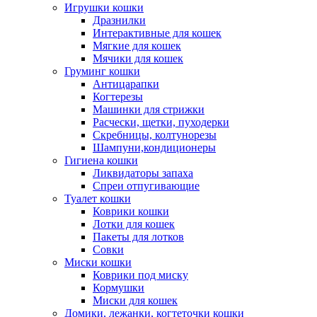
Игрушки кошки
Дразнилки
Интерактивные для кошек
Мягкие для кошек
Мячики для кошек
Груминг кошки
Антицарапки
Когтерезы
Машинки для стрижки
Расчески, щетки, пуходерки
Скребницы, колтунорезы
Шампуни,кондиционеры
Гигиена кошки
Ликвидаторы запаха
Спреи отпугивающие
Туалет кошки
Коврики кошки
Лотки для кошек
Пакеты для лотков
Совки
Миски кошки
Коврики под миску
Кормушки
Миски для кошек
Домики, лежанки, когтеточки кошки