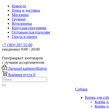
Новости
Цены и доставка
Магазины
Груминг
Ветклиника
Бонусная программа
Оптовым покупателям
Горсть в приют
+7 (383) 207-55-00
ежедневно 9:00 - 20:00
Гипермаркет зоотоваров
с лучшим ассортиментом
Личный кабинет
Войти
Корзина
пуста
0
Собаки
Корма для соб
Корма д
Корма д