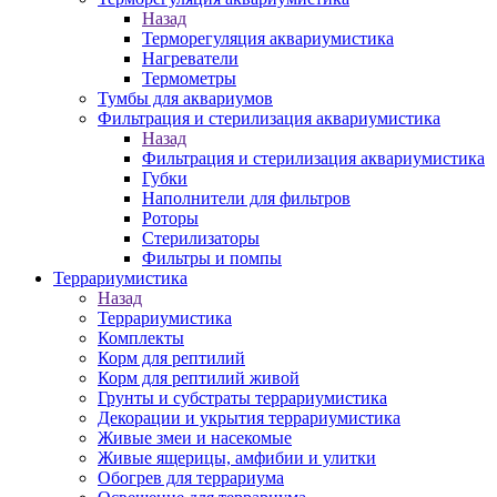
Назад
Терморегуляция аквариумистика
Нагреватели
Термометры
Тумбы для аквариумов
Фильтрация и стерилизация аквариумистика
Назад
Фильтрация и стерилизация аквариумистика
Губки
Наполнители для фильтров
Роторы
Стерилизаторы
Фильтры и помпы
Террариумистика
Назад
Террариумистика
Комплекты
Корм для рептилий
Корм для рептилий живой
Грунты и субстраты террариумистика
Декорации и укрытия террариумистика
Живые змеи и насекомые
Живые ящерицы, амфибии и улитки
Обогрев для террариума