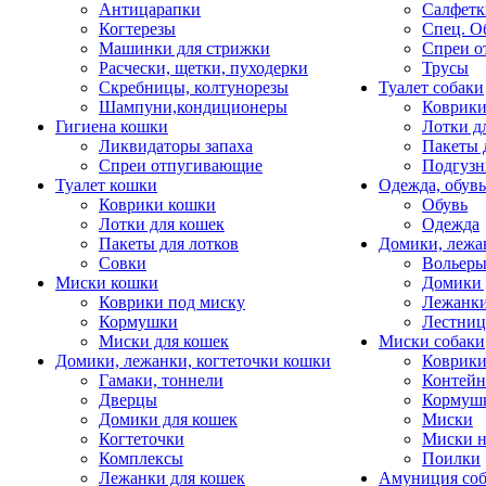
Антицарапки
Салфетк
Когтерезы
Спец. О
Машинки для стрижки
Спреи о
Расчески, щетки, пуходерки
Трусы
Скребницы, колтунорезы
Туалет собаки
Шампуни,кондиционеры
Коврик
Гигиена кошки
Лотки д
Ликвидаторы запаха
Пакеты 
Спреи отпугивающие
Подгузн
Туалет кошки
Одежда, обувь
Коврики кошки
Обувь
Лотки для кошек
Одежда
Пакеты для лотков
Домики, лежа
Совки
Вольеры
Миски кошки
Домики 
Коврики под миску
Лежанки
Кормушки
Лестни
Миски для кошек
Миски собаки
Домики, лежанки, когтеточки кошки
Коврики
Гамаки, тоннели
Контей
Дверцы
Кормуш
Домики для кошек
Миски
Когтеточки
Миски н
Комплексы
Поилки
Лежанки для кошек
Амуниция со