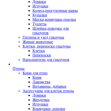
Домики
Игрушки
Колеса,прогулочные шары
Купалки
Миски,кормушки,поилки
Туалеты
Шлейки,поводки для
грызунов
Гигиена и уход грызуны
Живые животные
Клетки, переноски грызуны
Клетки
Переноски
Наполнители для грызунов
Птицы
Корм для птиц
Корм
Лакомства
Витамины, добавки
Аксессуары для клеток птицы
Домики
Жердочки
Игрушки
Кормушки, поилки