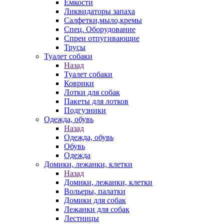
Емкости
Ликвидаторы запаха
Салфетки,мыло,кремы
Спец. Оборудование
Спреи отпугивающие
Трусы
Туалет собаки
Назад
Туалет собаки
Коврики
Лотки для собак
Пакеты для лотков
Подгузники
Одежда, обувь
Назад
Одежда, обувь
Обувь
Одежда
Домики, лежанки, клетки
Назад
Домики, лежанки, клетки
Вольеры, палатки
Домики для собак
Лежанки для собак
Лестницы