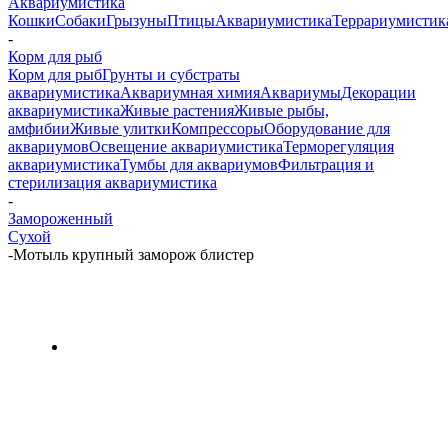
Аквариумистика
Кошки
Собаки
Грызуны
Птицы
Аквариумистика
Террариумистик
-
Корм для рыб
Корм для рыб
Грунты и субстраты
аквариумистика
Аквариумная химия
Аквариумы
Декорации
аквариумистика
Живые растения
Живые рыбы,
амфибии
Живые улитки
Компрессоры
Оборудование для
аквариумов
Освещение аквариумистика
Терморегуляция
аквариумистика
Тумбы для аквариумов
Фильтрация и
стерилизация аквариумистика
-
Замороженный
Сухой
-
Мотыль крупный заморож блистер