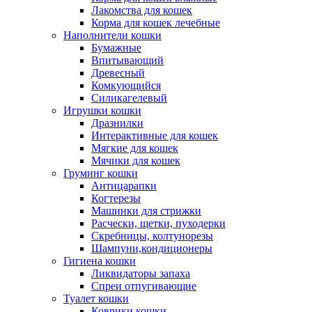
Лакомства для кошек
Корма для кошек лечебные
Наполнители кошки
Бумажные
Впитывающий
Древесный
Комкующийся
Силикагелевый
Игрушки кошки
Дразнилки
Интерактивные для кошек
Мягкие для кошек
Мячики для кошек
Груминг кошки
Антицарапки
Когтерезы
Машинки для стрижки
Расчески, щетки, пуходерки
Скребницы, колтунорезы
Шампуни,кондиционеры
Гигиена кошки
Ликвидаторы запаха
Спреи отпугивающие
Туалет кошки
Коврики кошки