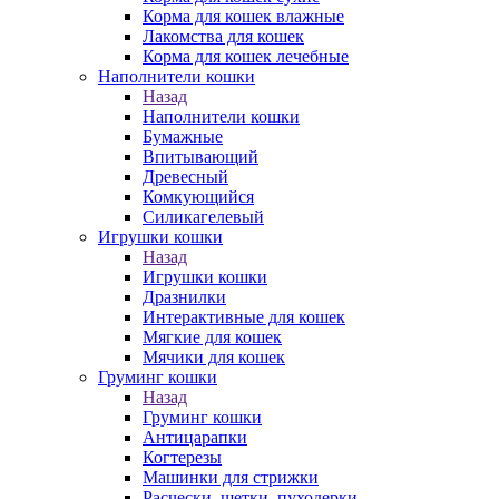
Корма для кошек влажные
Лакомства для кошек
Корма для кошек лечебные
Наполнители кошки
Назад
Наполнители кошки
Бумажные
Впитывающий
Древесный
Комкующийся
Силикагелевый
Игрушки кошки
Назад
Игрушки кошки
Дразнилки
Интерактивные для кошек
Мягкие для кошек
Мячики для кошек
Груминг кошки
Назад
Груминг кошки
Антицарапки
Когтерезы
Машинки для стрижки
Расчески, щетки, пуходерки