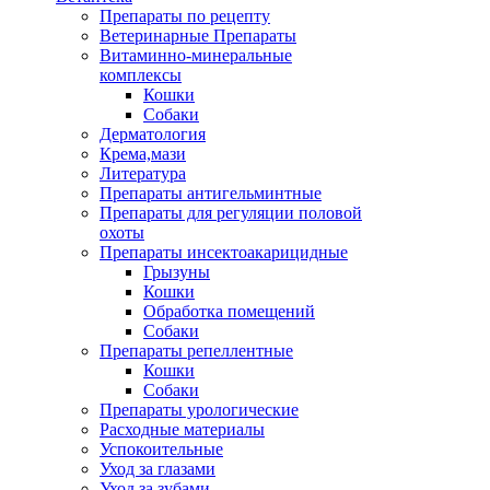
Препараты по рецепту
Ветеринарные Препараты
Витаминно-минеральные
комплексы
Кошки
Собаки
Дерматология
Крема,мази
Литература
Препараты антигельминтные
Препараты для регуляции половой
охоты
Препараты инсектоакарицидные
Грызуны
Кошки
Обработка помещений
Собаки
Препараты репеллентные
Кошки
Собаки
Препараты урологические
Расходные материалы
Успокоительные
Уход за глазами
Уход за зубами