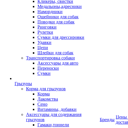
Кликеры, свистки
Медальоны,адресники
Намордники
Ошейники для собак
Поводки для собак
Ринговки
Рулетки
Сумки для дрессировки
Удавки
Цепи
Шлейки для собак
Транспортировка собаки
Аксессуары для авто
Переноски
Сумки
Грызуны
Корма для грызунов
Корма
Лакомства
Сено
Витамины, добавки
Аксессуары для содержания
Цены
грызунов
Бренды
доста
Гамаки,тоннели