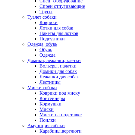
Спец. Оборудование
Спреи отпугивающие
Трусы
Туалет собаки
Коврики
Лотки для собак
Пакеты для лотков
Подгузники
Одежда, обувь
Обувь
Одежда
Домики, лежанки, клетки
Вольеры, палатки
Домики для собак
Лежанки для собак
Лестницы
Миски собаки
Коврики под миску
Контейнеры
Кормушки
Миски
Миски на подставке
Поилки
Амуниция собаки
Карабины,вертлюги