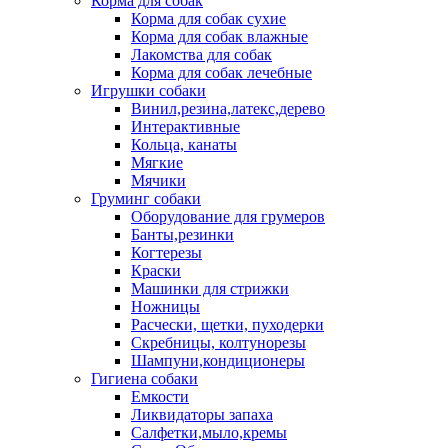
Корма для собак
Корма для собак сухие
Корма для собак влажные
Лакомства для собак
Корма для собак лечебные
Игрушки собаки
Винил,резина,латекс,дерево
Интерактивные
Кольца, канаты
Мягкие
Мячики
Груминг собаки
Оборудование для грумеров
Банты,резинки
Когтерезы
Краски
Машинки для стрижки
Ножницы
Расчески, щетки, пуходерки
Скребницы, колтунорезы
Шампуни,кондиционеры
Гигиена собаки
Емкости
Ликвидаторы запаха
Салфетки,мыло,кремы