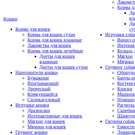
Лакомст
Корма д
Ди
вл
Кошки
Ди
Корма для кошек
су
Корма для кошек сухие
Игрушки соба
Корма для кошек влажные
Винил,р
Лакомства для кошек
Интерак
Корма для кошек лечебные
Кольца,
Диеты для кошек
Мягкие
влажные
Мячики
Диеты для кошек сухие
Груминг соба
Наполнители кошки
Оборудо
Бумажные
Банты,р
Впитывающий
Когтере
Древесный
Краски
Комкующийся
Машинки
Силикагелевый
Ножни
Игрушки кошки
Расческ
Дразнилки
Скребни
Интерактивные для кошек
Шампун
Мягкие для кошек
Гигиена соба
Мячики для кошек
Емкости
Груминг кошки
Ликвида