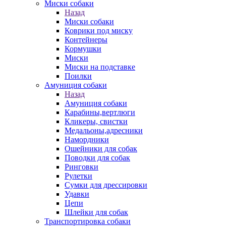
Миски собаки
Назад
Миски собаки
Коврики под миску
Контейнеры
Кормушки
Миски
Миски на подставке
Поилки
Амуниция собаки
Назад
Амуниция собаки
Карабины,вертлюги
Кликеры, свистки
Медальоны,адресники
Намордники
Ошейники для собак
Поводки для собак
Ринговки
Рулетки
Сумки для дрессировки
Удавки
Цепи
Шлейки для собак
Транспортировка собаки