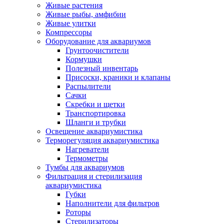
Живые растения
Живые рыбы, амфибии
Живые улитки
Компрессоры
Оборудование для аквариумов
Грунтоочистители
Кормушки
Полезный инвентарь
Присоски, краники и клапаны
Распылители
Сачки
Скребки и щетки
Транспортировка
Шланги и трубки
Освещение аквариумистика
Терморегуляция аквариумистика
Нагреватели
Термометры
Тумбы для аквариумов
Фильтрация и стерилизация
аквариумистика
Губки
Наполнители для фильтров
Роторы
Стерилизаторы