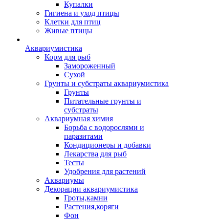
Купалки
Гигиена и уход птицы
Клетки для птиц
Живые птицы
Аквариумистика
Корм для рыб
Замороженный
Сухой
Грунты и субстраты аквариумистика
Грунты
Питательные грунты и
субстраты
Аквариумная химия
Борьба с водорослями и
паразитами
Кондиционеры и добавки
Лекарства для рыб
Тесты
Удобрения для растений
Аквариумы
Декорации аквариумистика
Гроты,камни
Растения,коряги
Фон