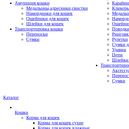
Амуниция кошки
Карабин
Медальоны,адресники,свистки
Кликеры
Намордники для кошек
Медальо
Ошейники для кошек
Наморд
Шлейки для кошек
Ошейник
Транспортировка кошки
Поводки
Переноски
Ринговк
Сумки
Рулетки
Сумки д
Удавки
Цепи
Шлейки 
Транспортиро
Аксессу
Перенос
Сумки
Каталог
Кошки
Корма для кошек
Корма для кошек сухие
Корма для кошек влажные