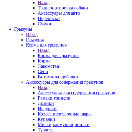
Назад
Транспортировка собаки
Аксессуары для авто
Переноски
Сумки
Грызуны
Назад
Грызуны
Корма для грызунов
Назад
Корма для грызунов
Корма
Лакомства
Сено
Витамины, добавки
Аксессуары для содержания грызунов
Назад
Аксессуары для содержания грызунов
Гамаки,тоннели
Домики
Игрушки
Колеса,прогулочные шары
Купалки
Миски,кормушки,поилки
Туалеты