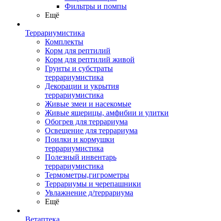
Фильтры и помпы
Ещё
Террариумистика
Комплекты
Корм для рептилий
Корм для рептилий живой
Грунты и субстраты
террариумистика
Декорации и укрытия
террариумистика
Живые змеи и насекомые
Живые ящерицы, амфибии и улитки
Обогрев для террариума
Освещение для террариума
Поилки и кормушки
террариумистика
Полезный инвентарь
террариумистика
Термометры,гигрометры
Террариумы и черепашники
Увлажнение д/террариума
Ещё
Ветаптека