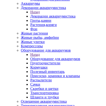
Аквариумы
Декорации аквариумистика
Назад
Декорации аквариумистика
Гроты,камни
Растения,коряги
Фон
Живые растения
Живые рыбы, амфибии
Живые улитки
Компрессоры
Оборудование для аквариумов
Назад
Оборудование для аквариумов
Грунтоочистители
Кормушки
Полезный инвентарь
Присоски, краники и клапаны
Распылители
Сачки
Скребки и щетки
Транспортировка
Шланги и трубки
Освещение аквариумистика
Терморегуляция аквариумистика