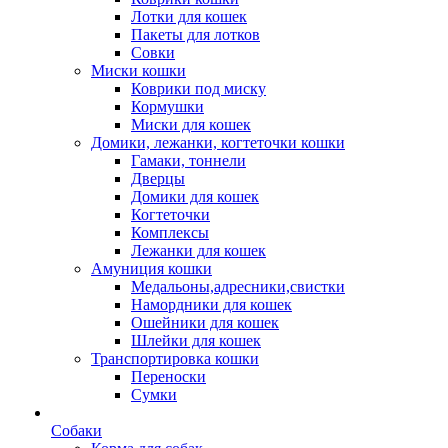
Лотки для кошек
Пакеты для лотков
Совки
Миски кошки
Коврики под миску
Кормушки
Миски для кошек
Домики, лежанки, когтеточки кошки
Гамаки, тоннели
Дверцы
Домики для кошек
Когтеточки
Комплексы
Лежанки для кошек
Амуниция кошки
Медальоны,адресники,свистки
Намордники для кошек
Ошейники для кошек
Шлейки для кошек
Транспортировка кошки
Переноски
Сумки
Собаки