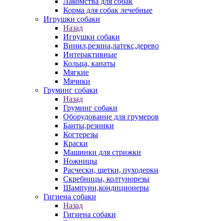
Лакомства для собак
Корма для собак лечебные
Игрушки собаки
Назад
Игрушки собаки
Винил,резина,латекс,дерево
Интерактивные
Кольца, канаты
Мягкие
Мячики
Груминг собаки
Назад
Груминг собаки
Оборудование для грумеров
Банты,резинки
Когтерезы
Краски
Машинки для стрижки
Ножницы
Расчески, щетки, пуходерки
Скребницы, колтунорезы
Шампуни,кондиционеры
Гигиена собаки
Назад
Гигиена собаки