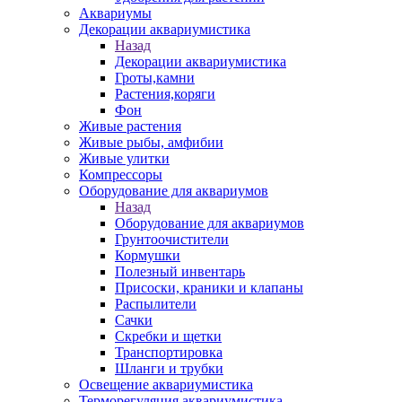
Аквариумы
Декорации аквариумистика
Назад
Декорации аквариумистика
Гроты,камни
Растения,коряги
Фон
Живые растения
Живые рыбы, амфибии
Живые улитки
Компрессоры
Оборудование для аквариумов
Назад
Оборудование для аквариумов
Грунтоочистители
Кормушки
Полезный инвентарь
Присоски, краники и клапаны
Распылители
Сачки
Скребки и щетки
Транспортировка
Шланги и трубки
Освещение аквариумистика
Терморегуляция аквариумистика