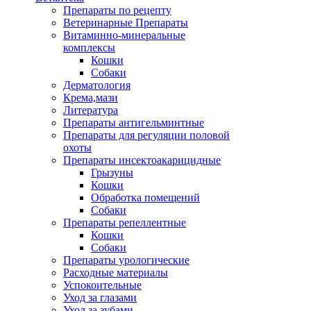
Препараты по рецепту
Ветеринарные Препараты
Витаминно-минеральные
комплексы
Кошки
Собаки
Дерматология
Крема,мази
Литература
Препараты антигельминтные
Препараты для регуляции половой
охоты
Препараты инсектоакарицидные
Грызуны
Кошки
Обработка помещений
Собаки
Препараты репеллентные
Кошки
Собаки
Препараты урологические
Расходные материалы
Успокоительные
Уход за глазами
Уход за зубами