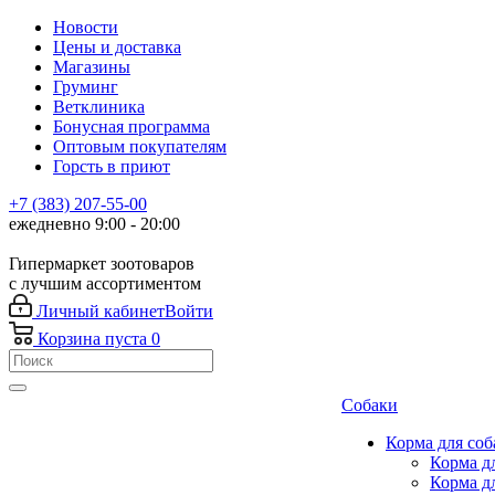
Новости
Цены и доставка
Магазины
Груминг
Ветклиника
Бонусная программа
Оптовым покупателям
Горсть в приют
+7 (383) 207-55-00
ежедневно 9:00 - 20:00
Гипермаркет зоотоваров
с лучшим ассортиментом
Личный кабинет
Войти
Корзина
пуста
0
Собаки
Корма для соб
Корма д
Корма д