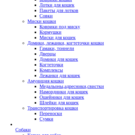
Лотки для кошек
Пакеты для лотков
Совки
Миски кошки
Коврики под миску
Кормушки
Миски для кошек
Домики, лежанки, когтеточки кошки
Гамаки, тоннели
Дверцы
Домики для кошек
Когтеточки
Комплексы
Лежанки для кошек
Амуниция кошки
Медальоны,адресники,свистки
Намордники для кошек
Ошейники для кошек
Шлейки для кошек
Транспортировка кошки
Переноски
Сумки
Собаки