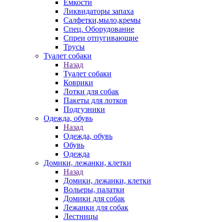
Емкости
Ликвидаторы запаха
Салфетки,мыло,кремы
Спец. Оборудование
Спреи отпугивающие
Трусы
Туалет собаки
Назад
Туалет собаки
Коврики
Лотки для собак
Пакеты для лотков
Подгузники
Одежда, обувь
Назад
Одежда, обувь
Обувь
Одежда
Домики, лежанки, клетки
Назад
Домики, лежанки, клетки
Вольеры, палатки
Домики для собак
Лежанки для собак
Лестницы