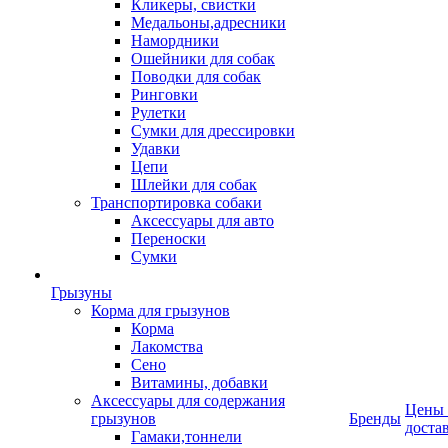
Кликеры, свистки
Медальоны,адресники
Намордники
Ошейники для собак
Поводки для собак
Ринговки
Рулетки
Сумки для дрессировки
Удавки
Цепи
Шлейки для собак
Транспортировка собаки
Аксессуары для авто
Переноски
Сумки
Грызуны
Корма для грызунов
Корма
Лакомства
Сено
Витамины, добавки
Аксессуары для содержания
Цены
грызунов
Бренды
доста
Гамаки,тоннели