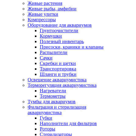
Живые растения
Живые рыбы, амфибии
Живые улитки
Компрессоры
Оборудование для аквариумов
Грунтоочистители
Кормушки
Полезный инвентарь
Присоски, краники и клапаны
Распылители
Сачки
Скребки и щетки
Транспортировка
Шланги и трубки
Освещение аквариумистика
Терморегуляция аквариумистика
Нагреватели
Термометры
Тумбы для аквариумов
Фильтрация и стерилизация
аквариумистика
Губки
Наполнители для фильтров
Роторы
Стерилизаторы