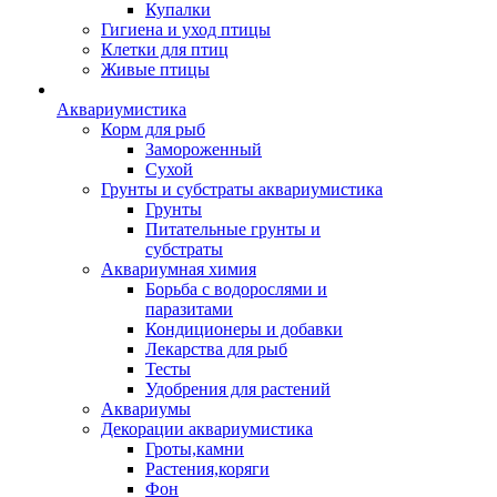
Купалки
Гигиена и уход птицы
Клетки для птиц
Живые птицы
Аквариумистика
Корм для рыб
Замороженный
Сухой
Грунты и субстраты аквариумистика
Грунты
Питательные грунты и
субстраты
Аквариумная химия
Борьба с водорослями и
паразитами
Кондиционеры и добавки
Лекарства для рыб
Тесты
Удобрения для растений
Аквариумы
Декорации аквариумистика
Гроты,камни
Растения,коряги
Фон