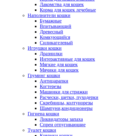
Лакомства для кошек
Корма для кошек лечебные
Наполнители кошки
Бумажные
Впитывающий
Древесный
Комкующийся
Силикагелевый
Игрушки кошки
Дразнилки
Интерактивные для кошек
Мягкие для кошек
Мячики для кошек
Груминг кошки
Антицарапки
Когтерезы
Машинки для стрижки
Расчески, щетки, пуходерки
Скребницы, колтунорезы
Шампуни,кондиционеры
Гигиена кошки
Ликвидаторы запаха
Спреи отпугивающие
Туалет кошки
Коврики кошки