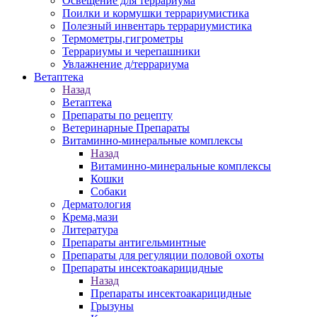
Освещение для террариума
Поилки и кормушки террариумистика
Полезный инвентарь террариумистика
Термометры,гигрометры
Террариумы и черепашники
Увлажнение д/террариума
Ветаптека
Назад
Ветаптека
Препараты по рецепту
Ветеринарные Препараты
Витаминно-минеральные комплексы
Назад
Витаминно-минеральные комплексы
Кошки
Собаки
Дерматология
Крема,мази
Литература
Препараты антигельминтные
Препараты для регуляции половой охоты
Препараты инсектоакарицидные
Назад
Препараты инсектоакарицидные
Грызуны