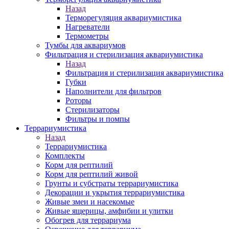
Назад
Терморегуляция аквариумистика
Нагреватели
Термометры
Тумбы для аквариумов
Фильтрация и стерилизация аквариумистика
Назад
Фильтрация и стерилизация аквариумистика
Губки
Наполнители для фильтров
Роторы
Стерилизаторы
Фильтры и помпы
Террариумистика
Назад
Террариумистика
Комплекты
Корм для рептилий
Корм для рептилий живой
Грунты и субстраты террариумистика
Декорации и укрытия террариумистика
Живые змеи и насекомые
Живые ящерицы, амфибии и улитки
Обогрев для террариума