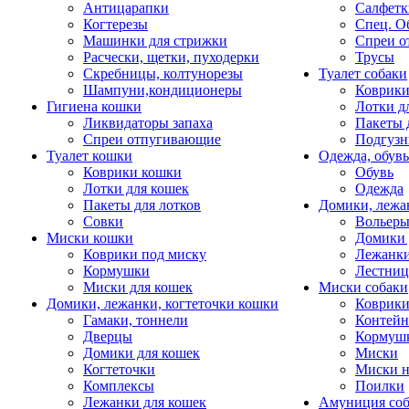
Антицарапки
Салфетк
Когтерезы
Спец. О
Машинки для стрижки
Спреи о
Расчески, щетки, пуходерки
Трусы
Скребницы, колтунорезы
Туалет собаки
Шампуни,кондиционеры
Коврик
Гигиена кошки
Лотки д
Ликвидаторы запаха
Пакеты 
Спреи отпугивающие
Подгузн
Туалет кошки
Одежда, обувь
Коврики кошки
Обувь
Лотки для кошек
Одежда
Пакеты для лотков
Домики, лежа
Совки
Вольеры
Миски кошки
Домики 
Коврики под миску
Лежанки
Кормушки
Лестни
Миски для кошек
Миски собаки
Домики, лежанки, когтеточки кошки
Коврики
Гамаки, тоннели
Контей
Дверцы
Кормуш
Домики для кошек
Миски
Когтеточки
Миски н
Комплексы
Поилки
Лежанки для кошек
Амуниция со