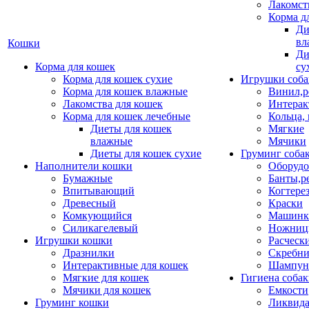
Лакомст
Корма д
Ди
вл
Кошки
Ди
Корма для кошек
су
Корма для кошек сухие
Игрушки соба
Корма для кошек влажные
Винил,р
Лакомства для кошек
Интерак
Корма для кошек лечебные
Кольца,
Диеты для кошек
Мягкие
влажные
Мячики
Диеты для кошек сухие
Груминг соба
Наполнители кошки
Оборудо
Бумажные
Банты,р
Впитывающий
Когтере
Древесный
Краски
Комкующийся
Машинки
Силикагелевый
Ножни
Игрушки кошки
Расческ
Дразнилки
Скребни
Интерактивные для кошек
Шампун
Мягкие для кошек
Гигиена соба
Мячики для кошек
Емкости
Груминг кошки
Ликвида