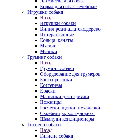
Лакомства для собак
Корма для собак лечебные
Игрушки собаки
Назад
Игрушки собаки
Винил,резина,латекс,дерево
Интерактивные
Кольца, канаты
Мягкие
Мячики
Груминг собаки
Назад
Груминг собаки
Оборудование для грумеров
Банты,резинки
Когтерезы
Краски
Машинки для стрижки
Ножницы
Расчески, щетки, пуходерки
Скребницы, колтунорезы
Шампуни,кондиционеры
Гигиена собаки
Назад
Гигиена собаки