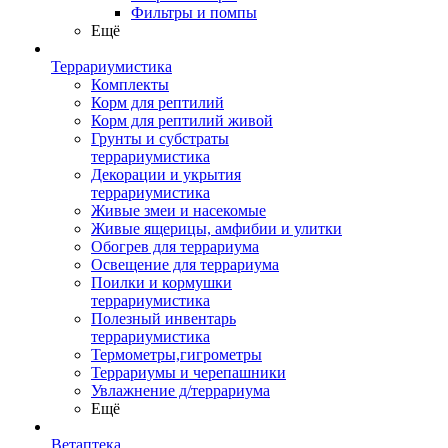
Фильтры и помпы
Ещё
Террариумистика
Комплекты
Корм для рептилий
Корм для рептилий живой
Грунты и субстраты
террариумистика
Декорации и укрытия
террариумистика
Живые змеи и насекомые
Живые ящерицы, амфибии и улитки
Обогрев для террариума
Освещение для террариума
Поилки и кормушки
террариумистика
Полезный инвентарь
террариумистика
Термометры,гигрометры
Террариумы и черепашники
Увлажнение д/террариума
Ещё
Ветаптека