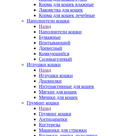
Корма для кошек влажные
Лакомства для кошек
Корма для кошек лечебные
Наполнители кошки
Назад
Наполнители кошки
Бумажные
Впитывающий
Древесный
Комкующийся
Силикагелевый
Игрушки кошки
Назад
Игрушки кошки
Дразнилки
Интерактивные для кошек
Мягкие для кошек
Мячики для кошек
Груминг кошки
Назад
Груминг кошки
Антицарапки
Когтерезы
Машинки для стрижки
Расчески, щетки, пуходерки