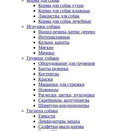
Корма для собак
Корма для собак сухие
Корма для собак влажные
Лакомства для собак
Корма для собак лечебные
Игрушки собаки
Винил,резина,латекс,дерево
Интерактивные
Кольца, канаты
Мягкие
Мячики
Груминг собаки
Оборудование для грумеров
Банты,резинки
Когтерезы
Краски
Машинки для стрижки
Ножницы
Расчески, щетки, пуходерки
Скребницы, колтунорезы
Шампуни,кондиционеры
Гигиена собаки
Емкости
Ликвидаторы запаха
Салфетки,мыло,кремы