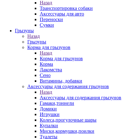
Назад
Транспортировка собаки
Аксессуары для авто
Переноски
Сумки
Грызуны
Назад
Грызуны
Корма для грызунов
Назад
Корма для грызунов
Корма
Лакомства
Сено
Витамины, добавки
Аксессуары для содержания грызунов
Назад
Аксессуары для содержания грызунов
Гамаки,тоннели
Домики
Игрушки
Колеса,прогулочные шары
Купалки
Миски,кормушки,поилки
Туалеты