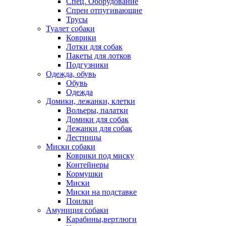
Спец. Оборудование
Спреи отпугивающие
Трусы
Туалет собаки
Коврики
Лотки для собак
Пакеты для лотков
Подгузники
Одежда, обувь
Обувь
Одежда
Домики, лежанки, клетки
Вольеры, палатки
Домики для собак
Лежанки для собак
Лестницы
Миски собаки
Коврики под миску
Контейнеры
Кормушки
Миски
Миски на подставке
Поилки
Амуниция собаки
Карабины,вертлюги