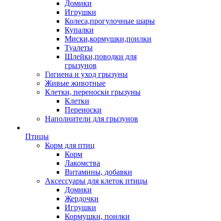
Домики
Игрушки
Колеса,прогулочные шары
Купалки
Миски,кормушки,поилки
Туалеты
Шлейки,поводки для
грызунов
Гигиена и уход грызуны
Живые животные
Клетки, переноски грызуны
Клетки
Переноски
Наполнители для грызунов
Птицы
Корм для птиц
Корм
Лакомства
Витамины, добавки
Аксессуары для клеток птицы
Домики
Жердочки
Игрушки
Кормушки, поилки