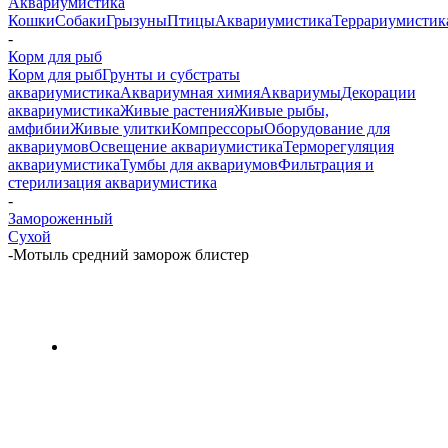
Аквариумистика
Кошки
Собаки
Грызуны
Птицы
Аквариумистика
Террариумистик
-
Корм для рыб
Корм для рыб
Грунты и субстраты
аквариумистика
Аквариумная химия
Аквариумы
Декорации
аквариумистика
Живые растения
Живые рыбы,
амфибии
Живые улитки
Компрессоры
Оборудование для
аквариумов
Освещение аквариумистика
Терморегуляция
аквариумистика
Тумбы для аквариумов
Фильтрация и
стерилизация аквариумистика
-
Замороженный
Сухой
-
Мотыль средний заморож блистер