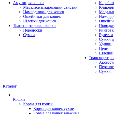
Амуниция кошки
Карабин
Медальоны,адресники,свистки
Кликеры
Намордники для кошек
Медальо
Ошейники для кошек
Наморд
Шлейки для кошек
Ошейник
Транспортировка кошки
Поводки
Переноски
Ринговк
Сумки
Рулетки
Сумки д
Удавки
Цепи
Шлейки 
Транспортиро
Аксессу
Перенос
Сумки
Каталог
Кошки
Корма для кошек
Корма для кошек сухие
Корма для кошек влажные