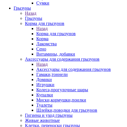
Сумки
Грызуны
Назад
Грызуны
Корма для грызунов
Назад
Корма для грызунов
Корма
Лакомства
Сено
Витамины, добавки
Аксессуары для содержания грызунов
Назад
Аксессуары для содержания грызунов
Гамаки,тоннели
Домики
Игрушки
Колеса,прогулочные шары
Купалки
Миски,кормушки,поилки
Туалеты
Шлейки,поводки для грызунов
Гигиена и уход грызуны
Живые животные
Клетки, переноски грызуны