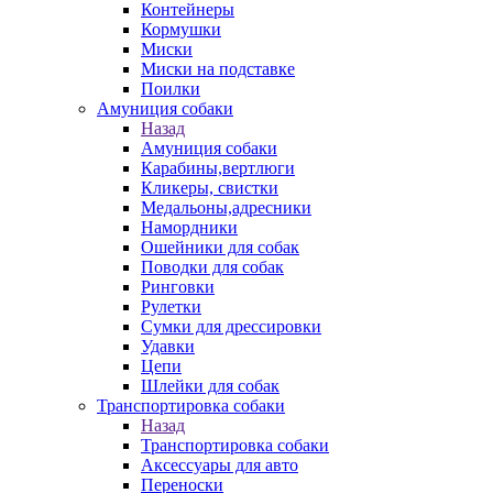
Контейнеры
Кормушки
Миски
Миски на подставке
Поилки
Амуниция собаки
Назад
Амуниция собаки
Карабины,вертлюги
Кликеры, свистки
Медальоны,адресники
Намордники
Ошейники для собак
Поводки для собак
Ринговки
Рулетки
Сумки для дрессировки
Удавки
Цепи
Шлейки для собак
Транспортировка собаки
Назад
Транспортировка собаки
Аксессуары для авто
Переноски