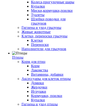
Колеса,прогулочные шары
Купалки
Миски,кормушки,поилки
Туалеты
Шлейки,поводки для
грызунов
Гигиена и уход грызуны
Живые животные
Клетки, переноски грызуны
Клетки
Переноски
Наполнители для грызунов
Птицы
Корм для птиц
Корм
Лакомства
Витамины, добавки
Аксессуары для клеток птицы
Домики
Жердочки
Игрушки
Кормушки, поилки
Купалки
Гигиена и уход птицы