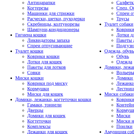
Антицарапки
Салфетк
Когтерезы
Спец. О
Машинки для стрижки
Спреи о
Расчески, щетки, пуходерки
Трусы
Скребницы, колтунорезы
Туалет собаки
Шампуни,кондиционеры
Коврик
Гигиена кошки
Лотки д
Ликвидаторы запаха
Пакеты 
Спреи отпугивающие
Подгузн
Туалет кошки
Одежда, обувь
Коврики кошки
Обувь
Лотки для кошек
Одежда
Пакеты для лотков
Домики, лежа
Совки
Вольеры
Миски кошки
Домики 
Коврики под миску
Лежанки
Кормушки
Лестни
Миски для кошек
Миски собаки
Домики, лежанки, когтеточки кошки
Коврики
Гамаки, тоннели
Контей
Дверцы
Кормуш
Домики для кошек
Миски
Когтеточки
Миски н
Комплексы
Поилки
Лежанки для кошек
Амуниция со