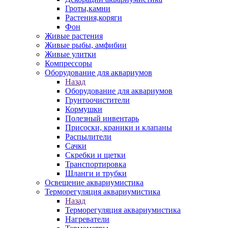
Гроты,камни
Растения,коряги
Фон
Живые растения
Живые рыбы, амфибии
Живые улитки
Компрессоры
Оборудование для аквариумов
Назад
Оборудование для аквариумов
Грунтоочистители
Кормушки
Полезный инвентарь
Присоски, краники и клапаны
Распылители
Сачки
Скребки и щетки
Транспортировка
Шланги и трубки
Освещение аквариумистика
Терморегуляция аквариумистика
Назад
Терморегуляция аквариумистика
Нагреватели