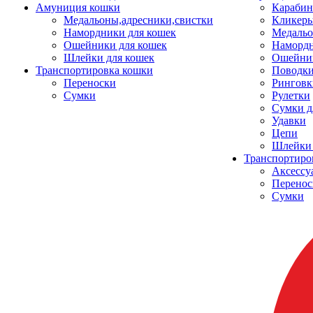
Амуниция кошки
Карабин
Медальоны,адресники,свистки
Кликеры
Намордники для кошек
Медальо
Ошейники для кошек
Наморд
Шлейки для кошек
Ошейник
Транспортировка кошки
Поводки
Переноски
Ринговк
Сумки
Рулетки
Сумки д
Удавки
Цепи
Шлейки 
Транспортиро
Аксессу
Перенос
Сумки