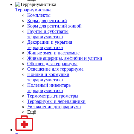
Террариумистика
Комплекты
Корм для рептилий
Корм для рептилий живой
Грунты и субстраты
террариумистика
Декорации и укрытия
террариумистика
Живые змеи и насекомые
Живые ящерицы, амфибии и улитки
Обогрев для террариума
Освещение для террариума
Поилки и кормушки
террариумистика
Полезный инвентарь
террариумистика
Термометры,гигрометры
Террариумы и черепашники
Увлажнение д/террариума
Ещё