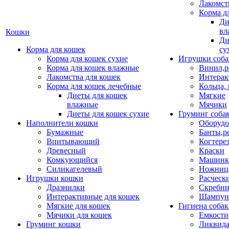
Лакомст
Корма д
Ди
вл
Кошки
Ди
Корма для кошек
су
Корма для кошек сухие
Игрушки соба
Корма для кошек влажные
Винил,р
Лакомства для кошек
Интерак
Корма для кошек лечебные
Кольца,
Диеты для кошек
Мягкие
влажные
Мячики
Диеты для кошек сухие
Груминг соба
Наполнители кошки
Оборудо
Бумажные
Банты,р
Впитывающий
Когтере
Древесный
Краски
Комкующийся
Машинки
Силикагелевый
Ножни
Игрушки кошки
Расческ
Дразнилки
Скребни
Интерактивные для кошек
Шампун
Мягкие для кошек
Гигиена соба
Мячики для кошек
Емкости
Груминг кошки
Ликвида