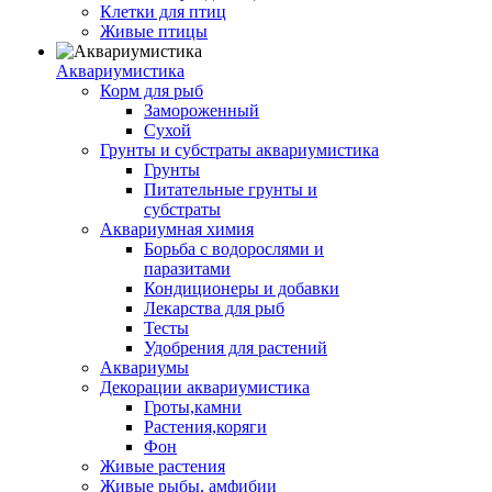
Клетки для птиц
Живые птицы
Аквариумистика
Корм для рыб
Замороженный
Сухой
Грунты и субстраты аквариумистика
Грунты
Питательные грунты и
субстраты
Аквариумная химия
Борьба с водорослями и
паразитами
Кондиционеры и добавки
Лекарства для рыб
Тесты
Удобрения для растений
Аквариумы
Декорации аквариумистика
Гроты,камни
Растения,коряги
Фон
Живые растения
Живые рыбы, амфибии