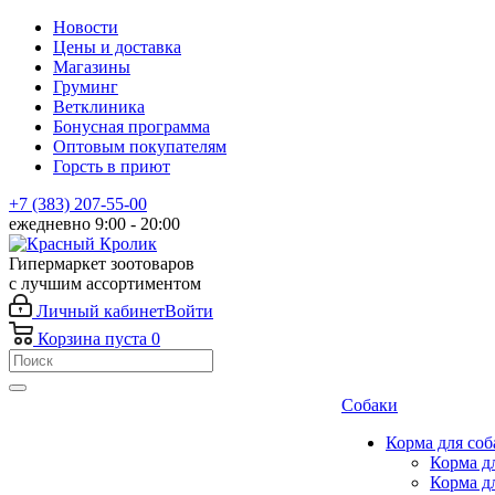
Новости
Цены и доставка
Магазины
Груминг
Ветклиника
Бонусная программа
Оптовым покупателям
Горсть в приют
+7 (383) 207-55-00
ежедневно 9:00 - 20:00
Гипермаркет зоотоваров
с лучшим ассортиментом
Личный кабинет
Войти
Корзина
пуста
0
Собаки
Корма для соб
Корма д
Корма д