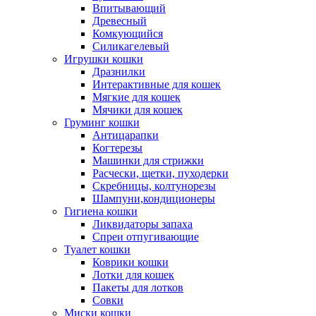
Впитывающий
Древесный
Комкующийся
Силикагелевый
Игрушки кошки
Дразнилки
Интерактивные для кошек
Мягкие для кошек
Мячики для кошек
Груминг кошки
Антицарапки
Когтерезы
Машинки для стрижки
Расчески, щетки, пуходерки
Скребницы, колтунорезы
Шампуни,кондиционеры
Гигиена кошки
Ликвидаторы запаха
Спреи отпугивающие
Туалет кошки
Коврики кошки
Лотки для кошек
Пакеты для лотков
Совки
Миски кошки