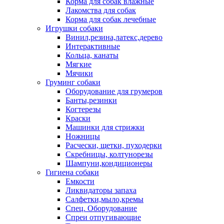
Корма для собак влажные
Лакомства для собак
Корма для собак лечебные
Игрушки собаки
Винил,резина,латекс,дерево
Интерактивные
Кольца, канаты
Мягкие
Мячики
Груминг собаки
Оборудование для грумеров
Банты,резинки
Когтерезы
Краски
Машинки для стрижки
Ножницы
Расчески, щетки, пуходерки
Скребницы, колтунорезы
Шампуни,кондиционеры
Гигиена собаки
Емкости
Ликвидаторы запаха
Салфетки,мыло,кремы
Спец. Оборудование
Спреи отпугивающие