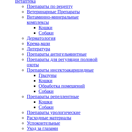
Ветаптека
Препараты по рецепту
Ветеринарные Препараты
Витаминно-минеральные
комплексы
Кошки
Собаки
Дерматология
Крема,мази
Литература
Препараты антигельминтные
Препараты для регуляции половой
охоты
Препараты инсектоакарицидные
Грызуны
Кошки
Обработка помещений
Собаки
Препараты репеллентные
Кошки
Собаки
Препараты урологические
Расходные материалы
Успокоительные
Уход за глазами