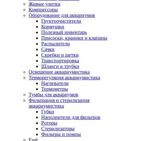
Живые улитки
Компрессоры
Оборудование для аквариумов
Грунтоочистители
Кормушки
Полезный инвентарь
Присоски, краники и клапаны
Распылители
Сачки
Скребки и щетки
Транспортировка
Шланги и трубки
Освещение аквариумистика
Терморегуляция аквариумистика
Нагреватели
Термометры
Тумбы для аквариумов
Фильтрация и стерилизация
аквариумистика
Губки
Наполнители для фильтров
Роторы
Стерилизаторы
Фильтры и помпы
Ещё