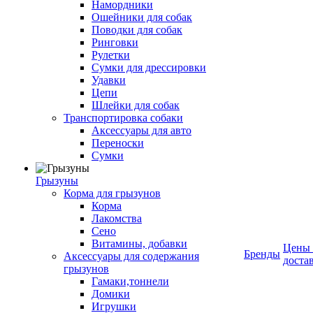
Намордники
Ошейники для собак
Поводки для собак
Ринговки
Рулетки
Сумки для дрессировки
Удавки
Цепи
Шлейки для собак
Транспортировка собаки
Аксессуары для авто
Переноски
Сумки
Грызуны
Корма для грызунов
Корма
Лакомства
Сено
Витамины, добавки
Цены
Бренды
Аксессуары для содержания
доста
грызунов
Гамаки,тоннели
Домики
Игрушки