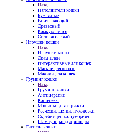
Назад
Наполнители кошки
Бумажные
Впитывающий
Древесный
Комкующийся
Силикагелевый
Игрушки кошки
Назад
Игрушки кошки
Дразнилки
Интерактивные для кошек
Мягкие для кошек
Мячики для кошек
Груминг кошки
Назад
Груминг кошки
Антицарапки
Когтерезы
Машинки для стрижки
Расчески, щетки, пуходерки
Скребницы, колтунорезы
Шампуни,кондиционеры
Гигиена кошки