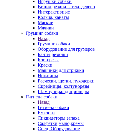
Игрушки собаки
Винил,резина,латекс,дерево
Интерактивные
Кольца, канаты
Мягкие
Мячики
Груминг собаки
Назад
Груминг собаки
Оборудование для грумеров
Банты,резинки
Когтерезы
Краски
Машинки для стрижки
Ножницы
Расчески, щетки, пуходерки
Скребницы, колтунорезы
Шампуни,кондиционеры
Гигиена собаки
Назад
Гигиена собаки
Емкости
Ликвидаторы запаха
Салфетки,мыло,кремы
Спец. Оборудование