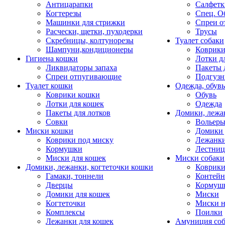
Антицарапки
Салфетк
Когтерезы
Спец. О
Машинки для стрижки
Спреи о
Расчески, щетки, пуходерки
Трусы
Скребницы, колтунорезы
Туалет собаки
Шампуни,кондиционеры
Коврик
Гигиена кошки
Лотки д
Ликвидаторы запаха
Пакеты 
Спреи отпугивающие
Подгузн
Туалет кошки
Одежда, обувь
Коврики кошки
Обувь
Лотки для кошек
Одежда
Пакеты для лотков
Домики, лежа
Совки
Вольеры
Миски кошки
Домики 
Коврики под миску
Лежанки
Кормушки
Лестни
Миски для кошек
Миски собаки
Домики, лежанки, когтеточки кошки
Коврики
Гамаки, тоннели
Контей
Дверцы
Кормуш
Домики для кошек
Миски
Когтеточки
Миски н
Комплексы
Поилки
Лежанки для кошек
Амуниция со