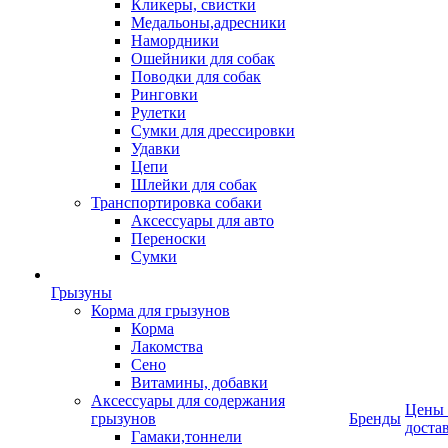
Кликеры, свистки
Медальоны,адресники
Намордники
Ошейники для собак
Поводки для собак
Ринговки
Рулетки
Сумки для дрессировки
Удавки
Цепи
Шлейки для собак
Транспортировка собаки
Аксессуары для авто
Переноски
Сумки
Грызуны
Корма для грызунов
Корма
Лакомства
Сено
Витамины, добавки
Аксессуары для содержания
Цены
грызунов
Бренды
доста
Гамаки,тоннели