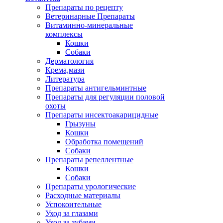
Препараты по рецепту
Ветеринарные Препараты
Витаминно-минеральные
комплексы
Кошки
Собаки
Дерматология
Крема,мази
Литература
Препараты антигельминтные
Препараты для регуляции половой
охоты
Препараты инсектоакарицидные
Грызуны
Кошки
Обработка помещений
Собаки
Препараты репеллентные
Кошки
Собаки
Препараты урологические
Расходные материалы
Успокоительные
Уход за глазами
Уход за зубами