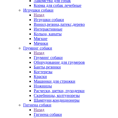
Лакомства для собак
Корма для собак лечебные
Игрушки собаки
Назад
Игрушки собаки
Винил,резина,латекс,дерево
Интерактивные
Кольца, канаты
Мягкие
Мячики
Груминг собаки
Назад
Груминг собаки
Оборудование для грумеров
Банты,резинки
Когтерезы
Краски
Машинки для стрижки
Ножницы
Расчески, щетки, пуходерки
Скребницы, колтунорезы
Шампуни,кондиционеры
Гигиена собаки
Назад
Гигиена собаки