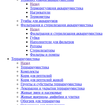
Назад
Терморегуляция аквариумистика
Нагреватели
Термометры
Тумбы для аквариумов
Фильтрация и стерилизация аквариумистика
Назад
Фильтрация и стерилизация аквариумистика
Губки
Наполнители для фильтров
Роторы
Стерилизаторы
Фильтры и помпы
Террариумистика
Назад
Террариумистика
Комплекты
Корм для рептилий
Корм для рептилий живой
Грунты и субстраты террариумистика
Декорации и укрытия террариумистика
Живые змеи и насекомые
Живые ящерицы, амфибии и улитки
Обогрев для террариума