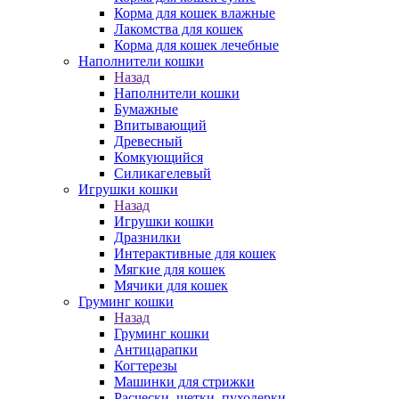
Корма для кошек влажные
Лакомства для кошек
Корма для кошек лечебные
Наполнители кошки
Назад
Наполнители кошки
Бумажные
Впитывающий
Древесный
Комкующийся
Силикагелевый
Игрушки кошки
Назад
Игрушки кошки
Дразнилки
Интерактивные для кошек
Мягкие для кошек
Мячики для кошек
Груминг кошки
Назад
Груминг кошки
Антицарапки
Когтерезы
Машинки для стрижки
Расчески, щетки, пуходерки