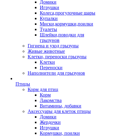
Домики
Игрушки
Колеса,прогулочные шары
Купалки
Миски,кормушки,поилки
Туалеты
Шлейки,поводки для
грызунов
Гигиена и уход грызуны
Живые животные
Клетки, переноски грызуны
Клетки
Переноски
Наполнители для грызунов
Птицы
Корм для птиц
Корм
Лакомства
Витамины, добавки
Аксессуары для клеток птицы
Домики
Жердочки
Игрушки
Кормушки, поилки