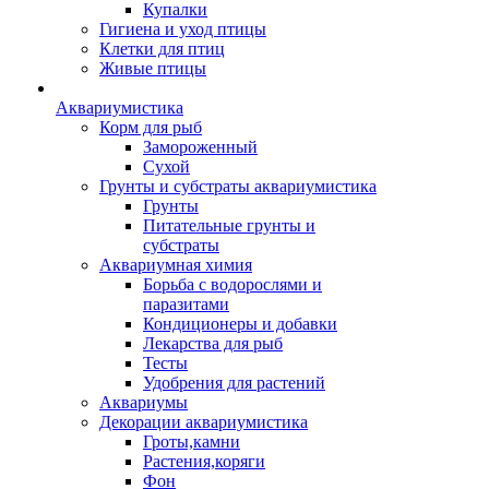
Купалки
Гигиена и уход птицы
Клетки для птиц
Живые птицы
Аквариумистика
Корм для рыб
Замороженный
Сухой
Грунты и субстраты аквариумистика
Грунты
Питательные грунты и
субстраты
Аквариумная химия
Борьба с водорослями и
паразитами
Кондиционеры и добавки
Лекарства для рыб
Тесты
Удобрения для растений
Аквариумы
Декорации аквариумистика
Гроты,камни
Растения,коряги
Фон