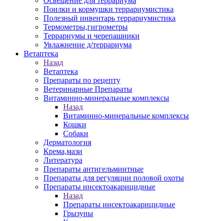
Освещение для террариума
Поилки и кормушки террариумистика
Полезный инвентарь террариумистика
Термометры,гигрометры
Террариумы и черепашники
Увлажнение д/террариума
Ветаптека
Назад
Ветаптека
Препараты по рецепту
Ветеринарные Препараты
Витаминно-минеральные комплексы
Назад
Витаминно-минеральные комплексы
Кошки
Собаки
Дерматология
Крема,мази
Литература
Препараты антигельминтные
Препараты для регуляции половой охоты
Препараты инсектоакарицидные
Назад
Препараты инсектоакарицидные
Грызуны