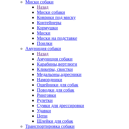
Миски собаки
Назад
Миски собаки
Коврики под миску
Контейнеры
Кормушки
Миски
Миски на подставке
Поилки
Амуниция собаки
Назад
Амуниция собаки
Карабины,вертлюги
Кликеры, свистки
Медальоны,адресники
Намордники
Ошейники для собак
Поводки для собак
Ринговки
Рулетки
Сумки для дрессировки
Удавки
Цепи
Шлейки для собак
Транспортировка собаки