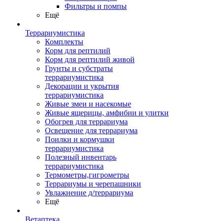
Фильтры и помпы
Ещё
Террариумистика
Комплекты
Корм для рептилий
Корм для рептилий живой
Грунты и субстраты
террариумистика
Декорации и укрытия
террариумистика
Живые змеи и насекомые
Живые ящерицы, амфибии и улитки
Обогрев для террариума
Освещение для террариума
Поилки и кормушки
террариумистика
Полезный инвентарь
террариумистика
Термометры,гигрометры
Террариумы и черепашники
Увлажнение д/террариума
Ещё
Ветаптека