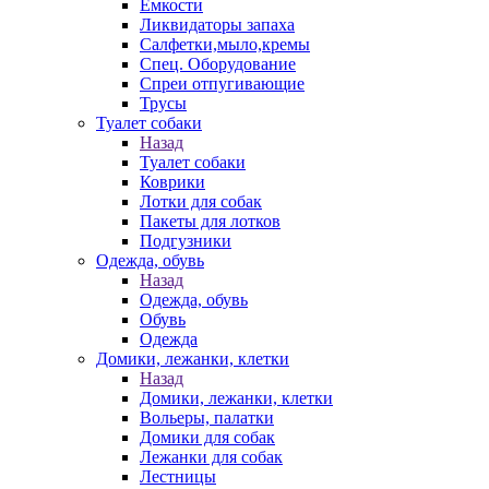
Емкости
Ликвидаторы запаха
Салфетки,мыло,кремы
Спец. Оборудование
Спреи отпугивающие
Трусы
Туалет собаки
Назад
Туалет собаки
Коврики
Лотки для собак
Пакеты для лотков
Подгузники
Одежда, обувь
Назад
Одежда, обувь
Обувь
Одежда
Домики, лежанки, клетки
Назад
Домики, лежанки, клетки
Вольеры, палатки
Домики для собак
Лежанки для собак
Лестницы