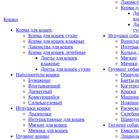
Лакомст
Корма д
Ди
вл
Кошки
Ди
Корма для кошек
су
Корма для кошек сухие
Игрушки соба
Корма для кошек влажные
Винил,р
Лакомства для кошек
Интерак
Корма для кошек лечебные
Кольца,
Диеты для кошек
Мягкие
влажные
Мячики
Диеты для кошек сухие
Груминг соба
Наполнители кошки
Оборудо
Бумажные
Банты,р
Впитывающий
Когтере
Древесный
Краски
Комкующийся
Машинки
Силикагелевый
Ножни
Игрушки кошки
Расческ
Дразнилки
Скребни
Интерактивные для кошек
Шампун
Мягкие для кошек
Гигиена соба
Мячики для кошек
Емкости
Груминг кошки
Ликвида