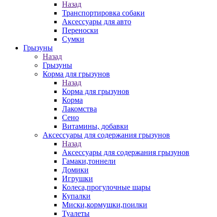
Назад
Транспортировка собаки
Аксессуары для авто
Переноски
Сумки
Грызуны
Назад
Грызуны
Корма для грызунов
Назад
Корма для грызунов
Корма
Лакомства
Сено
Витамины, добавки
Аксессуары для содержания грызунов
Назад
Аксессуары для содержания грызунов
Гамаки,тоннели
Домики
Игрушки
Колеса,прогулочные шары
Купалки
Миски,кормушки,поилки
Туалеты