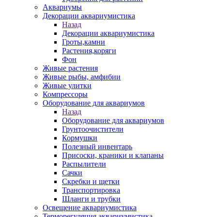
Аквариумы
Декорации аквариумистика
Назад
Декорации аквариумистика
Гроты,камни
Растения,коряги
Фон
Живые растения
Живые рыбы, амфибии
Живые улитки
Компрессоры
Оборудование для аквариумов
Назад
Оборудование для аквариумов
Грунтоочистители
Кормушки
Полезный инвентарь
Присоски, краники и клапаны
Распылители
Сачки
Скребки и щетки
Транспортировка
Шланги и трубки
Освещение аквариумистика
Терморегуляция аквариумистика