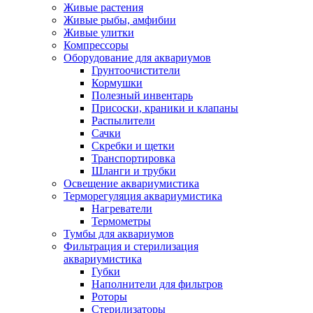
Живые растения
Живые рыбы, амфибии
Живые улитки
Компрессоры
Оборудование для аквариумов
Грунтоочистители
Кормушки
Полезный инвентарь
Присоски, краники и клапаны
Распылители
Сачки
Скребки и щетки
Транспортировка
Шланги и трубки
Освещение аквариумистика
Терморегуляция аквариумистика
Нагреватели
Термометры
Тумбы для аквариумов
Фильтрация и стерилизация
аквариумистика
Губки
Наполнители для фильтров
Роторы
Стерилизаторы