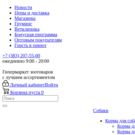
Новости
Цены и доставка
Магазины
Груминг
Ветклиника
Бонусная программа
Оптовым покупателям
Горсть в приют
+7 (383) 207-55-00
ежедневно 9:00 - 20:00
Гипермаркет зоотоваров
с лучшим ассортиментом
Личный кабинет
Войти
Корзина
пуста
0
Собаки
Корма для соб
Корма д
Корма д