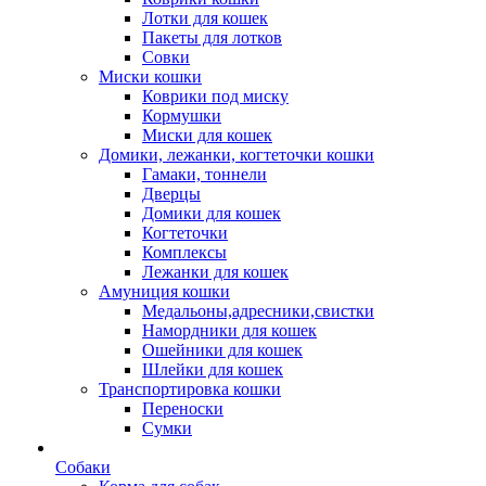
Лотки для кошек
Пакеты для лотков
Совки
Миски кошки
Коврики под миску
Кормушки
Миски для кошек
Домики, лежанки, когтеточки кошки
Гамаки, тоннели
Дверцы
Домики для кошек
Когтеточки
Комплексы
Лежанки для кошек
Амуниция кошки
Медальоны,адресники,свистки
Намордники для кошек
Ошейники для кошек
Шлейки для кошек
Транспортировка кошки
Переноски
Сумки
Собаки