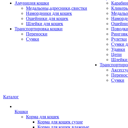
Амуниция кошки
Карабин
Медальоны,адресники,свистки
Кликеры
Намордники для кошек
Медальо
Ошейники для кошек
Наморд
Шлейки для кошек
Ошейник
Транспортировка кошки
Поводки
Переноски
Ринговк
Сумки
Рулетки
Сумки д
Удавки
Цепи
Шлейки 
Транспортиро
Аксессу
Перенос
Сумки
Каталог
Кошки
Корма для кошек
Корма для кошек сухие
Корма для кошек влажные