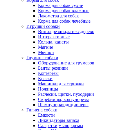
Корма для собак
Корма для собак сухие
Корма для собак влажные
Лакомства для собак
Корма для собак лечебные
Игрушки собаки
Винил,резина,латекс,дерево
Интерактивные
Кольца, канаты
Мягкие
Мячики
Груминг собаки
Оборудование для грумеров
Банты,резинки
Когтерезы
Краски
Машинки для стрижки
Ножницы
Расчески, щетки, пуходерки
Скребницы, колтунорезы
Шампуни,кондиционеры
Гигиена собаки
Емкости
Ликвидаторы запаха
Салфетки,мыло,кремы