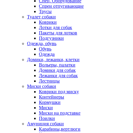
Спец. Оборудование
Спреи отпугивающие
Трусы
Туалет собаки
Коврики
Лотки для собак
Пакеты для лотков
Подгузники
Одежда, обувь
Обувь
Одежда
Домики, лежанки, клетки
Вольеры, палатки
Домики для собак
Лежанки для собак
Лестницы
Миски собаки
Коврики под миску
Контейнеры
Кормушки
Миски
Миски на подставке
Поилки
Амуниция собаки
Карабины,вертлюги