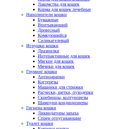
Лакомства для кошек
Корма для кошек лечебные
Наполнители кошки
Бумажные
Впитывающий
Древесный
Комкующийся
Силикагелевый
Игрушки кошки
Дразнилки
Интерактивные для кошек
Мягкие для кошек
Мячики для кошек
Груминг кошки
Антицарапки
Когтерезы
Машинки для стрижки
Расчески, щетки, пуходерки
Скребницы, колтунорезы
Шампуни,кондиционеры
Гигиена кошки
Ликвидаторы запаха
Спреи отпугивающие
Туалет кошки
Коврики кошки