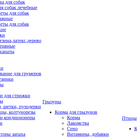
ва для собак
ля собак лечебные
еты для собак
ажные
еты для собак
хие
ки
езина,латекс,дерево
тивные
 канаты
ки
вание для грумеров
езинки
зы
 для стрижки
цы
Грызуны
и, щетки, пуходерки
цы, колтунорезы
Корма для грызунов
и,кондиционеры
Корма
Птицы
ки
Лакомства
Сено
К
торы запаха
Витамины, добавки