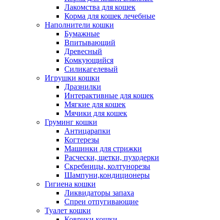
Лакомства для кошек
Корма для кошек лечебные
Наполнители кошки
Бумажные
Впитывающий
Древесный
Комкующийся
Силикагелевый
Игрушки кошки
Дразнилки
Интерактивные для кошек
Мягкие для кошек
Мячики для кошек
Груминг кошки
Антицарапки
Когтерезы
Машинки для стрижки
Расчески, щетки, пуходерки
Скребницы, колтунорезы
Шампуни,кондиционеры
Гигиена кошки
Ликвидаторы запаха
Спреи отпугивающие
Туалет кошки
Коврики кошки