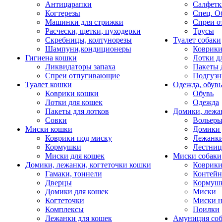
Антицарапки
Салфетк
Когтерезы
Спец. О
Машинки для стрижки
Спреи о
Расчески, щетки, пуходерки
Трусы
Скребницы, колтунорезы
Туалет собаки
Шампуни,кондиционеры
Коврик
Гигиена кошки
Лотки д
Ликвидаторы запаха
Пакеты 
Спреи отпугивающие
Подгузн
Туалет кошки
Одежда, обувь
Коврики кошки
Обувь
Лотки для кошек
Одежда
Пакеты для лотков
Домики, лежа
Совки
Вольеры
Миски кошки
Домики 
Коврики под миску
Лежанки
Кормушки
Лестни
Миски для кошек
Миски собаки
Домики, лежанки, когтеточки кошки
Коврики
Гамаки, тоннели
Контей
Дверцы
Кормуш
Домики для кошек
Миски
Когтеточки
Миски н
Комплексы
Поилки
Лежанки для кошек
Амуниция со