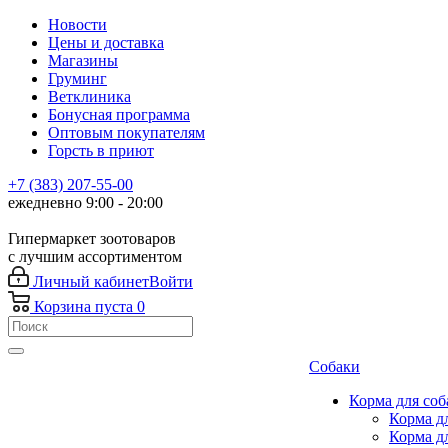
Новости
Цены и доставка
Магазины
Груминг
Ветклиника
Бонусная программа
Оптовым покупателям
Горсть в приют
+7 (383) 207-55-00
ежедневно 9:00 - 20:00
Гипермаркет зоотоваров
с лучшим ассортиментом
Личный кабинет
Войти
Корзина
пуста
0
Собаки
Корма для соб
Корма д
Корма д