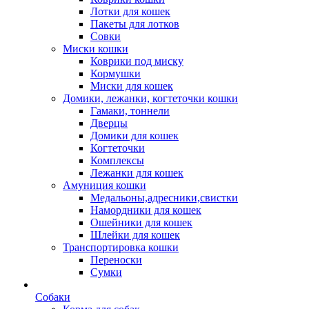
Лотки для кошек
Пакеты для лотков
Совки
Миски кошки
Коврики под миску
Кормушки
Миски для кошек
Домики, лежанки, когтеточки кошки
Гамаки, тоннели
Дверцы
Домики для кошек
Когтеточки
Комплексы
Лежанки для кошек
Амуниция кошки
Медальоны,адресники,свистки
Намордники для кошек
Ошейники для кошек
Шлейки для кошек
Транспортировка кошки
Переноски
Сумки
Собаки