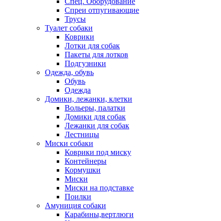
Спец. Оборудование
Спреи отпугивающие
Трусы
Туалет собаки
Коврики
Лотки для собак
Пакеты для лотков
Подгузники
Одежда, обувь
Обувь
Одежда
Домики, лежанки, клетки
Вольеры, палатки
Домики для собак
Лежанки для собак
Лестницы
Миски собаки
Коврики под миску
Контейнеры
Кормушки
Миски
Миски на подставке
Поилки
Амуниция собаки
Карабины,вертлюги