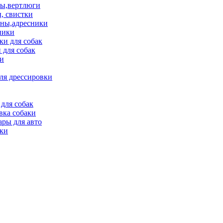
ы,вертлюги
, свистки
ны,адресники
ники
и для собак
 для собак
и
ля дрессировки
для собак
вка собаки
ары для авто
ки