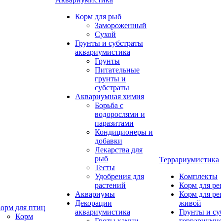
Корм для рыб
Замороженный
Сухой
Грунты и субстраты
аквариумистика
Грунты
Питательные
грунты и
субстраты
Аквариумная химия
Борьба с
водорослями и
паразитами
Кондиционеры и
добавки
Лекарства для
рыб
Террариумистика
Тесты
Удобрения для
Комплекты
растений
Корм для р
Аквариумы
Корм для р
Декорации
живой
орм для птиц
аквариумистика
Грунты и су
Корм
Гроты,камни
террариуми