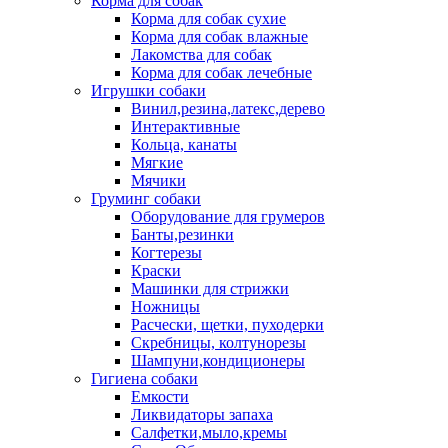
Корма для собак
Корма для собак сухие
Корма для собак влажные
Лакомства для собак
Корма для собак лечебные
Игрушки собаки
Винил,резина,латекс,дерево
Интерактивные
Кольца, канаты
Мягкие
Мячики
Груминг собаки
Оборудование для грумеров
Банты,резинки
Когтерезы
Краски
Машинки для стрижки
Ножницы
Расчески, щетки, пуходерки
Скребницы, колтунорезы
Шампуни,кондиционеры
Гигиена собаки
Емкости
Ликвидаторы запаха
Салфетки,мыло,кремы