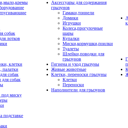
и,мыло,кремы
Аксессуары для содержания
борудование
грызунов
тпугивающие
Гамаки,тоннели
Домики
А
Игрушки
к
и
Колеса,прогулочные
ля собак
шары
для лотков
Купалки
ики
Миски,кормушки,поилки
Туалеты
Шлейки,поводки для
грызунов
Г
нки, клетки
Гигиена и уход грызуны
п
, палатки
Живые животные
К
для собак
Клетки, переноски грызуны
Ж
 для собак
Клетки
цы
Переноски
Наполнители для грызунов
 под миску
неры
ки
а подставке
баки