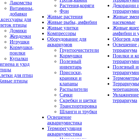
Лакомства
Растения,коряги
Декорации 
Витамины,
Фон
террариуми
добавки
Живые растения
Живые змеи
ксессуары для
Живые рыбы, амфибии
насекомые
леток птицы
Живые улитки
Живые яще
Домики
Компрессоры
амфибии и 
Жердочки
Оборудование для
Обогрев для
Игрушки
аквариумов
Освещение 
Кормушки,
Грунтоочистители
террариума
поилки
Кормушки
Поилки и к
Купалки
Полезный
террариуми
игиена и уход
инвентарь
Полезный и
тицы
Присоски,
террариуми
летки для птиц
краники и
Термометры
ивые птицы
клапаны
Террариумы
Распылители
черепашник
Сачки
Увлажнение 
Скребки и щетки
террариума
Транспортировка
Шланги и трубки
Освещение
аквариумистика
Терморегуляция
аквариумистика