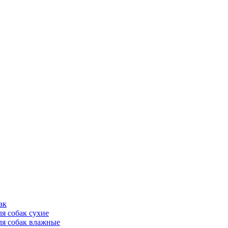
ак
ля собак сухие
ля собак влажные