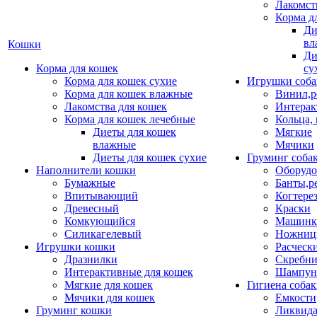
Лакомст
Корма д
Ди
вл
Кошки
Ди
Корма для кошек
су
Корма для кошек сухие
Игрушки соба
Корма для кошек влажные
Винил,р
Лакомства для кошек
Интерак
Корма для кошек лечебные
Кольца,
Диеты для кошек
Мягкие
влажные
Мячики
Диеты для кошек сухие
Груминг соба
Наполнители кошки
Оборудо
Бумажные
Банты,р
Впитывающий
Когтере
Древесный
Краски
Комкующийся
Машинки
Силикагелевый
Ножни
Игрушки кошки
Расческ
Дразнилки
Скребни
Интерактивные для кошек
Шампун
Мягкие для кошек
Гигиена соба
Мячики для кошек
Емкости
Груминг кошки
Ликвида