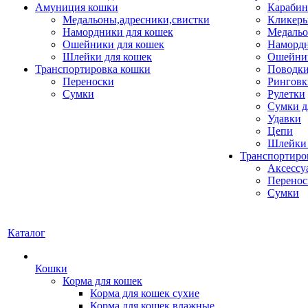
Амуниция кошки
Карабин
Медальоны,адресники,свистки
Кликеры
Намордники для кошек
Медальо
Ошейники для кошек
Наморд
Шлейки для кошек
Ошейник
Транспортировка кошки
Поводки
Переноски
Ринговк
Сумки
Рулетки
Сумки д
Удавки
Цепи
Шлейки 
Транспортиро
Аксессу
Перенос
Сумки
Каталог
Кошки
Корма для кошек
Корма для кошек сухие
Корма для кошек влажные