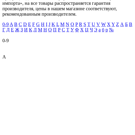
импорта», на все товары распространяется гарантия
производителя, цены в нашем магазине соответствуют,
рекомендованным производителем.
0-9
A
B
C
D
E
F
G
H
I
J
K
L
M
N
O
P
R
S
T
U
V
W
X
Y
Z
А
Б
В
Г
Д
Е
Ж
З
И
К
Л
М
Н
О
П
Р
С
Т
У
Ф
Х
Ц
Ч
Э
а
б
р
№
0-9
A