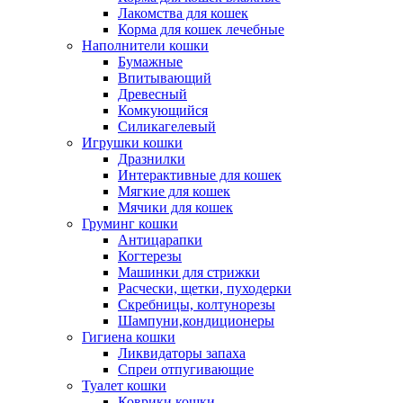
Лакомства для кошек
Корма для кошек лечебные
Наполнители кошки
Бумажные
Впитывающий
Древесный
Комкующийся
Силикагелевый
Игрушки кошки
Дразнилки
Интерактивные для кошек
Мягкие для кошек
Мячики для кошек
Груминг кошки
Антицарапки
Когтерезы
Машинки для стрижки
Расчески, щетки, пуходерки
Скребницы, колтунорезы
Шампуни,кондиционеры
Гигиена кошки
Ликвидаторы запаха
Спреи отпугивающие
Туалет кошки
Коврики кошки