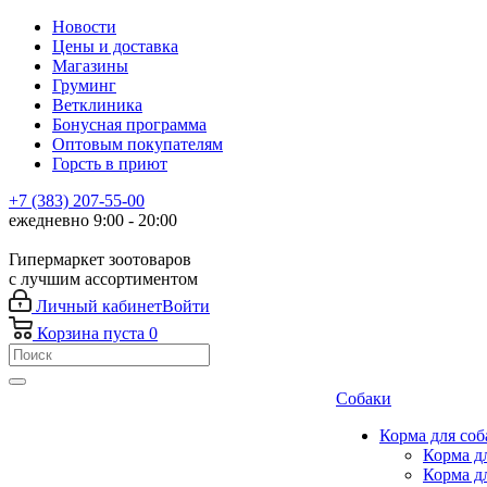
Новости
Цены и доставка
Магазины
Груминг
Ветклиника
Бонусная программа
Оптовым покупателям
Горсть в приют
+7 (383) 207-55-00
ежедневно 9:00 - 20:00
Гипермаркет зоотоваров
с лучшим ассортиментом
Личный кабинет
Войти
Корзина
пуста
0
Собаки
Корма для соб
Корма д
Корма д