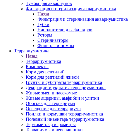
Тумбы для аквариумов
Фильтрация и стерилизация аквариумистика
Назад
Фильтрация и стерилизация аквариумистика
Губки
Наполнители для фильтров
Роторы
Стерилизаторы
Фильтры и помпы
Террариумистика
Назад
Террариумистика
Комплекты
Корм для рептилий
Корм для рептилий живой
Грунты и субстраты террариумистика
Декорации и укрытия террариумистика
Живые змеи и насекомые
Живые ящерицы, амфибии и улитки
Обогрев для террариума
Освещение для террариума
Поилки и кормушки террариумистика
Полезный инвентарь террариумистика
Термометры,гигрометры
Террариумы и черепашники