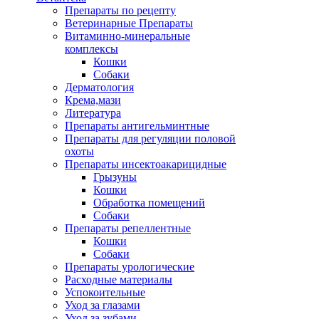
Препараты по рецепту
Ветеринарные Препараты
Витаминно-минеральные
комплексы
Кошки
Собаки
Дерматология
Крема,мази
Литература
Препараты антигельминтные
Препараты для регуляции половой
охоты
Препараты инсектоакарицидные
Грызуны
Кошки
Обработка помещений
Собаки
Препараты репеллентные
Кошки
Собаки
Препараты урологические
Расходные материалы
Успокоительные
Уход за глазами
Уход за зубами