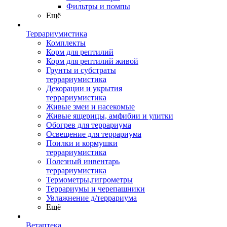
Фильтры и помпы
Ещё
Террариумистика
Комплекты
Корм для рептилий
Корм для рептилий живой
Грунты и субстраты
террариумистика
Декорации и укрытия
террариумистика
Живые змеи и насекомые
Живые ящерицы, амфибии и улитки
Обогрев для террариума
Освещение для террариума
Поилки и кормушки
террариумистика
Полезный инвентарь
террариумистика
Термометры,гигрометры
Террариумы и черепашники
Увлажнение д/террариума
Ещё
Ветаптека