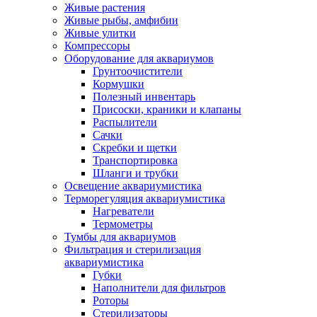
Живые растения
Живые рыбы, амфибии
Живые улитки
Компрессоры
Оборудование для аквариумов
Грунтоочистители
Кормушки
Полезный инвентарь
Присоски, краники и клапаны
Распылители
Сачки
Скребки и щетки
Транспортировка
Шланги и трубки
Освещение аквариумистика
Терморегуляция аквариумистика
Нагреватели
Термометры
Тумбы для аквариумов
Фильтрация и стерилизация
аквариумистика
Губки
Наполнители для фильтров
Роторы
Стерилизаторы