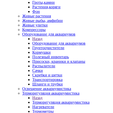
Гроты,камни
Растения,коряги
Фон
Живые растения
Живые рыбы, амфибии
Живые улитки
Компрессоры
Оборудование для аквариумов
Назад
Оборудование для аквариумов
Грунтоочистители
Кормушки
Полезный инвентарь
Присоски, краники и клапаны
Распылители
Сачки
Скребки и щетки
Транспортировка
Шланги и трубки
Освещение аквариумистика
Терморегуляция аквариумистика
Назад
Терморегуляция аквариумистика
Нагреватели
Термометры