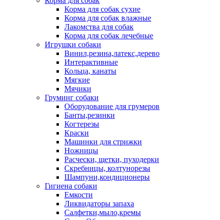
Корма для собак
Корма для собак сухие
Корма для собак влажные
Лакомства для собак
Корма для собак лечебные
Игрушки собаки
Винил,резина,латекс,дерево
Интерактивные
Кольца, канаты
Мягкие
Мячики
Груминг собаки
Оборудование для грумеров
Банты,резинки
Когтерезы
Краски
Машинки для стрижки
Ножницы
Расчески, щетки, пуходерки
Скребницы, колтунорезы
Шампуни,кондиционеры
Гигиена собаки
Емкости
Ликвидаторы запаха
Салфетки,мыло,кремы