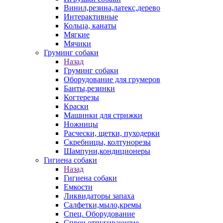
Винил,резина,латекс,дерево
Интерактивные
Кольца, канаты
Мягкие
Мячики
Груминг собаки
Назад
Груминг собаки
Оборудование для грумеров
Банты,резинки
Когтерезы
Краски
Машинки для стрижки
Ножницы
Расчески, щетки, пуходерки
Скребницы, колтунорезы
Шампуни,кондиционеры
Гигиена собаки
Назад
Гигиена собаки
Емкости
Ликвидаторы запаха
Салфетки,мыло,кремы
Спец. Оборудование
Спреи отпугивающие