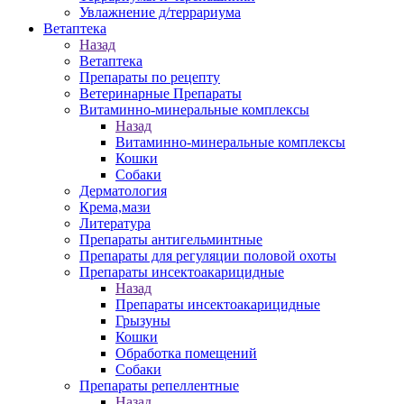
Увлажнение д/террариума
Ветаптека
Назад
Ветаптека
Препараты по рецепту
Ветеринарные Препараты
Витаминно-минеральные комплексы
Назад
Витаминно-минеральные комплексы
Кошки
Собаки
Дерматология
Крема,мази
Литература
Препараты антигельминтные
Препараты для регуляции половой охоты
Препараты инсектоакарицидные
Назад
Препараты инсектоакарицидные
Грызуны
Кошки
Обработка помещений
Собаки
Препараты репеллентные
Назад