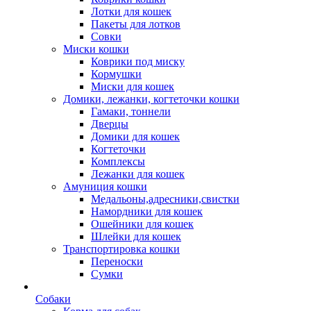
Лотки для кошек
Пакеты для лотков
Совки
Миски кошки
Коврики под миску
Кормушки
Миски для кошек
Домики, лежанки, когтеточки кошки
Гамаки, тоннели
Дверцы
Домики для кошек
Когтеточки
Комплексы
Лежанки для кошек
Амуниция кошки
Медальоны,адресники,свистки
Намордники для кошек
Ошейники для кошек
Шлейки для кошек
Транспортировка кошки
Переноски
Сумки
Собаки