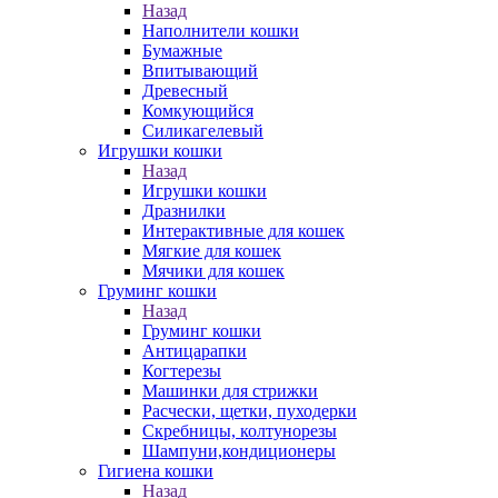
Назад
Наполнители кошки
Бумажные
Впитывающий
Древесный
Комкующийся
Силикагелевый
Игрушки кошки
Назад
Игрушки кошки
Дразнилки
Интерактивные для кошек
Мягкие для кошек
Мячики для кошек
Груминг кошки
Назад
Груминг кошки
Антицарапки
Когтерезы
Машинки для стрижки
Расчески, щетки, пуходерки
Скребницы, колтунорезы
Шампуни,кондиционеры
Гигиена кошки
Назад