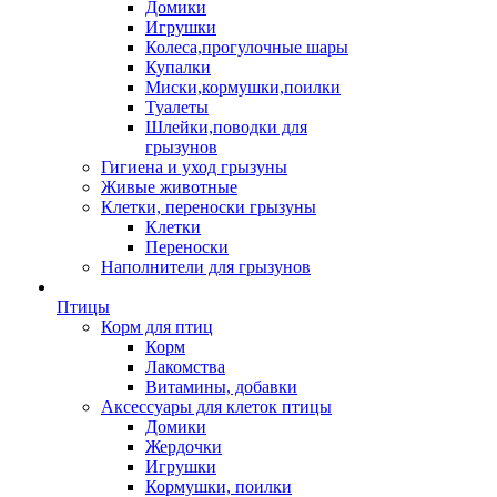
Домики
Игрушки
Колеса,прогулочные шары
Купалки
Миски,кормушки,поилки
Туалеты
Шлейки,поводки для
грызунов
Гигиена и уход грызуны
Живые животные
Клетки, переноски грызуны
Клетки
Переноски
Наполнители для грызунов
Птицы
Корм для птиц
Корм
Лакомства
Витамины, добавки
Аксессуары для клеток птицы
Домики
Жердочки
Игрушки
Кормушки, поилки