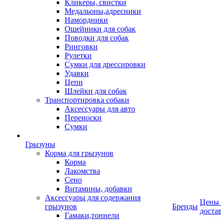
Кликеры, свистки
Медальоны,адресники
Намордники
Ошейники для собак
Поводки для собак
Ринговки
Рулетки
Сумки для дрессировки
Удавки
Цепи
Шлейки для собак
Транспортировка собаки
Аксессуары для авто
Переноски
Сумки
Грызуны
Корма для грызунов
Корма
Лакомства
Сено
Витамины, добавки
Аксессуары для содержания
Цены
грызунов
Бренды
доста
Гамаки,тоннели