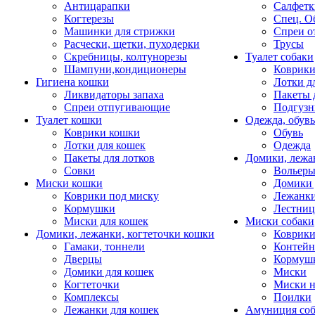
Антицарапки
Салфетк
Когтерезы
Спец. О
Машинки для стрижки
Спреи о
Расчески, щетки, пуходерки
Трусы
Скребницы, колтунорезы
Туалет собаки
Шампуни,кондиционеры
Коврик
Гигиена кошки
Лотки д
Ликвидаторы запаха
Пакеты 
Спреи отпугивающие
Подгузн
Туалет кошки
Одежда, обувь
Коврики кошки
Обувь
Лотки для кошек
Одежда
Пакеты для лотков
Домики, лежа
Совки
Вольеры
Миски кошки
Домики 
Коврики под миску
Лежанки
Кормушки
Лестни
Миски для кошек
Миски собаки
Домики, лежанки, когтеточки кошки
Коврики
Гамаки, тоннели
Контей
Дверцы
Кормуш
Домики для кошек
Миски
Когтеточки
Миски н
Комплексы
Поилки
Лежанки для кошек
Амуниция со