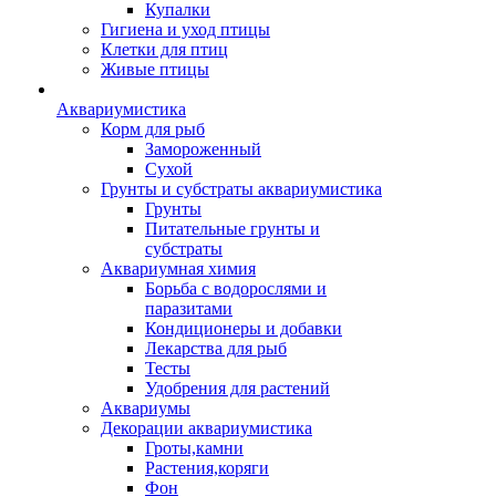
Купалки
Гигиена и уход птицы
Клетки для птиц
Живые птицы
Аквариумистика
Корм для рыб
Замороженный
Сухой
Грунты и субстраты аквариумистика
Грунты
Питательные грунты и
субстраты
Аквариумная химия
Борьба с водорослями и
паразитами
Кондиционеры и добавки
Лекарства для рыб
Тесты
Удобрения для растений
Аквариумы
Декорации аквариумистика
Гроты,камни
Растения,коряги
Фон