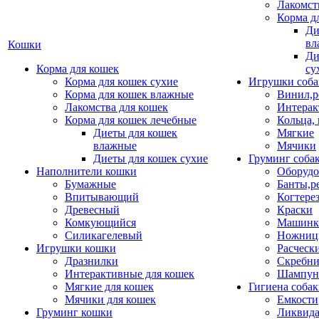
Лакомст
Корма д
Ди
вл
Кошки
Ди
Корма для кошек
су
Корма для кошек сухие
Игрушки соба
Корма для кошек влажные
Винил,р
Лакомства для кошек
Интерак
Корма для кошек лечебные
Кольца,
Диеты для кошек
Мягкие
влажные
Мячики
Диеты для кошек сухие
Груминг соба
Наполнители кошки
Оборудо
Бумажные
Банты,р
Впитывающий
Когтере
Древесный
Краски
Комкующийся
Машинки
Силикагелевый
Ножни
Игрушки кошки
Расческ
Дразнилки
Скребни
Интерактивные для кошек
Шампун
Мягкие для кошек
Гигиена соба
Мячики для кошек
Емкости
Груминг кошки
Ликвида