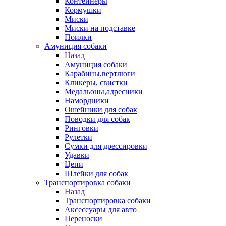
Контейнеры
Кормушки
Миски
Миски на подставке
Поилки
Амуниция собаки
Назад
Амуниция собаки
Карабины,вертлюги
Кликеры, свистки
Медальоны,адресники
Намордники
Ошейники для собак
Поводки для собак
Ринговки
Рулетки
Сумки для дрессировки
Удавки
Цепи
Шлейки для собак
Транспортировка собаки
Назад
Транспортировка собаки
Аксессуары для авто
Переноски