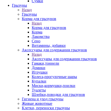
Сумки
Грызуны
Назад
Грызуны
Корма для грызунов
Назад
Корма для грызунов
Корма
Лакомства
Сено
Витамины, добавки
Аксессуары для содержания грызунов
Назад
Аксессуары для содержания грызунов
Гамаки,тоннели
Домики
Игрушки
Колеса,прогулочные шары
Купалки
Миски,кормушки,поилки
Туалеты
Шлейки,поводки для грызунов
Гигиена и уход грызуны
Живые животные
Клетки, переноски грызуны