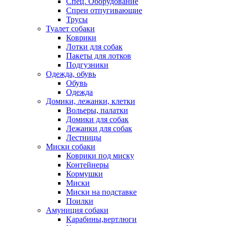
Спец. Оборудование
Спреи отпугивающие
Трусы
Туалет собаки
Коврики
Лотки для собак
Пакеты для лотков
Подгузники
Одежда, обувь
Обувь
Одежда
Домики, лежанки, клетки
Вольеры, палатки
Домики для собак
Лежанки для собак
Лестницы
Миски собаки
Коврики под миску
Контейнеры
Кормушки
Миски
Миски на подставке
Поилки
Амуниция собаки
Карабины,вертлюги