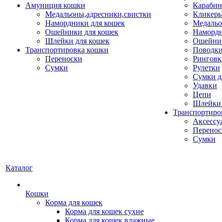
Амуниция кошки
Карабин
Медальоны,адресники,свистки
Кликеры
Намордники для кошек
Медальо
Ошейники для кошек
Наморд
Шлейки для кошек
Ошейник
Транспортировка кошки
Поводки
Переноски
Ринговк
Сумки
Рулетки
Сумки д
Удавки
Цепи
Шлейки 
Транспортиро
Аксессу
Перенос
Сумки
Каталог
Кошки
Корма для кошек
Корма для кошек сухие
Корма для кошек влажные