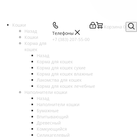
Кошки
Корзина
0
Назад
Телефоны
Кошки
+7 (383) 207-55-00
Корма для
кошек
Назад
Корма для кошек
Корма для кошек сухие
Корма для кошек влажные
Лакомства для кошек
Корма для кошек лечебные
Наполнители кошки
Назад
Наполнители кошки
Бумажные
Впитывающий
Древесный
Комкующийся
Силикагелевый