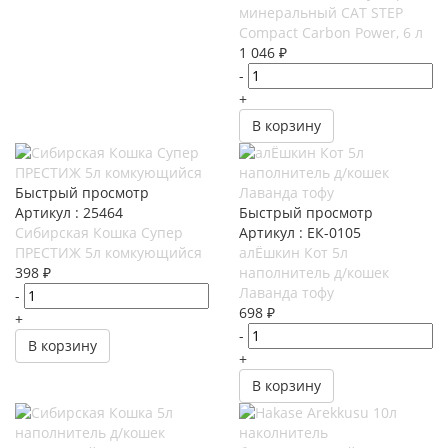
минеральный CAT STEP
Compact Carbon Power, 6 л
1 046
₽
-
+
В корзину
Быстрый просмотр
Артикул : 25464
Быстрый просмотр
Сибирская Кошка Супер
Артикул : ЕК-0105
ПРЕСТИЖ 5л комкующийся
алЁшкин Кот 5л
398
₽
наполнитель д/кошек
Лаванда тофу
-
698
₽
+
-
В корзину
+
В корзину