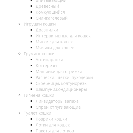
Впитывающий
Древесный
Комкующийся
Силикагелевый
Игрушки кошки
Дразнилки
Интерактивные для кошек
Мягкие для кошек
Мячики для кошек
Груминг кошки
Антицарапки
Когтерезы
Машинки для стрижки
Расчески, щетки, пуходерки
Скребницы, колтунорезы
Шампуни,кондиционеры
Гигиена кошки
Ликвидаторы запаха
Спреи отпугивающие
Туалет кошки
Коврики кошки
Лотки для кошек
Пакеты для лотков