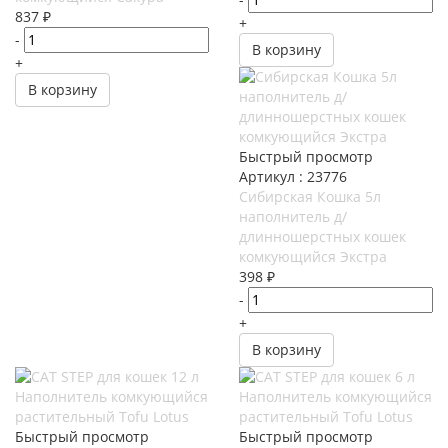
837
₽
+
-
В корзину
+
В корзину
Быстрый просмотр
Артикул : 23776
Сибирская Кошка 5л
наполнитель д/
длинношерстных кошек
комкующийся Экстра
398
₽
-
+
В корзину
Быстрый просмотр
Быстрый просмотр