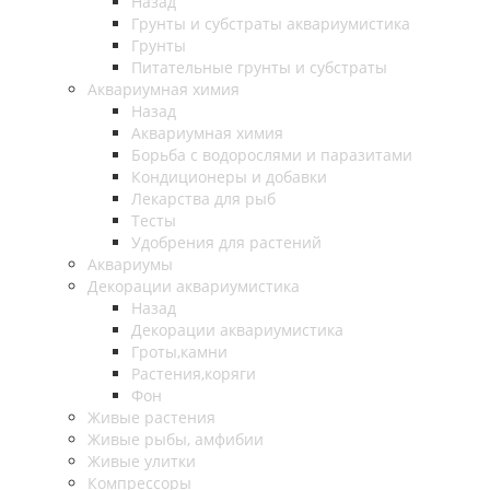
Назад
Грунты и субстраты аквариумистика
Грунты
Питательные грунты и субстраты
Аквариумная химия
Назад
Аквариумная химия
Борьба с водорослями и паразитами
Кондиционеры и добавки
Лекарства для рыб
Тесты
Удобрения для растений
Аквариумы
Декорации аквариумистика
Назад
Декорации аквариумистика
Гроты,камни
Растения,коряги
Фон
Живые растения
Живые рыбы, амфибии
Живые улитки
Компрессоры