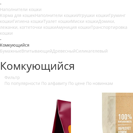
-
Наполнители кошки
Корма для кошек
Наполнители кошки
Игрушки кошки
Груминг
кошки
Гигиена кошки
Туалет кошки
Миски кошки
Домики,
лежанки, когтеточки кошки
Амуниция кошки
Транспортировка
кошки
-
Комкующийся
Бумажные
Впитывающий
Древесный
Силикагелевый
Комкующийся
Фильтр
По популярности
По алфавиту
По цене
По новинкам