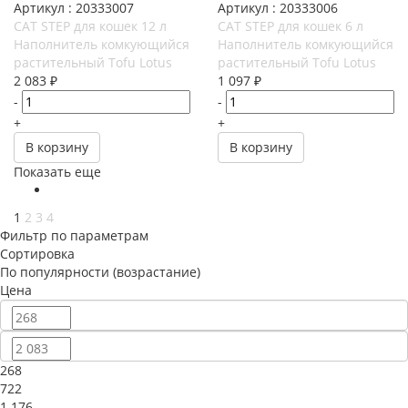
Артикул : 20333007
Артикул : 20333006
CAT STEP для кошек 12 л
CAT STEP для кошек 6 л
Наполнитель комкующийся
Наполнитель комкующийся
растительный Tofu Lotus
растительный Tofu Lotus
2 083
₽
1 097
₽
-
-
+
+
В корзину
В корзину
Показать еще
1
2
3
4
Фильтр по параметрам
Сортировка
По популярности (возрастание)
Цена
268
722
1 176