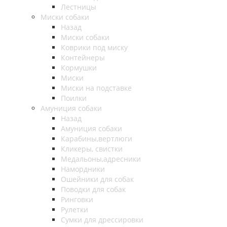
Лестницы
Миски собаки
Назад
Миски собаки
Коврики под миску
Контейнеры
Кормушки
Миски
Миски на подставке
Поилки
Амуниция собаки
Назад
Амуниция собаки
Карабины,вертлюги
Кликеры, свистки
Медальоны,адресники
Намордники
Ошейники для собак
Поводки для собак
Ринговки
Рулетки
Сумки для дрессировки