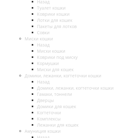
Назад
Туалет кошки
Коврики кошки
Лотки для кошек
Пакеты для лотков
Совки
Миски кошки
Назад
Миски кошки
Коврики под миску
Кормушки
Миски для кошек
Домики, лежанки, когтеточки кошки
Назад
Домики, лежанки, когтеточки кошки
Гамаки, тоннели
Дверцы
Домики для кошек
Когтеточки
Комплексы
Лежанки для кошек
Амуниция кошки
Назад