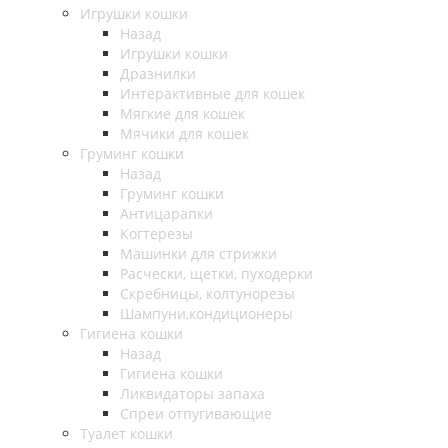
Игрушки кошки
Назад
Игрушки кошки
Дразнилки
Интерактивные для кошек
Мягкие для кошек
Мячики для кошек
Груминг кошки
Назад
Груминг кошки
Антицарапки
Когтерезы
Машинки для стрижки
Расчески, щетки, пуходерки
Скребницы, колтунорезы
Шампуни,кондиционеры
Гигиена кошки
Назад
Гигиена кошки
Ликвидаторы запаха
Спреи отпугивающие
Туалет кошки