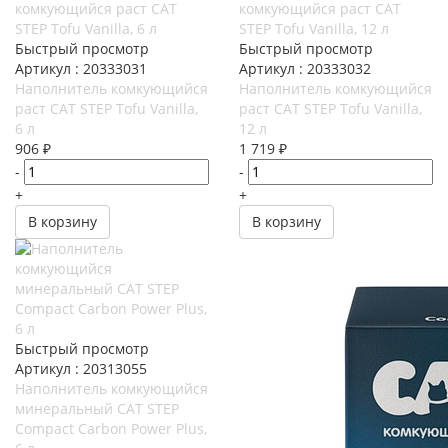
Быстрый просмотр
Быстрый просмотр
Артикул : 20333031
Артикул : 20333032
Наполнитель комкующийся
Наполнитель комкующийся
раст CAT STEP Tofu Vanilla,
раст CAT STEP Tofu Vanilla,
6 л
12 л
906
₽
1 719
₽
-
-
+
+
В корзину
В корзину
Быстрый просмотр
Артикул : 20313055
Наполнитель комкующийся
минеральный CAT STEP
Compact Carbon Power Plus,