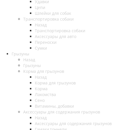
Удавки
Цепи
Шлейки для собак
Транспортировка собаки
Назад
Транспортировка собаки
Аксессуары для авто
Переноски
Сумки
Грызуны
Назад
Грызуны
Корма для грызунов
Назад
Корма для грызунов
Корма
Лакомства
Сено
Витамины, добавки
Аксессуары для содержания грызунов
Назад
Аксессуары для содержания грызунов
Гамаки,тоннели