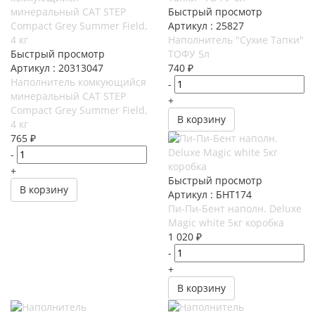
Быстрый просмотр
Артикул : 25827
Наполнитель "Сухие Тапки"
Быстрый просмотр
ТОФУ 5л
Артикул : 20313047
740
₽
Наполнитель комкующийся
-
минеральный CAT STEP
+
Compact Grey Summer Field,
В корзину
4 кг
765
₽
-
+
Быстрый просмотр
В корзину
Артикул : БНТ174
Пи-Пи-Бент наполн. Deluxe
Magic white 5кг коробка
1 020
₽
-
+
В корзину