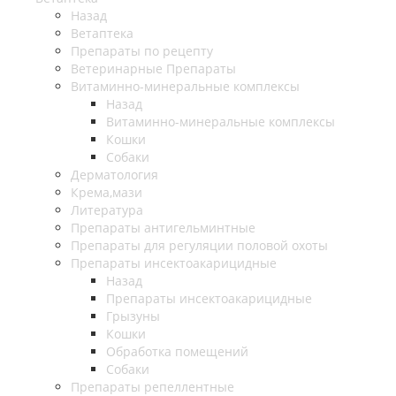
Назад
Ветаптека
Препараты по рецепту
Ветеринарные Препараты
Витаминно-минеральные комплексы
Назад
Витаминно-минеральные комплексы
Кошки
Собаки
Дерматология
Крема,мази
Литература
Препараты антигельминтные
Препараты для регуляции половой охоты
Препараты инсектоакарицидные
Назад
Препараты инсектоакарицидные
Грызуны
Кошки
Обработка помещений
Собаки
Препараты репеллентные