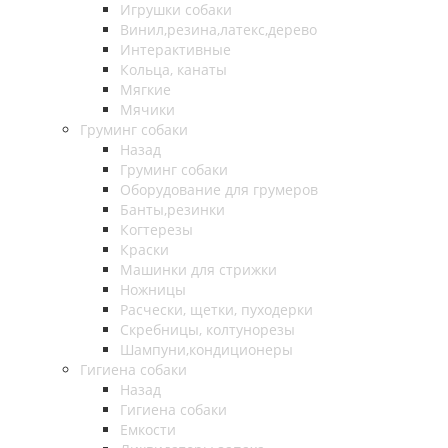
Игрушки собаки
Винил,резина,латекс,дерево
Интерактивные
Кольца, канаты
Мягкие
Мячики
Груминг собаки
Назад
Груминг собаки
Оборудование для грумеров
Банты,резинки
Когтерезы
Краски
Машинки для стрижки
Ножницы
Расчески, щетки, пуходерки
Скребницы, колтунорезы
Шампуни,кондиционеры
Гигиена собаки
Назад
Гигиена собаки
Емкости