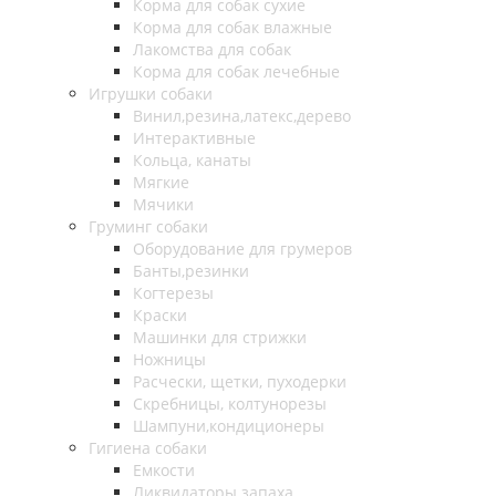
Корма для собак сухие
Корма для собак влажные
Лакомства для собак
Корма для собак лечебные
Игрушки собаки
Винил,резина,латекс,дерево
Интерактивные
Кольца, канаты
Мягкие
Мячики
Груминг собаки
Оборудование для грумеров
Банты,резинки
Когтерезы
Краски
Машинки для стрижки
Ножницы
Расчески, щетки, пуходерки
Скребницы, колтунорезы
Шампуни,кондиционеры
Гигиена собаки
Емкости
Ликвидаторы запаха