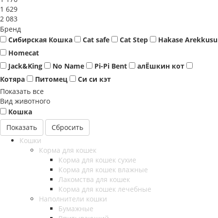
1 629
2 083
Бренд
Сибирская Кошка
Cat safe
Cat Step
Hakase Arekkusu
Homecat
Jack&King
No Name
Pi-Pi Bent
алЁшкин кот
Котяра
Питомец
Си си кэт
Показать все
Вид животного
Кошка
Сбросить
Кошки
Корма для кошек
Корма для кошек сухие
Корма для кошек влажные
Лакомства для кошек
Корма для кошек лечебные
Наполнители кошки
Бумажные