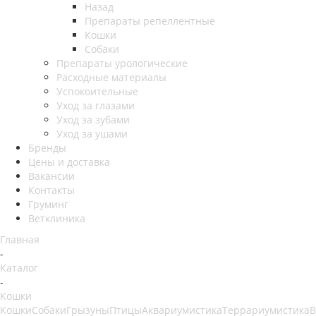
Назад
Препараты репеллентные
Кошки
Собаки
Препараты урологические
Расходные материалы
Успокоительные
Уход за глазами
Уход за зубами
Уход за ушами
Бренды
Цены и доставка
Вакансии
Контакты
Груминг
Ветклиника
Главная
-
Каталог
-
Кошки
Кошки
Собаки
Грызуны
Птицы
Аквариумистика
Террариумистика
В