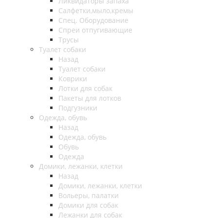
Ликвидаторы запаха
Салфетки,мыло,кремы
Спец. Оборудование
Спреи отпугивающие
Трусы
Туалет собаки
Назад
Туалет собаки
Коврики
Лотки для собак
Пакеты для лотков
Подгузники
Одежда, обувь
Назад
Одежда, обувь
Обувь
Одежда
Домики, лежанки, клетки
Назад
Домики, лежанки, клетки
Вольеры, палатки
Домики для собак
Лежанки для собак