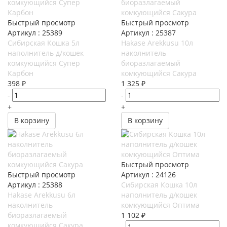
Быстрый просмотр
Быстрый просмотр
Артикул : 25389
Артикул : 25387
Сибирская Кошка 5л
Hakase Arekkusu 10л
наполнитель д/кошек
наколнитель
комкующийся Супер
биоразлагаемый
Карбон
комкующийся Сакура
398
₽
1 325
₽
-
-
+
+
В корзину
В корзину
Быстрый просмотр
Быстрый просмотр
Артикул : 24126
Артикул : 25388
Сибирская Кошка 10л
Hakase Arekkusu 6л
наполнитель д/кошек
наколнитель
комкующийся Оптима
биоразлагаемый
1 102
₽
комкующийся Сакура
-