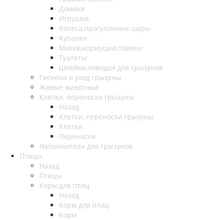
Домики
Игрушки
Колеса,прогулочные шары
Купалки
Миски,кормушки,поилки
Туалеты
Шлейки,поводки для грызунов
Гигиена и уход грызуны
Живые животные
Клетки, переноски грызуны
Назад
Клетки, переноски грызуны
Клетки
Переноски
Наполнители для грызунов
Птицы
Назад
Птицы
Корм для птиц
Назад
Корм для птиц
Корм