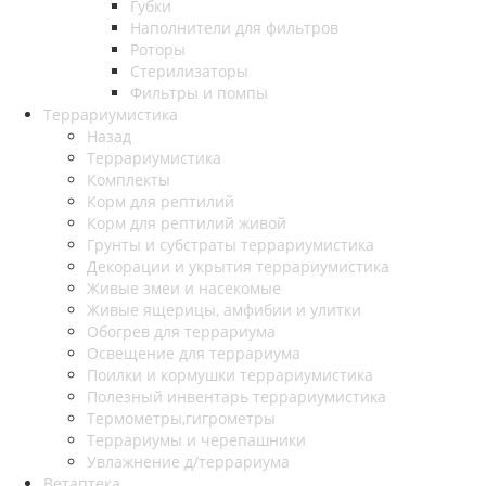
Губки
Наполнители для фильтров
Роторы
Стерилизаторы
Фильтры и помпы
Террариумистика
Назад
Террариумистика
Комплекты
Корм для рептилий
Корм для рептилий живой
Грунты и субстраты террариумистика
Декорации и укрытия террариумистика
Живые змеи и насекомые
Живые ящерицы, амфибии и улитки
Обогрев для террариума
Освещение для террариума
Поилки и кормушки террариумистика
Полезный инвентарь террариумистика
Термометры,гигрометры
Террариумы и черепашники
Увлажнение д/террариума
Ветаптека