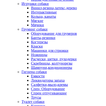
Игрушки собаки
Винил,резина,латекс,дерево
Интерактивные
Кольца, канаты
Мягкие
Мячики
Груминг собаки
Оборудование для грумеров
Банты,резинки
Когтерезы
Краски
Машинки для стрижки
Ножницы
Расчески, щетки, пуходерки
Скребницы, колтунорезы
Шампуни,кондиционеры
Гигиена собаки
Емкости
Ликвидаторы запаха
Салфетки,мыло,кремы
Спец. Оборудование
Спреи отпугивающие
Трусы
Туалет собаки
Коврики