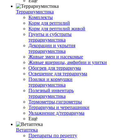
Ещё
Террариумистика
Комплекты
Корм для рептилий
Корм для рептилий живой
Грунты и субстраты
террариумистика
Декорации и укрытия
террариумистика
Живые змеи и насекомые
Живые ящерицы, амфибии и улитки
Обогрев для террариума
Освещение для террариума
Поилки и кормушки
террариумистика
Полезный инвентарь
террариумистика
Термометры,гигрометры
Террариумы и черепашники
Увлажнение д/террариума
Ещё
Ветаптека
Препараты по рецепту