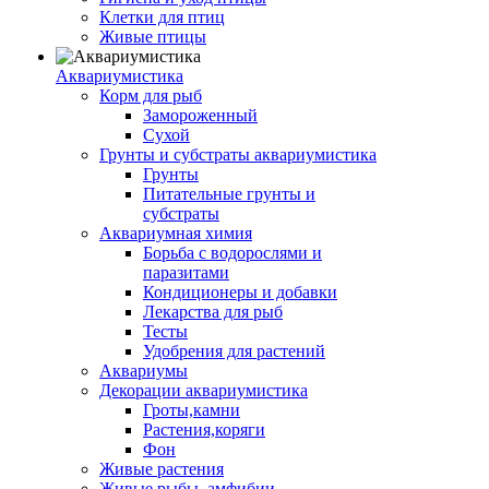
Клетки для птиц
Живые птицы
Аквариумистика
Корм для рыб
Замороженный
Сухой
Грунты и субстраты аквариумистика
Грунты
Питательные грунты и
субстраты
Аквариумная химия
Борьба с водорослями и
паразитами
Кондиционеры и добавки
Лекарства для рыб
Тесты
Удобрения для растений
Аквариумы
Декорации аквариумистика
Гроты,камни
Растения,коряги
Фон
Живые растения
Живые рыбы, амфибии