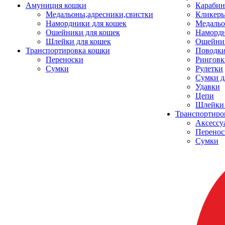
Амуниция кошки
Карабин
Медальоны,адресники,свистки
Кликеры
Намордники для кошек
Медальо
Ошейники для кошек
Наморд
Шлейки для кошек
Ошейник
Транспортировка кошки
Поводки
Переноски
Ринговк
Сумки
Рулетки
Сумки д
Удавки
Цепи
Шлейки 
Транспортиро
Аксессу
Перенос
Сумки