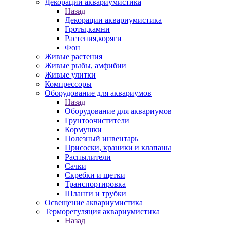
Декорации аквариумистика
Назад
Декорации аквариумистика
Гроты,камни
Растения,коряги
Фон
Живые растения
Живые рыбы, амфибии
Живые улитки
Компрессоры
Оборудование для аквариумов
Назад
Оборудование для аквариумов
Грунтоочистители
Кормушки
Полезный инвентарь
Присоски, краники и клапаны
Распылители
Сачки
Скребки и щетки
Транспортировка
Шланги и трубки
Освещение аквариумистика
Терморегуляция аквариумистика
Назад