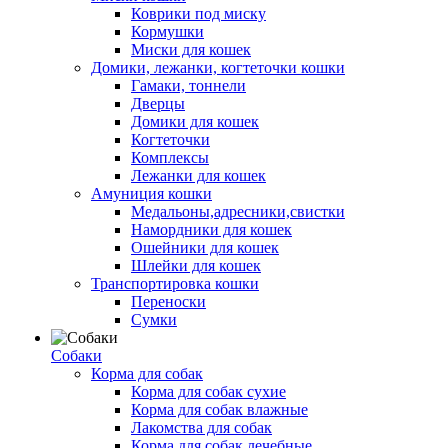
Коврики под миску
Кормушки
Миски для кошек
Домики, лежанки, когтеточки кошки
Гамаки, тоннели
Дверцы
Домики для кошек
Когтеточки
Комплексы
Лежанки для кошек
Амуниция кошки
Медальоны,адресники,свистки
Намордники для кошек
Ошейники для кошек
Шлейки для кошек
Транспортировка кошки
Переноски
Сумки
Собаки
Корма для собак
Корма для собак сухие
Корма для собак влажные
Лакомства для собак
Корма для собак лечебные