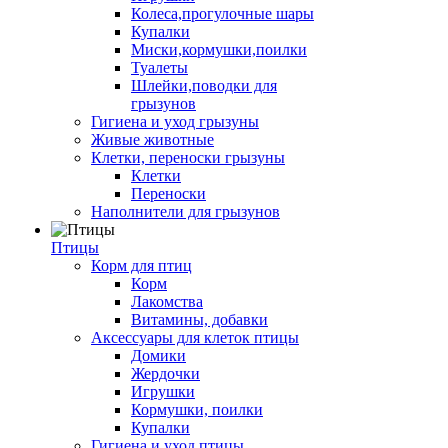
Колеса,прогулочные шары
Купалки
Миски,кормушки,поилки
Туалеты
Шлейки,поводки для
грызунов
Гигиена и уход грызуны
Живые животные
Клетки, переноски грызуны
Клетки
Переноски
Наполнители для грызунов
Птицы
Корм для птиц
Корм
Лакомства
Витамины, добавки
Аксессуары для клеток птицы
Домики
Жердочки
Игрушки
Кормушки, поилки
Купалки
Гигиена и уход птицы