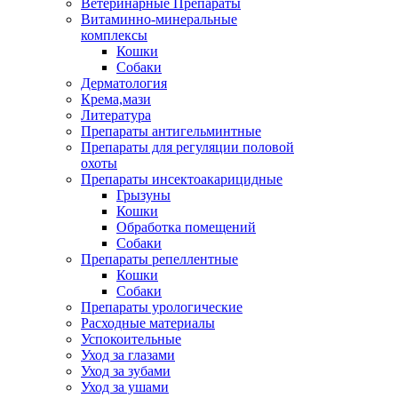
Ветеринарные Препараты
Витаминно-минеральные
комплексы
Кошки
Собаки
Дерматология
Крема,мази
Литература
Препараты антигельминтные
Препараты для регуляции половой
охоты
Препараты инсектоакарицидные
Грызуны
Кошки
Обработка помещений
Собаки
Препараты репеллентные
Кошки
Собаки
Препараты урологические
Расходные материалы
Успокоительные
Уход за глазами
Уход за зубами
Уход за ушами