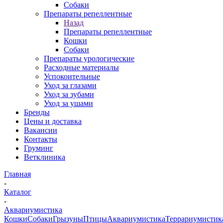
Собаки
Препараты репеллентные
Назад
Препараты репеллентные
Кошки
Собаки
Препараты урологические
Расходные материалы
Успокоительные
Уход за глазами
Уход за зубами
Уход за ушами
Бренды
Цены и доставка
Вакансии
Контакты
Груминг
Ветклиника
Главная
-
Каталог
-
Аквариумистика
Кошки
Собаки
Грызуны
Птицы
Аквариумистика
Террариумистик