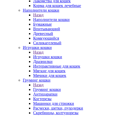
Лакомства для кошек
Корма для кошек лечебные
Наполнители кошки
Назад
Наполнители кошки
Бумажные
Впитывающий
Древесный
Комкующийся
Силикагелевый
Игрушки кошки
Назад
Игрушки кошки
Дразнилки
Интерактивные для кошек
Мягкие для кошек
Мячики для кошек
Груминг кошки
Назад
Груминг кошки
Антицарапки
Когтерезы
Машинки для стрижки
Расчески, щетки, пуходерки
Скребницы, колтунорезы