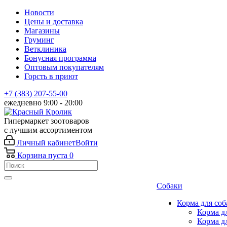
Новости
Цены и доставка
Магазины
Груминг
Ветклиника
Бонусная программа
Оптовым покупателям
Горсть в приют
+7 (383) 207-55-00
ежедневно 9:00 - 20:00
Гипермаркет зоотоваров
с лучшим ассортиментом
Личный кабинет
Войти
Корзина
пуста
0
Собаки
Корма для соб
Корма д
Корма д