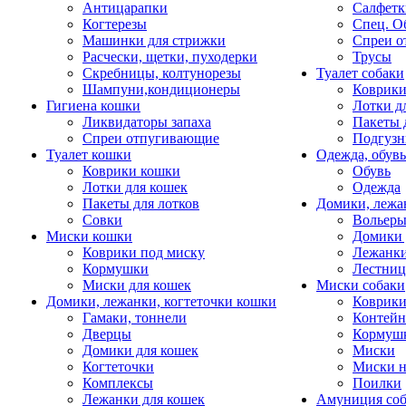
Антицарапки
Салфетк
Когтерезы
Спец. О
Машинки для стрижки
Спреи о
Расчески, щетки, пуходерки
Трусы
Скребницы, колтунорезы
Туалет собаки
Шампуни,кондиционеры
Коврик
Гигиена кошки
Лотки д
Ликвидаторы запаха
Пакеты 
Спреи отпугивающие
Подгузн
Туалет кошки
Одежда, обувь
Коврики кошки
Обувь
Лотки для кошек
Одежда
Пакеты для лотков
Домики, лежа
Совки
Вольеры
Миски кошки
Домики 
Коврики под миску
Лежанки
Кормушки
Лестни
Миски для кошек
Миски собаки
Домики, лежанки, когтеточки кошки
Коврики
Гамаки, тоннели
Контей
Дверцы
Кормуш
Домики для кошек
Миски
Когтеточки
Миски н
Комплексы
Поилки
Лежанки для кошек
Амуниция со