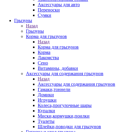
Аксессуары для авто
Переноски
Сумки
Грызуны
Назад
Грызуны
Корма для грызунов
Назад
Корма для грызунов
Корма
Лакомства
Сено
Витамины, добавки
Аксессуары для содержания грызунов
Назад
Аксессуары для содержания грызунов
Гамаки,тоннели
Домики
Игрушки
Колеса,прогулочные шары
Купалки
Миски,кормушки,поилки
Туалеты
Шлейки,поводки для грызунов
Гигиена и уход грызуны