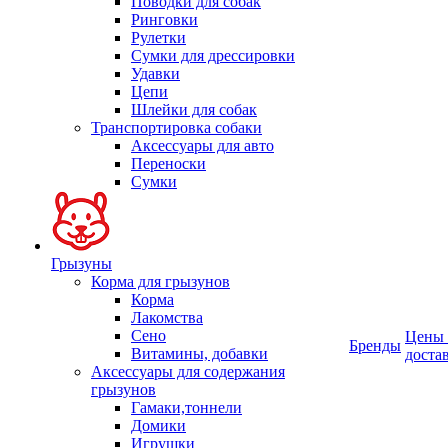
Поводки для собак
Ринговки
Рулетки
Сумки для дрессировки
Удавки
Цепи
Шлейки для собак
Транспортировка собаки
Аксессуары для авто
Переноски
Сумки
Грызуны
Корма для грызунов
Корма
Лакомства
Сено
Цены
Бренды
Витамины, добавки
доста
Аксессуары для содержания
грызунов
Гамаки,тоннели
Домики
Игрушки