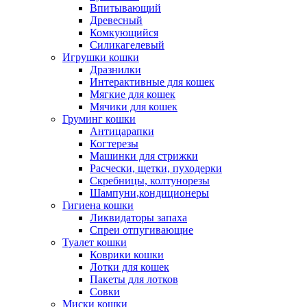
Впитывающий
Древесный
Комкующийся
Силикагелевый
Игрушки кошки
Дразнилки
Интерактивные для кошек
Мягкие для кошек
Мячики для кошек
Груминг кошки
Антицарапки
Когтерезы
Машинки для стрижки
Расчески, щетки, пуходерки
Скребницы, колтунорезы
Шампуни,кондиционеры
Гигиена кошки
Ликвидаторы запаха
Спреи отпугивающие
Туалет кошки
Коврики кошки
Лотки для кошек
Пакеты для лотков
Совки
Миски кошки