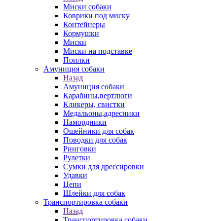
Миски собаки
Коврики под миску
Контейнеры
Кормушки
Миски
Миски на подставке
Поилки
Амуниция собаки
Назад
Амуниция собаки
Карабины,вертлюги
Кликеры, свистки
Медальоны,адресники
Намордники
Ошейники для собак
Поводки для собак
Ринговки
Рулетки
Сумки для дрессировки
Удавки
Цепи
Шлейки для собак
Транспортировка собаки
Назад
Транспортировка собаки