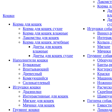
Лакомст
Корма д
Ди
вл
Кошки
Ди
Корма для кошек
су
Корма для кошек сухие
Игрушки соба
Корма для кошек влажные
Винил,р
Лакомства для кошек
Интерак
Корма для кошек лечебные
Кольца,
Диеты для кошек
Мягкие
влажные
Мячики
Диеты для кошек сухие
Груминг соба
Наполнители кошки
Оборудо
Бумажные
Банты,р
Впитывающий
Когтере
Древесный
Краски
Комкующийся
Машинки
Силикагелевый
Ножни
Игрушки кошки
Расческ
Дразнилки
Скребни
Интерактивные для кошек
Шампун
Мягкие для кошек
Гигиена соба
Мячики для кошек
Емкости
Груминг кошки
Ликвида