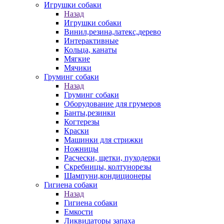
Игрушки собаки
Назад
Игрушки собаки
Винил,резина,латекс,дерево
Интерактивные
Кольца, канаты
Мягкие
Мячики
Груминг собаки
Назад
Груминг собаки
Оборудование для грумеров
Банты,резинки
Когтерезы
Краски
Машинки для стрижки
Ножницы
Расчески, щетки, пуходерки
Скребницы, колтунорезы
Шампуни,кондиционеры
Гигиена собаки
Назад
Гигиена собаки
Емкости
Ликвидаторы запаха