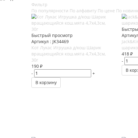
Фильтр
По популярности
По алфавиту
По цене
По новин
Быстры
Быстрый просмотр
Артикул
Артикул : JK34469
Jack&K
Кот Лукас Игрушка д/кош Шарик
шариком
вращающийся кош.мята 4,7х4,3см,
418
₽
30г
-
190
₽
В кор
-
+
В корзину