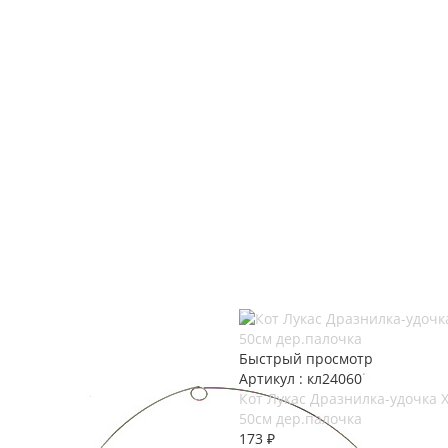
Быстрый просмотр
Артикул : кл24060
Кот Лукас Дразнилка-удочка 
50см дер.палочка
173
₽