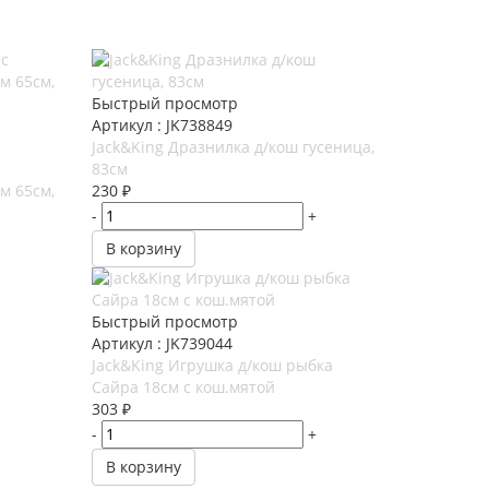
Быстрый просмотр
Артикул : JK738849
Jack&King Дразнилка д/кош гусеница,
83см
м 65см,
230
₽
-
+
В корзину
Быстрый просмотр
Артикул : JK739044
Jack&King Игрушка д/кош рыбка
Сайра 18см с кош.мятой
303
₽
-
+
В корзину