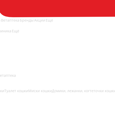
а
Ветаптека
Бренды
Акции
Ещё
линика
Ещё
етаптека
шки
Туалет кошки
Миски кошки
Домики, лежанки, когтеточки кошк