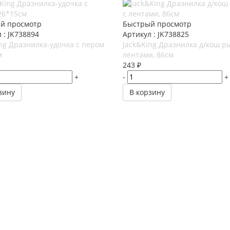
й просмотр
Быстрый просмотр
 : JK738894
Артикул : JK738825
ng Дразнилка-удочка с пером
Jack&King Дразнилка д/кош р
м
лентами, 86см
243
₽
+
-
+
зину
В корзину