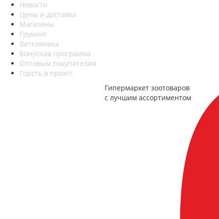
Новости
Цены и доставка
Магазины
Груминг
Ветклиника
Бонусная программа
Оптовым покупателям
Горсть в приют
Гипермаркет зоотоваров
с лучшим ассортиментом