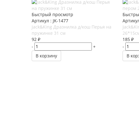
Быстрый просмотр
Быстры
Артикул : JK-1477
Артикул
Jack&King Дразнилка д/кош Перья на
Jack&Ki
пружинке 31 см
26*15с
92
₽
185
₽
-
+
-
В корзину
В кор