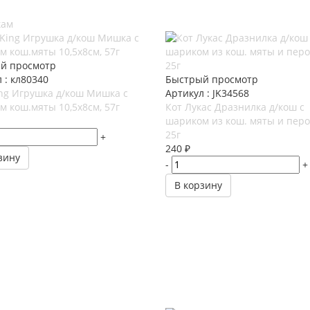
кам
й просмотр
 : кл80340
Быстрый просмотр
ing Игрушка д/кош Мишка с
Артикул : JK34568
 кош.мяты 10,5х8см, 57г
Кот Лукас Дразнилка д/кош с
шариком из кош. мяты и перо
25г
+
240
₽
зину
-
+
В корзину