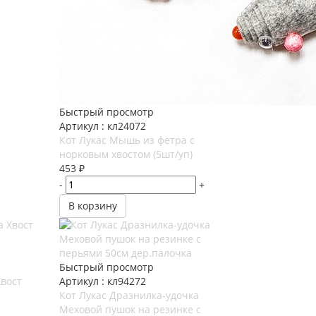
Быстрый просмотр
Артикул : кл24072
Кот Лукас Мышь из фетра с
норковым хвостом (5шт/уп)
453
₽
-
+
В корзину
Быстрый просмотр
Хвост
Артикул : кл94272
Кот Лукас Дразнилка-удочка
Меховой пушок на резинке с