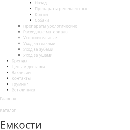
Назад
Препараты репеллентные
Кошки
Собаки
Препараты урологические
Расходные материалы
Успокоительные
Уход за глазами
Уход за зубами
Уход за ушами
Бренды
Цены и доставка
Вакансии
Контакты
Груминг
Ветклиника
Главная
-
Каталог
Емкости