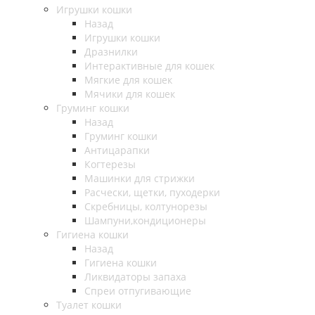
Игрушки кошки
Назад
Игрушки кошки
Дразнилки
Интерактивные для кошек
Мягкие для кошек
Мячики для кошек
Груминг кошки
Назад
Груминг кошки
Антицарапки
Когтерезы
Машинки для стрижки
Расчески, щетки, пуходерки
Скребницы, колтунорезы
Шампуни,кондиционеры
Гигиена кошки
Назад
Гигиена кошки
Ликвидаторы запаха
Спреи отпугивающие
Туалет кошки