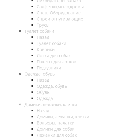
Ликвидаторы запаха
Салфетки,мыло,кремы
Спец. Оборудование
Спреи отпугивающие
Трусы
Туалет собаки
Назад
Туалет собаки
Коврики
Лотки для собак
Пакеты для лотков
Подгузники
Одежда, обувь
Назад
Одежда, обувь
Обувь
Одежда
Домики, лежанки, клетки
Назад
Домики, лежанки, клетки
Вольеры, палатки
Домики для собак
Лежанки для собак