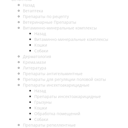
Назад
Ветаптека
Препараты по рецепту
Ветеринарные Препараты
Витаминно-минеральные комплексы
Назад
Витаминно-минеральные комплексы
Кошки
Собаки
Дерматология
Крема,мази
Литература
Препараты антигельминтные
Препараты для регуляции половой охоты
Препараты инсектоакарицидные
Назад
Препараты инсектоакарицидные
Грызуны
Кошки
Обработка помещений
Собаки
Препараты репеллентные