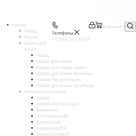
Кошки
Корзина
0
Назад
Телефоны
Кошки
+7 (383) 207-55-00
Корма для
кошек
Назад
Корма для кошек
Корма для кошек сухие
Корма для кошек влажные
Лакомства для кошек
Корма для кошек лечебные
Наполнители кошки
Назад
Наполнители кошки
Бумажные
Впитывающий
Древесный
Комкующийся
Силикагелевый