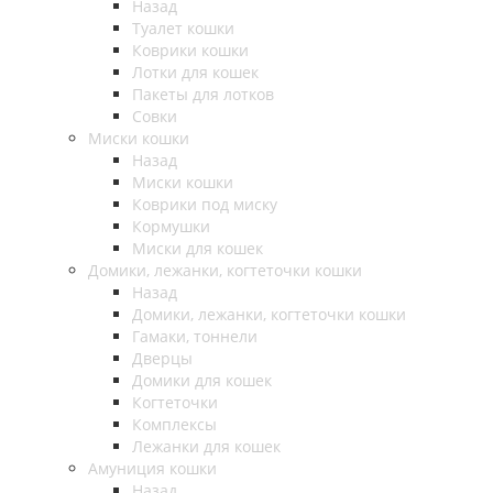
Назад
Туалет кошки
Коврики кошки
Лотки для кошек
Пакеты для лотков
Совки
Миски кошки
Назад
Миски кошки
Коврики под миску
Кормушки
Миски для кошек
Домики, лежанки, когтеточки кошки
Назад
Домики, лежанки, когтеточки кошки
Гамаки, тоннели
Дверцы
Домики для кошек
Когтеточки
Комплексы
Лежанки для кошек
Амуниция кошки
Назад