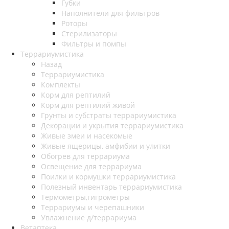
Губки
Наполнители для фильтров
Роторы
Стерилизаторы
Фильтры и помпы
Террариумистика
Назад
Террариумистика
Комплекты
Корм для рептилий
Корм для рептилий живой
Грунты и субстраты террариумистика
Декорации и укрытия террариумистика
Живые змеи и насекомые
Живые ящерицы, амфибии и улитки
Обогрев для террариума
Освещение для террариума
Поилки и кормушки террариумистика
Полезный инвентарь террариумистика
Термометры,гигрометры
Террариумы и черепашники
Увлажнение д/террариума
Ветаптека