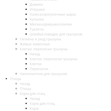
Домики
Игрушки
Колеса,прогулочные шары
Купалки
Миски,кормушки,поилки
Туалеты
Шлейки,поводки для грызунов
Гигиена и уход грызуны
Живые животные
Клетки, переноски грызуны
Назад
Клетки, переноски грызуны
Клетки
Переноски
Наполнители для грызунов
Птицы
Назад
Птицы
Корм для птиц
Назад
Корм для птиц
Корм