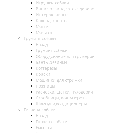
Игрушки собаки
Винил,резина,латекс,дерево
Интерактивные
Кольца, канаты
Мягкие
Мячики
Груминг собаки
Назад
Груминг собаки
Оборудование для грумеров
Банты,резинки
Когтерезы
Краски
Машинки для стрижки
Ножницы
Расчески, щетки, пуходерки
Скребницы, колтунорезы
Шампуни,кондиционеры
Гигиена собаки
Назад
Гигиена собаки
Емкости