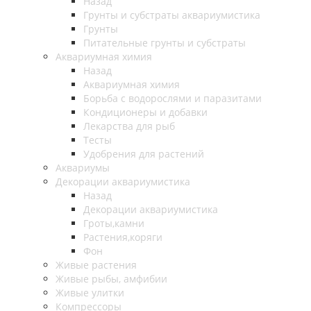
Назад
Грунты и субстраты аквариумистика
Грунты
Питательные грунты и субстраты
Аквариумная химия
Назад
Аквариумная химия
Борьба с водорослями и паразитами
Кондиционеры и добавки
Лекарства для рыб
Тесты
Удобрения для растений
Аквариумы
Декорации аквариумистика
Назад
Декорации аквариумистика
Гроты,камни
Растения,коряги
Фон
Живые растения
Живые рыбы, амфибии
Живые улитки
Компрессоры