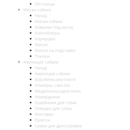
Лестницы
Миски собаки
Назад
Миски собаки
Коврики под миску
Контейнеры
Кормушки
Миски
Миски на подставке
Поилки
Амуниция собаки
Назад
Амуниция собаки
Карабины,вертлюги
Кликеры, свистки
Медальоны,адресники
Намордники
Ошейники для собак
Поводки для собак
Ринговки
Рулетки
Сумки для дрессировки