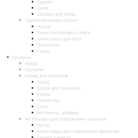
Удавки
Цепи
Шлейки для собак
Транспортировка собаки
Назад
Транспортировка собаки
Аксессуары для авто
Переноски
Сумки
Грызуны
Назад
Грызуны
Корма для грызунов
Назад
Корма для грызунов
Корма
Лакомства
Сено
Витамины, добавки
Аксессуары для содержания грызунов
Назад
Аксессуары для содержания грызунов
Гамаки,тоннели