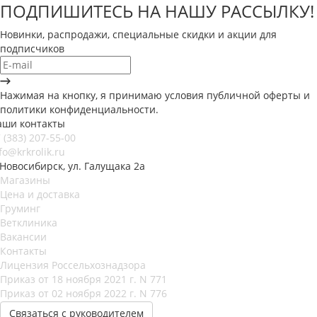
ПОДПИШИТЕСЬ НА НАШУ РАССЫЛКУ!
Новинки, распродажи, специальные скидки и акции для
подписчиков
Нажимая на кнопку, я принимаю условия публичной оферты и
политики конфиденциальности.
аши контакты
 (383) 207-55-00
fo@krkrolik.ru
 Новосибирск, ул. Галущака 2а
Магазины
Цена и доставка
Груминг
Ветклиника
Вакансии
Контакты
Лицензия Россельхознадзора
Приказ от 18 ноября 2021 г. N 771
Приказ от 02 ноября 2022 г. N 776
Связаться с руководителем