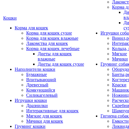
Лакомст
Корма д
Ди
вл
Кошки
Ди
Корма для кошек
су
Корма для кошек сухие
Игрушки соба
Корма для кошек влажные
Винил,р
Лакомства для кошек
Интерак
Корма для кошек лечебные
Кольца,
Диеты для кошек
Мягкие
влажные
Мячики
Диеты для кошек сухие
Груминг соба
Наполнители кошки
Оборудо
Бумажные
Банты,р
Впитывающий
Когтере
Древесный
Краски
Комкующийся
Машинки
Силикагелевый
Ножни
Игрушки кошки
Расческ
Дразнилки
Скребни
Интерактивные для кошек
Шампун
Мягкие для кошек
Гигиена соба
Мячики для кошек
Емкости
Груминг кошки
Ликвида