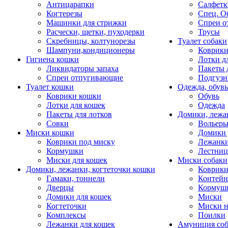
Антицарапки
Салфетк
Когтерезы
Спец. О
Машинки для стрижки
Спреи о
Расчески, щетки, пуходерки
Трусы
Скребницы, колтунорезы
Туалет собаки
Шампуни,кондиционеры
Коврик
Гигиена кошки
Лотки д
Ликвидаторы запаха
Пакеты 
Спреи отпугивающие
Подгузн
Туалет кошки
Одежда, обувь
Коврики кошки
Обувь
Лотки для кошек
Одежда
Пакеты для лотков
Домики, лежа
Совки
Вольеры
Миски кошки
Домики 
Коврики под миску
Лежанки
Кормушки
Лестни
Миски для кошек
Миски собаки
Домики, лежанки, когтеточки кошки
Коврики
Гамаки, тоннели
Контей
Дверцы
Кормуш
Домики для кошек
Миски
Когтеточки
Миски н
Комплексы
Поилки
Лежанки для кошек
Амуниция со