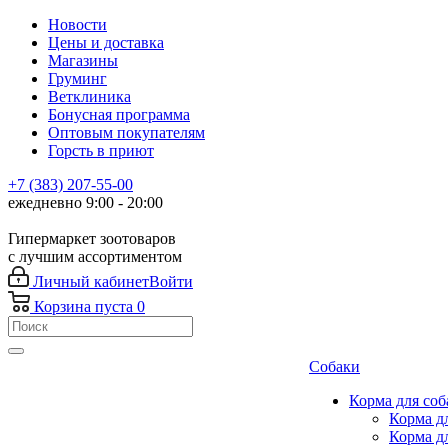
Новости
Цены и доставка
Магазины
Груминг
Ветклиника
Бонусная программа
Оптовым покупателям
Горсть в приют
+7 (383) 207-55-00
ежедневно 9:00 - 20:00
Гипермаркет зоотоваров
с лучшим ассортиментом
Личный кабинет
Войти
Корзина
пуста
0
Собаки
Корма для соб
Корма д
Корма д