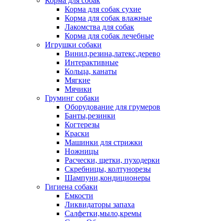
Корма для собак
Корма для собак сухие
Корма для собак влажные
Лакомства для собак
Корма для собак лечебные
Игрушки собаки
Винил,резина,латекс,дерево
Интерактивные
Кольца, канаты
Мягкие
Мячики
Груминг собаки
Оборудование для грумеров
Банты,резинки
Когтерезы
Краски
Машинки для стрижки
Ножницы
Расчески, щетки, пуходерки
Скребницы, колтунорезы
Шампуни,кондиционеры
Гигиена собаки
Емкости
Ликвидаторы запаха
Салфетки,мыло,кремы