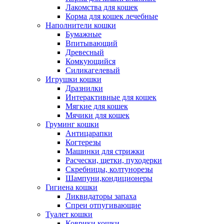
Лакомства для кошек
Корма для кошек лечебные
Наполнители кошки
Бумажные
Впитывающий
Древесный
Комкующийся
Силикагелевый
Игрушки кошки
Дразнилки
Интерактивные для кошек
Мягкие для кошек
Мячики для кошек
Груминг кошки
Антицарапки
Когтерезы
Машинки для стрижки
Расчески, щетки, пуходерки
Скребницы, колтунорезы
Шампуни,кондиционеры
Гигиена кошки
Ликвидаторы запаха
Спреи отпугивающие
Туалет кошки
Коврики кошки