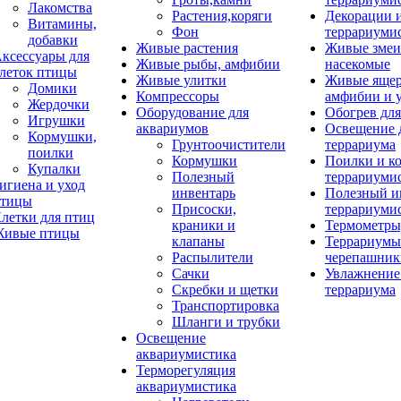
Лакомства
Растения,коряги
Декорации 
Витамины,
Фон
террариуми
добавки
Живые растения
Живые змеи
ксессуары для
Живые рыбы, амфибии
насекомые
леток птицы
Живые улитки
Живые яще
Домики
Компрессоры
амфибии и 
Жердочки
Оборудование для
Обогрев для
Игрушки
аквариумов
Освещение 
Кормушки,
Грунтоочистители
террариума
поилки
Кормушки
Поилки и к
Купалки
Полезный
террариуми
игиена и уход
инвентарь
Полезный и
тицы
Присоски,
террариуми
летки для птиц
краники и
Термометры
ивые птицы
клапаны
Террариумы
Распылители
черепашник
Сачки
Увлажнение 
Скребки и щетки
террариума
Транспортировка
Шланги и трубки
Освещение
аквариумистика
Терморегуляция
аквариумистика