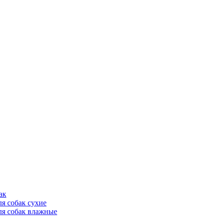
ак
ля собак сухие
ля собак влажные