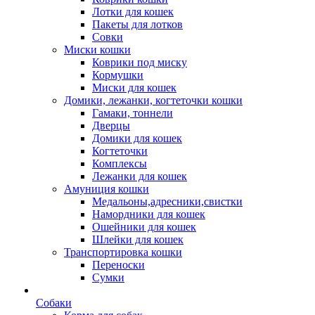
Лотки для кошек
Пакеты для лотков
Совки
Миски кошки
Коврики под миску
Кормушки
Миски для кошек
Домики, лежанки, когтеточки кошки
Гамаки, тоннели
Дверцы
Домики для кошек
Когтеточки
Комплексы
Лежанки для кошек
Амуниция кошки
Медальоны,адресники,свистки
Намордники для кошек
Ошейники для кошек
Шлейки для кошек
Транспортировка кошки
Переноски
Сумки
Собаки