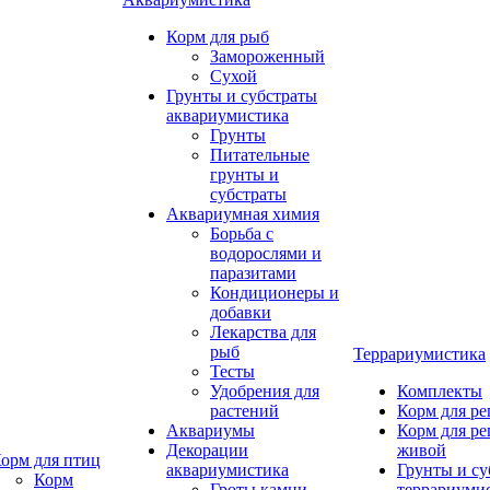
Корм для рыб
Замороженный
Сухой
Грунты и субстраты
аквариумистика
Грунты
Питательные
грунты и
субстраты
Аквариумная химия
Борьба с
водорослями и
паразитами
Кондиционеры и
добавки
Лекарства для
рыб
Террариумистика
Тесты
Удобрения для
Комплекты
растений
Корм для р
Аквариумы
Корм для р
Декорации
живой
орм для птиц
аквариумистика
Грунты и су
Корм
Гроты,камни
террариуми