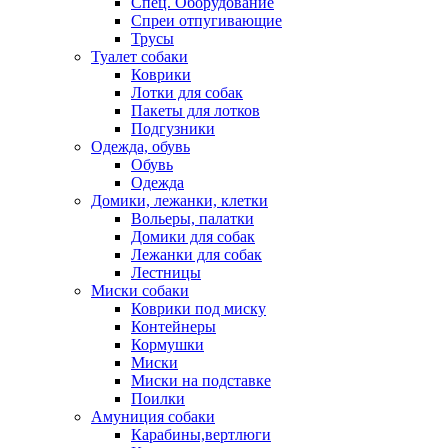
Спец. Оборудование
Спреи отпугивающие
Трусы
Туалет собаки
Коврики
Лотки для собак
Пакеты для лотков
Подгузники
Одежда, обувь
Обувь
Одежда
Домики, лежанки, клетки
Вольеры, палатки
Домики для собак
Лежанки для собак
Лестницы
Миски собаки
Коврики под миску
Контейнеры
Кормушки
Миски
Миски на подставке
Поилки
Амуниция собаки
Карабины,вертлюги