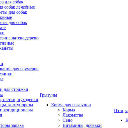
ва для собак
ля собак лечебные
еты для собак
ажные
еты для собак
хие
ки
езина,латекс,дерево
тивные
 канаты
ки
вание для грумеров
езинки
зы
 для стрижки
цы
Грызуны
и, щетки, пуходерки
цы, колтунорезы
Корма для грызунов
и,кондиционеры
Корма
Птицы
ки
Лакомства
Сено
К
торы запаха
Витамины, добавки