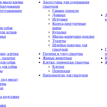
и,мыло,кремы
Аксессуары для содержания
борудование
грызунов
тпугивающие
Гамаки,тоннели
Домики
А
Игрушки
к
и
Колеса,прогулочные
ля собак
шары
для лотков
Купалки
ики
Миски,кормушки,поилки
Туалеты
Шлейки,поводки для
грызунов
Г
нки, клетки
Гигиена и уход грызуны
п
, палатки
Живые животные
К
для собак
Клетки, переноски грызуны
Ж
 для собак
Клетки
цы
Переноски
Наполнители для грызунов
 под миску
неры
ки
а подставке
баки