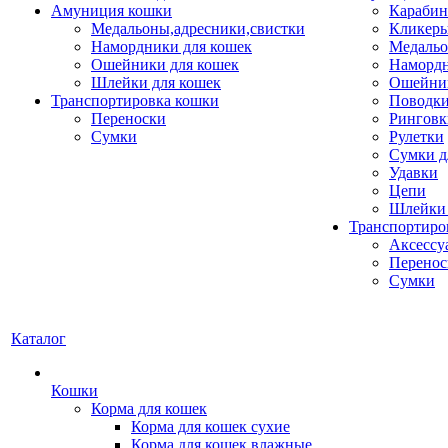
Амуниция кошки
Карабин
Медальоны,адресники,свистки
Кликеры
Намордники для кошек
Медальо
Ошейники для кошек
Наморд
Шлейки для кошек
Ошейник
Транспортировка кошки
Поводки
Переноски
Ринговк
Сумки
Рулетки
Сумки д
Удавки
Цепи
Шлейки 
Транспортиро
Аксессу
Перенос
Сумки
Каталог
Кошки
Корма для кошек
Корма для кошек сухие
Корма для кошек влажные