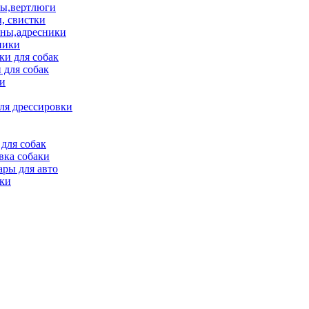
ы,вертлюги
, свистки
ны,адресники
ники
и для собак
 для собак
и
ля дрессировки
для собак
вка собаки
ары для авто
ки