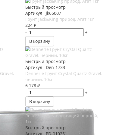
Быстрый просмотр
Артикул : jk65007
Грунт Jack&King природ. Агат 1кг
224
₽
-
+
В корзину
Быстрый просмотр
Артикул : Den-1733
Gravel,
Dennerle Грунт Crystal Quartz Gravel,
черный, 10кг
6 178
₽
-
+
В корзину
Быстрый просмотр
Артикул : PD-010251