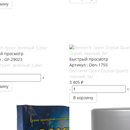
зину
й просмотр
Быстрый просмотр
 : GF-29023
Артикул : Den-1755
 грунт Зеленый 2,26кг
Dennerle Грунт Crystal Quartz 
черный, 5кг
+
3 405
₽
зину
-
+
В корзину