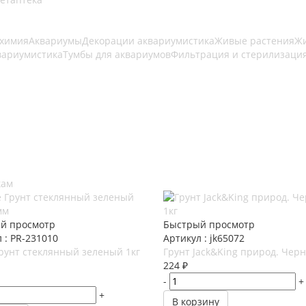
 химия
Аквариумы
Декорации аквариумистика
Живые растения
Жи
вариумистика
Тумбы для аквариумов
Фильтрация и стерилизаци
кам
й просмотр
Быстрый просмотр
 : PR-231010
Артикул : jk65072
рунт стеклянный зеленый 1кг
Грунт Jack&King природ. Чер
224
₽
-
+
+
В корзину