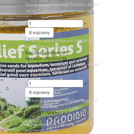
Песок декоративный Prodibio Relief
Series S, блестящий черный, 1кг
1 225
₽
-
+
В корзину
Быстрый просмотр
Артикул : PD-010190
Песок декоративный Prodibio Relief
Series S, бежевый, 1кг
1 043
₽
-
+
В корзину
Быстрый просмотр
Артикул : AL-R19
Набор раковин "Фрукты моря" в
корзинке (19см)