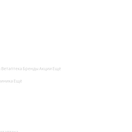
а
Ветаптека
Бренды
Акции
Ещё
линика
Ещё
етаптека