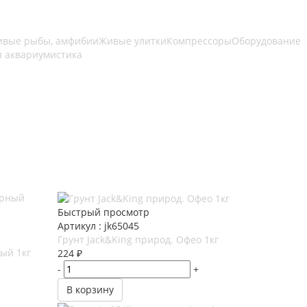
вые рыбы, амфибии
Живые улитки
Компрессоры
Оборудование
я аквариумистика
Быстрый просмотр
Артикул : jk65045
Грунт Jack&King природ. Офео 1кг
ный 1кг
224
₽
-
+
В корзину