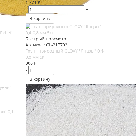
1 771
₽
-
+
В корзину
Relief
Быстрый просмотр
Артикул : GL-217792
Грунт природный GLOXY "Янцзы" 0,4-
0,8 мм 5кг
306
₽
-
+
В корзину
й" 0,1-