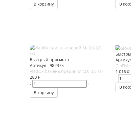
В корзину
В кор
Быстры
Быстрый просмотр
Артикул
Артикул : 982375
GloFish
VladOx Камень прерий M (2,0-3,5 кг)
1 016
₽
283
₽
-
-
+
В кор
В корзину