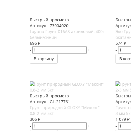
Быстрый просмотр
Быстры
Артикул : 73904020
Артикул
Laguna Грунт 016AS акриловый, 400г,
Эко Гру
белый/синий
окатанн
696
₽
574
₽
-
+
-
В корзину
В кор
Быстрый просмотр
Быстры
Артикул : GL-217761
Артикул
Грунт природный GLOXY "Меконг"
Грунт 
0,8-2 мм 5кг
3 мм 5к
306
₽
1 079
₽
-
+
-