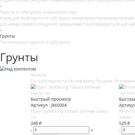
-
Грунты и субстраты аквариумистика
Корм для рыб
Грунты и субстраты аквариумистика
Аквариумная
для аквариумов
Освещение аквариумистика
Терморегуляция ак
-
Грунты
Питательные грунты и субстраты
Грунты
Фильтр
По популярности
По алфавиту
По цене
По новин
Быстрый просмотр
Быстры
Артикул : jk65004
Артикул
Грунт Jack&King Галька речная смесь
Prime Г
1кг
3-6мм
248
₽
529
₽
-
+
-