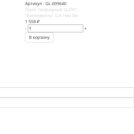
Артикул : GL-009640
Грунт природный GLOXY
"Бонневилль" 0.8-1мм 5кг
1 558
₽
-
+
В корзину