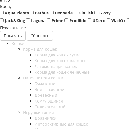
6 178
Бренд
Aqua Plants
Barbus
Dennerle
GloFish
Gloxy
Jack&King
Laguna
Prime
Prodibio
UDeco
VladOx
Показать все
Сбросить
Кошки
Корма для кошек
Корма для кошек сухие
Корма для кошек влажные
Лакомства для кошек
Корма для кошек лечебные
Наполнители кошки
Бумажные
Впитывающий
Древесный
Комкующийся
Силикагелевый
Игрушки кошки
Дразнилки
Интерактивные для кошек