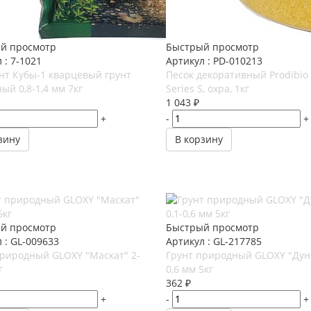
й просмотр
Быстрый просмотр
 : 7-1021
Артикул : PD-010213
нт Кубы-1 кварцевый грунт
Песок декоративный Prodibio 
ый 0,8-1,4 мм 7кг
Series S, охра, 1кг
1 043
₽
+
-
+
зину
В корзину
й просмотр
Быстрый просмотр
 : GL-009633
Артикул : GL-217785
природный GLOXY "Маскат" 2-
Грунт природный GLOXY "Дуна
г
0,6 мм 5кг
362
₽
+
-
+