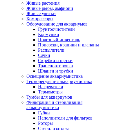
Живые растения
Живые рыбы, амфибии
Живые улитки
Компрессоры
Оборудование для аквариумов
Грунтоочистители
Кормушки
Полезный инвентарь
Присоски, краники и клапаны
Распылители
Сачки
Скребки и щетки
Транспортировка
Шланги и трубки
Освещение аквариумистика
Терморегуляция аквариумистика
Нагреватели
Термометры
Тумбы для аквариумов
Фильтрация и стерилизация
аквариумистика
Губки
Наполнители для фильтров
Роторы
Стерилизаторы