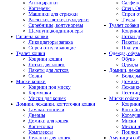
Антицарапки
Салфетк
Когтерезы
Спец. О
Машинки для стрижки
Спреи о
Расчески, щетки, пуходерки
Трусы
Скребницы, колтунорезы
Туалет собаки
Шампуни,кондиционеры
Коврик
Гигиена кошки
Лотки д
Ликвидаторы запаха
Пакеты 
Спреи отпугивающие
Подгузн
Туалет кошки
Одежда, обувь
Коврики кошки
Обувь
Лотки для кошек
Одежда
Пакеты для лотков
Домики, лежа
Совки
Вольеры
Миски кошки
Домики 
Коврики под миску
Лежанки
Кормушки
Лестни
Миски для кошек
Миски собаки
Домики, лежанки, когтеточки кошки
Коврики
Гамаки, тоннели
Контей
Дверцы
Кормуш
Домики для кошек
Миски
Когтеточки
Миски н
Комплексы
Поилки
Лежанки для кошек
Амуниция со