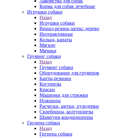
Лакомства для собак
Корма для собак лечебные
Игрушки собаки
Назад
Игрушки собаки
Винил,резина,латекс,дерево
Интерактивные
Кольца, канаты
Мягкие
Мячики
Груминг собаки
Назад
Груминг собаки
Оборудование для грумеров
Банты,резинки
Когтерезы
Краски
Машинки для стрижки
Ножницы
Расчески, щетки, пуходерки
Скребницы, колтунорезы
Шампуни,кондиционеры
Гигиена собаки
Назад
Гигиена собаки