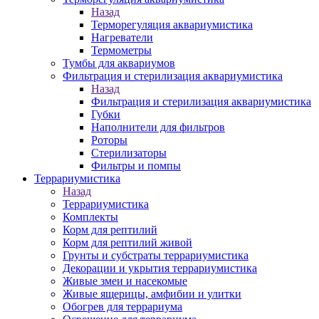
Назад
Терморегуляция аквариумистика
Нагреватели
Термометры
Тумбы для аквариумов
Фильтрация и стерилизация аквариумистика
Назад
Фильтрация и стерилизация аквариумистика
Губки
Наполнители для фильтров
Роторы
Стерилизаторы
Фильтры и помпы
Террариумистика
Назад
Террариумистика
Комплекты
Корм для рептилий
Корм для рептилий живой
Грунты и субстраты террариумистика
Декорации и укрытия террариумистика
Живые змеи и насекомые
Живые ящерицы, амфибии и улитки
Обогрев для террариума