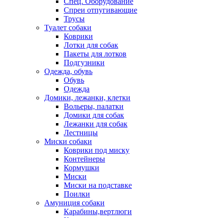
Спец. Оборудование
Спреи отпугивающие
Трусы
Туалет собаки
Коврики
Лотки для собак
Пакеты для лотков
Подгузники
Одежда, обувь
Обувь
Одежда
Домики, лежанки, клетки
Вольеры, палатки
Домики для собак
Лежанки для собак
Лестницы
Миски собаки
Коврики под миску
Контейнеры
Кормушки
Миски
Миски на подставке
Поилки
Амуниция собаки
Карабины,вертлюги