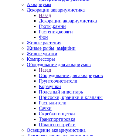
Аквариумы
Декорации аквариумистика
Назад
Декорации аквариумистика
Гроты,камни
Растения,коряги
Фон
Живые растения
Живые рыбы, амфибии
Живые улитки
Компрессоры
Оборудование для аквариумов
Назад
Оборудование для аквариумов
Грунтоочистители
Кормушки
Полезный инвентарь
Присоски, краники и клапаны
Распылители
Сачки
Скребки и щетки
Транспортировка
Шланги и трубки
Освещение аквариумистика
Терморегуляция аквариумистика