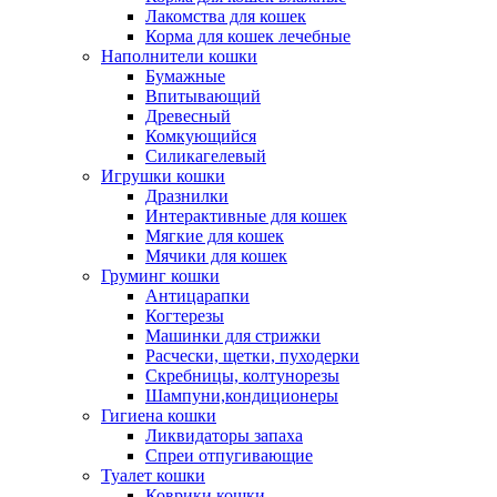
Лакомства для кошек
Корма для кошек лечебные
Наполнители кошки
Бумажные
Впитывающий
Древесный
Комкующийся
Силикагелевый
Игрушки кошки
Дразнилки
Интерактивные для кошек
Мягкие для кошек
Мячики для кошек
Груминг кошки
Антицарапки
Когтерезы
Машинки для стрижки
Расчески, щетки, пуходерки
Скребницы, колтунорезы
Шампуни,кондиционеры
Гигиена кошки
Ликвидаторы запаха
Спреи отпугивающие
Туалет кошки
Коврики кошки