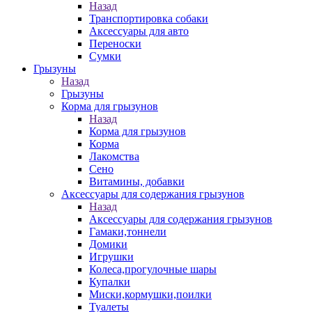
Назад
Транспортировка собаки
Аксессуары для авто
Переноски
Сумки
Грызуны
Назад
Грызуны
Корма для грызунов
Назад
Корма для грызунов
Корма
Лакомства
Сено
Витамины, добавки
Аксессуары для содержания грызунов
Назад
Аксессуары для содержания грызунов
Гамаки,тоннели
Домики
Игрушки
Колеса,прогулочные шары
Купалки
Миски,кормушки,поилки
Туалеты