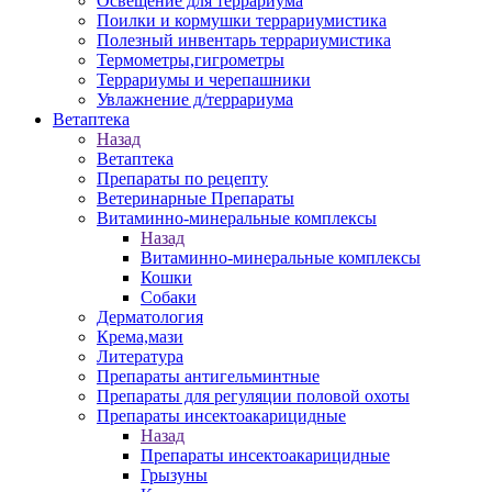
Освещение для террариума
Поилки и кормушки террариумистика
Полезный инвентарь террариумистика
Термометры,гигрометры
Террариумы и черепашники
Увлажнение д/террариума
Ветаптека
Назад
Ветаптека
Препараты по рецепту
Ветеринарные Препараты
Витаминно-минеральные комплексы
Назад
Витаминно-минеральные комплексы
Кошки
Собаки
Дерматология
Крема,мази
Литература
Препараты антигельминтные
Препараты для регуляции половой охоты
Препараты инсектоакарицидные
Назад
Препараты инсектоакарицидные
Грызуны