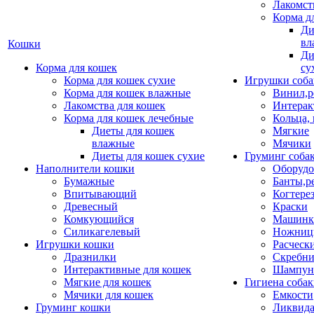
Лакомст
Корма д
Ди
вл
Кошки
Ди
Корма для кошек
су
Корма для кошек сухие
Игрушки соба
Корма для кошек влажные
Винил,р
Лакомства для кошек
Интерак
Корма для кошек лечебные
Кольца,
Диеты для кошек
Мягкие
влажные
Мячики
Диеты для кошек сухие
Груминг соба
Наполнители кошки
Оборудо
Бумажные
Банты,р
Впитывающий
Когтере
Древесный
Краски
Комкующийся
Машинки
Силикагелевый
Ножни
Игрушки кошки
Расческ
Дразнилки
Скребни
Интерактивные для кошек
Шампун
Мягкие для кошек
Гигиена соба
Мячики для кошек
Емкости
Груминг кошки
Ликвида