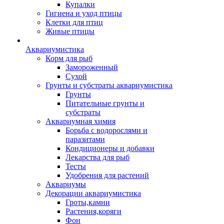
Купалки
Гигиена и уход птицы
Клетки для птиц
Живые птицы
Аквариумистика
Корм для рыб
Замороженный
Сухой
Грунты и субстраты аквариумистика
Грунты
Питательные грунты и
субстраты
Аквариумная химия
Борьба с водорослями и
паразитами
Кондиционеры и добавки
Лекарства для рыб
Тесты
Удобрения для растений
Аквариумы
Декорации аквариумистика
Гроты,камни
Растения,коряги
Фон