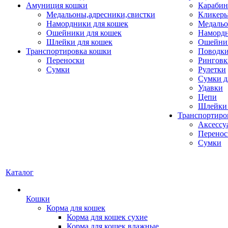
Амуниция кошки
Карабин
Медальоны,адресники,свистки
Кликеры
Намордники для кошек
Медальо
Ошейники для кошек
Наморд
Шлейки для кошек
Ошейник
Транспортировка кошки
Поводки
Переноски
Ринговк
Сумки
Рулетки
Сумки д
Удавки
Цепи
Шлейки 
Транспортиро
Аксессу
Перенос
Сумки
Каталог
Кошки
Корма для кошек
Корма для кошек сухие
Корма для кошек влажные