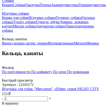
Собаки
Кошки
Собаки
Грызуны
Птицы
Аквариумистика
Террариумистик
-
Игрушки собаки
Корма для собак
Игрушки собаки
Груминг собаки
Гигиена
собаки
Туалет собаки
Одежда, обувь
Домики, лежанки,
клетки
Миски собаки
Амуниция собаки
Транспортировка
собаки
-
Кольца, канаты
Винил,резина,латекс,дерево
Интерактивные
Мягкие
Мячики
Кольца, канаты
Фильтр
По популярности
По алфавиту
По цене
По новинкам
Быстрый просмотр
Артикул : 12101172
Игрушка для собак "Мяч-неон", d50мм, серия NIGHT CITY
153
₽
-
+
В корзину