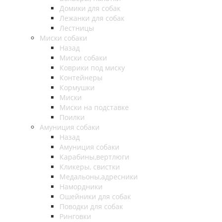
Домики для собак
Лежанки для собак
Лестницы
Миски собаки
Назад
Миски собаки
Коврики под миску
Контейнеры
Кормушки
Миски
Миски на подставке
Поилки
Амуниция собаки
Назад
Амуниция собаки
Карабины,вертлюги
Кликеры, свистки
Медальоны,адресники
Намордники
Ошейники для собак
Поводки для собак
Ринговки