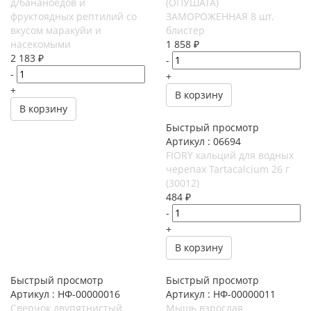
д/бананоедов и
(ОПУШАТА)
фруктоядных рептилий со
ЗАМОРОЖЕННАЯ 8 шт.
вкусом маракуйи и
блистер
насекомыми
1 858
₽
2 183
₽
-
-
+
+
В корзину
В корзину
Быстрый просмотр
Артикул : 06694
FIORY кальций для водных
черепах Tartacalcium 26 г
(30012)
484
₽
-
+
В корзину
Быстрый просмотр
Быстрый просмотр
Артикул : НФ-00000016
Артикул : НФ-00000011
Сверчок двупятнистый
Мышь взрослая