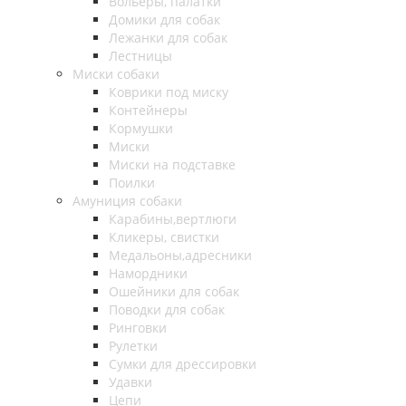
Вольеры, палатки
Домики для собак
Лежанки для собак
Лестницы
Миски собаки
Коврики под миску
Контейнеры
Кормушки
Миски
Миски на подставке
Поилки
Амуниция собаки
Карабины,вертлюги
Кликеры, свистки
Медальоны,адресники
Намордники
Ошейники для собак
Поводки для собак
Ринговки
Рулетки
Сумки для дрессировки
Удавки
Цепи