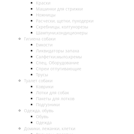
Краски
Машинки для стрижки
Ножницы
Расчески, щетки, пуходерки
Скребницы, колтунорезы
Шампуни,кондиционеры
Гигиена собаки
Емкости
Ликвидаторы запаха
Салфетки,мыло,кремы
Спец. Оборудование
Спреи отпугивающие
Трусы
Туалет собаки
Коврики
Лотки для собак
Пакеты для лотков
Подгузники
Одежда, обувь
Обувь
Одежда
Домики, лежанки, клетки