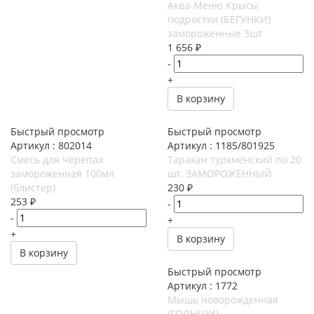
Аква-Меню Крысы
подростки (БЕГУНКИ)
замороженные 3шт
1 656
₽
-
+
В корзину
Быстрый просмотр
Быстрый просмотр
Артикул : 802014
Артикул : 1185/801925
Смесь для черепах
Таракан туркменский по 20
замороженная 100мл
шт. ЗАМОРОЖЕННЫЙ
(блистер)
230
₽
253
₽
-
-
+
+
В корзину
В корзину
Быстрый просмотр
Артикул : 1772
Мышь новорожденная
(ГОЛЫШИ)