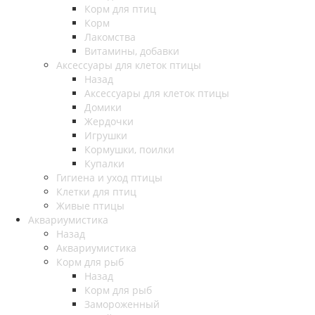
Корм для птиц
Корм
Лакомства
Витамины, добавки
Аксессуары для клеток птицы
Назад
Аксессуары для клеток птицы
Домики
Жердочки
Игрушки
Кормушки, поилки
Купалки
Гигиена и уход птицы
Клетки для птиц
Живые птицы
Аквариумистика
Назад
Аквариумистика
Корм для рыб
Назад
Корм для рыб
Замороженный