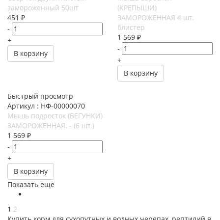
замороженный 50шт
(КРЕПЫШИ)
451
₽
ЗАМОРОЖЕННАЯ 4 шт.
блистер
-
1 569
₽
+
-
В корзину
+
В корзину
Быстрый просмотр
Артикул : НФ-00000070
Мышь подросток (БЕГУНКИ)
ЗАМОРОЖЕННАЯ. - (6 шт.)
1 569
₽
-
+
В корзину
Показать еще
1
2
Купить корм для сухопутных и водных черепах, рептилий в