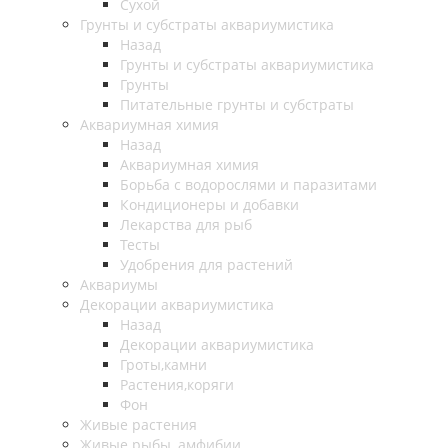
Сухой
Грунты и субстраты аквариумистика
Назад
Грунты и субстраты аквариумистика
Грунты
Питательные грунты и субстраты
Аквариумная химия
Назад
Аквариумная химия
Борьба с водорослями и паразитами
Кондиционеры и добавки
Лекарства для рыб
Тесты
Удобрения для растений
Аквариумы
Декорации аквариумистика
Назад
Декорации аквариумистика
Гроты,камни
Растения,коряги
Фон
Живые растения
Живые рыбы, амфибии