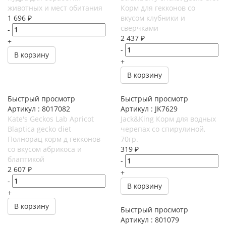
животных и мест обитания
Корм для гекконов со
1 696
₽
вкусом клубники и
сверчками
-
2 437
₽
+
-
В корзину
+
В корзину
Быстрый просмотр
Быстрый просмотр
Артикул : 8017082
Артикул : JK7629
Kate's Geckos Lab Apricot
Jack&King Корм для водных
Blaptica gecko diet
черепах со спирулиной,
Полнорац корм д гекконов
70гр.
со вкусом абрикоса и
319
₽
блаптикой
-
2 607
₽
+
-
В корзину
+
В корзину
Быстрый просмотр
Артикул : 801079