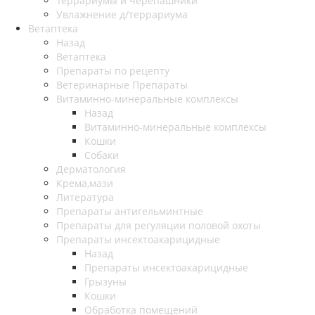
Террариумы и черепашники
Увлажнение д/террариума
Ветаптека
Назад
Ветаптека
Препараты по рецепту
Ветеринарные Препараты
Витаминно-минеральные комплексы
Назад
Витаминно-минеральные комплексы
Кошки
Собаки
Дерматология
Крема,мази
Литература
Препараты антигельминтные
Препараты для регуляции половой охоты
Препараты инсектоакарицидные
Назад
Препараты инсектоакарицидные
Грызуны
Кошки
Обработка помещений