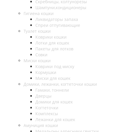
Скребницы, колтунорезы
Шампуни,кондиционеры
Гигиена кошки
Ликвидаторы запаха
Спреи отпугивающие
Туалет кошки
Коврики кошки
Лотки для кошек
Пакеты для лотков
Совки
Миски кошки
Коврики под миску
Кормушки
Миски для кошек
Домики, лежанки, когтеточки кошки
Гамаки, тоннели
Дверцы
Домики для кошек
Когтеточки
Комплексы
Лежанки для кошек
Амуниция кошки
Медальоны,адресники,свистки