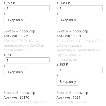
1 297
₽
12 083
₽
-
-
+
+
В корзину
В корзину
Быстрый просмотр
Быстрый просмотр
Артикул : З5775
Артикул : 80026
ЗООМИР ТОРТИЛА-М
Kate's Geckos Lab корм 100г
минерал.блок с Са+D3 д/
д/бананоедов и
вод.черепах 30г
фруктоядных рептилий со
193
₽
вкусом манго и
насекомыми
-
2 183
₽
+
-
В корзину
+
В корзину
Быстрый просмотр
Быстрый просмотр
Артикул : 80170
Артикул : 1024
Kate's Geckos Lab корм 100г
Мышь опушённая