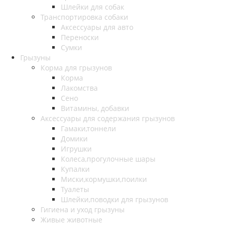
Шлейки для собак
Транспортировка собаки
Аксессуары для авто
Переноски
Сумки
Грызуны
Корма для грызунов
Корма
Лакомства
Сено
Витамины, добавки
Аксессуары для содержания грызунов
Гамаки,тоннели
Домики
Игрушки
Колеса,прогулочные шары
Купалки
Миски,кормушки,поилки
Туалеты
Шлейки,поводки для грызунов
Гигиена и уход грызуны
Живые животные