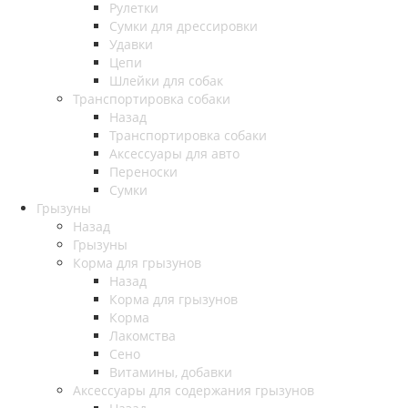
Рулетки
Сумки для дрессировки
Удавки
Цепи
Шлейки для собак
Транспортировка собаки
Назад
Транспортировка собаки
Аксессуары для авто
Переноски
Сумки
Грызуны
Назад
Грызуны
Корма для грызунов
Назад
Корма для грызунов
Корма
Лакомства
Сено
Витамины, добавки
Аксессуары для содержания грызунов