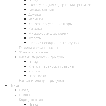
Назад
Аксессуары для содержания грызунов
Гамаки,тоннели
Домики
Игрушки
Колеса,прогулочные шары
Купалки
Миски,кормушки,поилки
Туалеты
Шлейки,поводки для грызунов
Гигиена и уход грызуны
Живые животные
Клетки, переноски грызуны
Назад
Клетки, переноски грызуны
Клетки
Переноски
Наполнители для грызунов
Птицы
Назад
Птицы
Корм для птиц
Назад