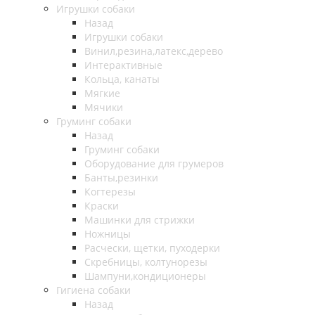
Игрушки собаки
Назад
Игрушки собаки
Винил,резина,латекс,дерево
Интерактивные
Кольца, канаты
Мягкие
Мячики
Груминг собаки
Назад
Груминг собаки
Оборудование для грумеров
Банты,резинки
Когтерезы
Краски
Машинки для стрижки
Ножницы
Расчески, щетки, пуходерки
Скребницы, колтунорезы
Шампуни,кондиционеры
Гигиена собаки
Назад