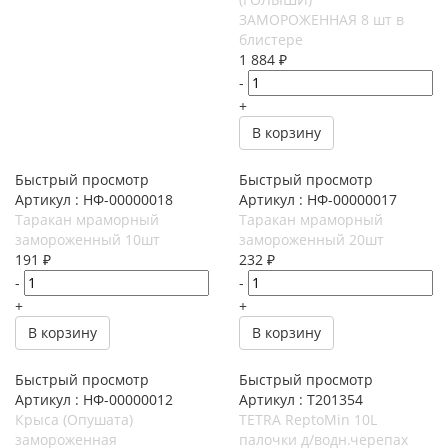
ЗАМОРОЖЕННАЯ 8 шт в
блистере
1 884
₽
-
+
В корзину
Быстрый просмотр
Быстрый просмотр
Артикул : НФ-00000018
Артикул : НФ-00000017
Таракан мраморный
Таракан мраморный
замороженный 10шт
замороженный 20шт
191
₽
232
₽
-
-
+
+
В корзину
В корзину
Быстрый просмотр
Быстрый просмотр
Артикул : НФ-00000012
Артикул : T201354
Крыса (Опушата)
TETRA ReptoMin 10L
замороженная
палочки д/водн.черепах