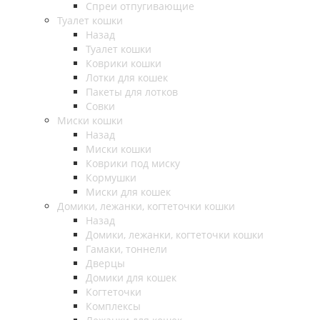
Спреи отпугивающие
Туалет кошки
Назад
Туалет кошки
Коврики кошки
Лотки для кошек
Пакеты для лотков
Совки
Миски кошки
Назад
Миски кошки
Коврики под миску
Кормушки
Миски для кошек
Домики, лежанки, когтеточки кошки
Назад
Домики, лежанки, когтеточки кошки
Гамаки, тоннели
Дверцы
Домики для кошек
Когтеточки
Комплексы