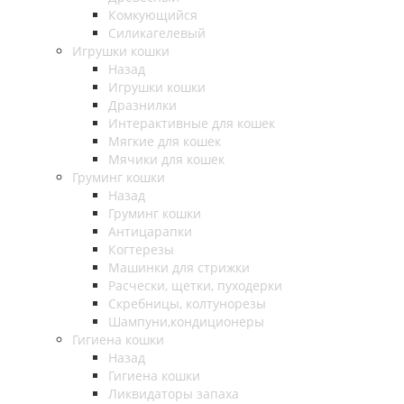
Комкующийся
Силикагелевый
Игрушки кошки
Назад
Игрушки кошки
Дразнилки
Интерактивные для кошек
Мягкие для кошек
Мячики для кошек
Груминг кошки
Назад
Груминг кошки
Антицарапки
Когтерезы
Машинки для стрижки
Расчески, щетки, пуходерки
Скребницы, колтунорезы
Шампуни,кондиционеры
Гигиена кошки
Назад
Гигиена кошки
Ликвидаторы запаха