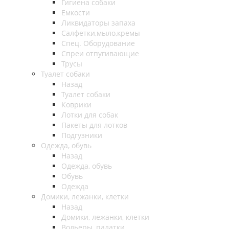
Гигиена собаки
Емкости
Ликвидаторы запаха
Салфетки,мыло,кремы
Спец. Оборудование
Спреи отпугивающие
Трусы
Туалет собаки
Назад
Туалет собаки
Коврики
Лотки для собак
Пакеты для лотков
Подгузники
Одежда, обувь
Назад
Одежда, обувь
Обувь
Одежда
Домики, лежанки, клетки
Назад
Домики, лежанки, клетки
Вольеры, палатки