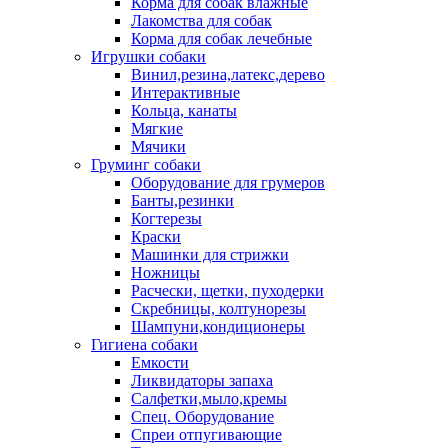
Корма для собак влажные
Лакомства для собак
Корма для собак лечебные
Игрушки собаки
Винил,резина,латекс,дерево
Интерактивные
Кольца, канаты
Мягкие
Мячики
Груминг собаки
Оборудование для грумеров
Банты,резинки
Когтерезы
Краски
Машинки для стрижки
Ножницы
Расчески, щетки, пуходерки
Скребницы, колтунорезы
Шампуни,кондиционеры
Гигиена собаки
Емкости
Ликвидаторы запаха
Салфетки,мыло,кремы
Спец. Оборудование
Спреи отпугивающие