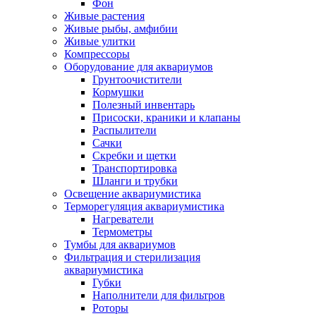
Фон
Живые растения
Живые рыбы, амфибии
Живые улитки
Компрессоры
Оборудование для аквариумов
Грунтоочистители
Кормушки
Полезный инвентарь
Присоски, краники и клапаны
Распылители
Сачки
Скребки и щетки
Транспортировка
Шланги и трубки
Освещение аквариумистика
Терморегуляция аквариумистика
Нагреватели
Термометры
Тумбы для аквариумов
Фильтрация и стерилизация
аквариумистика
Губки
Наполнители для фильтров
Роторы