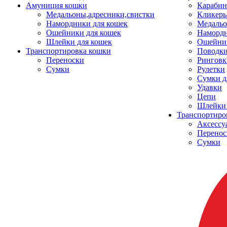
Амуниция кошки
Карабин
Медальоны,адресники,свистки
Кликеры
Намордники для кошек
Медальо
Ошейники для кошек
Наморд
Шлейки для кошек
Ошейник
Транспортировка кошки
Поводки
Переноски
Ринговк
Сумки
Рулетки
Сумки д
Удавки
Цепи
Шлейки 
Транспортиро
Аксессу
Перенос
Сумки