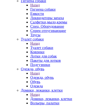
Гигиена собаки
Назад
Гигиена собаки
Емкости
Ликвидаторы запаха
Салфетки,мыло,кремы
Спец. Оборудование
Спреи отпугивающие
Трусы
Туалет собаки
Назад
Туалет собаки
Коврики
Лотки для собак
Пакеты для лотков
Подгузники
Одежда, обувь
Назад
Одежда, обувь
Обувь
Одежда
Домики, лежанки, клетки
Назад
Домики, лежанки, клетки
Вольеры, палатки