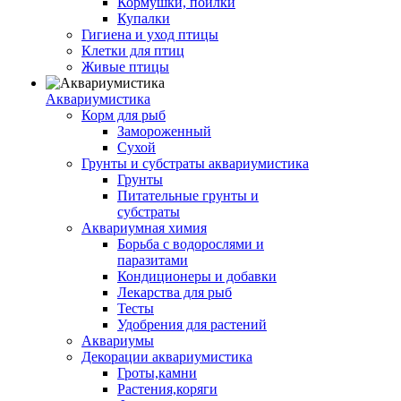
Кормушки, поилки
Купалки
Гигиена и уход птицы
Клетки для птиц
Живые птицы
Аквариумистика
Корм для рыб
Замороженный
Сухой
Грунты и субстраты аквариумистика
Грунты
Питательные грунты и
субстраты
Аквариумная химия
Борьба с водорослями и
паразитами
Кондиционеры и добавки
Лекарства для рыб
Тесты
Удобрения для растений
Аквариумы
Декорации аквариумистика
Гроты,камни
Растения,коряги