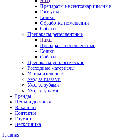
Назад
Препараты инсектоакарицидные
Грызуны
Кошки
Обработка помещений
Собаки
Препараты репеллентные
Назад
Препараты репеллентные
Кошки
Собаки
Препараты урологические
Расходные материалы
Успокоительные
Уход за глазами
Уход за зубами
Уход за ушами
Бренды
Цены и доставка
Вакансии
Контакты
Груминг
Ветклиника
Главная