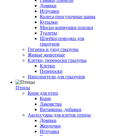
Гамаки,тоннели
Домики
Игрушки
Колеса,прогулочные шары
Купалки
Миски,кормушки,поилки
Туалеты
Шлейки,поводки для
грызунов
Гигиена и уход грызуны
Живые животные
Клетки, переноски грызуны
Клетки
Переноски
Наполнители для грызунов
Птицы
Корм для птиц
Корм
Лакомства
Витамины, добавки
Аксессуары для клеток птицы
Домики
Жердочки
Игрушки