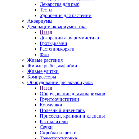
Лекарства для рыб
Тесты
Удобрения для растений
Аквариумы
Декорации аквариумистика
Назад
Декорации аквариумистика
Гроты,камни
Растения,коряги
Фон
Живые растения
Живые рыбы, амфибии
Живые улитки
Компрессоры
Оборудование для аквариумов
Назад
Оборудование для аквариумов
Грунтоочистители
Кормушки
Полезный инвентарь
Присоски, краники и клапаны
Распылители
Сачки
Скребки и щетки
Транспортировка