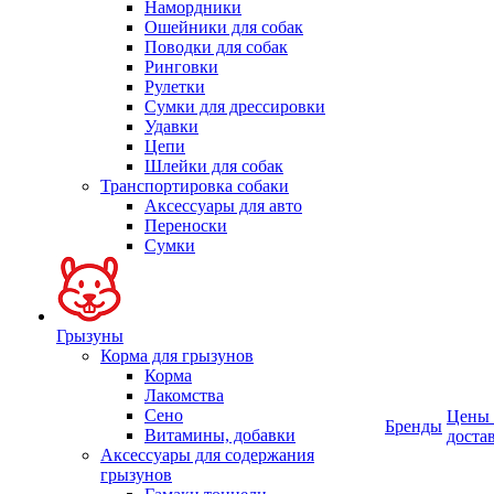
Намордники
Ошейники для собак
Поводки для собак
Ринговки
Рулетки
Сумки для дрессировки
Удавки
Цепи
Шлейки для собак
Транспортировка собаки
Аксессуары для авто
Переноски
Сумки
Грызуны
Корма для грызунов
Корма
Лакомства
Сено
Цены
Бренды
Витамины, добавки
доста
Аксессуары для содержания
грызунов