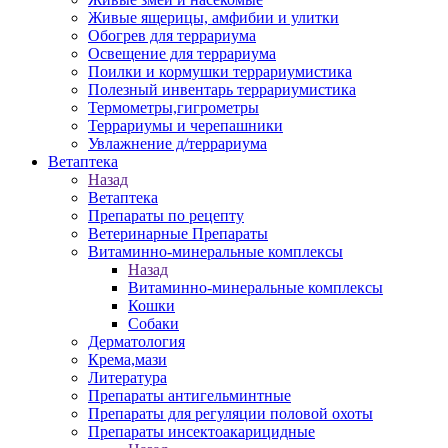
Живые ящерицы, амфибии и улитки
Обогрев для террариума
Освещение для террариума
Поилки и кормушки террариумистика
Полезный инвентарь террариумистика
Термометры,гигрометры
Террариумы и черепашники
Увлажнение д/террариума
Ветаптека
Назад
Ветаптека
Препараты по рецепту
Ветеринарные Препараты
Витаминно-минеральные комплексы
Назад
Витаминно-минеральные комплексы
Кошки
Собаки
Дерматология
Крема,мази
Литература
Препараты антигельминтные
Препараты для регуляции половой охоты
Препараты инсектоакарицидные