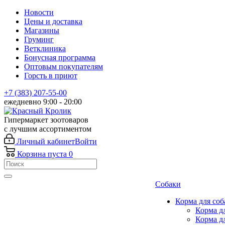
Новости
Цены и доставка
Магазины
Груминг
Ветклиника
Бонусная программа
Оптовым покупателям
Горсть в приют
+7 (383) 207-55-00
ежедневно 9:00 - 20:00
Гипермаркет зоотоваров
с лучшим ассортиментом
Личный кабинет
Войти
Корзина
пуста
0
Собаки
Корма для соб
Корма д
Корма д