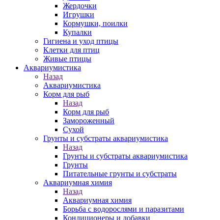
Жердочки
Игрушки
Кормушки, поилки
Купалки
Гигиена и уход птицы
Клетки для птиц
Живые птицы
Аквариумистика
Назад
Аквариумистика
Корм для рыб
Назад
Корм для рыб
Замороженный
Сухой
Грунты и субстраты аквариумистика
Назад
Грунты и субстраты аквариумистика
Грунты
Питательные грунты и субстраты
Аквариумная химия
Назад
Аквариумная химия
Борьба с водорослями и паразитами
Кондиционеры и добавки