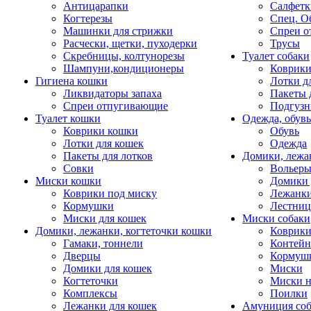
Антицарапки
Салфетк
Когтерезы
Спец. О
Машинки для стрижки
Спреи о
Расчески, щетки, пуходерки
Трусы
Скребницы, колтунорезы
Туалет собаки
Шампуни,кондиционеры
Коврик
Гигиена кошки
Лотки д
Ликвидаторы запаха
Пакеты 
Спреи отпугивающие
Подгузн
Туалет кошки
Одежда, обувь
Коврики кошки
Обувь
Лотки для кошек
Одежда
Пакеты для лотков
Домики, лежа
Совки
Вольеры
Миски кошки
Домики 
Коврики под миску
Лежанки
Кормушки
Лестни
Миски для кошек
Миски собаки
Домики, лежанки, когтеточки кошки
Коврики
Гамаки, тоннели
Контей
Дверцы
Кормуш
Домики для кошек
Миски
Когтеточки
Миски н
Комплексы
Поилки
Лежанки для кошек
Амуниция со