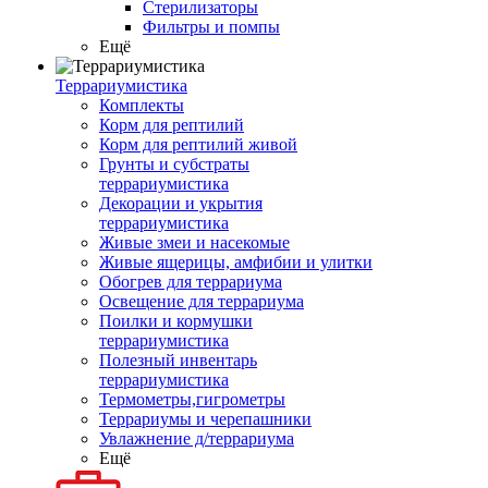
Стерилизаторы
Фильтры и помпы
Ещё
Террариумистика
Комплекты
Корм для рептилий
Корм для рептилий живой
Грунты и субстраты
террариумистика
Декорации и укрытия
террариумистика
Живые змеи и насекомые
Живые ящерицы, амфибии и улитки
Обогрев для террариума
Освещение для террариума
Поилки и кормушки
террариумистика
Полезный инвентарь
террариумистика
Термометры,гигрометры
Террариумы и черепашники
Увлажнение д/террариума
Ещё