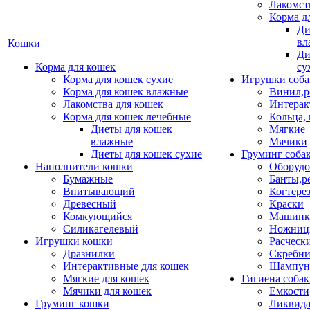
Лакомст
Корма д
Ди
вл
Кошки
Ди
Корма для кошек
су
Корма для кошек сухие
Игрушки соба
Корма для кошек влажные
Винил,р
Лакомства для кошек
Интерак
Корма для кошек лечебные
Кольца,
Диеты для кошек
Мягкие
влажные
Мячики
Диеты для кошек сухие
Груминг соба
Наполнители кошки
Оборудо
Бумажные
Банты,р
Впитывающий
Когтере
Древесный
Краски
Комкующийся
Машинки
Силикагелевый
Ножни
Игрушки кошки
Расческ
Дразнилки
Скребни
Интерактивные для кошек
Шампун
Мягкие для кошек
Гигиена соба
Мячики для кошек
Емкости
Груминг кошки
Ликвида