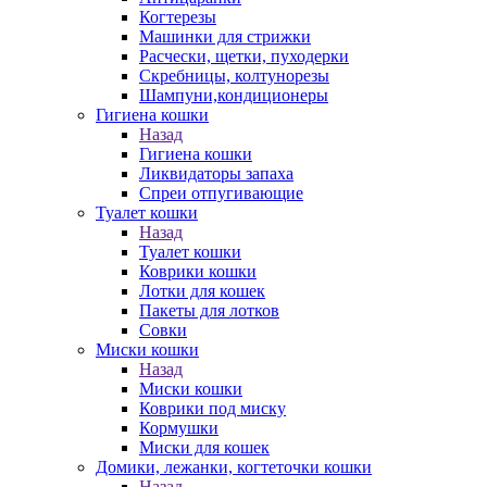
Когтерезы
Машинки для стрижки
Расчески, щетки, пуходерки
Скребницы, колтунорезы
Шампуни,кондиционеры
Гигиена кошки
Назад
Гигиена кошки
Ликвидаторы запаха
Спреи отпугивающие
Туалет кошки
Назад
Туалет кошки
Коврики кошки
Лотки для кошек
Пакеты для лотков
Совки
Миски кошки
Назад
Миски кошки
Коврики под миску
Кормушки
Миски для кошек
Домики, лежанки, когтеточки кошки
Назад