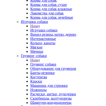
Корма для собак
Корма для собак сухие
Корма для собак влажные
Лакомства для собак
Корма для собак лечебные
Игрушки собаки
Назад
Игрушки собаки
Винил,резина,латекс,дерево
Интерактивные
Кольца, канаты
Мягкие
Мячики
Груминг собаки
Назад
Груминг собаки
Оборудование для грумеров
Банты,резинки
Когтерезы
Краски
Машинки для стрижки
Ножницы
Расчески, щетки, пуходерки
Скребницы, колтунорезы
Шампуни,кондиционеры