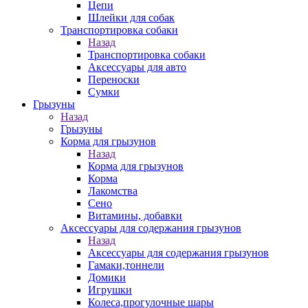
Цепи
Шлейки для собак
Транспортировка собаки
Назад
Транспортировка собаки
Аксессуары для авто
Переноски
Сумки
Грызуны
Назад
Грызуны
Корма для грызунов
Назад
Корма для грызунов
Корма
Лакомства
Сено
Витамины, добавки
Аксессуары для содержания грызунов
Назад
Аксессуары для содержания грызунов
Гамаки,тоннели
Домики
Игрушки
Колеса,прогулочные шары