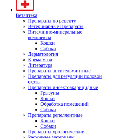
Ветаптека
Препараты по рецепту
Ветеринарные Препараты
Витаминно-минеральные
комплексы
Кошки
Собаки
Дерматология
Крема,мази
Литература
Препараты антигельминтные
Препараты для регуляции половой
охоты
Препараты инсектоакарицидные
Грызуны
Кошки
Обработка помещений
Собаки
Препараты репеллентные
Кошки
Собаки
Препараты урологические
Расходные материалы