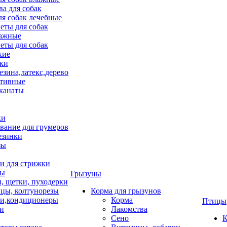
ва для собак
ля собак лечебные
еты для собак
ажные
еты для собак
хие
ки
езина,латекс,дерево
тивные
 канаты
ки
вание для грумеров
езинки
зы
 для стрижки
цы
Грызуны
и, щетки, пуходерки
цы, колтунорезы
Корма для грызунов
и,кондиционеры
Корма
Птицы
ки
Лакомства
Сено
К