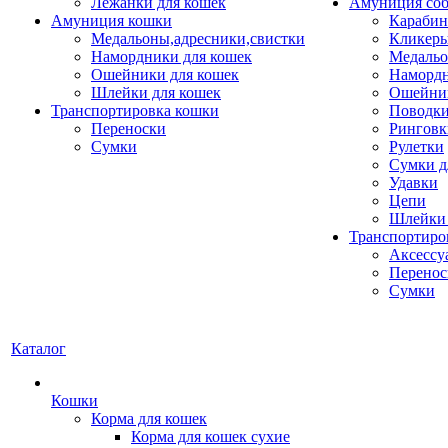
Лежанки для кошек
Амуниция со
Амуниция кошки
Карабин
Медальоны,адресники,свистки
Кликеры
Намордники для кошек
Медальо
Ошейники для кошек
Наморд
Шлейки для кошек
Ошейник
Транспортировка кошки
Поводки
Переноски
Ринговк
Сумки
Рулетки
Сумки д
Удавки
Цепи
Шлейки 
Транспортиро
Аксессу
Перенос
Сумки
Каталог
Кошки
Корма для кошек
Корма для кошек сухие