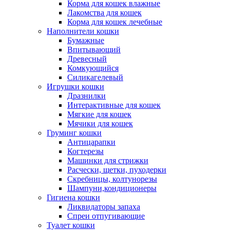
Корма для кошек влажные
Лакомства для кошек
Корма для кошек лечебные
Наполнители кошки
Бумажные
Впитывающий
Древесный
Комкующийся
Силикагелевый
Игрушки кошки
Дразнилки
Интерактивные для кошек
Мягкие для кошек
Мячики для кошек
Груминг кошки
Антицарапки
Когтерезы
Машинки для стрижки
Расчески, щетки, пуходерки
Скребницы, колтунорезы
Шампуни,кондиционеры
Гигиена кошки
Ликвидаторы запаха
Спреи отпугивающие
Туалет кошки