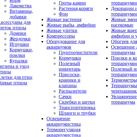
Корм
Гроты,камни
террариуми
Лакомства
Растения,коряги
Декорации 
Витамины,
Фон
террариуми
добавки
Живые растения
Живые змеи
ксессуары для
Живые рыбы, амфибии
насекомые
леток птицы
Живые улитки
Живые яще
Домики
Компрессоры
амфибии и 
Жердочки
Оборудование для
Обогрев для
Игрушки
аквариумов
Освещение 
Кормушки,
Грунтоочистители
террариума
поилки
Кормушки
Поилки и к
Купалки
Полезный
террариуми
игиена и уход
инвентарь
Полезный и
тицы
Присоски,
террариуми
летки для птиц
краники и
Термометры
ивые птицы
клапаны
Террариумы
Распылители
черепашник
Сачки
Увлажнение 
Скребки и щетки
террариума
Транспортировка
Шланги и трубки
Освещение
аквариумистика
Терморегуляция
аквариумистика