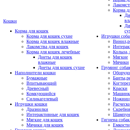
Лакомст
Корма д
Ди
вл
Кошки
Ди
Корма для кошек
су
Корма для кошек сухие
Игрушки соба
Корма для кошек влажные
Винил,р
Лакомства для кошек
Интерак
Корма для кошек лечебные
Кольца,
Диеты для кошек
Мягкие
влажные
Мячики
Диеты для кошек сухие
Груминг соба
Наполнители кошки
Оборудо
Бумажные
Банты,р
Впитывающий
Когтере
Древесный
Краски
Комкующийся
Машинки
Силикагелевый
Ножни
Игрушки кошки
Расческ
Дразнилки
Скребни
Интерактивные для кошек
Шампун
Мягкие для кошек
Гигиена соба
Мячики для кошек
Емкости