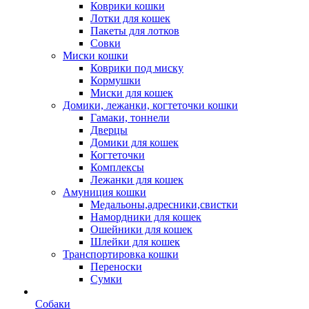
Коврики кошки
Лотки для кошек
Пакеты для лотков
Совки
Миски кошки
Коврики под миску
Кормушки
Миски для кошек
Домики, лежанки, когтеточки кошки
Гамаки, тоннели
Дверцы
Домики для кошек
Когтеточки
Комплексы
Лежанки для кошек
Амуниция кошки
Медальоны,адресники,свистки
Намордники для кошек
Ошейники для кошек
Шлейки для кошек
Транспортировка кошки
Переноски
Сумки
Собаки