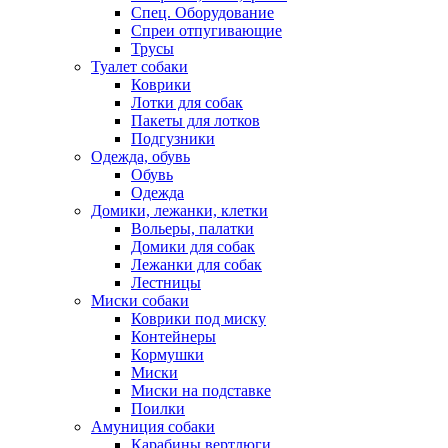
Спец. Оборудование
Спреи отпугивающие
Трусы
Туалет собаки
Коврики
Лотки для собак
Пакеты для лотков
Подгузники
Одежда, обувь
Обувь
Одежда
Домики, лежанки, клетки
Вольеры, палатки
Домики для собак
Лежанки для собак
Лестницы
Миски собаки
Коврики под миску
Контейнеры
Кормушки
Миски
Миски на подставке
Поилки
Амуниция собаки
Карабины,вертлюги