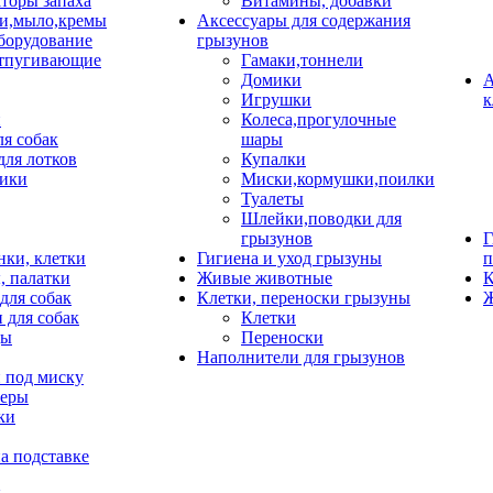
торы запаха
Витамины, добавки
и,мыло,кремы
Аксессуары для содержания
борудование
грызунов
тпугивающие
Гамаки,тоннели
Домики
А
Игрушки
к
и
Колеса,прогулочные
ля собак
шары
для лотков
Купалки
ики
Миски,кормушки,поилки
Туалеты
Шлейки,поводки для
грызунов
Г
нки, клетки
Гигиена и уход грызуны
п
, палатки
Живые животные
К
для собак
Клетки, переноски грызуны
Ж
 для собак
Клетки
цы
Переноски
Наполнители для грызунов
 под миску
неры
ки
а подставке