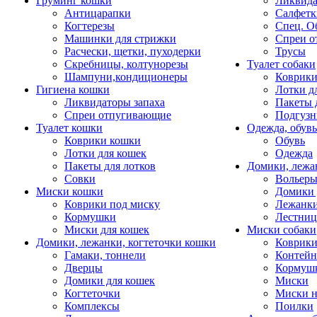
Груминг кошки
Ликвида
Антицарапки
Салфетк
Когтерезы
Спец. О
Машинки для стрижки
Спреи о
Расчески, щетки, пуходерки
Трусы
Скребницы, колтунорезы
Туалет собаки
Шампуни,кондиционеры
Коврик
Гигиена кошки
Лотки д
Ликвидаторы запаха
Пакеты 
Спреи отпугивающие
Подгузн
Туалет кошки
Одежда, обувь
Коврики кошки
Обувь
Лотки для кошек
Одежда
Пакеты для лотков
Домики, лежа
Совки
Вольеры
Миски кошки
Домики 
Коврики под миску
Лежанки
Кормушки
Лестни
Миски для кошек
Миски собаки
Домики, лежанки, когтеточки кошки
Коврики
Гамаки, тоннели
Контей
Дверцы
Кормуш
Домики для кошек
Миски
Когтеточки
Миски н
Комплексы
Поилки