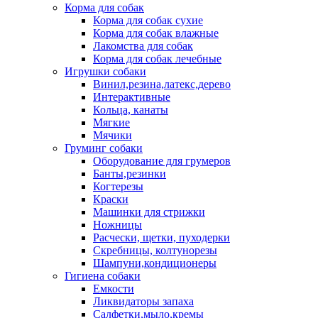
Корма для собак
Корма для собак сухие
Корма для собак влажные
Лакомства для собак
Корма для собак лечебные
Игрушки собаки
Винил,резина,латекс,дерево
Интерактивные
Кольца, канаты
Мягкие
Мячики
Груминг собаки
Оборудование для грумеров
Банты,резинки
Когтерезы
Краски
Машинки для стрижки
Ножницы
Расчески, щетки, пуходерки
Скребницы, колтунорезы
Шампуни,кондиционеры
Гигиена собаки
Емкости
Ликвидаторы запаха
Салфетки,мыло,кремы