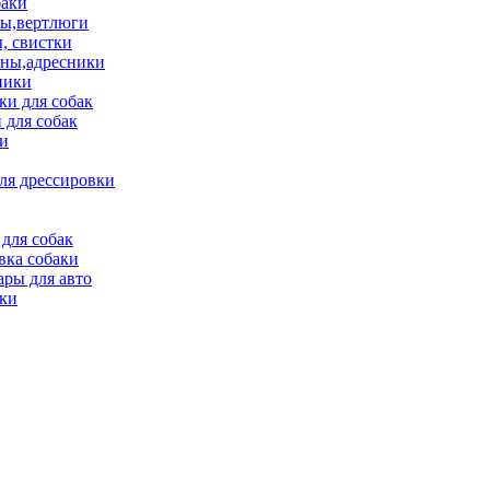
баки
ы,вертлюги
, свистки
ны,адресники
ники
и для собак
 для собак
и
ля дрессировки
для собак
вка собаки
ары для авто
ки