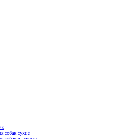
ак
ля собак сухие
ля собак влажные