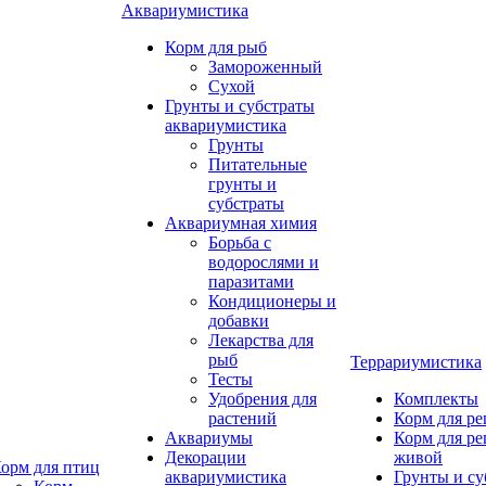
Аквариумистика
Корм для рыб
Замороженный
Сухой
Грунты и субстраты
аквариумистика
Грунты
Питательные
грунты и
субстраты
Аквариумная химия
Борьба с
водорослями и
паразитами
Кондиционеры и
добавки
Лекарства для
рыб
Террариумистика
Тесты
Удобрения для
Комплекты
растений
Корм для р
Аквариумы
Корм для р
Декорации
живой
орм для птиц
аквариумистика
Грунты и су