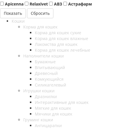
Apicenna
Relaxivet
АВЗ
Астрафарм
Сбросить
Кошки
Корма для кошек
Корма для кошек сухие
Корма для кошек влажные
Лакомства для кошек
Корма для кошек лечебные
Наполнители кошки
Бумажные
Впитывающий
Древесный
Комкующийся
Силикагелевый
Игрушки кошки
Дразнилки
Интерактивные для кошек
Мягкие для кошек
Мячики для кошек
Груминг кошки
Антицарапки