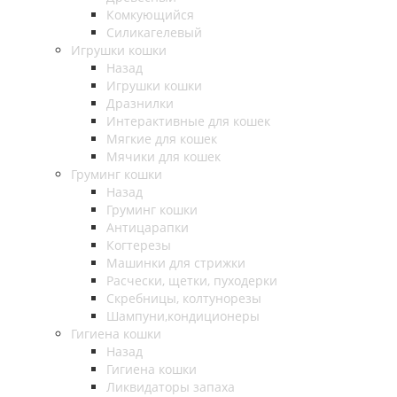
Комкующийся
Силикагелевый
Игрушки кошки
Назад
Игрушки кошки
Дразнилки
Интерактивные для кошек
Мягкие для кошек
Мячики для кошек
Груминг кошки
Назад
Груминг кошки
Антицарапки
Когтерезы
Машинки для стрижки
Расчески, щетки, пуходерки
Скребницы, колтунорезы
Шампуни,кондиционеры
Гигиена кошки
Назад
Гигиена кошки
Ликвидаторы запаха