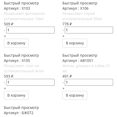
Быстрый просмотр
Быстрый просмотр
Артикул : X103
Артикул : X106
Релаксивет фитокапли
Релаксивет спрей
успокоительные 10мл
успокоительный 50мл
509
₽
778
₽
-
-
+
+
В корзину
В корзину
Быстрый просмотр
Быстрый просмотр
Артикул : X105
Артикул : АВ1051
Релаксивет спот-он
Фитэкс д/кошек и собак,10
успокоительный 4пип
мл
593
₽
491
₽
-
-
+
+
В корзину
В корзину
Быстрый просмотр
Артикул : БЖ072