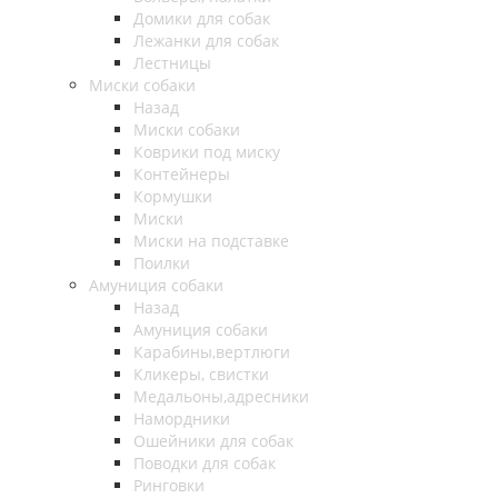
Домики для собак
Лежанки для собак
Лестницы
Миски собаки
Назад
Миски собаки
Коврики под миску
Контейнеры
Кормушки
Миски
Миски на подставке
Поилки
Амуниция собаки
Назад
Амуниция собаки
Карабины,вертлюги
Кликеры, свистки
Медальоны,адресники
Намордники
Ошейники для собак
Поводки для собак
Ринговки