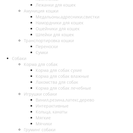
Лежанки для кошек
Амуниция кошки
Медальоны,адресники,свистки
Намордники для кошек
Ошейники для кошек
Шлейки для кошек
Транспортировка кошки
Переноски
Сумки
Собаки
Корма для собак
Корма для собак сухие
Корма для собак влажные
Лакомства для собак
Корма для собак лечебные
Игрушки собаки
Винил,резина,латекс,дерево
Интерактивные
Кольца, канаты
Мягкие
Мячики
Груминг собаки