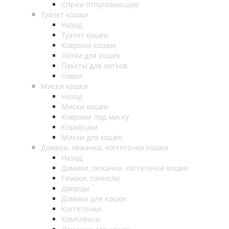
Спреи отпугивающие
Туалет кошки
Назад
Туалет кошки
Коврики кошки
Лотки для кошек
Пакеты для лотков
Совки
Миски кошки
Назад
Миски кошки
Коврики под миску
Кормушки
Миски для кошек
Домики, лежанки, когтеточки кошки
Назад
Домики, лежанки, когтеточки кошки
Гамаки, тоннели
Дверцы
Домики для кошек
Когтеточки
Комплексы