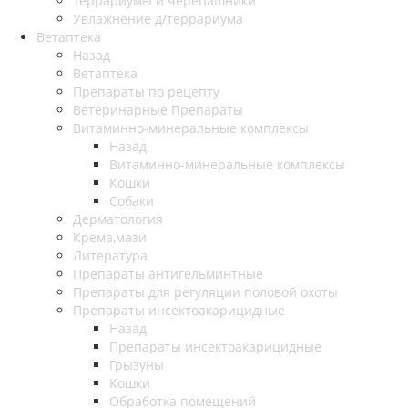
Террариумы и черепашники
Увлажнение д/террариума
Ветаптека
Назад
Ветаптека
Препараты по рецепту
Ветеринарные Препараты
Витаминно-минеральные комплексы
Назад
Витаминно-минеральные комплексы
Кошки
Собаки
Дерматология
Крема,мази
Литература
Препараты антигельминтные
Препараты для регуляции половой охоты
Препараты инсектоакарицидные
Назад
Препараты инсектоакарицидные
Грызуны
Кошки
Обработка помещений