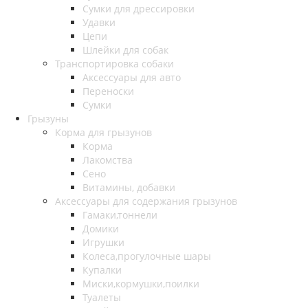
Сумки для дрессировки
Удавки
Цепи
Шлейки для собак
Транспортировка собаки
Аксессуары для авто
Переноски
Сумки
Грызуны
Корма для грызунов
Корма
Лакомства
Сено
Витамины, добавки
Аксессуары для содержания грызунов
Гамаки,тоннели
Домики
Игрушки
Колеса,прогулочные шары
Купалки
Миски,кормушки,поилки
Туалеты