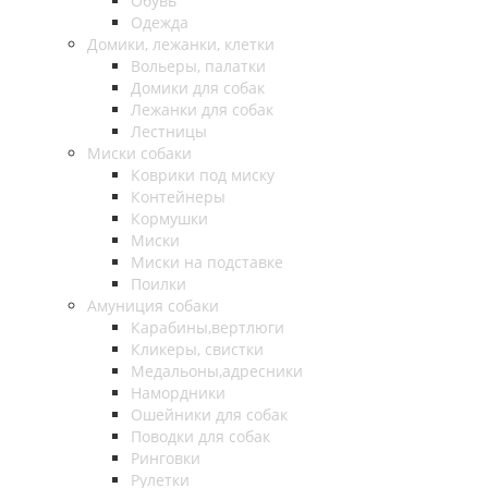
Обувь
Одежда
Домики, лежанки, клетки
Вольеры, палатки
Домики для собак
Лежанки для собак
Лестницы
Миски собаки
Коврики под миску
Контейнеры
Кормушки
Миски
Миски на подставке
Поилки
Амуниция собаки
Карабины,вертлюги
Кликеры, свистки
Медальоны,адресники
Намордники
Ошейники для собак
Поводки для собак
Ринговки
Рулетки