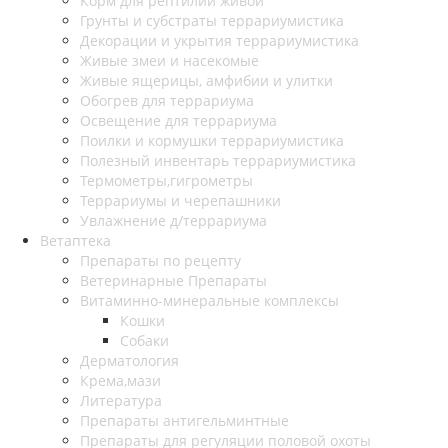
Корм для рептилий живой
Грунты и субстраты террариумистика
Декорации и укрытия террариумистика
Живые змеи и насекомые
Живые ящерицы, амфибии и улитки
Обогрев для террариума
Освещение для террариума
Поилки и кормушки террариумистика
Полезный инвентарь террариумистика
Термометры,гигрометры
Террариумы и черепашники
Увлажнение д/террариума
Ветаптека
Препараты по рецепту
Ветеринарные Препараты
Витаминно-минеральные комплексы
Кошки
Собаки
Дерматология
Крема,мази
Литература
Препараты антигельминтные
Препараты для регуляции половой охоты