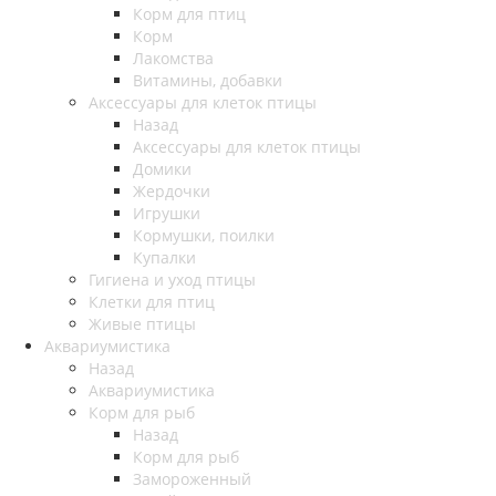
Корм для птиц
Корм
Лакомства
Витамины, добавки
Аксессуары для клеток птицы
Назад
Аксессуары для клеток птицы
Домики
Жердочки
Игрушки
Кормушки, поилки
Купалки
Гигиена и уход птицы
Клетки для птиц
Живые птицы
Аквариумистика
Назад
Аквариумистика
Корм для рыб
Назад
Корм для рыб
Замороженный