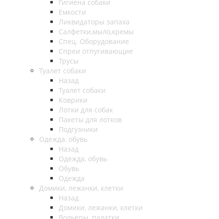
Гигиена собаки
Емкости
Ликвидаторы запаха
Салфетки,мыло,кремы
Спец. Оборудование
Спреи отпугивающие
Трусы
Туалет собаки
Назад
Туалет собаки
Коврики
Лотки для собак
Пакеты для лотков
Подгузники
Одежда, обувь
Назад
Одежда, обувь
Обувь
Одежда
Домики, лежанки, клетки
Назад
Домики, лежанки, клетки
Вольеры, палатки