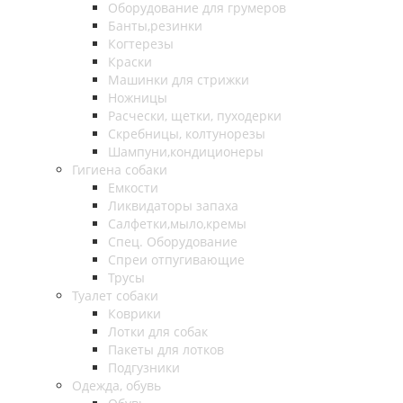
Оборудование для грумеров
Банты,резинки
Когтерезы
Краски
Машинки для стрижки
Ножницы
Расчески, щетки, пуходерки
Скребницы, колтунорезы
Шампуни,кондиционеры
Гигиена собаки
Емкости
Ликвидаторы запаха
Салфетки,мыло,кремы
Спец. Оборудование
Спреи отпугивающие
Трусы
Туалет собаки
Коврики
Лотки для собак
Пакеты для лотков
Подгузники
Одежда, обувь