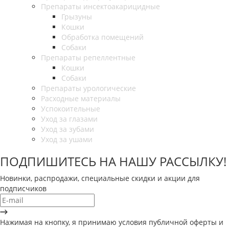
Препараты инсектоакарицидные
Грызуны
Кошки
Обработка помещений
Собаки
Препараты репеллентные
Кошки
Собаки
Препараты урологические
Расходные материалы
Успокоительные
Уход за глазами
Уход за зубами
Уход за ушами
ПОДПИШИТЕСЬ НА НАШУ РАССЫЛКУ!
Новинки, распродажи, специальные скидки и акции для
подписчиков
Нажимая на кнопку, я принимаю условия публичной оферты и