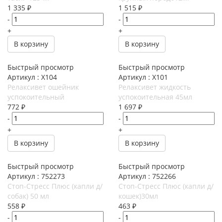
1 335
₽
1 515
₽
-
-
+
+
В корзину
В корзину
Быстрый просмотр
Быстрый просмотр
Артикул : X104
Артикул : X101
Релаксивет ошейник
Релаксивет жидкость
успокоительный
успокоительная 45мл
772
₽
1 697
₽
-
-
+
+
В корзину
В корзину
Быстрый просмотр
Быстрый просмотр
Артикул : 752273
Артикул : 752266
Стоп-Стресс Плюс (капли д/
Стоп-Стресс Плюс (капли д/
собак) 50 мл
кошек)30мл
558
₽
463
₽
-
-