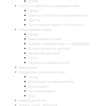
Сухой
Грунты и субстраты аквариумистика
Назад
Грунты и субстраты аквариумистика
Грунты
Питательные грунты и субстраты
Аквариумная химия
Назад
Аквариумная химия
Борьба с водорослями и паразитами
Кондиционеры и добавки
Лекарства для рыб
Тесты
Удобрения для растений
Аквариумы
Декорации аквариумистика
Назад
Декорации аквариумистика
Гроты,камни
Растения,коряги
Фон
Живые растения
Живые рыбы, амфибии