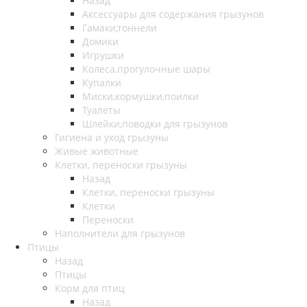
Назад
Аксессуары для содержания грызунов
Гамаки,тоннели
Домики
Игрушки
Колеса,прогулочные шары
Купалки
Миски,кормушки,поилки
Туалеты
Шлейки,поводки для грызунов
Гигиена и уход грызуны
Живые животные
Клетки, переноски грызуны
Назад
Клетки, переноски грызуны
Клетки
Переноски
Наполнители для грызунов
Птицы
Назад
Птицы
Корм для птиц
Назад