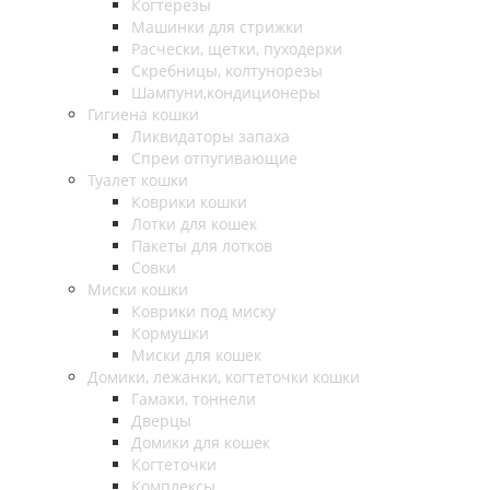
Когтерезы
Машинки для стрижки
Расчески, щетки, пуходерки
Скребницы, колтунорезы
Шампуни,кондиционеры
Гигиена кошки
Ликвидаторы запаха
Спреи отпугивающие
Туалет кошки
Коврики кошки
Лотки для кошек
Пакеты для лотков
Совки
Миски кошки
Коврики под миску
Кормушки
Миски для кошек
Домики, лежанки, когтеточки кошки
Гамаки, тоннели
Дверцы
Домики для кошек
Когтеточки
Комплексы