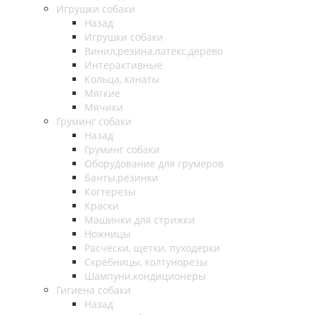
Игрушки собаки
Назад
Игрушки собаки
Винил,резина,латекс,дерево
Интерактивные
Кольца, канаты
Мягкие
Мячики
Груминг собаки
Назад
Груминг собаки
Оборудование для грумеров
Банты,резинки
Когтерезы
Краски
Машинки для стрижки
Ножницы
Расчески, щетки, пуходерки
Скребницы, колтунорезы
Шампуни,кондиционеры
Гигиена собаки
Назад