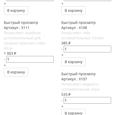
+
+
В корзину
В корзину
Быстрый просмотр
Быстрый просмотр
Артикул : X111
Артикул : X108
Релаксивет ошейник
Релаксивет табл
успокоительный для
успокоительные 10табл
средних крупных собак
385
₽
65см
-
1 003
₽
+
-
В корзину
+
В корзину
Быстрый просмотр
Артикул : X107
Релаксивет жидкость
успокоительная 25мл
533
₽
-
+
В корзину