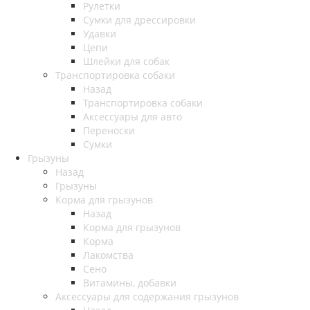
Рулетки
Сумки для дрессировки
Удавки
Цепи
Шлейки для собак
Транспортировка собаки
Назад
Транспортировка собаки
Аксессуары для авто
Переноски
Сумки
Грызуны
Назад
Грызуны
Корма для грызунов
Назад
Корма для грызунов
Корма
Лакомства
Сено
Витамины, добавки
Аксессуары для содержания грызунов