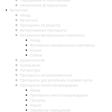
Террариумы и черепашники
Увлажнение д/террариума
Ветаптека
Назад
Ветаптека
Препараты по рецепту
Ветеринарные Препараты
Витаминно-минеральные комплексы
Назад
Витаминно-минеральные комплексы
Кошки
Собаки
Дерматология
Крема,мази
Литература
Препараты антигельминтные
Препараты для регуляции половой охоты
Препараты инсектоакарицидные
Назад
Препараты инсектоакарицидные
Грызуны
Кошки
Обработка помещений