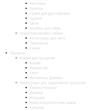
Ринговки
Рулетки
Сумки для дрессировки
Удавки
Цепи
Шлейки для собак
Транспортировка собаки
Аксессуары для авто
Переноски
Сумки
Грызуны
Корма для грызунов
Корма
Лакомства
Сено
Витамины, добавки
Аксессуары для содержания грызунов
Гамаки,тоннели
Домики
Игрушки
Колеса,прогулочные шары
Купалки