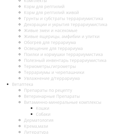
Комплекты
Корм для рептилий
Корм для рептилий живой
Грунты и субстраты террариумистика
Декорации и укрытия террариумистика
Живые змеи и насекомые
Живые ящерицы, амфибии и улитки
Обогрев для террариума
Освещение для террариума
Поилки и кормушки террариумистика
Полезный инвентарь террариумистика
Термометры,гигрометры
Террариумы и черепашники
Увлажнение д/террариума
Ветаптека
Препараты по рецепту
Ветеринарные Препараты
Витаминно-минеральные комплексы
Кошки
Собаки
Дерматология
Крема,мази
Литература