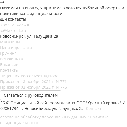
Нажимая на кнопку, я принимаю условия публичной оферты и
политики конфиденциальности.
аши контакты
 (383) 207-55-00
fo@krkrolik.ru
 Новосибирск, ул. Галущака 2а
Магазины
Цена и доставка
Груминг
Ветклиника
Вакансии
Контакты
Лицензия Россельхознадзора
Приказ от 18 ноября 2021 г. N 771
Приказ от 02 ноября 2022 г. N 776
Связаться с руководителем
026 © Официальный сайт зоомагазина ООО"Красный кролик" И
02051734, г. Новосибирск, ул. Галущака, 2а.
Контакты
огласие на обработку персональных данных
/
Политика
онфиденциальности