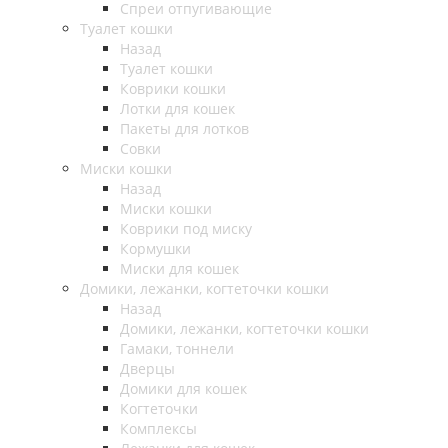
Спреи отпугивающие
Туалет кошки
Назад
Туалет кошки
Коврики кошки
Лотки для кошек
Пакеты для лотков
Совки
Миски кошки
Назад
Миски кошки
Коврики под миску
Кормушки
Миски для кошек
Домики, лежанки, когтеточки кошки
Назад
Домики, лежанки, когтеточки кошки
Гамаки, тоннели
Дверцы
Домики для кошек
Когтеточки
Комплексы