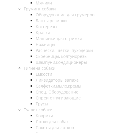
Мячики
Груминг собаки
Оборудование для грумеров
Банты,резинки
Когтерезы
Краски
Машинки для стрижки
Ножницы
Расчески, щетки, пуходерки
Скребницы, колтунорезы
Шампуни,кондиционеры
Гигиена собаки
Емкости
Ликвидаторы запаха
Салфетки,мыло,кремы
Спец. Оборудование
Спреи отпугивающие
Трусы
Туалет собаки
Коврики
Лотки для собак
Пакеты для лотков