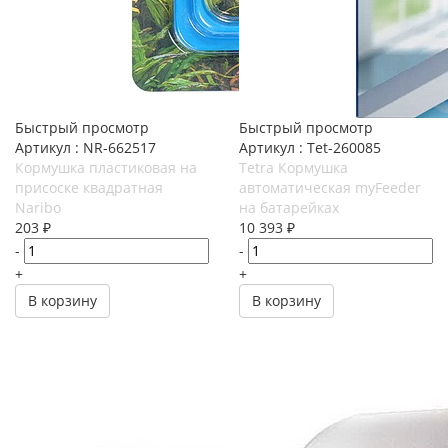
Быстрый просмотр
Быстрый просмотр
Артикул : NR-662517
Артикул : Tet-260085
Кормушка пластиковая на
Tetra Кормушка
присоске квадратная
автоматическая myFeeder
Naribo
на батарейках
203
₽
10 393
₽
-
-
+
+
В корзину
В корзину