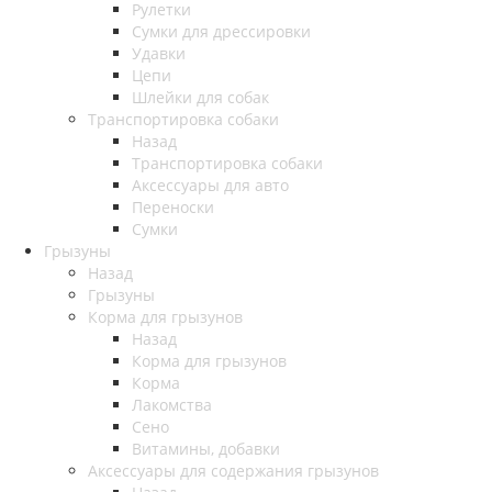
Рулетки
Сумки для дрессировки
Удавки
Цепи
Шлейки для собак
Транспортировка собаки
Назад
Транспортировка собаки
Аксессуары для авто
Переноски
Сумки
Грызуны
Назад
Грызуны
Корма для грызунов
Назад
Корма для грызунов
Корма
Лакомства
Сено
Витамины, добавки
Аксессуары для содержания грызунов