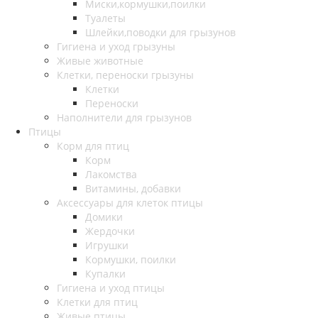
Миски,кормушки,поилки
Туалеты
Шлейки,поводки для грызунов
Гигиена и уход грызуны
Живые животные
Клетки, переноски грызуны
Клетки
Переноски
Наполнители для грызунов
Птицы
Корм для птиц
Корм
Лакомства
Витамины, добавки
Аксессуары для клеток птицы
Домики
Жердочки
Игрушки
Кормушки, поилки
Купалки
Гигиена и уход птицы
Клетки для птиц
Живые птицы