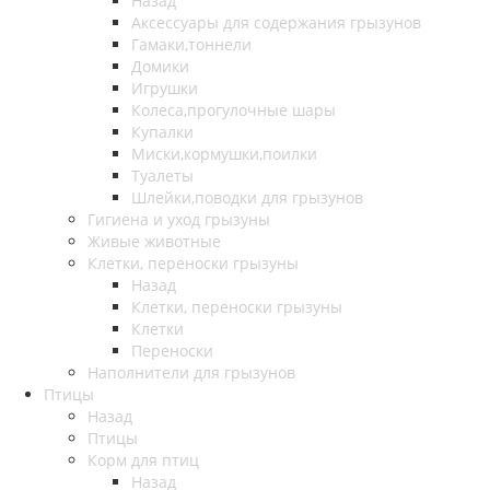
Назад
Аксессуары для содержания грызунов
Гамаки,тоннели
Домики
Игрушки
Колеса,прогулочные шары
Купалки
Миски,кормушки,поилки
Туалеты
Шлейки,поводки для грызунов
Гигиена и уход грызуны
Живые животные
Клетки, переноски грызуны
Назад
Клетки, переноски грызуны
Клетки
Переноски
Наполнители для грызунов
Птицы
Назад
Птицы
Корм для птиц
Назад