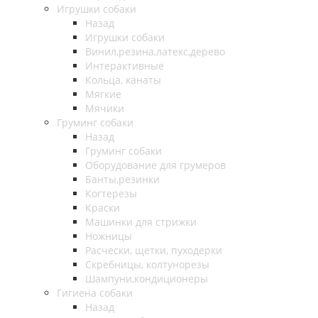
Игрушки собаки
Назад
Игрушки собаки
Винил,резина,латекс,дерево
Интерактивные
Кольца, канаты
Мягкие
Мячики
Груминг собаки
Назад
Груминг собаки
Оборудование для грумеров
Банты,резинки
Когтерезы
Краски
Машинки для стрижки
Ножницы
Расчески, щетки, пуходерки
Скребницы, колтунорезы
Шампуни,кондиционеры
Гигиена собаки
Назад