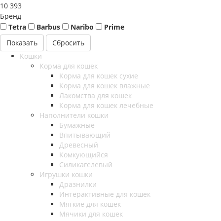
10 393
Бренд
Tetra
Barbus
Naribo
Prime
Сбросить
Кошки
Корма для кошек
Корма для кошек сухие
Корма для кошек влажные
Лакомства для кошек
Корма для кошек лечебные
Наполнители кошки
Бумажные
Впитывающий
Древесный
Комкующийся
Силикагелевый
Игрушки кошки
Дразнилки
Интерактивные для кошек
Мягкие для кошек
Мячики для кошек