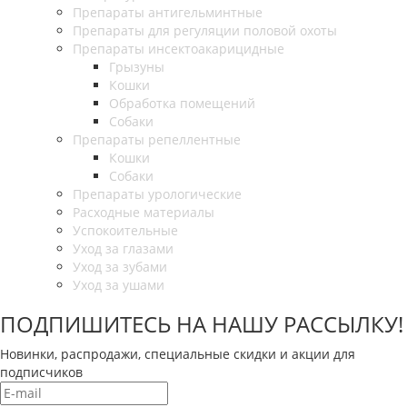
Препараты антигельминтные
Препараты для регуляции половой охоты
Препараты инсектоакарицидные
Грызуны
Кошки
Обработка помещений
Собаки
Препараты репеллентные
Кошки
Собаки
Препараты урологические
Расходные материалы
Успокоительные
Уход за глазами
Уход за зубами
Уход за ушами
ПОДПИШИТЕСЬ НА НАШУ РАССЫЛКУ!
Новинки, распродажи, специальные скидки и акции для
подписчиков