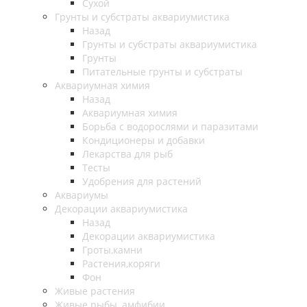
Сухой
Грунты и субстраты аквариумистика
Назад
Грунты и субстраты аквариумистика
Грунты
Питательные грунты и субстраты
Аквариумная химия
Назад
Аквариумная химия
Борьба с водорослями и паразитами
Кондиционеры и добавки
Лекарства для рыб
Тесты
Удобрения для растений
Аквариумы
Декорации аквариумистика
Назад
Декорации аквариумистика
Гроты,камни
Растения,коряги
Фон
Живые растения
Живые рыбы, амфибии