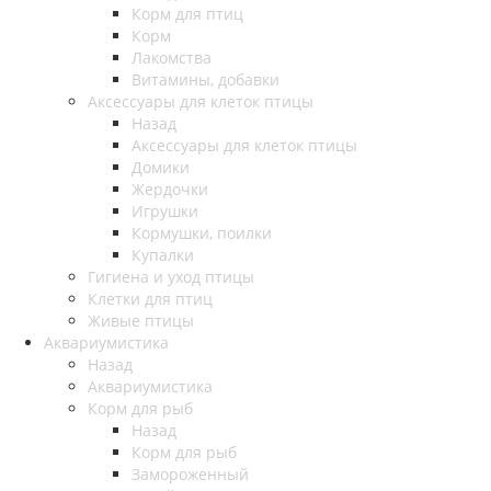
Корм для птиц
Корм
Лакомства
Витамины, добавки
Аксессуары для клеток птицы
Назад
Аксессуары для клеток птицы
Домики
Жердочки
Игрушки
Кормушки, поилки
Купалки
Гигиена и уход птицы
Клетки для птиц
Живые птицы
Аквариумистика
Назад
Аквариумистика
Корм для рыб
Назад
Корм для рыб
Замороженный