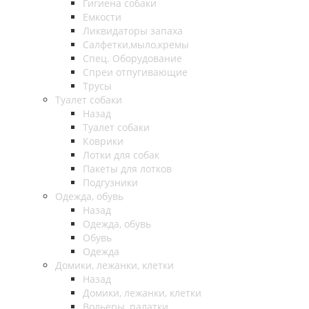
Гигиена собаки
Емкости
Ликвидаторы запаха
Салфетки,мыло,кремы
Спец. Оборудование
Спреи отпугивающие
Трусы
Туалет собаки
Назад
Туалет собаки
Коврики
Лотки для собак
Пакеты для лотков
Подгузники
Одежда, обувь
Назад
Одежда, обувь
Обувь
Одежда
Домики, лежанки, клетки
Назад
Домики, лежанки, клетки
Вольеры, палатки