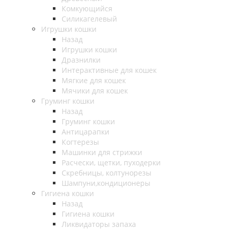
Комкующийся
Силикагелевый
Игрушки кошки
Назад
Игрушки кошки
Дразнилки
Интерактивные для кошек
Мягкие для кошек
Мячики для кошек
Груминг кошки
Назад
Груминг кошки
Антицарапки
Когтерезы
Машинки для стрижки
Расчески, щетки, пуходерки
Скребницы, колтунорезы
Шампуни,кондиционеры
Гигиена кошки
Назад
Гигиена кошки
Ликвидаторы запаха