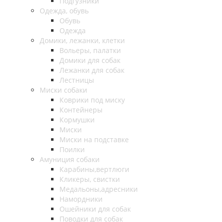
Подгузники
Одежда, обувь
Обувь
Одежда
Домики, лежанки, клетки
Вольеры, палатки
Домики для собак
Лежанки для собак
Лестницы
Миски собаки
Коврики под миску
Контейнеры
Кормушки
Миски
Миски на подставке
Поилки
Амуниция собаки
Карабины,вертлюги
Кликеры, свистки
Медальоны,адресники
Намордники
Ошейники для собак
Поводки для собак