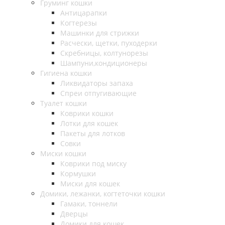
Груминг кошки
Антицарапки
Когтерезы
Машинки для стрижки
Расчески, щетки, пуходерки
Скребницы, колтунорезы
Шампуни,кондиционеры
Гигиена кошки
Ликвидаторы запаха
Спреи отпугивающие
Туалет кошки
Коврики кошки
Лотки для кошек
Пакеты для лотков
Совки
Миски кошки
Коврики под миску
Кормушки
Миски для кошек
Домики, лежанки, когтеточки кошки
Гамаки, тоннели
Дверцы
Домики для кошек